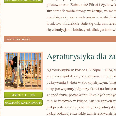
MOŻLIWOŚĆ KOMENTOWANIA
pilotowaniem. Zobacz też Piloci i życie w
ZOSTAŁA WYŁĄCZONA
Już sama formuła strony wskazuje, że mam
przedsięwzięciem osadzonym w realiach si
lotnictwo ultralekkie staje się osią zainter
się z tradycjami lotniczymi, dlatego taka w
POSTED BY ADMIN
Agroturystyka dla z
Agroturystyka w Polsce i Europie – Blog t
wyprawa spotyka się z krajobrazem, a prowi
odkrywania świata w spokojniejszym, bliż
blog poświęcony odpoczynkowi na łonie 
gospodarstw, poznawaniu lokalnych tradyc
MARZEC - 17 - 2026
miejsc zarówno w Polsce, jak i w innych 
AGROTURYSTYKA
MOŻLIWOŚĆ KOMENTOWANIA
jest przedstawiona jako blog o agroturystyc
DLA
ZOSTAŁA WYŁĄCZONA
układ pokazuje szerokie zainteresowanie 
ZAKOCHANYCH