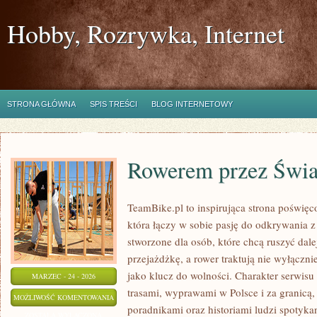
Hobby, Rozrywka, Internet
STRONA GŁÓWNA
SPIS TREŚCI
BLOG INTERNETOWY
Rowerem przez Świa
TeamBike.pl to inspirująca strona poświ
która łączy w sobie pasję do odkrywania z
stworzone dla osób, które chcą ruszyć dale
przejażdżkę, a rower traktują nie wyłączni
jako klucz do wolności. Charakter serwisu
MARZEC - 24 - 2026
trasami, wyprawami w Polsce i za granicą,
ROWEREM
MOŻLIWOŚĆ KOMENTOWANIA
poradnikami oraz historiami ludzi spotyk
PRZEZ
ZOSTAŁA WYŁĄCZONA