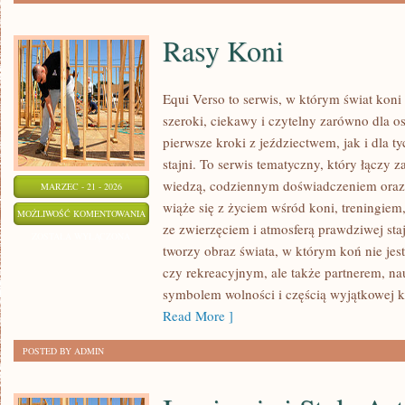
Rasy Koni
Equi Verso to serwis, w którym świat kon
szeroki, ciekawy i czytelny zarówno dla os
pierwsze kroki z jeździectwem, jak i dla ty
stajni. To serwis tematyczny, który łączy 
wiedzą, codziennym doświadczeniem oraz 
MARZEC - 21 - 2026
wiąże się z życiem wśród koni, treningiem,
RASY
MOŻLIWOŚĆ KOMENTOWANIA
ze zwierzęciem i atmosferą prawdziwej sta
KONI
ZOSTAŁA WYŁĄCZONA
tworzy obraz świata, w którym koń nie je
czy rekreacyjnym, ale także partnerem, na
symbolem wolności i częścią wyjątkowej k
Read More ]
POSTED BY ADMIN