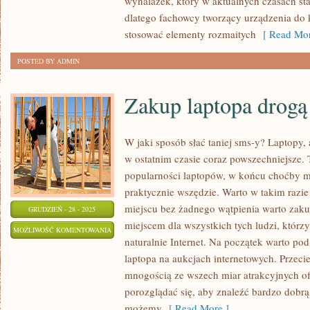
wynalazek, który w aktualnych czasach sta
SWÓJ
dlatego fachowcy tworzący urządzenia do k
KOMPUTER?
stosować elementy rozmaitych
[ Read Mor
POSTED BY ADMIN
Zakup laptopa drogą
W jaki sposób słać taniej sms-y? Laptopy,
w ostatnim czasie coraz powszechniejsze. T
popularności laptopów, w końcu choćby m
praktycznie wszędzie. Warto w takim razie
miejscu bez żadnego wątpienia warto zaku
GRUDZIEŃ - 28 - 2025
miejscem dla wszystkich tych ludzi, którzy
ZAKUP
MOŻLIWOŚĆ KOMENTOWANIA
naturalnie Internet. Na początek warto po
LAPTOPA
ZOSTAŁA WYŁĄCZONA
laptopa na aukcjach internetowych. Przecie
DROGĄ
mnogością ze wszech miar atrakcyjnych of
INTERNETOWĄ
porozglądać się, aby znaleźć bardzo dobrą
możemy
[ Read More ]