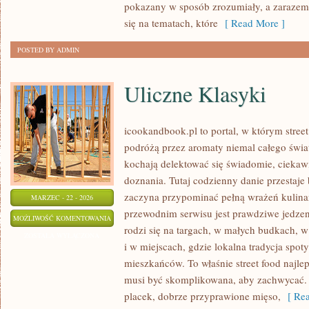
pokazany w sposób zrozumiały, a zarazem
się na tematach, które
[ Read More ]
POSTED BY ADMIN
Uliczne Klasyki
icookandbook.pl to portal, w którym street 
podróżą przez aromaty niemal całego świat
kochają delektować się świadomie, ciekawi
doznania. Tutaj codzienny danie przestaje
zaczyna przypominać pełną wrażeń kulin
MARZEC - 22 - 2026
przewodnim serwisu jest prawdziwe jedzeni
ULICZNE
MOŻLIWOŚĆ KOMENTOWANIA
rodzi się na targach, w małych budkach, w
KLASYKI
ZOSTAŁA WYŁĄCZONA
i w miejscach, gdzie lokalna tradycja spo
mieszkańców. To właśnie street food najlep
musi być skomplikowana, aby zachwycać.
placek, dobrze przyprawione mięso,
[ Rea