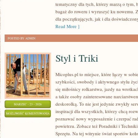
tematyczny dla tych, którzy marzą o tym, 
ŚWIAT
bagaż do roweru i wyruszyć ku nowemu. Zn
dla początkujących, jak i dla doświadczo
Read More ]
POSTED BY ADMIN
Styl i Triki
Micoplus.pl to miejsce, które łączy w sobi
szybkości, swobody i aktywnego stylu życia
się miłośnicy rolkarstwa, jazdy na wrotka
a także osoby zainteresowane narciarstw
deskorolką. To nie jest jedynie zwykły ser
MARZEC - 23 - 2026
inspiracji dla wszystkich, którzy chcą rozw
STYL
MOŻLIWOŚĆ KOMENTOWANIA
poznawać nowy wyposażenie i czerpać ra
I
ZOSTAŁA WYŁĄCZONA
powietrzu. Zobacz też Poradniki i Techniki
TRIKI
Sprzętu. Na tej witrynie świat sportów ko