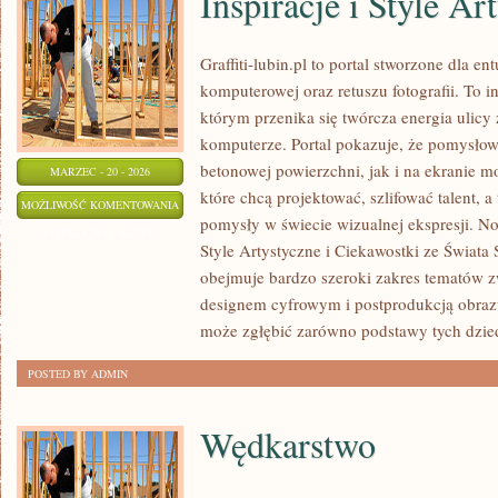
Inspiracje i Style Ar
Graffiti-lubin.pl to portal stworzone dla ent
komputerowej oraz retuszu fotografii. To 
którym przenika się twórcza energia ulicy
komputerze. Portal pokazuje, że pomysło
betonowej powierzchni, jak i na ekranie mo
MARZEC - 20 - 2026
które chcą projektować, szlifować talent, 
INSPIRACJE
MOŻLIWOŚĆ KOMENTOWANIA
pomysły w świecie wizualnej ekspresji. Now
I
ZOSTAŁA WYŁĄCZONA
Style Artystyczne i Ciekawostki ze Świata 
STYLE
obejmuje bardzo szeroki zakres tematów 
ARTYSTYCZNE
designem cyfrowym i postprodukcją obraz
może zgłębić zarówno podstawy tych dzie
POSTED BY ADMIN
Wędkarstwo