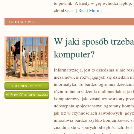
to pewnik. A kiedy w grę wchodzi laptop,
GOSPODARKI
chłodząca
[ Read More ]
CZŁOWIEKA
POSTED BY ADMIN
W jaki sposób trzeba
komputer?
Informatyzacja, jest to dziedzina silnie roz
niesamowicie rozwijających się dziedzin na 
informatyka. To bardzo ogromna dziedzina, 
GRUDZIEŃ - 29 - 2025
różnorodne urządzenia multimedialne, jaki
W
MOŻLIWOŚĆ KOMENTOWANIA
komputerowy, jaki został wytworzony przez
JAKI
ZOSTAŁA WYŁĄCZONA
udostępnia społeczeństwu ogromny komfo
SPOSÓB
jak też w czynnościach zawodowych, gdyż
TRZEBA
umożliwia bardzo szybko komunikować się
DBAĆ
znajdują się w sporych odległościach. Jes
O