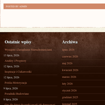
POSTED BY ADMIN
Ostatnie wpisy
Archiwa
Wynajem i Zarządzanie Nieruchomościami
lipiec 2026
13 lipca, 2026
czerwiec 2026
Analizy i Prognozy
maj 2026
12 lipca, 2026
kwiecień 2026
Inspiracje i Ciekawostki
marzec 2026
12 lipca, 2026
Polska Motoryzacja
luty 2026
9 lipca, 2026
styczeń 2026
Poradniki Budowlane
grudzień 2025
8 lipca, 2026
listopad 2025
Gry dla dzieci do nauki zasad: jak dopasować