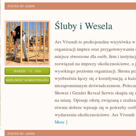
POSTED BY ADMIN
Śluby i Wesela
Ars Vivendi to profesjonalna wizytówka w s
organizacji imprez oraz przygotowywaniu
miejsce stworzone dla osób, firm i instytu
rozwiązań na imprezy okolicznościowe, a 
wysokiego poziomu organizacji. Strona pr
MARZEC - 21 - 2026
wyobraźnia łączy się z koordynacją, a każ
ŚLUBY
MOŻLIWOŚĆ KOMENTOWANIA
niezapomnianym doświadczeniem. Polecam
I
ZOSTAŁA WYŁĄCZONA
Shower i Gender Reveal Serwis skupia się
WESELA
na miarę. Opisuje ofertę związaną z realiz
równie dobrze wpisuje się w potrzeby os
wydarzenia okolicznościowe. Ars Vivendi
More ]
POSTED BY ADMIN