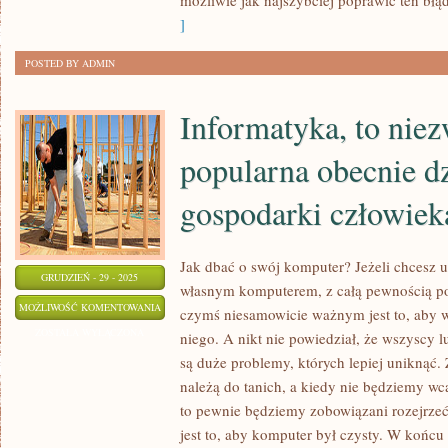
możliwie jak najszybciej poprawić ten błąd
PORADZIĆ
]
SOBIE
POSTED BY ADMIN
Z
IT
Informatyka, to nie
W
FIRMIE?
popularna obecnie d
gospodarki człowiek
Jak dbać o swój komputer? Jeżeli chcesz 
GRUDZIEŃ - 29 - 2025
własnym komputerem, z całą pewnością po
INFORMATYKA,
MOŻLIWOŚĆ KOMENTOWANIA
czymś niesamowicie ważnym jest to, aby
TO
ZOSTAŁA WYŁĄCZONA
niego. A nikt nie powiedział, że wszyscy l
NIEZWYKLE
są duże problemy, których lepiej uniknąć.
POPULARNA
należą do tanich, a kiedy nie będziemy wc
OBECNIE
to pewnie będziemy zobowiązani rozejrz
DZIEDZINA
jest to, aby komputer był czysty. W końcu