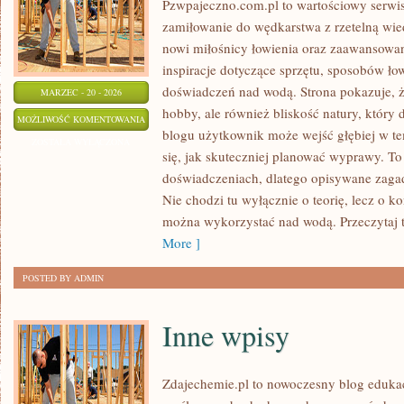
Pzwpajeczno.com.pl to wartościowy serwis
zamiłowanie do wędkarstwa z rzetelną wie
nowi miłośnicy łowienia oraz zaawansowa
inspiracje dotyczące sprzętu, sposobów ło
doświadczeń nad wodą. Strona pokazuje, ż
MARZEC - 20 - 2026
hobby, ale również bliskość natury, który 
WĘDKARSTWO
MOŻLIWOŚĆ KOMENTOWANIA
blogu użytkownik może wejść głębiej w te
ZOSTAŁA WYŁĄCZONA
się, jak skuteczniej planować wyprawy. To
doświadczeniach, dlatego opisywane zagadn
Nie chodzi tu wyłącznie o teorię, lecz o k
można wykorzystać nad wodą. Przeczytaj 
More ]
POSTED BY ADMIN
Inne wpisy
Zdajechemie.pl to nowoczesny blog edukac