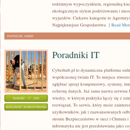
rodzinnym wypoczynkiem, regionalną kuch
ekologicznym stylem podróżowania i nieo
wyjazdów. Ciekawe kategorie to Agroturys
Najpiękniejsze Gospodarstwa
[ Read More
POSTED BY ADMIN
Poradniki IT
Cyberhub.pl to dynamiczna platforma onli
współczesnej świata IT. To miejsce stworz
zgłębiać sprzęt komputerowy, systemy, int
ochronę danych. Już sama nazwa serwisu b
wiedzy, w którym praktyka łączy się z za
MARZEC - 17 - 2026
rozwiązań. To serwis, który może zaintere
PORADNIKI
MOŻLIWOŚĆ KOMENTOWANIA
użytkowników, jak i zaawansowanych odbi
IT
ZOSTAŁA WYŁĄCZONA
stronie Bezpieczeństwo w sieci i Chmura i
informatyka nie jest przedstawiana jako c