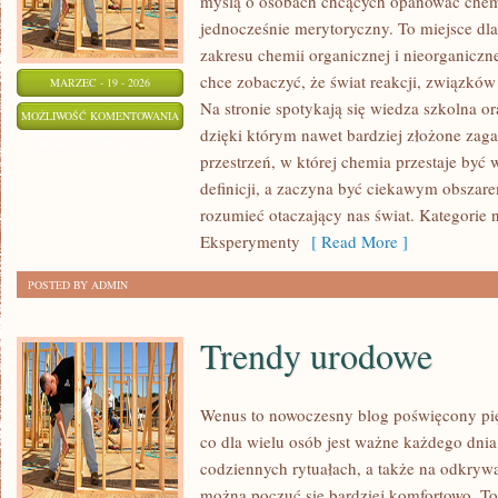
myślą o osobach chcących opanować chemi
jednocześnie merytoryczny. To miejsce dla
zakresu chemii organicznej i nieorganiczne
chce zobaczyć, że świat reakcji, związków
MARZEC - 19 - 2026
Na stronie spotykają się wiedza szkolna o
INNE
MOŻLIWOŚĆ KOMENTOWANIA
dzięki którym nawet bardziej złożone zagad
WPISY
ZOSTAŁA WYŁĄCZONA
przestrzeń, w której chemia przestaje być
definicji, a zaczyna być ciekawym obszar
rozumieć otaczający nas świat. Kategorie n
Eksperymenty
[ Read More ]
POSTED BY ADMIN
Trendy urodowe
Wenus to nowoczesny blog poświęcony pięk
co dla wielu osób jest ważne każdego dnia
codziennych rytuałach, a także na odkryw
można poczuć się bardziej komfortowo. To