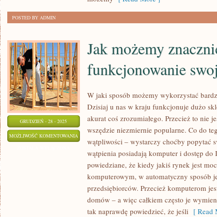
POSTED BY ADMIN
Jak możemy znaczni
funkcjonowanie swoj
W jaki sposób możemy wykorzystać bardz
Dzisiaj u nas w kraju funkcjonuje dużo s
akurat coś zrozumiałego. Przecież to nie j
GRUDZIEŃ - 28 - 2025
wszędzie niezmiernie popularne. Co do teg
JAK
MOŻLIWOŚĆ KOMENTOWANIA
wątpliwości – wystarczy choćby popytać 
MOŻEMY
ZOSTAŁA WYŁĄCZONA
wątpienia posiadają komputer i dostęp do I
ZNACZNIE
powiedziane, że kiedy jakiś rynek jest m
USPRAWNIĆ
komputerowym, w automatyczny sposób jes
FUNKCJONOWANIE
przedsiębiorców. Przecież komputerom jest 
SWOJEJ
domów – a więc całkiem często je wymie
FIRMY?
tak naprawdę powiedzieć, że jeśli
[ Read 