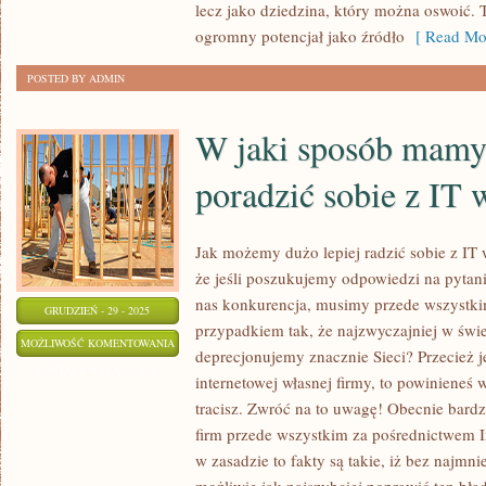
lecz jako dziedzina, który można oswoić. 
ogromny potencjał jako źródło
[ Read Mor
POSTED BY ADMIN
W jaki sposób mamy 
poradzić sobie z IT 
Jak możemy dużo lepiej radzić sobie z IT 
że jeśli poszukujemy odpowiedzi na pytan
nas konkurencja, musimy przede wszystkim
GRUDZIEŃ - 29 - 2025
przypadkiem tak, że najzwyczajniej w świ
W
MOŻLIWOŚĆ KOMENTOWANIA
deprecjonujemy znacznie Sieci? Przecież je
JAKI
ZOSTAŁA WYŁĄCZONA
internetowej własnej firmy, to powinieneś 
SPOSÓB
tracisz. Zwróć na to uwagę! Obecnie bar
MAMY
firm przede wszystkim za pośrednictwem In
OKAZJĘ
w zasadzie to fakty są takie, iż bez najmni
LEPIEJ