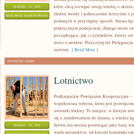
które chcą rozwijać swoją wiedzę o skórz
MARZEC - 18 - 2026
śledzić trendy i jednocześnie korzystać 
TRENDY
MOŻLIWOŚĆ KOMENTOWANIA
podanych w przystępny sposób. Strona łącz
URODOWE
ZOSTAŁA WYŁĄCZONA
praktycznym podejściem, dlatego może za
początkujące, jak i czytelników, którzy o
treści o urodzie. Przeczytaj też Pielęgnacj
serwisie
[ Read More ]
POSTED BY ADMIN
Lotnictwo
Podkarpackie Powiązanie Kooperacyjne – L
współczesna witryna, która jest poświęcon
awioniki lekkiej. To miejsce, w którym n
się z zamiłowaniem do latania, a wiedza ł
Serwis ten można postrzegać jako bazę wie
MARZEC - 18 - 2026
wielu perspektyw, od kwestii konstrukcyj
LOTNICTWO