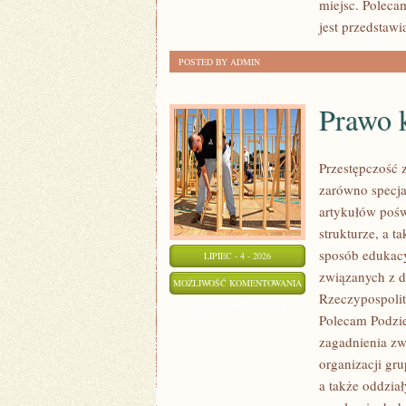
miejsc. Poleca
jest przedstawi
POSTED BY ADMIN
Prawo 
Przestępczość 
zarówno specja
artykułów pośw
strukturze, a 
sposób edukacy
LIPIEC - 4 - 2026
związanych z d
PRAWO
MOŻLIWOŚĆ KOMENTOWANIA
Rzeczypospolit
KONTRA
ZOSTAŁA WYŁĄCZONA
Polecam Podzie
MAFIA
zagadnienia zw
organizacji gru
a także oddział