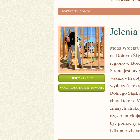
POSTED BY ADMIN
Jelenia
Moda Wrocław 
na Dolnym Ślą
regionów, które
Strona jest pr
wskazówki dotyc
LIPIEC - 1 - 2026
wydarzeń, rekr
JELENIA
MOŻLIWOŚĆ KOMENTOWANIA
Dolnego Śląska.
GÓRA
ZOSTAŁA WYŁĄCZONA
charakterem. M
znanych atrakc
często umykają
być pomocny z
i dla mieszkań