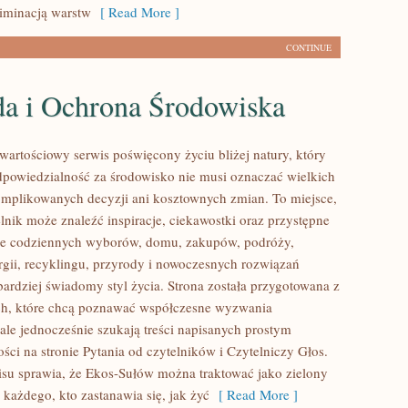
liminacją warstw
[ Read More ]
CONTINUE
da i Ochrona Środowiska
wartościowy serwis poświęcony życiu bliżej natury, który
dpowiedzialność za środowisko nie musi oznaczać wielkich
mplikowanych decyzji ani kosztownych zmian. To miejsce,
lnik może znaleźć inspiracje, ciekawostki oraz przystępne
ące codziennych wyborów, domu, zakupów, podróży,
rgii, recyklingu, przyrody i nowoczesnych rozwiązań
bardziej świadomy styl życia. Strona została przygotowana z
ch, które chcą poznawać współczesne wyzwania
ale jednocześnie szukają treści napisanych prostym
ści na stronie Pytania od czytelników i Czytelniczy Głos.
isu sprawia, że Ekos-Sułów można traktować jako zielony
każdego, kto zastanawia się, jak żyć
[ Read More ]