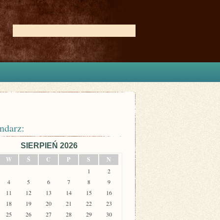
ndarz:
SIERPIEŃ 2026
W
Ś
C
P
S
N
1
2
4
5
6
7
8
9
11
12
13
14
15
16
18
19
20
21
22
23
25
26
27
28
29
30