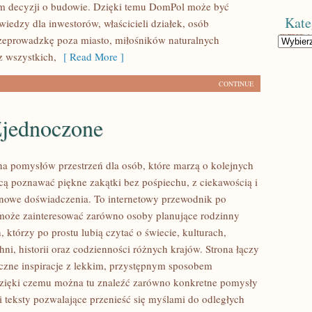
m decyzji o budowie. Dzięki temu DomPol może być
Kate
iedzy dla inwestorów, właścicieli działek, osób
zeprowadzkę poza miasto, miłośników naturalnych
Kategorie
z wszystkich,
[ Read More ]
CONTINUE
Zjednoczone
łna pomysłów przestrzeń dla osób, które marzą o kolejnych
cą poznawać piękne zakątki bez pośpiechu, z ciekawością i
 nowe doświadczenia. To internetowy przewodnik po
 może zainteresować zarówno osoby planujące rodzinny
ch, którzy po prostu lubią czytać o świecie, kulturach,
hni, historii oraz codzienności różnych krajów. Strona łączy
yczne inspiracje z lekkim, przystępnym sposobem
zięki czemu można tu znaleźć zarówno konkretne pomysły
i teksty pozwalające przenieść się myślami do odległych