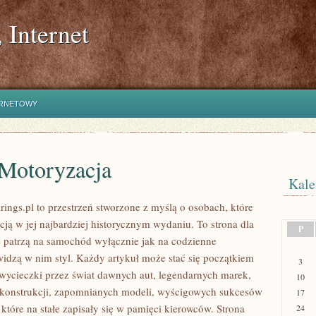
 Internet
ERNETOWY
 Motoryzacja
Kale
ings.pl to przestrzeń stworzone z myślą o osobach, które
cją w jej najbardziej historycznym wydaniu. To strona dla
P
ie patrzą na samochód wyłącznie jak na codzienne
 widzą w nim styl. Każdy artykuł może stać się początkiem
3
 wycieczki przez świat dawnych aut, legendarnych marek,
10
konstrukcji, zapomnianych modeli, wyścigowych sukcesów
17
które na stałe zapisały się w pamięci kierowców. Strona
24