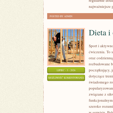
regularnie do
najważniejsze p
POSTED BY ADMIN
Dieta i
Sport i aktywno
ćwiczenia. To 
oraz codzienną
rozbudowane b
początkujący, 
LIPIEC - 3 - 2026
dotyczące tren
DIETA
MOŻLIWOŚĆ KOMENTOWANIA
świadomego roz
I
ZOSTAŁA WYŁĄCZONA
popularyzowani
ODŻYWIANIE
związane z siło
funkcjonalnym,
szeroko rozumi
w serwisie. Pol