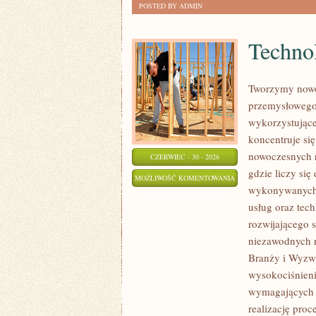
POSTED BY ADMIN
Technol
Tworzymy nowo
przemysłowego,
wykorzystujące
koncentruje si
nowoczesnych r
CZERWIEC - 30 - 2026
gdzie liczy si
TECHNOLOGIE
MOŻLIWOŚĆ KOMENTOWANIA
wykonywanych p
I
ZOSTAŁA WYŁĄCZONA
usług oraz tec
INNOWACJE
rozwijającego 
niezawodnych 
Branży i Wyzwa
wysokociśnieni
wymagających 
realizację pro