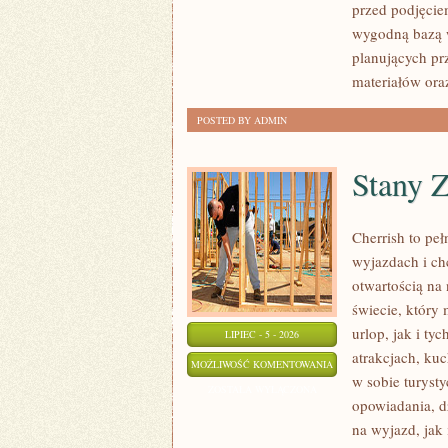
przed podjęcie
wygodną bazą w
planujących pr
materiałów ora
POSTED BY ADMIN
Stany 
Cherrish to pe
wyjazdach i ch
otwartością na
świecie, który
urlop, jak i ty
LIPIEC - 5 - 2026
atrakcjach, kuc
STANY
MOŻLIWOŚĆ KOMENTOWANIA
w sobie turyst
ZJEDNOCZONE
ZOSTAŁA WYŁĄCZONA
opowiadania, d
na wyjazd, jak 