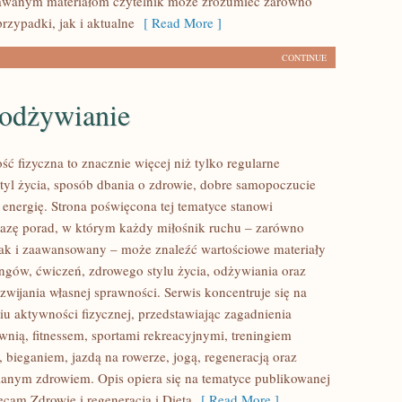
dawanym materiałom czytelnik może zrozumieć zarówno
rzypadki, jak i aktualne
[ Read More ]
CONTINUE
 odżywianie
ść fizyczna to znacznie więcej niż tylko regularne
styl życia, sposób dbania o zdrowie, dobre samopoczucie
 energię. Strona poświęcona tej tematyce stanowi
azę porad, w którym każdy miłośnik ruchu – zarówno
jak i zaawansowany – może znaleźć wartościowe materiały
ingów, ćwiczeń, zdrowego stylu życia, odżywiania oraz
wijania własnej sprawności. Serwis koncentruje się na
u aktywności fizycznej, przedstawiając zagadnienia
wnią, fitnessem, sportami rekreacyjnymi, treningiem
 bieganiem, jazdą na rowerze, jogą, regeneracją oraz
anym zdrowiem. Opis opiera się na tematyce publikowanej
ecam Zdrowie i regeneracja i Dieta
[ Read More ]