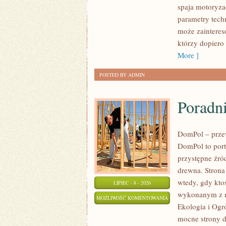
spaja motoryzac
parametry tech
może zainteres
którzy dopiero
More ]
POSTED BY ADMIN
Poradn
DomPol – prze
DomPol to por
przystępne źród
drewna. Strona
wtedy, gdy kto
LIPIEC - 8 - 2026
wykonanym z n
PORADNIKI
MOŻLIWOŚĆ KOMENTOWANIA
Ekologia i Ogr
BUDOWLANE
ZOSTAŁA WYŁĄCZONA
mocne strony d