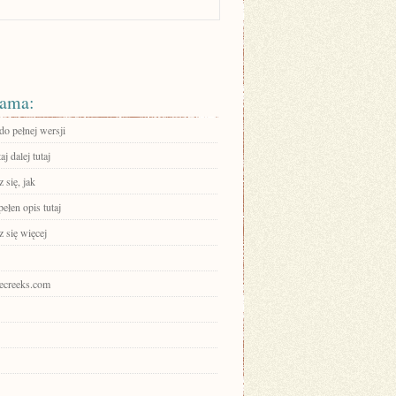
ama:
do pełnej wersji
aj dalej tutaj
 się, jak
ełen opis tutaj
 się więcej
irecreeks.com