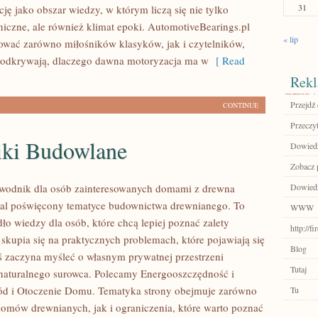
31
ję jako obszar wiedzy, w którym liczą się nie tylko
niczne, ale również klimat epoki. AutomotiveBearings.pl
« lip
ować zarówno miłośników klasyków, jak i czytelników,
 odkrywają, dlaczego dawna motoryzacja ma w
[ Read
Rekl
Przejdź 
CONTINUE
Przeczyt
iki Budowlane
Dowiedz
Zobacz p
wodnik dla osób zainteresowanych domami z drewna
Dowiedz
tal poświęcony tematyce budownictwa drewnianego. To
WWW
ło wiedzy dla osób, które chcą lepiej poznać zalety
http://f
 skupia się na praktycznych problemach, które pojawiają się
Blog
ś zaczyna myśleć o własnym prywatnej przestrzeni
Tutaj
aturalnego surowca. Polecamy Energooszczędność i
ód i Otoczenie Domu. Tematyka strony obejmuje zarówno
Tu
omów drewnianych, jak i ograniczenia, które warto poznać