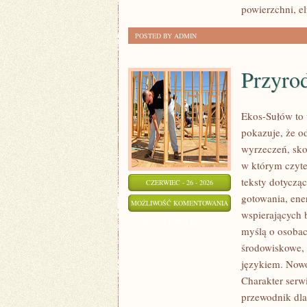
powierzchni, e
POSTED BY ADMIN
Przyro
Ekos-Sułów to 
pokazuje, że o
wyrzeczeń, sko
w którym czyte
teksty dotycz
CZERWIEC - 26 - 2026
gotowania, ene
PRZYRODA
MOŻLIWOŚĆ KOMENTOWANIA
wspierających 
I
ZOSTAŁA WYŁĄCZONA
myślą o osoba
OCHRONA
środowiskowe, 
ŚRODOWISKA
językiem. Nowo
Charakter serw
przewodnik dla 