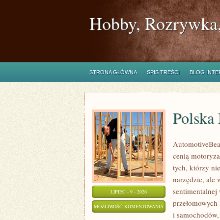
Hobby, Rozrywka,
STRONA GŁÓWNA
SPIS TREŚCI
BLOG INT
Polska
AutomotiveBear
cenią motoryza
tych, którzy n
narzędzie, ale
sentimentalnej
LIPIEC - 9 - 2026
przełomowych 
POLSKA
MOŻLIWOŚĆ KOMENTOWANIA
i samochodów, 
MOTORYZACJA
ZOSTAŁA WYŁĄCZONA