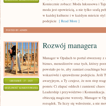
Koniecznie zobacz: Moda luksusowa i Taju
DZIECIĘCA
ZOSTAŁA WYŁĄCZONA
moda jest opowieścią, a nie tylko szafą p
w każdej kulturze i w każdym mieście styl
podejście
[ Read More ]
POSTED BY ADMIN
Rozwój managera
Manager w Opałach to portal stworzony z
biznes, menedżerów oraz tych, którzy porz
powstało po to, aby zamiast coachingu bez
wskazówki i sprawdzone podejścia. Jeśli T
awaryjnym, a Ty czujesz, że non stop reag
GRUDZIEŃ - 27 - 2025
pomóc Ci złapać oddech i zamienić chaos 
ROZWÓJ
MOŻLIWOŚĆ KOMENTOWANIA
Leadership i przywództwo i Komunikacja.
MANAGERA
ZOSTAŁA WYŁĄCZONA
obiecują magiczne wzrosty, Manager w Op
rozsądek. Tu liczy się wdrożenie, a nie mo