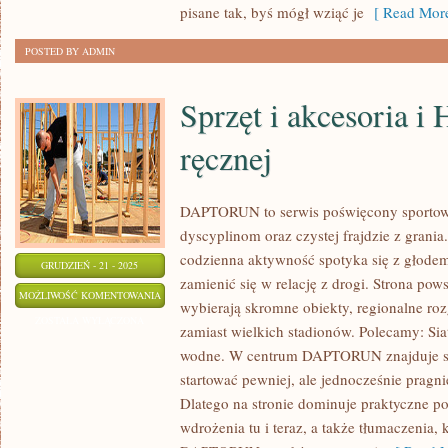
pisane tak, byś mógł wziąć je
[ Read More
POSTED BY ADMIN
Sprzęt i akcesoria i H
ręcznej
DAPTORUN to serwis poświęcony sportow
dyscyplinom oraz czystej frajdzie z grania.
codzienna aktywność spotyka się z głodem 
GRUDZIEŃ - 21 - 2025
zamienić się w relację z drogi. Strona pows
SPRZĘT
MOŻLIWOŚĆ KOMENTOWANIA
wybierają skromne obiekty, regionalne ro
I
ZOSTAŁA WYŁĄCZONA
zamiast wielkich stadionów. Polecamy: Sia
AKCESORIA
wodne. W centrum DAPTORUN znajduje się
I
startować pewniej, ale jednocześnie pragn
HISTORIA
Dlatego na stronie dominuje praktyczne p
PIŁKI
wdrożenia tu i teraz, a także tłumaczenia, 
RĘCZNEJ