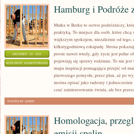
Hamburg i Podróże 
Matka w Berku to serwis podróżniczy, któ
praktyką. To miejsce dla osób, które chcą 
większym spokojem, niezależnie od tego, 
kilkutygodniową eskapadę. Strona pokazu
proste nawet wtedy, gdy życie jest pełne 
GRUDZIEŃ - 20 - 2025
pojawiają się sprawy rodzinne. To nie jest 
HAMBURG
MOŻLIWOŚĆ KOMENTOWANIA
mapa inspiracji pomagająca przejść od mar
I
ZOSTAŁA WYŁĄCZONA
pierwszego pomysłu, przez plan, aż po wy
PODRÓŻE
można opisać jako radosny i jednocześnie
Z
czuć zainteresowanie świata, ale bez przes
DZIECKIEM
POSTED BY ADMIN
Homologacja, przegl
emisji spalin