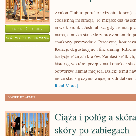
Avalon Club to portal o jedzeniu, który łą
codzienną inspiracją. To miejsce dla łasu
nowe kierunki. Jeśli lubisz, gdy aromat pr
GRUDZIEŃ - 18 - 2025
mapa, a miska staje się zaproszeniem do p
KOLACJE
MOŻLIWOŚĆ KOMENTOWANIA
smakowy przewodnik. Przeczytaj konieczn
DEGUSTACYJNE
ZOSTAŁA WYŁĄCZONA
Kolacje degustacyjne i fine dining. Rdzen
I
tradycje różnych krajów. Zamiast krótkich
FINE
historię, w której przepis ma kontekst: ską
DINING
odtworzyć klimat miejsca. Dzięki temu na
I
może stać się czymś więcej niż dodatkiem,
KUCHNIA
Read More ]
PERUWIAŃSKA
POSTED BY ADMIN
Ciąża i połóg a skóra
skóry po zabiegach