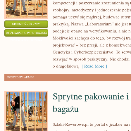
kompetencji i poszerzanie zrozumienia są 
spokojny, metodyczny i jednocześnie pełen
pomaga uczyć się mądrzej, budować rutyny 
praktyką. Nazwa „Laboratorium” nie jest 
GRUDZIEŃ - 28 - 2025
podejście oparte na weryfikowaniu, a nie 
NEUROBIOLOGIA
MOŻLIWOŚĆ KOMENTOWANIA
Możliwości zachęca do tego, by rozwój tr
ZOSTAŁA WYŁĄCZONA
projektować – bez presji, ale z konsekwenc
Genetyka i Cyberbezpieczeństwo. To serwis
rozwijać w sposób praktyczny. Nie chodzi
o długofalową
[ Read More ]
POSTED BY ADMIN
Sprytne pakowanie i 
bagażu
Szlaki-Rowerowe.pl to portal o jeździe na