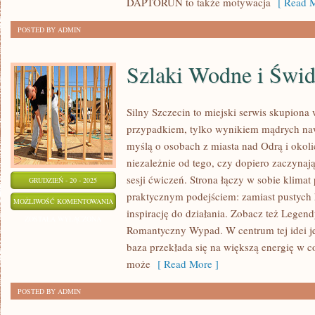
DAPTORUN to także motywacja
[ Read M
POSTED BY ADMIN
Szlaki Wodne i Świ
Silny Szczecin to miejski serwis skupiona wo
przypadkiem, tylko wynikiem mądrych na
myślą o osobach z miasta nad Odrą i okolic
niezależnie od tego, czy dopiero zaczynają
sesji ćwiczeń. Strona łączy w sobie klimat
GRUDZIEŃ - 20 - 2025
praktycznym podejściem: zamiast pustych h
SZLAKI
MOŻLIWOŚĆ KOMENTOWANIA
inspirację do działania. Zobacz też Legend
WODNE
ZOSTAŁA WYŁĄCZONA
Romantyczny Wypad. W centrum tej idei je
I
baza przekłada się na większą energię w c
ŚWIDWIN
może
[ Read More ]
POSTED BY ADMIN