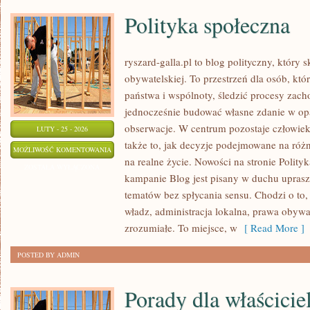
Polityka społeczna
ryszard-galla.pl to blog polityczny, który 
obywatelskiej. To przestrzeń dla osób, k
państwa i wspólnoty, śledzić procesy zach
jednocześnie budować własne zdanie w op
obserwacje. W centrum pozostaje człowiek
LUTY - 25 - 2026
także to, jak decyzje podejmowane na różn
POLITYKA
MOŻLIWOŚĆ KOMENTOWANIA
na realne życie. Nowości na stronie Polit
SPOŁECZNA
ZOSTAŁA WYŁĄCZONA
kampanie Blog jest pisany w duchu upras
tematów bez spłycania sensu. Chodzi o to, 
władz, administracja lokalna, prawa obywa
zrozumiałe. To miejsce, w
[ Read More ]
POSTED BY ADMIN
Porady dla właściciel