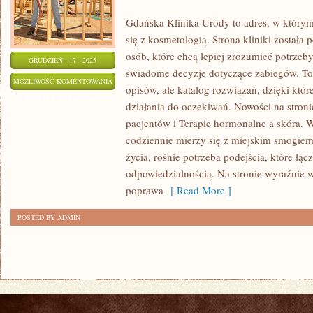
Gdańska Klinika Urody to adres, w który
się z kosmetologią. Strona kliniki został
osób, które chcą lepiej zrozumieć potrzeb
GRUDZIEŃ - 17 - 2025
świadome decyzje dotyczące zabiegów. To n
CIĄŻA
MOŻLIWOŚĆ KOMENTOWANIA
opisów, ale katalog rozwiązań, dzięki któr
I
ZOSTAŁA WYŁĄCZONA
działania do oczekiwań. Nowości na stroni
POŁÓG
pacjentów i Terapie hormonalne a skóra. 
A
codziennie mierzy się z miejskim smogiem
SKÓRA
życia, rośnie potrzeba podejścia, które łąc
I
odpowiedzialnością. Na stronie wyraźnie w
PIELĘGNACJA
poprawa
[ Read More ]
SKÓRY
POSTED BY ADMIN
PO
ZABIEGACH