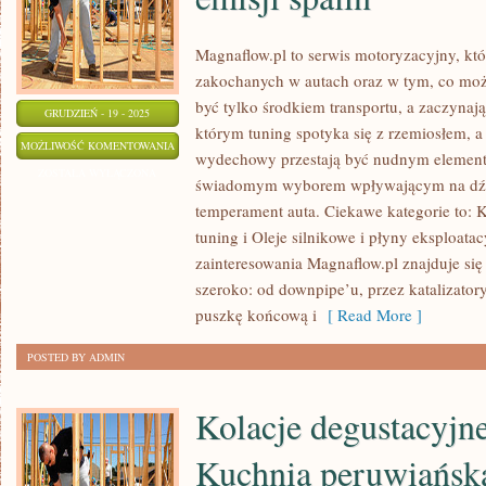
Magnaflow.pl to serwis motoryzacyjny, kt
zakochanych w autach oraz w tym, co możn
być tylko środkiem transportu, a zaczynaj
GRUDZIEŃ - 19 - 2025
którym tuning spotyka się z rzemiosłem, a 
HOMOLOGACJA,
MOŻLIWOŚĆ KOMENTOWANIA
wydechowy przestają być nudnym elemente
PRZEGLĄDY
ZOSTAŁA WYŁĄCZONA
świadomym wyborem wpływającym na dźw
I
temperament auta. Ciekawe kategorie to: 
NORMY
tuning i Oleje silnikowe i płyny eksploata
EMISJI
zainteresowania Magnaflow.pl znajduje s
SPALIN
szeroko: od downpipe’u, przez katalizatory
puszkę końcową i
[ Read More ]
POSTED BY ADMIN
Kolacje degustacyjne 
Kuchnia peruwiańsk