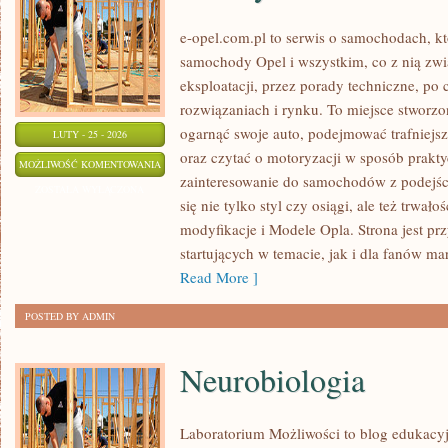
e-opel.com.pl to serwis o samochodach, kt
samochody Opel i wszystkim, co z nią zwi
eksploatacji, przez porady techniczne, po
rozwiązaniach i rynku. To miejsce stworzo
ogarnąć swoje auto, podejmować trafniejs
LUTY - 25 - 2026
oraz czytać o motoryzacji w sposób prakty
PORADY
MOŻLIWOŚĆ KOMENTOWANIA
zainteresowanie do samochodów z podejści
DLA
ZOSTAŁA WYŁĄCZONA
się nie tylko styl czy osiągi, ale też trwał
WŁAŚCICIELI
modyfikacje i Modele Opla. Strona jest pr
startujących w temacie, jak i dla fanów mar
Read More ]
POSTED BY ADMIN
Neurobiologia
Laboratorium Możliwości to blog edukacy