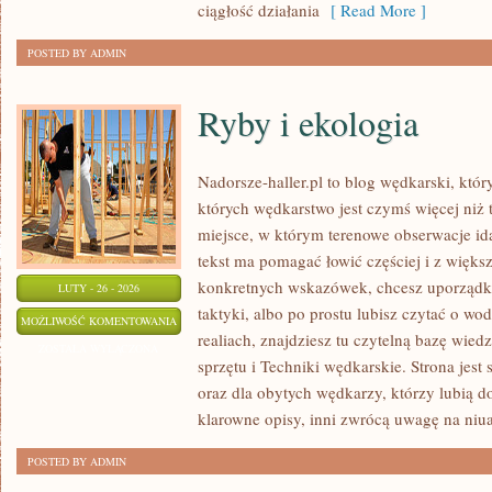
ciągłość działania
[ Read More ]
POSTED BY ADMIN
Ryby i ekologia
Nadorsze-haller.pl to blog wędkarski, któr
których wędkarstwo jest czymś więcej ni
miejsce, w którym terenowe obserwacje id
tekst ma pomagać łowić częściej i z większ
konkretnych wskazówek, chcesz uporządk
LUTY - 26 - 2026
taktyki, albo po prostu lubisz czytać o wo
RYBY
MOŻLIWOŚĆ KOMENTOWANIA
realiach, znajdziesz tu czytelną bazę wiedz
I
ZOSTAŁA WYŁĄCZONA
sprzętu i Techniki wędkarskie. Strona jest
EKOLOGIA
oraz dla obytych wędkarzy, którzy lubią d
klarowne opisy, inni zwrócą uwagę na niua
POSTED BY ADMIN