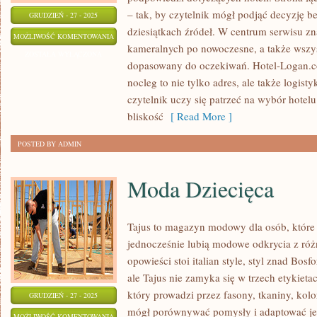
– tak, by czytelnik mógł podjąć decyzję 
GRUDZIEŃ - 27 - 2025
dziesiątkach źródeł. W centrum serwisu zn
PODRÓŻE
MOŻLIWOŚĆ KOMENTOWANIA
kameralnych po nowoczesne, a także wszy
SOLO
ZOSTAŁA WYŁĄCZONA
dopasowany do oczekiwań. Hotel-Logan.c
I
nocleg to nie tylko adres, ale także logis
DLA
czytelnik uczy się patrzeć na wybór hotelu
INTROWERTYKÓW
bliskość
[ Read More ]
POSTED BY ADMIN
Moda Dziecięca
Tajus to magazyn modowy dla osób, które 
jednocześnie lubią modowe odkrycia z różn
opowieści stoi italian style, styl znad Bos
ale Tajus nie zamyka się w trzech etykietac
który prowadzi przez fasony, tkaniny, kolor
GRUDZIEŃ - 27 - 2025
mógł porównywać pomysły i adaptować je 
MODA
MOŻLIWOŚĆ KOMENTOWANIA