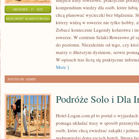
miejscu trasy rowerowe, praktyczne porady 
kompendium wiedzy dla osób, które lubią k
GRUDZIEŃ - 27 - 2025
chcą planować wycieczki bez błądzenia. Str
SPRYTNE
MOŻLIWOŚĆ KOMENTOWANIA
którzy widzą w rowerze nie tylko hobby, 
PAKOWANIE
ZOSTAŁA WYŁĄCZONA
Zobacz koniecznie Legendy kolarstwa i ins
I
rowerze. W centrum Szlaki-Rowerowe.pl s
ORGANIZACJA
do poziomu. Niezależnie od tego, czy kto
BAGAŻU
marzy o dłuższym dystansie, serwis pomag
W opisach tras liczą się praktyczne inform
More ]
POSTED BY ADMIN
Podróże Solo i Dla 
Hotel-Logan.com.pl to portal o wyjazdach
pomaga układać trasy w sposób przemyśl
osób, które chcą zwiedzać zakątki i jedno
podpowiedzi dotyczących hoteli. Strona ł