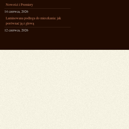
Nowości i Premiery
14 czerwca, 2026
Laminowana podłoga do mieszkania: jak
porównać ją z głową
12 czerwca, 2026