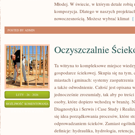
Młodej. W świecie, w którym detale robią ró
I
kompozycja. Dlatego w naszych projekta
DOKUMENTY
nowoczesnością. Możesz wybrać klimat
[ 
POSTED BY ADMIN
Oczyszczalnie Ście
Ta witryna to kompleksowe miejsce wiedzy
gospodarce ściekowej. Skupia się na tym, 
miastach i gminach: systemy zaopatrzenia
a także odwodnienie. Całość jest opisana 
jednocześnie zrozumiały, tak aby po treści
LUTY - 26 - 2026
osoby, które dopiero wchodzą w branżę. No
OCZYSZCZALNIE
MOŻLIWOŚĆ KOMENTOWANIA
Diagnostyka i Serwis i Case Study i Realiz
ŚCIEKÓW
ZOSTAŁA WYŁĄCZONA
się idea porządkowania procesów, które st
odprowadzaniem ścieków. Zamiast ogólnik
definicje: hydraulika, hydrologia, retencj