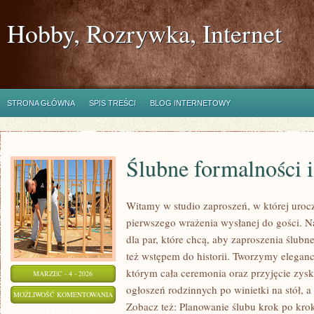
Hobby, Rozrywka, Internet
STRONA GŁÓWNA
SPIS TREŚCI
BLOG INTERNETOWY
Ślubne formalności 
Witamy w studio zaproszeń, w której urocz
pierwszego wrażenia wysłanej do gości. Nas
dla par, które chcą, aby zaproszenia ślubne
też wstępem do historii. Tworzymy eleganck
którym cała ceremonia oraz przyjęcie zysk
MARZEC - 4 - 2026
ogłoszeń rodzinnych po winietki na stół, a
ŚLUBNE
MOŻLIWOŚĆ KOMENTOWANIA
Zobacz też: Planowanie ślubu krok po krok
FORMALNOŚCI
ZOSTAŁA WYŁĄCZONA