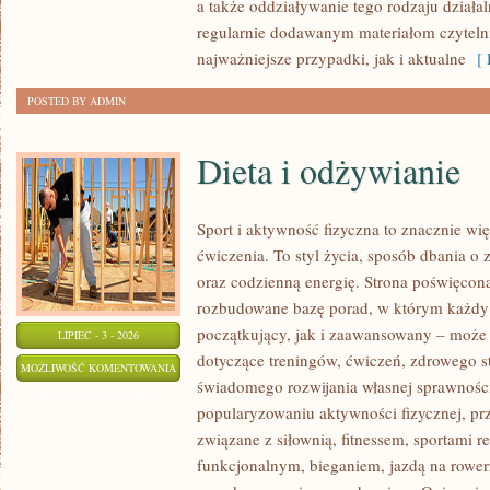
a także oddziaływanie tego rodzaju działal
regularnie dodawanym materiałom czytel
najważniejsze przypadki, jak i aktualne
[ 
POSTED BY ADMIN
Dieta i odżywianie
Sport i aktywność fizyczna to znacznie wię
ćwiczenia. To styl życia, sposób dbania o
oraz codzienną energię. Strona poświęcona
rozbudowane bazę porad, w którym każdy
początkujący, jak i zaawansowany – może 
LIPIEC - 3 - 2026
dotyczące treningów, ćwiczeń, zdrowego st
DIETA
MOŻLIWOŚĆ KOMENTOWANIA
świadomego rozwijania własnej sprawności
I
ZOSTAŁA WYŁĄCZONA
popularyzowaniu aktywności fizycznej, pr
ODŻYWIANIE
związane z siłownią, fitnessem, sportami r
funkcjonalnym, bieganiem, jazdą na rowerz