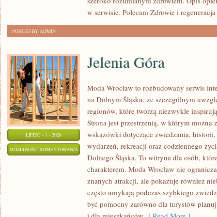
szeroko rozumianym zdrowiem. Opis opier
w serwisie. Polecam Zdrowie i regeneracja 
POSTED BY ADMIN
Jelenia Góra
Moda Wrocław to rozbudowany serwis in
na Dolnym Śląsku, ze szczególnym uwzgl
regionów, które tworzą niezwykle inspirują
Strona jest przestrzenią, w którym można
wskazówki dotyczące zwiedzania, historii, 
LIPIEC - 1 - 2026
wydarzeń, rekreacji oraz codziennego życi
JELENIA
MOŻLIWOŚĆ KOMENTOWANIA
Dolnego Śląska. To witryna dla osób, które
GÓRA
ZOSTAŁA WYŁĄCZONA
charakterem. Moda Wrocław nie ogranicza 
znanych atrakcji, ale pokazuje również ni
często umykają podczas szybkiego zwiedz
być pomocny zarówno dla turystów planu
i dla mieszkańców
[ Read More ]