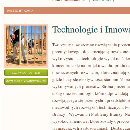
POSTED BY ADMIN
Technologie i Innow
Tworzymy nowoczesne rozwiązania przezn
przemysłowego, dostarczając sprawdzone 
wykorzystujące technologię wysokociśnien
koncentruje się na projektowaniu, produkc
nowoczesnych rozwiązań, które znajdują z
CZERWIEC - 30 - 2026
gdzie liczy się efektywność, staranność o
TECHNOLOGIE
MOŻLIWOŚĆ KOMENTOWANIA
wykonywanych procesów. Strona prezentuj
I
ZOSTAŁA WYŁĄCZONA
usług oraz technologii, które odpowiadają
INNOWACJE
rozwijającego się przemysłu i przedsiębio
niezawodnych rozwiązań technicznych. P
Branży i Wyzwania i Problemy Branży. Na
wysokociśnieniowe, które zostały opracow
wymagających zastosowaniach. Dostarczam