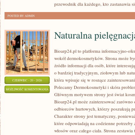
przewodnik dla każdego, kto zastanawia si
POSTED BY ADMIN
Naturalna pielęgnacj
Bioarp24.pl to platforma informacyjno-ofer
wokół dermokosmetyków. Strona może być
źródło informacji dla osób, które interes
o bardziej tradycyjnym, ziołowym lub natu
która wpisuje się w rosnące zainteresowani
CZERWIEC - 20 - 2026
Polecamy Dermokosmetyki i skóra problem
NATURALNA
MOŻLIWOŚĆ KOMENTOWANIA
Głównym motywem strony jest świat kosm
PIELĘGNACJA
ZOSTAŁA WYŁĄCZONA
Bioarp24.pl może zainteresować zarówno o
TWARZY
odbiorców hurtowych, którzy poszukują p
Charakter strony jest tematyczny, poniewa
które odpowiadają na codzienne potrzeby z
włosów oraz całego ciała. Strona zestawia