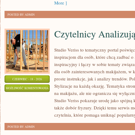
More ]
POSTED BY ADMIN
Czytelnicy Analizuj
Studio Veriss to tematyczny portal poświ
inspiracjom dla osób, które chcą zadbać o 
inspiracyjny i łączy w sobie tematy związa
dla osób zainteresowanych makijażem, w
proste instrukcje, jak i analizy trendów. P
CZERWIEC - 18 - 2026
Stylizacje na każdą okazję. Tematyka stro
CZYTELNICY
MOŻLIWOŚĆ KOMENTOWANIA
na makijażu, ale nie ogranicza się wyłącz
ANALIZUJĄ
ZOSTAŁA WYŁĄCZONA
Studio Veriss pokazuje urodę jako spójną
także dobór fryzury. Dzięki temu serwis 
czytelnia, które pomaga uniknąć popularn
POSTED BY ADMIN