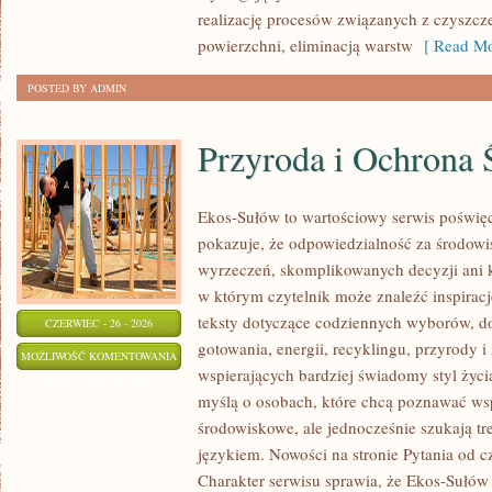
realizację procesów związanych z czyszc
powierzchni, eliminacją warstw
[ Read Mo
POSTED BY ADMIN
Przyroda i Ochrona 
Ekos-Sułów to wartościowy serwis poświęco
pokazuje, że odpowiedzialność za środowi
wyrzeczeń, skomplikowanych decyzji ani 
w którym czytelnik może znaleźć inspiracj
teksty dotyczące codziennych wyborów, d
CZERWIEC - 26 - 2026
gotowania, energii, recyklingu, przyrody
PRZYRODA
MOŻLIWOŚĆ KOMENTOWANIA
wspierających bardziej świadomy styl życi
I
ZOSTAŁA WYŁĄCZONA
myślą o osobach, które chcą poznawać w
OCHRONA
środowiskowe, ale jednocześnie szukają tr
ŚRODOWISKA
językiem. Nowości na stronie Pytania od c
Charakter serwisu sprawia, że Ekos-Sułów