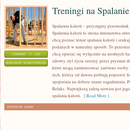
Treningi na Spalanie
Spalarnia kalorii – przystępny przewodnik
Spalarnia kalorii to strona internetowa st
chcą poznać temat spalania kalorii i szuka
podanych w naturalny sposób. To przestrze
chcą opierać się wyłącznie na modnych has
CZERWIEC - 17 - 2026
zdrowy styl życia szerzej: przez pryzmat di
TRENINGI
MOŻLIWOŚĆ KOMENTOWANIA
które mogą zainteresować zarówno osoby w
NA
ZOSTAŁA WYŁĄCZONA
tych, którzy od dawna próbują poprawić f
SPALANIE
spojrzenia na dobrze znane zagadnienia. 
KALORII
Relaks. Największą zaletą serwisu jest je
spalania kalorii.
[ Read More ]
POSTED BY ADMIN