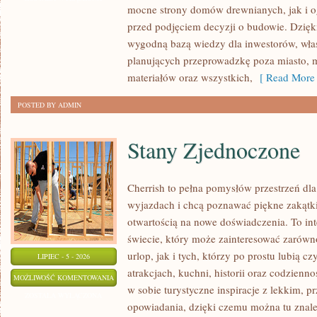
mocne strony domów drewnianych, jak i og
przed podjęciem decyzji o budowie. Dzię
wygodną bazą wiedzy dla inwestorów, właśc
planujących przeprowadzkę poza miasto, 
materiałów oraz wszystkich,
[ Read More 
POSTED BY ADMIN
Stany Zjednoczone
Cherrish to pełna pomysłów przestrzeń dla
wyjazdach i chcą poznawać piękne zakątki
otwartością na nowe doświadczenia. To in
świecie, który może zainteresować zarówn
urlop, jak i tych, którzy po prostu lubią cz
LIPIEC - 5 - 2026
atrakcjach, kuchni, historii oraz codzienn
STANY
MOŻLIWOŚĆ KOMENTOWANIA
w sobie turystyczne inspiracje z lekkim,
ZJEDNOCZONE
ZOSTAŁA WYŁĄCZONA
opowiadania, dzięki czemu można tu znal