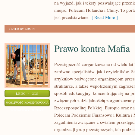
na wyjazd, jak i teksty pozwalające przen
miejsc. Polecam Holandia i Chiny. To por
jest przedstawiane
[ Read More ]
POSTED BY ADMIN
Prawo kontra Mafia
Przestępczość zorganizowana od wielu lat
zarówno specjalistów, jak i czytelników. 
artykułów poświęcone organizacjom przes
strukturze, a także współczesnym zagroże
sposób edukacyjny, koncentrując się na pr
LIPIEC - 4 - 2026
związanych z działalnością zorganizowany
PRAWO
MOŻLIWOŚĆ KOMENTOWANIA
Rzeczypospolitej Polskiej, Europie oraz n
KONTRA
ZOSTAŁA WYŁĄCZONA
Polecam Podziemie Finansowe i Kultura i M
MAFIA
zagadnienia związane z światem przestęp
organizacji grup przestępczych, ich podzia