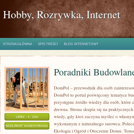
Hobby, Rozrywka, Internet
STRONA GŁÓWNA
SPIS TREŚCI
BLOG INTERNETOWY
Poradniki Budowlan
DomPol – przewodnik dla osób zainteres
DomPol to portal poświęcony tematyce b
przystępne źródło wiedzy dla osób, które c
drewna. Strona skupia się na praktycznych
wtedy, gdy ktoś zaczyna myśleć o własnym
LIPIEC - 8 - 2026
wykonanym z naturalnego surowca. Polec
PORADNIKI
MOŻLIWOŚĆ KOMENTOWANIA
Ekologia i Ogród i Otoczenie Domu. Tema
BUDOWLANE
ZOSTAŁA WYŁĄCZONA