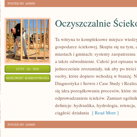
POSTED BY ADMIN
Oczyszczalnie Ście
Ta witryna to kompleksowe miejsce wiedzy
gospodarce ściekowej. Skupia się na tym, 
miastach i gminach: systemy zaopatrzenia
a także odwodnienie. Całość jest opisana 
jednocześnie zrozumiały, tak aby po treści
LUTY - 26 - 2026
osoby, które dopiero wchodzą w branżę. No
OCZYSZCZALNIE
MOŻLIWOŚĆ KOMENTOWANIA
Diagnostyka i Serwis i Case Study i Realiz
ŚCIEKÓW
ZOSTAŁA WYŁĄCZONA
się idea porządkowania procesów, które st
odprowadzaniem ścieków. Zamiast ogólnik
definicje: hydraulika, hydrologia, retencj
ciągłość działania
[ Read More ]
POSTED BY ADMIN