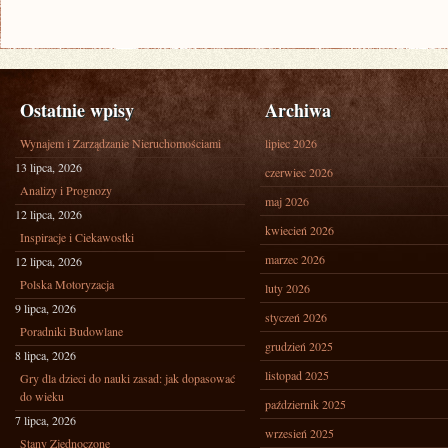
Ostatnie wpisy
Archiwa
Wynajem i Zarządzanie Nieruchomościami
lipiec 2026
13 lipca, 2026
czerwiec 2026
Analizy i Prognozy
maj 2026
12 lipca, 2026
kwiecień 2026
Inspiracje i Ciekawostki
marzec 2026
12 lipca, 2026
Polska Motoryzacja
luty 2026
9 lipca, 2026
styczeń 2026
Poradniki Budowlane
grudzień 2025
8 lipca, 2026
listopad 2025
Gry dla dzieci do nauki zasad: jak dopasować
do wieku
październik 2025
7 lipca, 2026
wrzesień 2025
Stany Zjednoczone