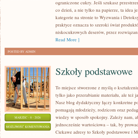
ograniczone cukry. Jeśli szukasz przestrzen
KETO
co dzień, a nie tylko na papierze, ta idea 
I
kategorie na stronie to Wyzwania i Detok
JAK
praktyce oznacza to szeroki świat produkt
SOBIE
niskocukrowych deserów, przez rozwiązania
Z
Read More ]
NIMI
POSTED BY ADMIN
RADZIĆ
Szkoły podstawowe
To miejsce stworzone z myślą o kształceni
tylko jako przerabianie materiału, ale te
Nasz blog dydaktyczny łączy konkretne po
pomagają młodzieży, rodzicom oraz pedag
wiedzy w sposób spokojny. Zależy nam, ab
MARZEC - 8 - 2026
jednocześnie wartościowa – tak, by prowad
SZKOŁY
MOŻLIWOŚĆ KOMENTOWANIA
Ciekawe adresy to Szkoły podstawowe i Me
PODSTAWOWE
ZOSTAŁA WYŁĄCZONA