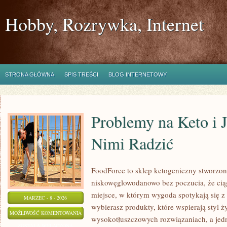
Hobby, Rozrywka, Internet
STRONA GŁÓWNA
SPIS TREŚCI
BLOG INTERNETOWY
Problemy na Keto i J
Nimi Radzić
FoodForce to sklep ketogeniczny stworzony
niskowęglowodanowo bez poczucia, że ciąg
miejsce, w którym wygoda spotykają się 
MARZEC - 8 - 2026
wybierasz produkty, które wspierają styl ż
PROBLEMY
MOŻLIWOŚĆ KOMENTOWANIA
wysokotłuszczowych rozwiązaniach, a jed
NA
ZOSTAŁA WYŁĄCZONA