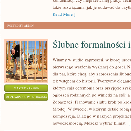
kondensacji czy nieprzerwanej pracy. Tech
takie rozwiązania, jak je oddawać do użyt
Read More ]
POSTED BY ADMIN
Ślubne formalności 
Witamy w studio zaproszeń, w której urocz
pierwszego wrażenia wysłanej do gości. Nas
dla par, które chcą, aby zaproszenia ślubne
też wstępem do historii. Tworzymy eleganck
którym cała ceremonia oraz przyjęcie zysk
MARZEC - 4 - 2026
ogłoszeń rodzinnych po winietki na stół, a
ŚLUBNE
MOŻLIWOŚĆ KOMENTOWANIA
Zobacz też: Planowanie ślubu krok po krok
FORMALNOŚCI
ZOSTAŁA WYŁĄCZONA
Młodej. W świecie, w którym detale robią ró
I
kompozycja. Dlatego w naszych projekta
DOKUMENTY
nowoczesnością. Możesz wybrać klimat
[ 