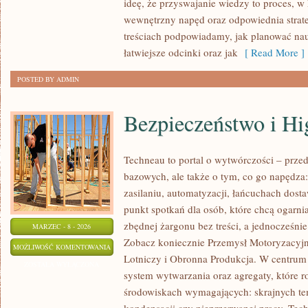
ideę, że przyswajanie wiedzy to proces, w 
wewnętrzny napęd oraz odpowiednia strate
treściach podpowiadamy, jak planować nauk
łatwiejsze odcinki oraz jak
[ Read More ]
POSTED BY ADMIN
Bezpieczeństwo i Hi
Techneau to portal o wytwórczości – prze
bazowych, ale także o tym, co go napędza: 
zasilaniu, automatyzacji, łańcuchach dosta
punkt spotkań dla osób, które chcą ogarn
zbędnej żargonu bez treści, a jednocześnie
MARZEC - 8 - 2026
Zobacz koniecznie Przemysł Motoryzacyjny
BEZPIECZEŃSTWO
MOŻLIWOŚĆ KOMENTOWANIA
Lotniczy i Obronna Produkcja. W centrum 
I
ZOSTAŁA WYŁĄCZONA
system wytwarzania oraz agregaty, które r
HIGIENA
środowiskach wymagających: skrajnych temp
PRACY