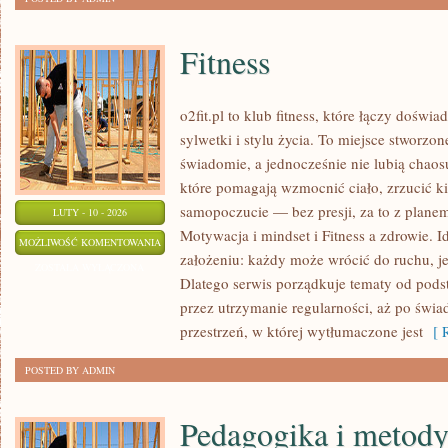
Fitness
o2fit.pl to klub fitness, które łączy dośw
sylwetki i stylu życia. To miejsce stworzon
świadomie, a jednocześnie nie lubią chaosu
które pomagają wzmocnić ciało, zrzucić ki
samopoczucie — bez presji, za to z planem
LUTY - 10 - 2026
Motywacja i mindset i Fitness a zdrowie. Id
FITNESS
MOŻLIWOŚĆ KOMENTOWANIA
założeniu: każdy może wrócić do ruchu, je
ZOSTAŁA WYŁĄCZONA
Dlatego serwis porządkuje tematy od pods
przez utrzymanie regularności, aż po świ
przestrzeń, w której wytłumaczone jest
[ R
POSTED BY ADMIN
Pedagogika i metod