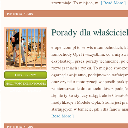
zrozumiałe. To miejsce, w
[ Read More ]
POSTED BY ADMIN
Porady dla właściciel
e-opel.com.pl to serwis o samochodach, kt
samochody Opel i wszystkim, co z nią zwi
eksploatacji, przez porady techniczne, po
rozwiązaniach i rynku. To miejsce stworzo
ogarnąć swoje auto, podejmować trafniejs
LUTY - 25 - 2026
oraz czytać o motoryzacji w sposób prakty
PORADY
MOŻLIWOŚĆ KOMENTOWANIA
zainteresowanie do samochodów z podejści
DLA
ZOSTAŁA WYŁĄCZONA
się nie tylko styl czy osiągi, ale też trwał
WŁAŚCICIELI
modyfikacje i Modele Opla. Strona jest pr
startujących w temacie, jak i dla fanów mar
Read More ]
POSTED BY ADMIN