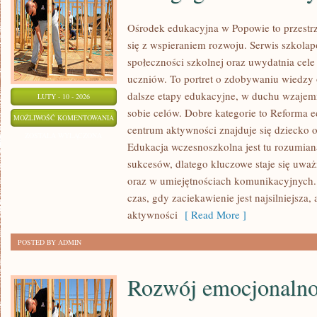
Ośrodek edukacyjna w Popowie to przestrz
się z wspieraniem rozwoju. Serwis szkolap
społeczności szkolnej oraz uwydatnia cel
uczniów. To portret o zdobywaniu wiedzy 
dalsze etapy edukacyjne, w duchu wzajem
LUTY - 10 - 2026
sobie celów. Dobre kategorie to Reforma e
PEDAGOGIKA
MOŻLIWOŚĆ KOMENTOWANIA
centrum aktywności znajduje się dziecko o
I
ZOSTAŁA WYŁĄCZONA
Edukacja wczesnoszkolna jest tu rozumian
METODYKA
sukcesów, dlatego kluczowe staje się uwa
oraz w umiejętnościach komunikacyjnych. 
czas, gdy zaciekawienie jest najsilniejsza
aktywności
[ Read More ]
POSTED BY ADMIN
Rozwój emocjonalno