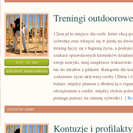
Treningi outdoorowe
12ton.pl to miejsce dla osób, które chcą 
sylwetkę oraz wkręcić się w jazdę na dwó
trening łączy się z higieną życia, a podejśc
szukasz sprawdzonych kierunków działani
swoje nawyki, tutaj znajdziesz wskazówki
LUTY - 24 - 2026
nie do ideałów z plakatu. Kategorie dla każ
TRENINGI
MOŻLIWOŚĆ KOMENTOWANIA
codzienne życie aktywnej osoby i Dieta i 
OUTDOOROWE
ZOSTAŁA WYŁĄCZONA
balans: między planem a dbałością o orga
obciążeniem a cardio, między stylem jedze
pomaga patrzeć na zmianę sylwetki i
[ Re
POSTED BY ADMIN
Kontuzje i profilakt