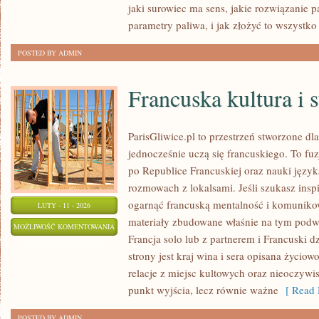
jaki surowiec ma sens, jakie rozwiązanie p
MAŁOSKALOWE
parametry paliwa, i jak złożyć to wszystko
POSTED BY ADMIN
Francuska kultura i s
ParisGliwice.pl to przestrzeń stworzone dla
jednocześnie uczą się francuskiego. To f
po Republice Francuskiej oraz nauki język
rozmowach z lokalsami. Jeśli szukasz inspi
ogarnąć francuską mentalność i komunikowa
LUTY - 11 - 2026
materiały zbudowane właśnie na tym podw
FRANCUSKA
MOŻLIWOŚĆ KOMENTOWANIA
Francja solo lub z partnerem i Francuski d
KULTURA
ZOSTAŁA WYŁĄCZONA
strony jest kraj wina i sera opisana życiowo
I
relacje z miejsc kultowych oraz nieoczywist
STYL
punkt wyjścia, lecz równie ważne
[ Read 
ŻYCIA
POSTED BY ADMIN