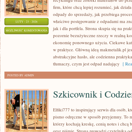
recyklingu oraz zbiórki materiałów do prze
firm, które chcą lepiej rozumieć, jak dzia
odpady do sprzedaży, jak przebiega proces
właściwe postępowanie z odpadami ma zna
LUTY - 23 - 2026
jak i dla portfela. Strona skupia się na pra
SUROWCE
MOŻLIWOŚĆ KOMENTOWANIA
pozornie bezużyteczne rzeczy w realną ko
WTÓRNE
ZOSTAŁA WYŁĄCZONA
ekonomię ponownego użycia. Ciekawe kate
w praktyce. Główną ideą makmetalik.pl jest
abstrakcyjne hasło, ale codzienna praktyk
tłumaczy, czym jest odpad nadający
[ Rea
POSTED BY ADMIN
Szkicownik i Codzie
Elfiki777 to inspirujący serwis dla osób, k
pismo odręczne w sposób przyjemny. To mi
którzy kochają kreskę, cenią notes i chcą
oraz piśmie. Strona prowadzi czytelnika o