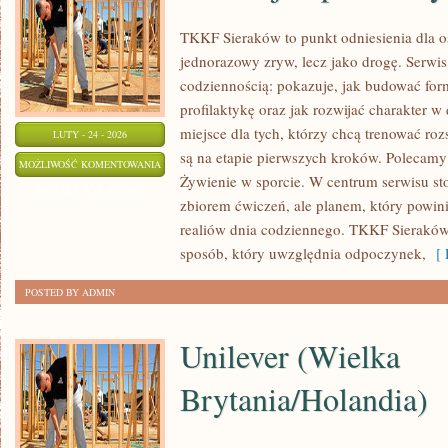
TKKF Sieraków to punkt odniesienia dla osó
jednorazowy zryw, lecz jako drogę. Serwis
codziennością: pokazuje, jak budować for
profilaktykę oraz jak rozwijać charakter 
miejsce dla tych, którzy chcą trenować roz
LUTY - 24 - 2026
są na etapie pierwszych kroków. Polecamy 
KONTUZJE
MOŻLIWOŚĆ KOMENTOWANIA
Żywienie w sporcie. W centrum serwisu stoi 
I
ZOSTAŁA WYŁĄCZONA
zbiorem ćwiczeń, ale planem, który powi
PROFILAKTYKA
realiów dnia codziennego. TKKF Sierakó
sposób, który uwzględnia odpoczynek,
[ 
POSTED BY ADMIN
Unilever (Wielka
Brytania/Holandia)