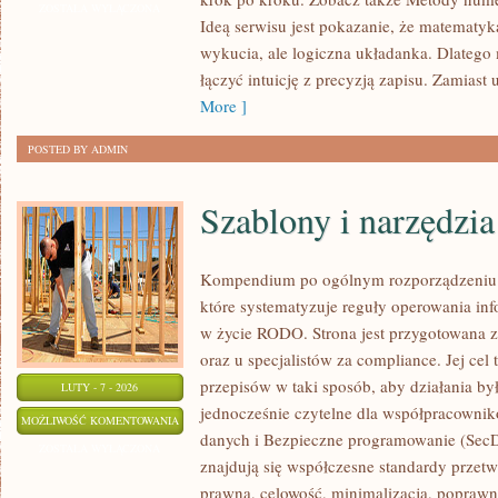
DYSKRETNA
ZOSTAŁA WYŁĄCZONA
Ideą serwisu jest pokazanie, że matematyka
wykucia, ale logiczna układanka. Dlatego m
łączyć intuicję z precyzją zapisu. Zamiast
More ]
POSTED BY ADMIN
Szablony i narzędzia
Kompendium po ogólnym rozporządzeniu o
które systematyzuje reguły operowania in
w życie RODO. Strona jest przygotowana z
oraz u specjalistów za compliance. Jej cel
przepisów w taki sposób, aby działania był
LUTY - 7 - 2026
jednocześnie czytelne dla współpracowni
SZABLONY
MOŻLIWOŚĆ KOMENTOWANIA
danych i Bezpieczne programowanie (Sec
I
ZOSTAŁA WYŁĄCZONA
znajdują się współczesne standardy przet
NARZĘDZIA
prawna, celowość, minimalizacja, poprawno