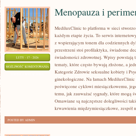
Menopauza i perime
MediluxClinic to platforma w sieci stworz
każdym etapie życia. To serwis internetowy
z wspierającym tonem dla codziennych dy
przestrzeni stoi profilaktyka, świadome d
świadomości zdrowotnej. Wpisy powstają 
LUTY - 17 - 2026
tematy, które często bywają złożone, a je
MENOPAUZA
MOŻLIWOŚĆ KOMENTOWANIA
Kategorie Zdrowie seksualne kobiety i Psy
I
ZOSTAŁA WYŁĄCZONA
ginekologiczne. Na łamach MediluxClinic p
PERIMENOPAUZA
poświęcone cyklowi miesiączkowemu, je
temu, jak zauważać sygnały, które mogą ś
Omawiane są najczęstsze dolegliwości taki
krwawienia międzymiesiączkowe, zespół n
POSTED BY ADMIN