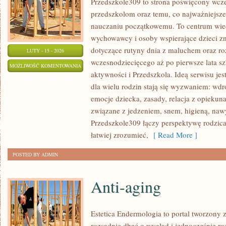
Przedszkole309 to strona poświęcony wcze
przedszkolom oraz temu, co najważniejsze
nauczaniu początkowemu. To centrum wie
wychowawcy i osoby wspierające dzieci zn
dotyczące rutyny dnia z maluchem oraz r
LUTY - 15 - 2026
wczesnodziecięcego aż po pierwsze lata s
PRZEDSZKOLA
MOŻLIWOŚĆ KOMENTOWANIA
aktywności i Przedszkola. Ideą serwisu jes
ZOSTAŁA WYŁĄCZONA
dla wielu rodzin stają się wyzwaniem: wd
emocje dziecka, zasady, relacja z opiekun
związane z jedzeniem, snem, higieną, na
Przedszkole309 łączy perspektywę rodzica
łatwiej zrozumieć,
[ Read More ]
POSTED BY ADMIN
Anti-aging
Estetica Endermologia to portal tworzony 
rozsądnie dbać o wygląd i jednocześnie ro