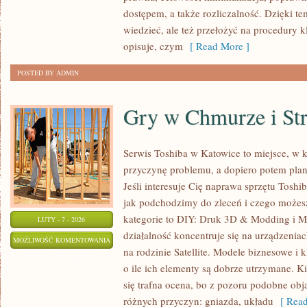
dostępem, a także rozliczalność. Dzięki t
wiedzieć, ale też przełożyć na procedury
opisuje, czym
[ Read More ]
POSTED BY ADMIN
Gry w Chmurze i St
Serwis Toshiba w Katowice to miejsce, w
przyczynę problemu, a dopiero potem pla
Jeśli interesuje Cię naprawa sprzętu Toshi
jak podchodzimy do zleceń i czego możes
kategorie to DIY: Druk 3D & Modding i M
LUTY - 7 - 2026
działalność koncentruje się na urządzenia
GRY
MOŻLIWOŚĆ KOMENTOWANIA
na rodzinie Satellite. Modele biznesowe i k
W
ZOSTAŁA WYŁĄCZONA
o ile ich elementy są dobrze utrzymane. Ki
CHMURZE
się trafna ocena, bo z pozoru podobne ob
I
różnych przyczyn: gniazda, układu
[ Read