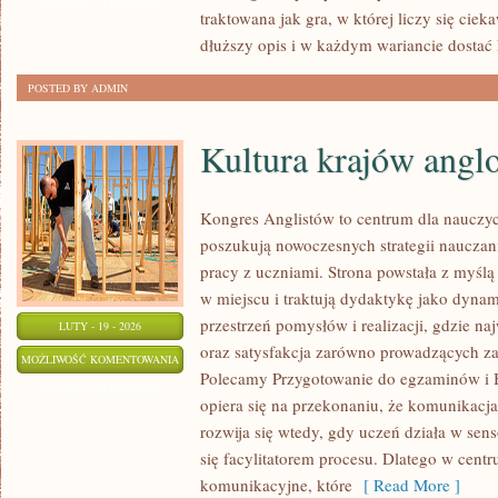
ZOSTAŁA WYŁĄCZONA
traktowana jak gra, w której liczy się ciek
MUZYCZNA
dłuższy opis i w każdym wariancie dostać 
POSTED BY ADMIN
Kultura krajów angl
Kongres Anglistów to centrum dla nauczyci
poszukują nowoczesnych strategii nauczan
pracy z uczniami. Strona powstała z myślą 
w miejscu i traktują dydaktykę jako dyna
przestrzeń pomysłów i realizacji, gdzie na
LUTY - 19 - 2026
oraz satysfakcja zarówno prowadzących zaj
KULTURA
MOŻLIWOŚĆ KOMENTOWANIA
Polecamy Przygotowanie do egzaminów i B
KRAJÓW
ZOSTAŁA WYŁĄCZONA
opiera się na przekonaniu, że komunikacja
ANGLOJĘZYCZNYCH
rozwija się wtedy, gdy uczeń działa w sens
się facylitatorem procesu. Dlatego w cent
komunikacyjne, które
[ Read More ]