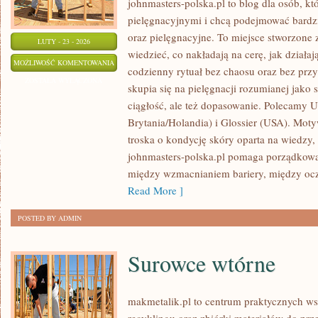
johnmasters-polska.pl to blog dla osób, kt
pielęgnacyjnymi i chcą podejmować bard
oraz pielęgnacyjne. To miejsce stworzone z
LUTY - 23 - 2026
wiedzieć, co nakładają na cerę, jak działaj
UNILEVER
MOŻLIWOŚĆ KOMENTOWANIA
codzienny rytuał bez chaosu oraz bez pr
(WIELKA
ZOSTAŁA WYŁĄCZONA
skupia się na pielęgnacji rozumianej jako 
BRYTANIA/HOLANDIA)
ciągłość, ale też dopasowanie. Polecamy U
Brytania/Holandia) i Glossier (USA). Mot
troska o kondycję skóry oparta na wiedzy, 
johnmasters-polska.pl pomaga porządkować
między wzmacnianiem bariery, między ocz
Read More ]
POSTED BY ADMIN
Surowce wtórne
makmetalik.pl to centrum praktycznych 