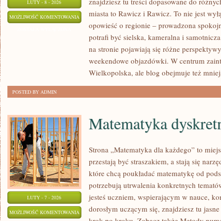
znajdziesz tu treści dopasowane do różny
LUTY - 8 - 2026
miasta to Rawicz i Rawicz. To nie jest wy
SZAMOTUŁY
MOŻLIWOŚĆ KOMENTOWANIA
opowieść o regionie – prowadzona spokojn
ZOSTAŁA WYŁĄCZONA
potrafi być sielska, kameralna i samotnicz
na stronie pojawiają się różne perspektyw
weekendowe objazdówki. W centrum zaint
Wielkopolska, ale blog obejmuje też mniej
POSTED BY ADMIN
Matematyka dyskret
Strona „Matematyka dla każdego” to miejs
przestają być straszakiem, a stają się nar
które chcą poukładać matematykę od podst
potrzebują utrwalenia konkretnych tematów
jesteś uczniem, wspierającym w nauce, ko
LUTY - 7 - 2026
dorosłym uczącym się, znajdziesz tu jasne
MATEMATYKA
MOŻLIWOŚĆ KOMENTOWANIA
krok po kroku. Zobacz także Metody numer