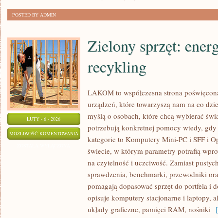
STREAMING
POSTED BY ADMIN
Zielony sprzęt: ener
recykling
LAKOM to współczesna strona poświęcon
urządzeń, które towarzyszą nam na co dzie
myślą o osobach, które chcą wybierać świa
LUTY - 6 - 2026
potrzebują konkretnej pomocy wtedy, gdy
ZIELONY
MOŻLIWOŚĆ KOMENTOWANIA
kategorie to Komputery Mini-PC i SFF i Op
SPRZĘT:
ZOSTAŁA WYŁĄCZONA
świecie, w którym parametry potrafią wp
ENERGOOSZCZĘDNOŚĆ
na czytelność i uczciwość. Zamiast pustyc
I
sprawdzenia, benchmarki, przewodniki ora
RECYKLING
pomagają dopasować sprzęt do portfela i
opisuje komputery stacjonarne i laptopy, a
układy graficzne, pamięci RAM, nośniki
[ 