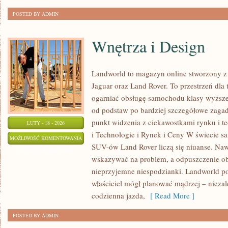
POSTED BY ADMIN
Wnętrza i Design
Landworld to magazyn online stworzony 
Jaguar oraz Land Rover. To przestrzeń dla 
ogarniać obsługę samochodu klasy wyższej
od podstaw po bardziej szczegółowe zagad
punkt widzenia z ciekawostkami rynku i t
LUTY - 18 - 2026
i Technologie i Rynek i Ceny W świecie s
WNĘTRZA
MOŻLIWOŚĆ KOMENTOWANIA
SUV-ów Land Rover liczą się niuanse. Naw
I
ZOSTAŁA WYŁĄCZONA
wskazywać na problem, a odpuszczenie ob
DESIGN
nieprzyjemne niespodzianki. Landworld po
właściciel mógł planować mądrzej – niezale
codzienna jazda,
[ Read More ]
POSTED BY ADMIN