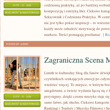
codzienną praktykę, aż po bardziej rozbu
LUTY - 22 - 2026
kompozycją i estetyką liter. Ciekawe kateg
SZKICOWNIK
MOŻLIWOŚĆ KOMENTOWANIA
Szkicownik i Codzienna Praktyka. W centru
I
ZOSTAŁA WYŁĄCZONA
nie jest tylko pokaz inspiracji – to warszt
CODZIENNA
każdy może odnaleźć motywację do powrot
PRAKTYKA
markera. Treści pomagają przełamać
[ Rea
POSTED BY ADMIN
Zagraniczna Scena 
Limith to kulturalny blog dla fanów dźwię
czytelnikach szukających emocji po całym d
wiedzieć więcej. To miejsce, w którym brz
anegdotami, a świeże wydania łączą się z 
przystępny, dzięki czemu muzyka staje się t
LUTY - 21 - 2026
samo łatwo, jak słucha. Ciekawe kategorie
ZAGRANICZNA
MOŻLIWOŚĆ KOMENTOWANIA
Rankingi i Toplisty i Muzyka Filmowa i Se
SCENA