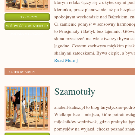
którym relaks łączy się z użytecznymi p
kierunku, przez planowanie, aż po bezpiec
spokojnym weekendzie nad Bałtykiem, znaj
LUTY - 9 - 2026
Ci zamienić pomysł w sensowny harmonogr
TRANSATLANTYCKIE
MOŻLIWOŚĆ KOMENTOWANIA
to Pensjonaty i Bałtyk bez tajemnic. Główn
REJSY
ZOSTAŁA WYŁĄCZONA
słona przestrzeń ma wiele twarzy: bywa sur
I
łagodne. Czasem zachwyca miękkim piask
PROMY
skalnymi zatoczkami. Bywa ciepłe, a bywa
Read More ]
POSTED BY ADMIN
Szamotuły
anabell-kalisz.pl to blog turystyczno-pod
Wielkopolsce – miejscu, które potrafi wcią
miłośników wędrówek, gdzie praktyka łączy 
pomysłów na wyjazd, chcesz poznać znane 