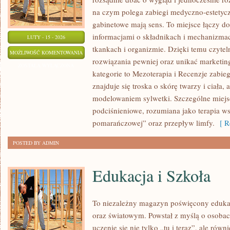
na czym polega zabiegi medyczno-estetyczn
gabinetowe mają sens. To miejsce łączy d
informacjami o składnikach i mechanizma
LUTY - 15 - 2026
tkankach i organizmie. Dzięki temu czyte
ANTI-
MOŻLIWOŚĆ KOMENTOWANIA
rozwiązania pewniej oraz unikać marketi
AGING
ZOSTAŁA WYŁĄCZONA
kategorie to Mezoterapia i Recenzje zabi
znajduje się troska o skórę twarzy i ciała,
modelowaniem sylwetki. Szczególne miejs
podciśnieniowe, rozumiana jako terapia ws
pomarańczowej” oraz przepływ limfy.
[ Re
POSTED BY ADMIN
Edukacja i Szkoła
To niezależny magazyn poświęcony edukac
oraz światowym. Powstał z myślą o osobach
uczenie się nie tylko „tu i teraz”, ale równ