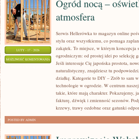
Ogród nocą – oświetl
atmosfera
Serwis Hellerówka to magazyn online po
stylu oraz wszystkiemu, co pomaga zapla
zakątek. To miejsce, w którym koncepcja 
LUTY - 17 - 2026
ogrodniczym: od prostej idei po selekcję 
OGRÓD
MOŻLIWOŚĆ KOMENTOWANIA
Jeśli interesuje Cię japońska prostota, n
NOCĄ
ZOSTAŁA WYŁĄCZONA
naturalistyczny, znajdziesz tu podpowiedzi
–
działkę. Kategorie to DIY – Zrób to sam 
OŚWIETLENIE
technologie w ogrodzie. W centrum naszej
I
takie, które mają charakter. Pokazujemy, 
ATMOSFERA
fakturę, dźwięk i zmienność sezonów. P
krzewy, trawy ozdobne oraz gatunki odpor
POSTED BY ADMIN