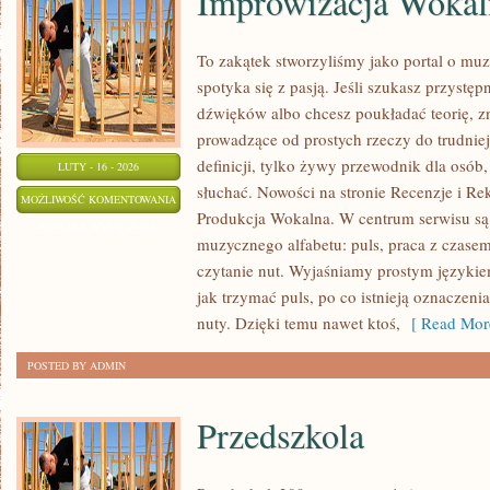
Improwizacja Wokal
To zakątek stworzyliśmy jako portal o mu
spotyka się z pasją. Jeśli szukasz przyst
dźwięków albo chcesz poukładać teorię, zn
prowadzące od prostych rzeczy do trudniejs
definicji, tylko żywy przewodnik dla osób,
LUTY - 16 - 2026
słuchać. Nowości na stronie Recenzje i R
IMPROWIZACJA
MOŻLIWOŚĆ KOMENTOWANIA
Produkcja Wokalna. W centrum serwisu są
WOKALNA
ZOSTAŁA WYŁĄCZONA
muzycznego alfabetu: puls, praca z czasem
I
czytanie nut. Wyjaśniamy prostym języki
MUZYCZNA
jak trzymać puls, po co istnieją oznaczenia
nuty. Dzięki temu nawet ktoś,
[ Read Mor
POSTED BY ADMIN
Przedszkola