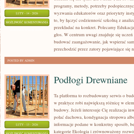
programy, metody, potrzeby podopiecznych
wyzwania edukatorów oraz priorytety insty
LUTY - 14 - 2026
to, by łączyć codzienność szkolną z analiz
EDUKACJA
MOŻLIWOŚĆ KOMENTOWANIA
przekładać na konkret. Polecamy Edukacja 
I
ZOSTAŁA WYŁĄCZONA
głos. W centrum uwagi znajduje się uczeń 
SZKOŁA
budować zaangażowanie, jak wspierać samo
przechodzić przez zatory pojawiające się 
POSTED BY ADMIN
Podłogi Drewniane
Ta platforma to rozbudowany serwis o bu
w praktyce robi największą różnicę w ele
budowy. Jeżeli interesuje Cię realizacja inw
połać dachowa, kondygnacja stropowa albo d
informacje podane w konkretny sposób, b
LUTY - 13 - 2026
kategorie Ekologia i zrównoważony rozwój
PODŁOGI
MOŻLIWOŚĆ KOMENTOWANIA