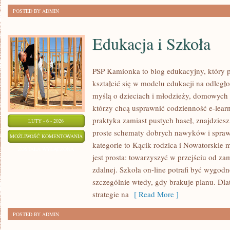
POSTED BY ADMIN
Edukacja i Szkoła
PSP Kamionka to blog edukacyjny, który p
kształcić się w modelu edukacji na odległ
myślą o dzieciach i młodzieży, domowych
którzy chcą usprawnić codzienność e-learni
praktyka zamiast pustych haseł, znajdziesz
LUTY - 6 - 2026
proste schematy dobrych nawyków i spra
EDUKACJA
MOŻLIWOŚĆ KOMENTOWANIA
kategorie to Kącik rodzica i Nowatorskie 
I
ZOSTAŁA WYŁĄCZONA
jest prosta: towarzyszyć w przejściu od za
SZKOŁA
zdalnej. Szkoła on-line potrafi być wygod
szczególnie wtedy, gdy brakuje planu. Dla
strategie na
[ Read More ]
POSTED BY ADMIN