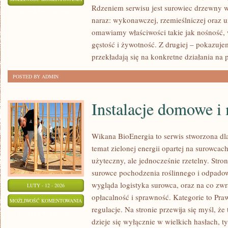
Rdzeniem serwisu jest surowiec drzewny w
DREWNIANE
ZOSTAŁA WYŁĄCZONA
naraz: wykonawczej, rzemieślniczej oraz u
omawiamy właściwości takie jak nośność, w
gęstość i żywotność. Z drugiej – pokazujemy
przekładają się na konkretne działania na
POSTED BY ADMIN
Instalacje domowe i
Wikana BioEnergia to serwis stworzona dl
temat zielonej energii opartej na surowca
użyteczny, ale jednocześnie rzetelny. Stro
surowce pochodzenia roślinnego i odpadow
wygląda logistyka surowca, oraz na co z
LUTY - 12 - 2026
opłacalność i sprawność. Kategorie to Praw
INSTALACJE
MOŻLIWOŚĆ KOMENTOWANIA
regulacje. Na stronie przewija się myśl, że
DOMOWE
ZOSTAŁA WYŁĄCZONA
dzieje się wyłącznie w wielkich hasłach, 
I