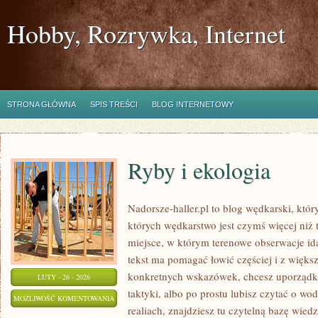
Hobby, Rozrywka, Internet
STRONA GŁÓWNA
SPIS TREŚCI
BLOG INTERNETOWY
Ryby i ekologia
Nadorsze-haller.pl to blog wędkarski, któr
których wędkarstwo jest czymś więcej ni
miejsce, w którym terenowe obserwacje id
tekst ma pomagać łowić częściej i z większ
konkretnych wskazówek, chcesz uporządk
LUTY - 26 - 2026
taktyki, albo po prostu lubisz czytać o wo
RYBY
MOŻLIWOŚĆ KOMENTOWANIA
realiach, znajdziesz tu czytelną bazę wiedz
I
ZOSTAŁA WYŁĄCZONA