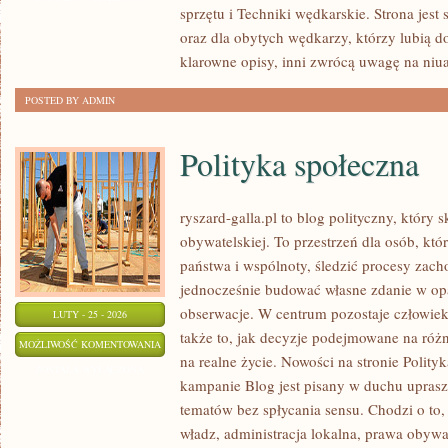
sprzętu i Techniki wędkarskie. Strona jest
EKOLOGIA
oraz dla obytych wędkarzy, którzy lubią d
klarowne opisy, inni zwrócą uwagę na niua
POSTED BY ADMIN
Polityka społeczna
ryszard-galla.pl to blog polityczny, który 
obywatelskiej. To przestrzeń dla osób, k
państwa i wspólnoty, śledzić procesy zach
jednocześnie budować własne zdanie w op
obserwacje. W centrum pozostaje człowiek
LUTY - 25 - 2026
także to, jak decyzje podejmowane na różn
POLITYKA
MOŻLIWOŚĆ KOMENTOWANIA
na realne życie. Nowości na stronie Polit
SPOŁECZNA
ZOSTAŁA WYŁĄCZONA
kampanie Blog jest pisany w duchu upras
tematów bez spłycania sensu. Chodzi o to, 
władz, administracja lokalna, prawa obywa