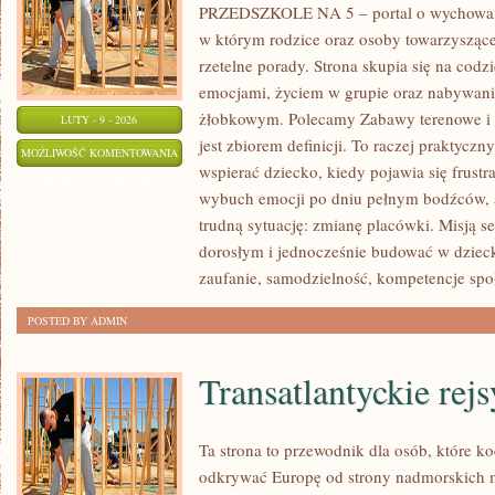
PRZEDSZKOLE NA 5 – portal o wychowa
w którym rodzice oraz osoby towarzyszące
rzetelne porady. Strona skupia się na codz
emocjami, życiem w grupie oraz nabywan
żłobkowym. Polecamy Zabawy terenowe i Li
LUTY - 9 - 2026
jest zbiorem definicji. To raczej praktycz
ROZWÓJ
MOŻLIWOŚĆ KOMENTOWANIA
wspierać dziecko, kiedy pojawia się frust
EMOCJONALNO-
ZOSTAŁA WYŁĄCZONA
wybuch emocji po dniu pełnym bodźców, 
SPOŁECZNY
trudną sytuację: zmianę placówki. Misją se
dorosłym i jednocześnie budować w dzieck
zaufanie, samodzielność, kompetencje spo
POSTED BY ADMIN
Transatlantyckie rej
Ta strona to przewodnik dla osób, które k
odkrywać Europę od strony nadmorskich m