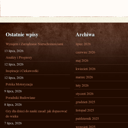
Ostatnie wpisy
Archiwa
Wynajem i Zarządzanie Nieruchomościami
lipiec 2026
13 lipca, 2026
czerwiec 2026
Analizy i Prognozy
maj 2026
12 lipca, 2026
kwiecień 2026
Inspiracje i Ciekawostki
marzec 2026
12 lipca, 2026
Polska Motoryzacja
luty 2026
9 lipca, 2026
styczeń 2026
Poradniki Budowlane
grudzień 2025
8 lipca, 2026
listopad 2025
Gry dla dzieci do nauki zasad: jak dopasować
do wieku
październik 2025
7 lipca, 2026
wrzesień 2025