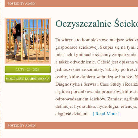
POSTED BY ADMIN
Oczyszczalnie Ście
Ta witryna to kompleksowe miejsce wiedzy
gospodarce ściekowej. Skupia się na tym, 
miastach i gminach: systemy zaopatrzenia
a także odwodnienie. Całość jest opisana 
jednocześnie zrozumiały, tak aby po treści
LUTY - 26 - 2026
osoby, które dopiero wchodzą w branżę. No
OCZYSZCZALNIE
MOŻLIWOŚĆ KOMENTOWANIA
Diagnostyka i Serwis i Case Study i Realiz
ŚCIEKÓW
ZOSTAŁA WYŁĄCZONA
się idea porządkowania procesów, które st
odprowadzaniem ścieków. Zamiast ogólnik
definicje: hydraulika, hydrologia, retencj
ciągłość działania
[ Read More ]
POSTED BY ADMIN