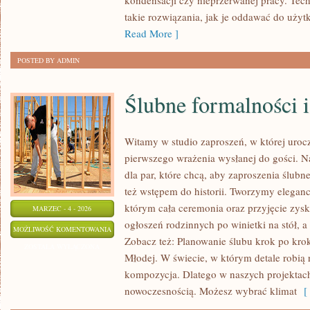
kondensacji czy nieprzerwanej pracy. Tech
takie rozwiązania, jak je oddawać do użyt
Read More ]
POSTED BY ADMIN
Ślubne formalności 
Witamy w studio zaproszeń, w której urocz
pierwszego wrażenia wysłanej do gości. Nas
dla par, które chcą, aby zaproszenia ślubne
też wstępem do historii. Tworzymy eleganck
którym cała ceremonia oraz przyjęcie zysk
MARZEC - 4 - 2026
ogłoszeń rodzinnych po winietki na stół, a
ŚLUBNE
MOŻLIWOŚĆ KOMENTOWANIA
Zobacz też: Planowanie ślubu krok po krok
FORMALNOŚCI
ZOSTAŁA WYŁĄCZONA
Młodej. W świecie, w którym detale robią ró
I
kompozycja. Dlatego w naszych projekta
DOKUMENTY
nowoczesnością. Możesz wybrać klimat
[ 