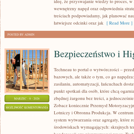
ideę, że przyswajanie wiedzy to proces, w 
wewnętrzny napęd oraz odpowiednia strate
treściach podpowiadamy, jak planować nauk
łatwiejsze odcinki oraz jak
[ Read More ]
POSTED BY ADMIN
Bezpieczeństwo i Hi
Techneau to portal o wytwórczości – prze
bazowych, ale także o tym, co go napędza: 
zasilaniu, automatyzacji, łańcuchach dosta
punkt spotkań dla osób, które chcą ogarn
zbędnej żargonu bez treści, a jednocześnie
MARZEC - 8 - 2026
Zobacz koniecznie Przemysł Motoryzacyjny
BEZPIECZEŃSTWO
MOŻLIWOŚĆ KOMENTOWANIA
Lotniczy i Obronna Produkcja. W centrum 
I
ZOSTAŁA WYŁĄCZONA
system wytwarzania oraz agregaty, które r
HIGIENA
środowiskach wymagających: skrajnych temp
PRACY