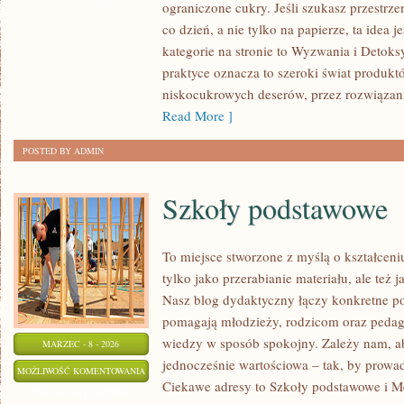
ograniczone cukry. Jeśli szukasz przestrzen
KETO
co dzień, a nie tylko na papierze, ta idea 
I
kategorie na stronie to Wyzwania i Detok
JAK
praktyce oznacza to szeroki świat produkt
SOBIE
niskocukrowych deserów, przez rozwiązania
Z
Read More ]
NIMI
POSTED BY ADMIN
RADZIĆ
Szkoły podstawowe
To miejsce stworzone z myślą o kształceni
tylko jako przerabianie materiału, ale te
Nasz blog dydaktyczny łączy konkretne po
pomagają młodzieży, rodzicom oraz pedag
wiedzy w sposób spokojny. Zależy nam, ab
MARZEC - 8 - 2026
jednocześnie wartościowa – tak, by prowad
SZKOŁY
MOŻLIWOŚĆ KOMENTOWANIA
Ciekawe adresy to Szkoły podstawowe i Me
PODSTAWOWE
ZOSTAŁA WYŁĄCZONA