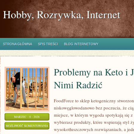
Hobby, Rozrywka, Internet
STRONA GŁÓWNA
SPIS TREŚCI
BLOG INTERNETOWY
Problemy na Keto i J
Nimi Radzić
FoodForce to sklep ketogeniczny stworzony
niskowęglowodanowo bez poczucia, że ciąg
miejsce, w którym wygoda spotykają się 
MARZEC - 8 - 2026
wybierasz produkty, które wspierają styl ż
PROBLEMY
MOŻLIWOŚĆ KOMENTOWANIA
wysokotłuszczowych rozwiązaniach, a jed
NA
ZOSTAŁA WYŁĄCZONA