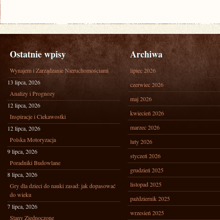
Ostatnie wpisy
Archiwa
Wynajem i Zarządzanie Nieruchomościami
lipiec 2026
13 lipca, 2026
czerwiec 2026
Analizy i Prognozy
maj 2026
12 lipca, 2026
kwiecień 2026
Inspiracje i Ciekawostki
marzec 2026
12 lipca, 2026
Polska Motoryzacja
luty 2026
9 lipca, 2026
styczeń 2026
Poradniki Budowlane
grudzień 2025
8 lipca, 2026
listopad 2025
Gry dla dzieci do nauki zasad: jak dopasować
do wieku
październik 2025
7 lipca, 2026
wrzesień 2025
Stany Zjednoczone