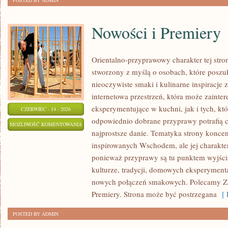
POSTED BY ADMIN
Nowości i Premiery
Orientalno-przyprawowy charakter tej stron
stworzony z myślą o osobach, które poszu
nieoczywiste smaki i kulinarne inspiracje 
internetowa przestrzeń, która może zaint
eksperymentujące w kuchni, jak i tych, kt
CZERWIEC - 14 - 2026
odpowiednio dobrane przyprawy potrafią 
NOWOŚCI
MOŻLIWOŚĆ KOMENTOWANIA
najprostsze danie. Tematyka strony konce
I
ZOSTAŁA WYŁĄCZONA
inspirowanych Wschodem, ale jej charakter 
PREMIERY
ponieważ przyprawy są tu punktem wyjści
kulturze, tradycji, domowych eksperymen
nowych połączeń smakowych. Polecamy Zap
Premiery. Strona może być postrzegana
[ 
POSTED BY ADMIN