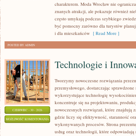
charakterem. Moda Wrocław nie ogranicza 
znanych atrakcji, ale pokazuje również ni
często umykają podczas szybkiego zwiedz
być pomocny zarówno dla turystów planu
i dla mieszkańców
[ Read More ]
POSTED BY ADMIN
Technologie i Innow
Tworzymy nowoczesne rozwiązania przezn
przemysłowego, dostarczając sprawdzone 
wykorzystujące technologię wysokociśnien
koncentruje się na projektowaniu, produkc
nowoczesnych rozwiązań, które znajdują z
CZERWIEC - 30 - 2026
gdzie liczy się efektywność, staranność o
TECHNOLOGIE
MOŻLIWOŚĆ KOMENTOWANIA
wykonywanych procesów. Strona prezentuj
I
ZOSTAŁA WYŁĄCZONA
usług oraz technologii, które odpowiadają
INNOWACJE