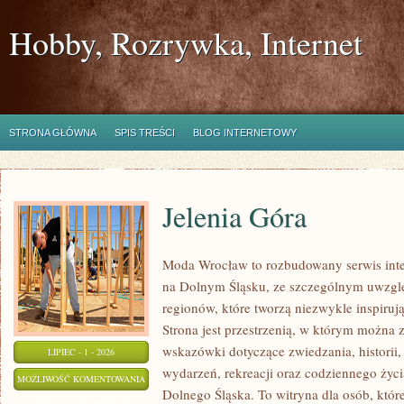
Hobby, Rozrywka, Internet
STRONA GŁÓWNA
SPIS TREŚCI
BLOG INTERNETOWY
Jelenia Góra
Moda Wrocław to rozbudowany serwis in
na Dolnym Śląsku, ze szczególnym uwzgl
regionów, które tworzą niezwykle inspirują
Strona jest przestrzenią, w którym można
wskazówki dotyczące zwiedzania, historii, 
LIPIEC - 1 - 2026
wydarzeń, rekreacji oraz codziennego życi
JELENIA
MOŻLIWOŚĆ KOMENTOWANIA
Dolnego Śląska. To witryna dla osób, które
GÓRA
ZOSTAŁA WYŁĄCZONA