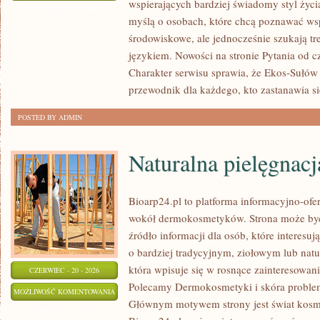
wspierających bardziej świadomy styl życi
I
ZOSTAŁA WYŁĄCZONA
myślą o osobach, które chcą poznawać w
OCHRONA
środowiskowe, ale jednocześnie szukają tr
ŚRODOWISKA
językiem. Nowości na stronie Pytania od c
Charakter serwisu sprawia, że Ekos-Sułów
przewodnik dla każdego, kto zastanawia si
POSTED BY ADMIN
Naturalna pielęgnacj
Bioarp24.pl to platforma informacyjno-ofer
wokół dermokosmetyków. Strona może być
źródło informacji dla osób, które interes
o bardziej tradycyjnym, ziołowym lub natu
która wpisuje się w rosnące zainteresowani
CZERWIEC - 20 - 2026
Polecamy Dermokosmetyki i skóra problem
NATURALNA
MOŻLIWOŚĆ KOMENTOWANIA
Głównym motywem strony jest świat kosm
PIELĘGNACJA
ZOSTAŁA WYŁĄCZONA