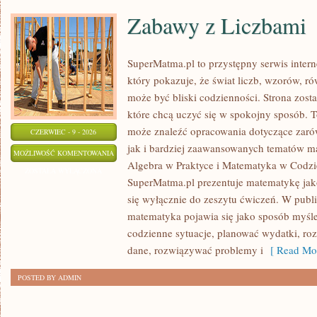
Zabawy z Liczbami
SuperMatma.pl to przystępny serwis inte
który pokazuje, że świat liczb, wzorów, r
może być bliski codzienności. Strona zost
które chcą uczyć się w spokojny sposób. T
może znaleźć opracowania dotyczące zar
CZERWIEC - 9 - 2026
jak i bardziej zaawansowanych tematów m
ZABAWY
MOŻLIWOŚĆ KOMENTOWANIA
Algebra w Praktyce i Matematyka w Codzi
Z
ZOSTAŁA WYŁĄCZONA
SuperMatma.pl prezentuje matematykę jako
LICZBAMI
się wyłącznie do zeszytu ćwiczeń. W publ
matematyka pojawia się jako sposób myśl
codzienne sytuacje, planować wydatki, ro
dane, rozwiązywać problemy i
[ Read Mor
POSTED BY ADMIN