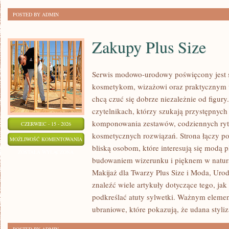
POSTED BY ADMIN
Zakupy Plus Size
Serwis modowo-urodowy poświęcony jest st
kosmetykom, wizażowi oraz praktycznym 
chcą czuć się dobrze niezależnie od figury
czytelnikach, którzy szukają przystępnyc
komponowania zestawów, codziennych ryt
CZERWIEC - 15 - 2026
kosmetycznych rozwiązań. Strona łączy p
ZAKUPY
MOŻLIWOŚĆ KOMENTOWANIA
bliską osobom, które interesują się modą 
PLUS
ZOSTAŁA WYŁĄCZONA
budowaniem wizerunku i pięknem w natu
SIZE
Makijaż dla Twarzy Plus Size i Moda, Urod
znaleźć wiele artykuły dotyczące tego, jak
podkreślać atuty sylwetki. Ważnym elemen
ubraniowe, które pokazują, że udana styliz