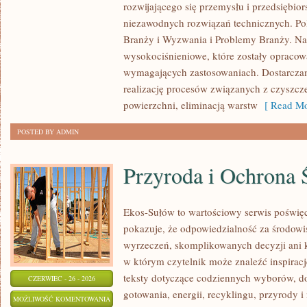
rozwijającego się przemysłu i przedsiębio
niezawodnych rozwiązań technicznych. P
Branży i Wyzwania i Problemy Branży. Na
wysokociśnieniowe, które zostały opracow
wymagających zastosowaniach. Dostarczam
realizację procesów związanych z czyszc
powierzchni, eliminacją warstw
[ Read Mo
POSTED BY ADMIN
Przyroda i Ochrona 
Ekos-Sułów to wartościowy serwis poświęco
pokazuje, że odpowiedzialność za środowi
wyrzeczeń, skomplikowanych decyzji ani 
w którym czytelnik może znaleźć inspiracj
teksty dotyczące codziennych wyborów, d
CZERWIEC - 26 - 2026
gotowania, energii, recyklingu, przyrody
PRZYRODA
MOŻLIWOŚĆ KOMENTOWANIA