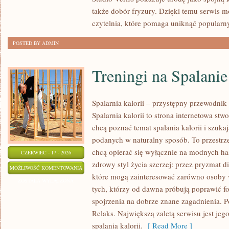
także dobór fryzury. Dzięki temu serwis 
czytelnia, które pomaga uniknąć popularn
POSTED BY ADMIN
Treningi na Spalanie
Spalarnia kalorii – przystępny przewodnik
Spalarnia kalorii to strona internetowa st
chcą poznać temat spalania kalorii i szuka
podanych w naturalny sposób. To przestrze
chcą opierać się wyłącznie na modnych has
CZERWIEC - 17 - 2026
zdrowy styl życia szerzej: przez pryzmat di
TRENINGI
MOŻLIWOŚĆ KOMENTOWANIA
które mogą zainteresować zarówno osoby w
NA
ZOSTAŁA WYŁĄCZONA
tych, którzy od dawna próbują poprawić f
SPALANIE
spojrzenia na dobrze znane zagadnienia. 
KALORII
Relaks. Największą zaletą serwisu jest je
spalania kalorii.
[ Read More ]