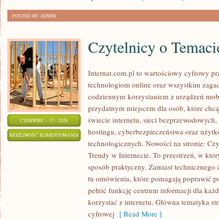
POSTED BY ADMIN
Czytelnicy o Temaci
Internat.com.pl to wartościowy cyfrowy 
technologiom online oraz wszystkim zagadn
codziennym korzystaniem z urządzeń mobi
przydatnym miejscem dla osób, które chc
świecie internetu, sieci bezprzewodowych
CZERWIEC - 17 - 2026
hostingu, cyberbezpieczeństwa oraz użyt
CZYTELNICY
MOŻLIWOŚĆ KOMENTOWANIA
technologicznych. Nowości na stronie: Czy
O
ZOSTAŁA WYŁĄCZONA
Trendy w Internecie. To przestrzeń, w któ
TEMACIE
sposób praktyczny. Zamiast technicznego 
tu omówienia, które pomagają poprawić po
pełnić funkcję centrum informacji dla każ
korzystać z internetu. Główna tematyka st
cyfrowej
[ Read More ]