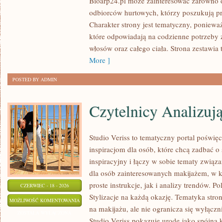
Bioarp24.pl może zainteresować zarówno o
TWARZY
odbiorców hurtowych, którzy poszukują p
Charakter strony jest tematyczny, poniewa
które odpowiadają na codzienne potrzeby z
włosów oraz całego ciała. Strona zestawia
More ]
POSTED BY ADMIN
Czytelnicy Analizuj
Studio Veriss to tematyczny portal poświ
inspiracjom dla osób, które chcą zadbać o 
inspiracyjny i łączy w sobie tematy związa
dla osób zainteresowanych makijażem, w
proste instrukcje, jak i analizy trendów. P
CZERWIEC - 18 - 2026
Stylizacje na każdą okazję. Tematyka stro
CZYTELNICY
MOŻLIWOŚĆ KOMENTOWANIA
na makijażu, ale nie ogranicza się wyłącz
ANALIZUJĄ
ZOSTAŁA WYŁĄCZONA
Studio Veriss pokazuje urodę jako spójną