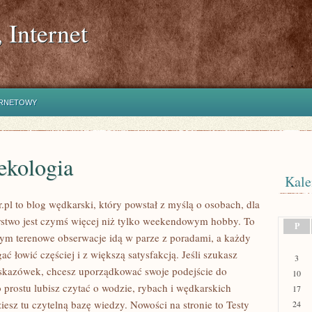
 Internet
ERNETOWY
ekologia
Kale
.pl to blog wędkarski, który powstał z myślą o osobach, dla
stwo jest czymś więcej niż tylko weekendowym hobby. To
P
rym terenowe obserwacje idą w parze z poradami, a każdy
ć łowić częściej i z większą satysfakcją. Jeśli szukasz
3
skazówek, chcesz uporządkować swoje podejście do
10
o prostu lubisz czytać o wodzie, rybach i wędkarskich
17
ziesz tu czytelną bazę wiedzy. Nowości na stronie to Testy
24