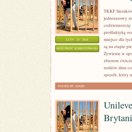
TKKF Sieraków t
jednorazowy zr
codziennością:
profilaktykę o
miejsce dla tyc
LUTY - 24 - 2026
są na etapie p
KONTUZJE
MOŻLIWOŚĆ KOMENTOWANIA
Żywienie w spor
I
ZOSTAŁA WYŁĄCZONA
zbiorem ćwicze
PROFILAKTYKA
realiów dnia 
sposób, który 
POSTED BY ADMIN
Unilev
Brytan