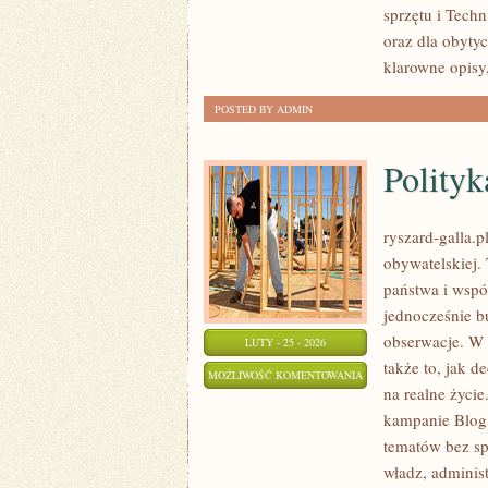
sprzętu i Techn
EKOLOGIA
oraz dla obyty
klarowne opisy
POSTED BY ADMIN
Polityk
ryszard-galla.p
obywatelskiej.
państwa i wspól
jednocześnie b
obserwacje. W 
LUTY - 25 - 2026
także to, jak 
POLITYKA
MOŻLIWOŚĆ KOMENTOWANIA
na realne życi
SPOŁECZNA
ZOSTAŁA WYŁĄCZONA
kampanie Blog 
tematów bez spł
władz, administ