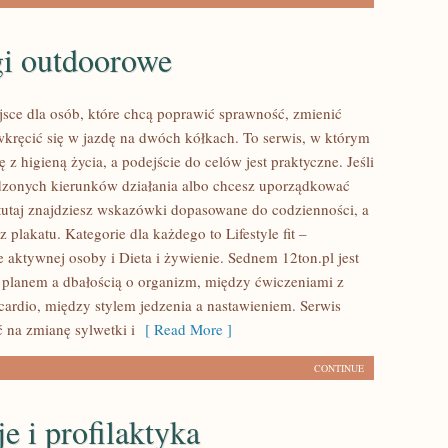
gi outdoorowe
ejsce dla osób, które chcą poprawić sprawność, zmienić
wkręcić się w jazdę na dwóch kółkach. To serwis, w którym
ię z higieną życia, a podejście do celów jest praktyczne. Jeśli
dzonych kierunków działania albo chcesz uporządkować
tutaj znajdziesz wskazówki dopasowane do codzienności, a
z plakatu. Kategorie dla każdego to Lifestyle fit –
e aktywnej osoby i Dieta i żywienie. Sednem 12ton.pl jest
 planem a dbałością o organizm, między ćwiczeniami z
cardio, między stylem jedzenia a nastawieniem. Serwis
 na zmianę sylwetki i
[ Read More ]
CONTINUE
e i profilaktyka