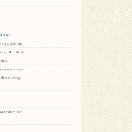
ama:
się więcej tutaj
się, jak to działa
więcej
 się wszystkiego
hen-chleba.pl
kr-anecdotes.com