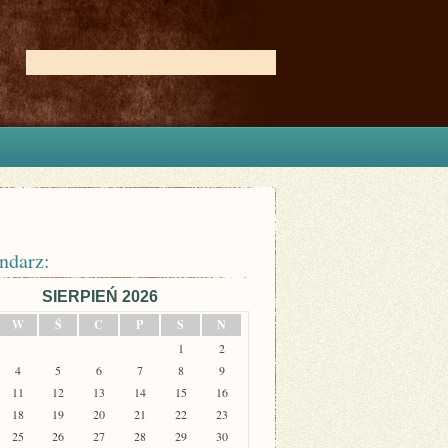
ndarz:
SIERPIEŃ 2026
W
Ś
C
P
S
N
1
2
4
5
6
7
8
9
11
12
13
14
15
16
18
19
20
21
22
23
25
26
27
28
29
30