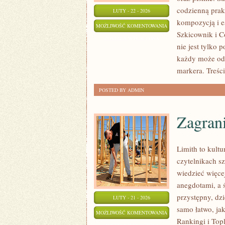
codzienną prak
LUTY - 22 - 2026
kompozycją i es
SZKICOWNIK
MOŻLIWOŚĆ KOMENTOWANIA
Szkicownik i C
I
ZOSTAŁA WYŁĄCZONA
nie jest tylko 
CODZIENNA
każdy może od
PRAKTYKA
markera. Treśc
POSTED BY ADMIN
Zagran
Limith to kult
czytelnikach sz
wiedzieć więce
anegdotami, a 
przystępny, dzi
LUTY - 21 - 2026
samo łatwo, ja
ZAGRANICZNA
MOŻLIWOŚĆ KOMENTOWANIA
Rankingi i Top
SCENA