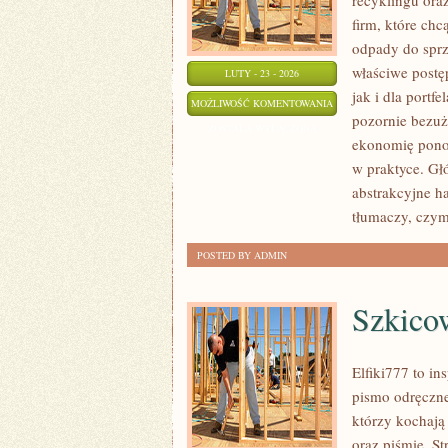
recyklingu oraz
firm, które chc
odpady do sprz
właściwe postę
LUTY - 23 - 2026
jak i dla portf
SUROWCE
MOŻLIWOŚĆ KOMENTOWANIA
pozornie bezuż
WTÓRNE
ZOSTAŁA WYŁĄCZONA
ekonomię ponow
w praktyce. Głó
abstrakcyjne h
tłumaczy, czym
POSTED BY ADMIN
Szkico
Elfiki777 to in
pismo odręczne
którzy kochają
oraz piśmie. S