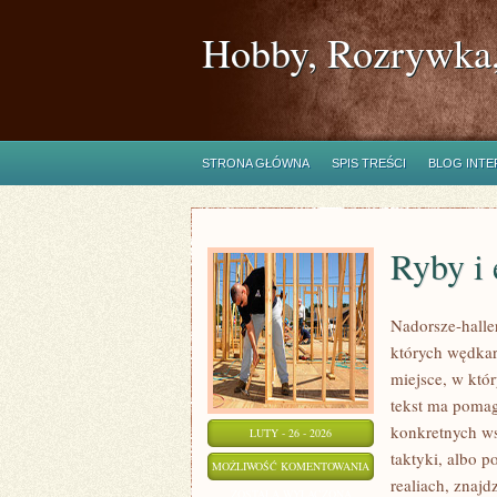
Hobby, Rozrywka,
STRONA GŁÓWNA
SPIS TREŚCI
BLOG INT
Ryby i 
Nadorsze-haller
których wędkar
miejsce, w któ
tekst ma pomaga
konkretnych w
LUTY - 26 - 2026
taktyki, albo p
RYBY
MOŻLIWOŚĆ KOMENTOWANIA
realiach, znajd
I
ZOSTAŁA WYŁĄCZONA