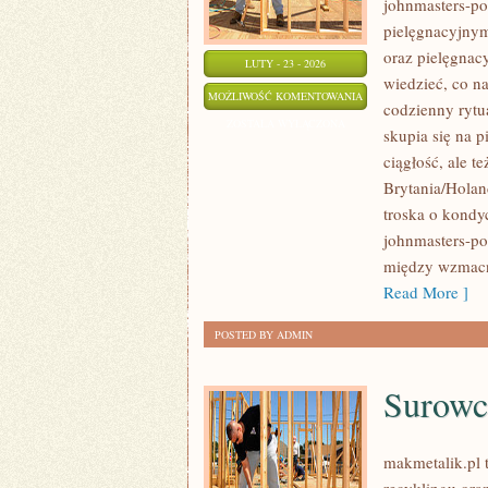
johnmasters-pol
pielęgnacyjny
oraz pielęgnacy
LUTY - 23 - 2026
wiedzieć, co na
UNILEVER
MOŻLIWOŚĆ KOMENTOWANIA
codzienny rytu
(WIELKA
ZOSTAŁA WYŁĄCZONA
skupia się na p
BRYTANIA/HOLANDIA)
ciągłość, ale 
Brytania/Holan
troska o kondyc
johnmasters-po
między wzmacn
Read More ]
POSTED BY ADMIN
Surowc
makmetalik.pl