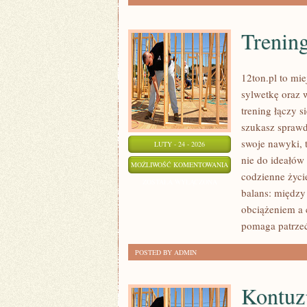
Trenin
12ton.pl to mi
sylwetkę oraz 
trening łączy s
szukasz spraw
swoje nawyki, 
LUTY - 24 - 2026
nie do ideałów 
TRENINGI
MOŻLIWOŚĆ KOMENTOWANIA
codzienne życi
OUTDOOROWE
ZOSTAŁA WYŁĄCZONA
balans: między
obciążeniem a 
pomaga patrzeć
POSTED BY ADMIN
Kontuzj