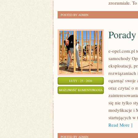
zrozumiałe. To
POSTED BY ADMIN
Porady 
e-opel.com.pl 
samochody Opel
eksploatacji, 
rozwiązaniach 
ogarnąć swoje 
LUTY - 25 - 2026
oraz czytać o 
PORADY
MOŻLIWOŚĆ KOMENTOWANIA
zainteresowani
DLA
ZOSTAŁA WYŁĄCZONA
się nie tylko s
WŁAŚCICIELI
modyfikacje i 
startujących w 
Read More ]
POSTED BY ADMIN