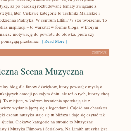
tykę, aż po bardziej rozbudowane tematy związane z
tetyką liter. Ciekawe kategorie to Techniki Malarskie i
odzienna Praktyka. W centrum Elfiki777 stoi tworzenie. To
pokaz inspiracji – to warsztat w formie bloga, w którym
naleźć motywację do powrotu do ołówka, pióra czy
i pomagają przełamać
[ Read More ]
CONTINUE
iczna Scena Muzyczna
uralny blog dla fanów dźwięków, który powstał z myślą o
ukających emocji po całym dniu, ale też o tych, którzy chcą
j. To miejsce, w którym brzmienia spotykają się z
świeże wydania łączą się z legendami. Całość ma charakter
ęki czemu muzyka staje się tu bliższa i daje się czytać tak
k słucha. Ciekawe kategorie na stronie to Muzyczne
listy i Muzyka Filmowa i Serialowa. Na Limith muzyka jest