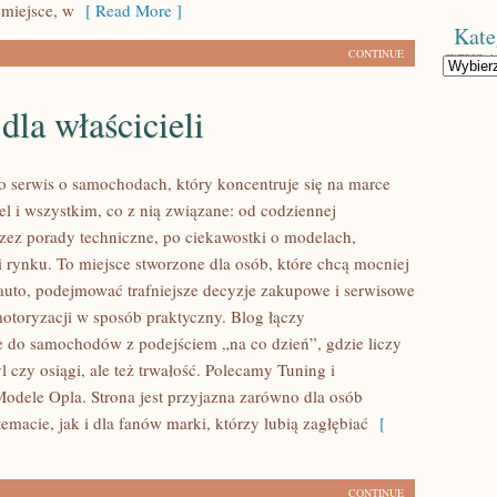
 miejsce, w
[ Read More ]
Kate
CONTINUE
Kategorie
dla właścicieli
to serwis o samochodach, który koncentruje się na marce
 i wszystkim, co z nią związane: od codziennej
przez porady techniczne, po ciekawostki o modelach,
i rynku. To miejsce stworzone dla osób, które chcą mocniej
auto, podejmować trafniejsze decyzje zakupowe i serwisowe
motoryzacji w sposób praktyczny. Blog łączy
e do samochodów z podejściem „na co dzień”, gdzie liczy
tyl czy osiągi, ale też trwałość. Polecamy Tuning i
Modele Opla. Strona jest przyjazna zarówno dla osób
temacie, jak i dla fanów marki, którzy lubią zagłębiać
[
CONTINUE