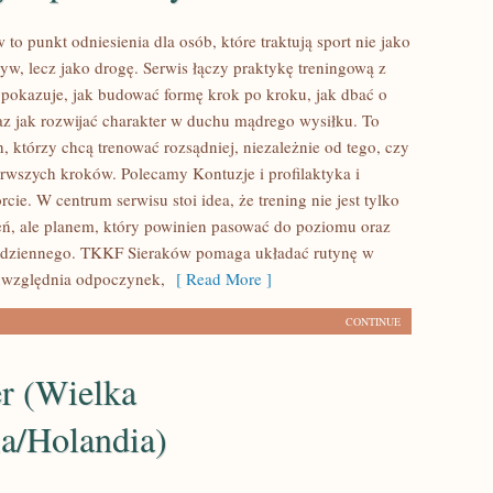
o punkt odniesienia dla osób, które traktują sport nie jako
yw, lecz jako drogę. Serwis łączy praktykę treningową z
 pokazuje, jak budować formę krok po kroku, jak dbać o
raz jak rozwijać charakter w duchu mądrego wysiłku. To
h, którzy chcą trenować rozsądniej, niezależnie od tego, czy
ierwszych kroków. Polecamy Kontuzje i profilaktyka i
cie. W centrum serwisu stoi idea, że trening nie jest tylko
ń, ale planem, który powinien pasować do poziomu oraz
codziennego. TKKF Sieraków pomaga układać rutynę w
uwzględnia odpoczynek,
[ Read More ]
CONTINUE
er (Wielka
ia/Holandia)