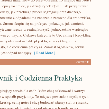
 zbiórki materiałów do przetworzenia. To miejsce dla osób i
ą lepiej rozumieć, jak działa rynek złomu, jak przygotować
edaży, jak przebiega proces segregacji oraz dlaczego
powanie z odpadami ma znaczenie zarówno dla środowiska,
ela. Strona skupia się na praktyce: pokazuje, jak zamienić
yteczne rzeczy w realną korzyść, jednocześnie wspierając
nego użycia. Ciekawe kategorie to Upcykling i Recykling
wną ideą makmetalik.pl jest to, że recykling to nie
asło, ale codzienna praktyka. Zamiast ogólników, serwis
 jest odpad nadający
[ Read More ]
CONTINUE
wnik i Codzienna Praktyka
spirujący serwis dla osób, które chcą szkicować i tworzyć
 w sposób przyjemny. To miejsce powstało z myślą o tych,
 kreskę, cenią notes i chcą budować własny styl w rysunku
trona prowadzi czytelnika od pierwszych prób, przez