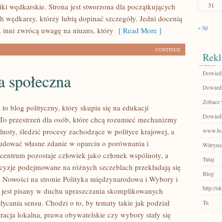
31
iki wędkarskie. Strona jest stworzona dla początkujących
ch wędkarzy, którzy lubią dopinać szczegóły. Jedni docenią
« lip
, inni zwrócą uwagę na niuans, który
[ Read More ]
CONTINUE
Rekl
Dowiedz 
a społeczna
Dowiedz 
Zobacz 
l to blog polityczny, który skupia się na edukacji
Dowiedz
 To przestrzeń dla osób, które chcą rozumieć mechanizmy
noty, śledzić procesy zachodzące w polityce krajowej, a
www.boc
udować własne zdanie w oparciu o porównania i
Witryna
centrum pozostaje człowiek jako członek wspólnoty, a
Tutaj
decyzje podejmowane na różnych szczeblach przekładają się
Blog
e. Nowości na stronie Polityka międzynarodowa i Wybory i
http://u
jest pisany w duchu upraszczania skomplikowanych
ycania sensu. Chodzi o to, by tematy takie jak podział
Tu
racja lokalna, prawa obywatelskie czy wybory stały się