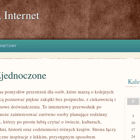
 Internet
ERNETOWY
Zjednoczone
Kale
łna pomysłów przestrzeń dla osób, które marzą o kolejnych
cą poznawać piękne zakątki bez pośpiechu, z ciekawością i
P
 nowe doświadczenia. To internetowy przewodnik po
 może zainteresować zarówno osoby planujące rodzinny
3
ch, którzy po prostu lubią czytać o świecie, kulturach,
10
hni, historii oraz codzienności różnych krajów. Strona łączy
17
yczne inspiracje z lekkim, przystępnym sposobem
24