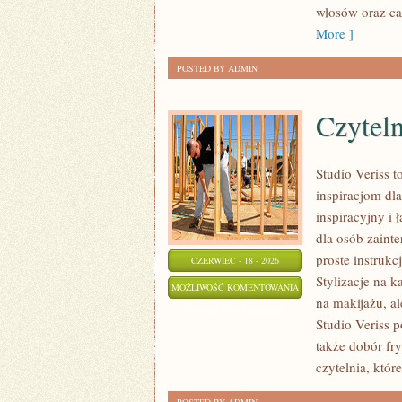
włosów oraz ca
More ]
POSTED BY ADMIN
Czyteln
Studio Veriss 
inspiracjom dla
inspiracyjny i 
dla osób zain
proste instrukc
CZERWIEC - 18 - 2026
Stylizacje na 
CZYTELNICY
MOŻLIWOŚĆ KOMENTOWANIA
na makijażu, a
ANALIZUJĄ
ZOSTAŁA WYŁĄCZONA
Studio Veriss 
także dobór fr
czytelnia, któ