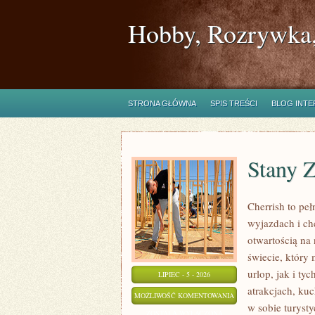
Hobby, Rozrywka,
STRONA GŁÓWNA
SPIS TREŚCI
BLOG INT
Stany 
Cherrish to pe
wyjazdach i ch
otwartością na
świecie, który
urlop, jak i ty
LIPIEC - 5 - 2026
atrakcjach, kuc
STANY
MOŻLIWOŚĆ KOMENTOWANIA
w sobie turyst
ZJEDNOCZONE
ZOSTAŁA WYŁĄCZONA