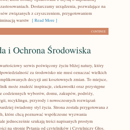
zastosowaniach. Dostarczamy urządzenia, pozwalające na
cesów związanych z czyszczeniem, przygotowaniem
liminacją warstw
[ Read More ]
CONTINUE
da i Ochrona Środowiska
wartościowy serwis poświęcony życiu bliżej natury, który
dpowiedzialność za środowisko nie musi oznaczać wielkich
mplikowanych decyzji ani kosztownych zmian. To miejsce,
lnik może znaleźć inspiracje, ciekawostki oraz przystępne
ące codziennych wyborów, domu, zakupów, podróży,
rgii, recyklingu, przyrody i nowoczesnych rozwiązań
bardziej świadomy styl życia. Strona została przygotowana z
ch, które chcą poznawać współczesne wyzwania
ale jednocześnie szukają treści napisanych prostym
ści na stronie Pytania od czytelników i Czytelniczy Głos.