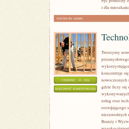
być pomocny z
i dla mieszkań
POSTED BY ADMIN
Technol
Tworzymy nowo
przemysłowego,
wykorzystujące
koncentruje si
nowoczesnych r
CZERWIEC - 30 - 2026
gdzie liczy si
TECHNOLOGIE
MOŻLIWOŚĆ KOMENTOWANIA
wykonywanych p
I
ZOSTAŁA WYŁĄCZONA
usług oraz tec
INNOWACJE
rozwijającego 
niezawodnych 
Branży i Wyzwa
wysokociśnieni