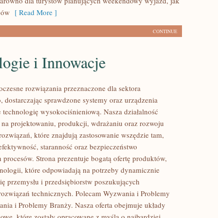
arówno dla turystów planujących weekendowy wyjazd, jak
ców
[ Read More ]
CONTINUE
ogie i Innowacje
czesne rozwiązania przeznaczone dla sektora
 dostarczając sprawdzone systemy oraz urządzenia
 technologię wysokociśnieniową. Nasza działalność
ę na projektowaniu, produkcji, wdrażaniu oraz rozwoju
ozwiązań, które znajdują zastosowanie wszędzie tam,
ę efektywność, staranność oraz bezpieczeństwo
rocesów. Strona prezentuje bogatą ofertę produktów,
hnologii, które odpowiadają na potrzeby dynamicznie
się przemysłu i przedsiębiorstw poszukujących
rozwiązań technicznych. Polecam Wyzwania i Problemy
nia i Problemy Branży. Nasza oferta obejmuje układy
owe, które zostały opracowane z myślą o najbardziej