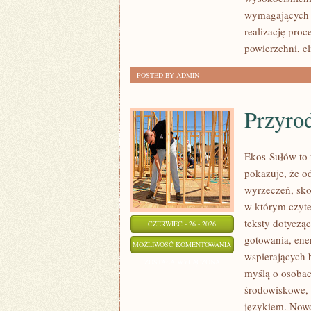
wymagających 
realizację pro
powierzchni, e
POSTED BY ADMIN
Przyro
Ekos-Sułów to 
pokazuje, że o
wyrzeczeń, sko
w którym czyte
teksty dotycz
CZERWIEC - 26 - 2026
gotowania, ene
PRZYRODA
MOŻLIWOŚĆ KOMENTOWANIA
wspierających 
I
ZOSTAŁA WYŁĄCZONA
myślą o osoba
OCHRONA
środowiskowe, 
ŚRODOWISKA
językiem. Nowo