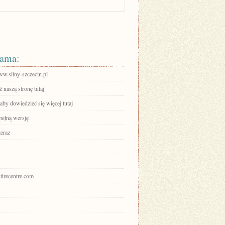
ama:
ww.silny-szczecin.pl
 naszą stronę tutaj
 aby dowiedzieć się więcej tutaj
pełną wersję
teraz
lstirecentre.com