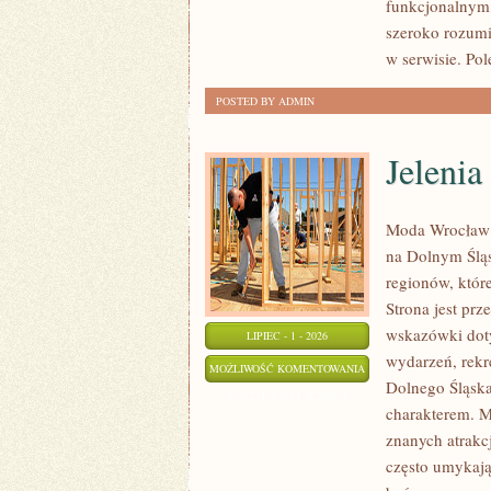
funkcjonalnym,
szeroko rozumi
w serwisie. Pol
POSTED BY ADMIN
Jelenia
Moda Wrocław 
na Dolnym Ślą
regionów, które
Strona jest pr
wskazówki dotyc
LIPIEC - 1 - 2026
wydarzeń, rekr
JELENIA
MOŻLIWOŚĆ KOMENTOWANIA
Dolnego Śląska.
GÓRA
ZOSTAŁA WYŁĄCZONA
charakterem. M
znanych atrakc
często umykają