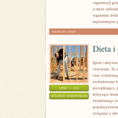
organizacji gru
a także oddział
regularnie do
najważniejsze p
POSTED BY ADMIN
Dieta i
Sport i aktywno
ćwiczenia. To 
oraz codzienną
rozbudowane b
początkujący, 
LIPIEC - 3 - 2026
dotyczące tren
DIETA
MOŻLIWOŚĆ KOMENTOWANIA
świadomego roz
I
ZOSTAŁA WYŁĄCZONA
popularyzowani
ODŻYWIANIE
związane z siło