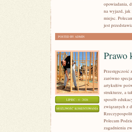
opowiadania, d
na wyjazd, jak 
miejsc. Poleca
jest przedstawi
POSTED BY ADMIN
Prawo 
Przestępczość 
zarówno specja
artykułów pośw
strukturze, a 
sposób edukacy
LIPIEC - 4 - 2026
związanych z d
PRAWO
MOŻLIWOŚĆ KOMENTOWANIA
Rzeczypospolit
KONTRA
ZOSTAŁA WYŁĄCZONA
Polecam Podzie
MAFIA
zagadnienia zw