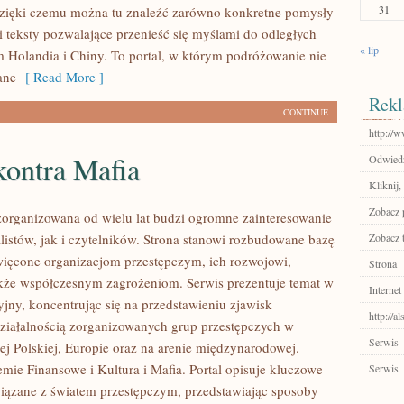
31
zięki czemu można tu znaleźć zarówno konkretne pomysły
i teksty pozwalające przenieść się myślami do odległych
« lip
m Holandia i Chiny. To portal, w którym podróżowanie nie
ane
[ Read More ]
Rekl
CONTINUE
http://w
kontra Mafia
Odwiedź
Kliknij,
Zobacz 
zorganizowana od wielu lat budzi ogromne zainteresowanie
listów, jak i czytelników. Strona stanowi rozbudowane bazę
Zobacz 
ięcone organizacjom przestępczym, ich rozwojowi,
Strona
także współczesnym zagrożeniom. Serwis prezentuje temat w
Internet
jny, koncentrując się na przedstawieniu zjawisk
http://a
ziałalnością zorganizowanych grup przestępczych w
Serwis
ej Polskiej, Europie oraz na arenie międzynarodowej.
mie Finansowe i Kultura i Mafia. Portal opisuje kluczowe
Serwis
iązane z światem przestępczym, przedstawiając sposoby