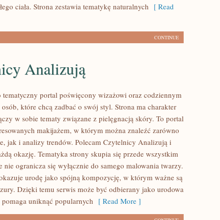
łego ciała. Strona zestawia tematykę naturalnych
[ Read
CONTINUE
icy Analizują
to tematyczny portal poświęcony wizażowi oraz codziennym
 osób, które chcą zadbać o swój styl. Strona ma charakter
łączy w sobie tematy związane z pielęgnacją skóry. To portal
teresowanych makijażem, w którym można znaleźć zarówno
je, jak i analizy trendów. Polecam Czytelnicy Analizują i
każdą okazję. Tematyka strony skupia się przede wszystkim
le nie ogranicza się wyłącznie do samego malowania twarzy.
pokazuje urodę jako spójną kompozycję, w którym ważne są
yzury. Dzięki temu serwis może być odbierany jako urodowa
re pomaga uniknąć popularnych
[ Read More ]