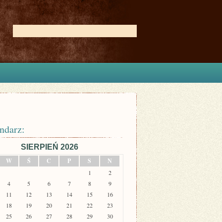
ndarz:
SIERPIEŃ 2026
W
Ś
C
P
S
N
1
2
4
5
6
7
8
9
11
12
13
14
15
16
18
19
20
21
22
23
25
26
27
28
29
30