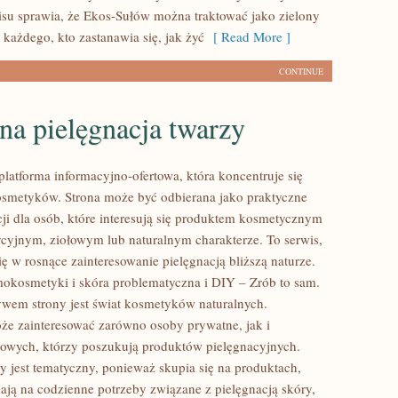
isu sprawia, że Ekos-Sułów można traktować jako zielony
każdego, kto zastanawia się, jak żyć
[ Read More ]
CONTINUE
na pielęgnacja twarzy
platforma informacyjno-ofertowa, która koncentruje się
smetyków. Strona może być odbierana jako praktyczne
cji dla osób, które interesują się produktem kosmetycznym
dycyjnym, ziołowym lub naturalnym charakterze. To serwis,
ię w rosnące zainteresowanie pielęgnacją bliższą naturze.
kosmetyki i skóra problematyczna i DIY – Zrób to sam.
em strony jest świat kosmetyków naturalnych.
że zainteresować zarówno osoby prywatne, jak i
owych, którzy poszukują produktów pielęgnacyjnych.
y jest tematyczny, ponieważ skupia się na produktach,
ają na codzienne potrzeby związane z pielęgnacją skóry,