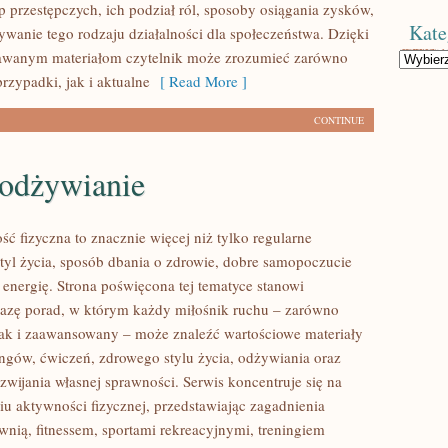
p przestępczych, ich podział ról, sposoby osiągania zysków,
Kate
ywanie tego rodzaju działalności dla społeczeństwa. Dzięki
dawanym materiałom czytelnik może zrozumieć zarówno
Kategorie
rzypadki, jak i aktualne
[ Read More ]
CONTINUE
 odżywianie
ść fizyczna to znacznie więcej niż tylko regularne
styl życia, sposób dbania o zdrowie, dobre samopoczucie
 energię. Strona poświęcona tej tematyce stanowi
azę porad, w którym każdy miłośnik ruchu – zarówno
jak i zaawansowany – może znaleźć wartościowe materiały
ingów, ćwiczeń, zdrowego stylu życia, odżywiania oraz
wijania własnej sprawności. Serwis koncentruje się na
u aktywności fizycznej, przedstawiając zagadnienia
wnią, fitnessem, sportami rekreacyjnymi, treningiem