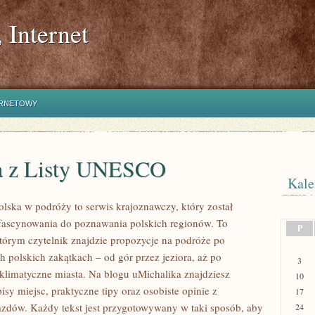
 Internet
ERNETOWY
a z Listy UNESCO
Kale
olska w podróży to serwis krajoznawczy, który został
fascynowania do poznawania polskich regionów. To
P
którym czytelnik znajdzie propozycje na podróże po
h polskich zakątkach – od gór przez jeziora, aż po
3
klimatyczne miasta. Na blogu uMichalika znajdziesz
10
sy miejsc, praktyczne tipy oraz osobiste opinie z
17
zdów. Każdy tekst jest przygotowywany w taki sposób, aby
24