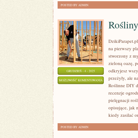
POSTED BY ADMIN
Roślin
DzikiParapet.p
na pierwszy pl
stworzony z my
zieloną oazę, 
odkryjesz wszy
GRUDZIEŃ - 4 - 2025
przeżyły, ale 
ROŚLINY
MOŻLIWOŚĆ KOMENTOWANIA
Roślinne DIY do
OZDOBNE
ZOSTAŁA WYŁĄCZONA
recenzje ogrod
pielęgnacji ro
opisujące, jak
kiedy zasilać o
POSTED BY ADMIN