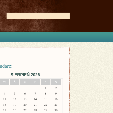
ndarz:
SIERPIEŃ 2026
W
Ś
C
P
S
N
1
2
4
5
6
7
8
9
11
12
13
14
15
16
18
19
20
21
22
23
25
26
27
28
29
30