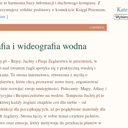
n to harmonia bazy informacji i duchowego kompasu. Z
Kate
otrzymujesz solidne podstawy o kontekście Księgi Przemian,
re ]
Kategorie
CONTINUE
fia i wideografia wodna
.pl – Rejsy, Jachty i Pasja Żeglarstwa to przestrzeń, w
 nad światem żagli spotyka się z praktyczną wiedzą i
ami. To strona internetowa, stworzona z myślą o
glarstwa, które chcą poznawać nowe trasy, organizować
eśnie rozwijać swoje umiejętności. Polecamy: Mapy, Atlasy i
ycyjna i Bezpieczeństwo na wodzie. Tempesta-Jachty.pl to
 której każdy żeglarz znajdzie coś dla siebie – od
trukcji dla początkujących, aż po pogłębione materiały dla
 żeglarzy. Strona łączy w sobie temat czarteru jachtów,
iowe oraz emocje, który motywuje do przekucia planów w