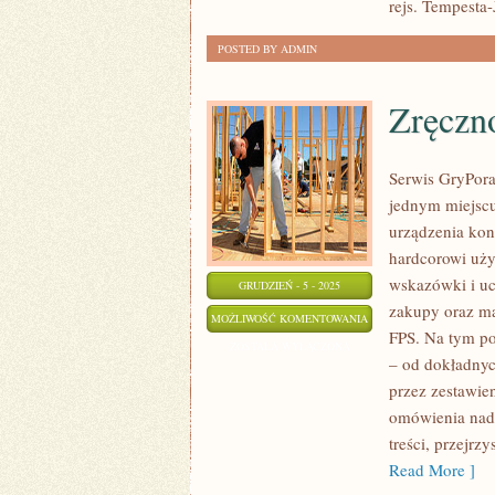
rejs. Tempesta-
POSTED BY ADMIN
Zręczn
Serwis GryPora
jednym miejscu
urządzenia kon
hardcorowi uży
wskazówki i uc
GRUDZIEŃ - 5 - 2025
zakupy oraz ma
ZRĘCZNOŚCIOWE
MOŻLIWOŚĆ KOMENTOWANIA
FPS. Na tym po
ZOSTAŁA WYŁĄCZONA
– od dokładnyc
przez zestawien
omówienia nadc
treści, przejrz
Read More ]