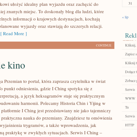
31
kowi ułożyć idealny plan wyjazdu oraz zachęcić do
ej znanych miejsc. To doskonały blog dla ludzi, które
« lip
telnych informacji o krajowych destynacjach, kochają
planowane wyjazdy oraz stawiają do szczerych relacji.
 Read More ]
Rekl
Kliknij,
CONTINUE
Zapisz s
e kino
Kliknij 
Dołącz t
a Przemian to portal, która zaprasza czytelnika w świat
Zobacz p
 To punkt odniesienia, gdzie I Ching spotyka się z
Serwis
erpretacją, a język heksagramów staje się praktycznym
WWW
udowaniu harmonii. Polecamy Historia Chin i Yijing w
Tu
j platformie I Ching jest przedstawiany nie jako tajemniczy
Serwis
ako praktyczna nauka do przemiany. Znajdziesz tu omówienia
yjaśnienia trygramów, a także wprowadzenia, jak
HTTP
ną praktykę w zwykłych sytuacjach. Serwis I Ching –