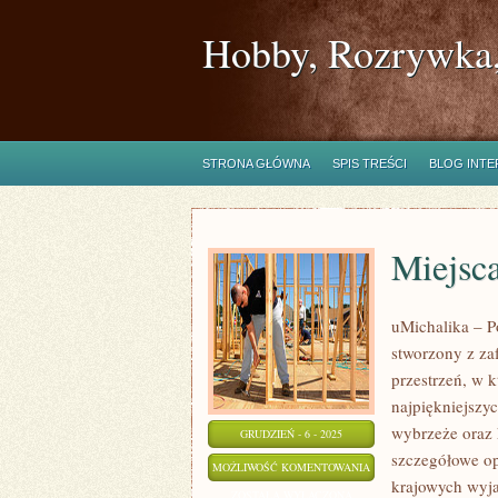
Hobby, Rozrywka,
STRONA GŁÓWNA
SPIS TREŚCI
BLOG INT
Miejsc
uMichalika – P
stworzony z za
przestrzeń, w 
najpiękniejszyc
wybrzeże oraz 
GRUDZIEŃ - 6 - 2025
szczegółowe opi
MIEJSCA
MOŻLIWOŚĆ KOMENTOWANIA
krajowych wyja
Z
ZOSTAŁA WYŁĄCZONA