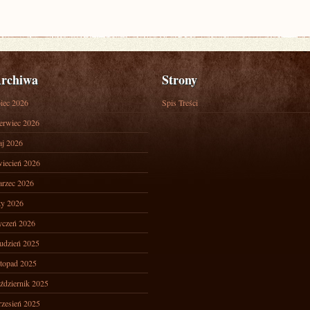
rchiwa
Strony
piec 2026
Spis Treści
erwiec 2026
j 2026
iecień 2026
rzec 2026
ty 2026
yczeń 2026
udzień 2025
stopad 2025
ździernik 2025
zesień 2025