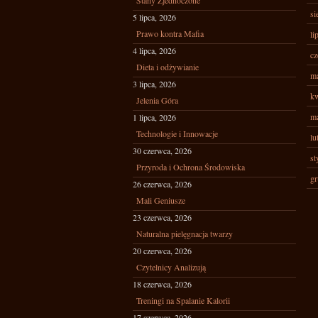
Stany Zjednoczone
si
5 lipca, 2026
Prawo kontra Mafia
li
4 lipca, 2026
cz
Dieta i odżywianie
ma
3 lipca, 2026
kw
Jelenia Góra
ma
1 lipca, 2026
Technologie i Innowacje
lu
30 czerwca, 2026
st
Przyroda i Ochrona Środowiska
gr
26 czerwca, 2026
Mali Geniusze
23 czerwca, 2026
Naturalna pielęgnacja twarzy
20 czerwca, 2026
Czytelnicy Analizują
18 czerwca, 2026
Treningi na Spalanie Kalorii
17 czerwca, 2026