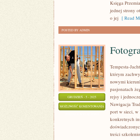
Księga Przemia
jednej strony 
o jej
[ Read Mo
POSTED BY ADMIN
Fotogra
Tempesta-Jachty
którym zachwyt
nowymi kierunk
pasjonatach że
rejsy i jednocz
GRUDZIEŃ - 5 - 2025
Nawigacja Trad
FOTOGRAFIA
MOŻLIWOŚĆ KOMENTOWANIA
port w sieci, w
I
ZOSTAŁA WYŁĄCZONA
konkretnych ins
WIDEOGRAFIA
doświadczonych
WODNA
treści szkolen