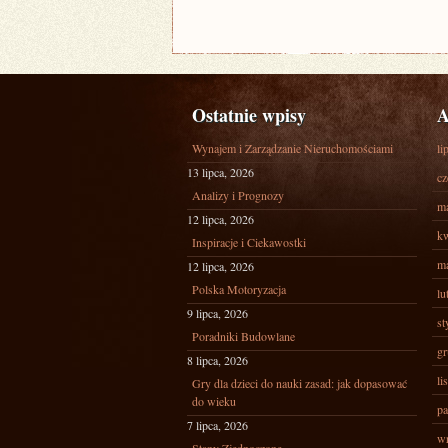
Ostatnie wpisy
A
Wynajem i Zarządzanie Nieruchomościami
li
13 lipca, 2026
cz
Analizy i Prognozy
ma
12 lipca, 2026
kw
Inspiracje i Ciekawostki
ma
12 lipca, 2026
Polska Motoryzacja
lu
9 lipca, 2026
st
Poradniki Budowlane
gr
8 lipca, 2026
li
Gry dla dzieci do nauki zasad: jak dopasować
do wieku
pa
7 lipca, 2026
wr