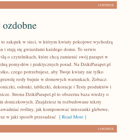
CONTINUE
y ozdobne
l to zakątek w sieci, w którym kwiaty pokojowe wychodzą
an i stają się gwiazdami każdego domu. To serwis
ślą o czytelnikach, które chcą zamienić swój parapet w
pełną pomysłów i praktycznych porad. Na DzikiParapet.pl
stko, czego potrzebujesz, aby Twoje kwiaty nie tylko
naprawdę rosły bujnie w domowych warunkach. Zobacz:
niczki, osłonki, tabliczki, dekoracje i Testy produktów i
nicze. Strona DzikiParapet.pl to obszerna baza wiedzy o
ślin doniczkowych. Znajdziesz tu rozbudowane teksty
 nawadniać rośliny, jak komponować mieszanki glebowe,
raz w jaki sposób przesadzać
[ Read More ]
CONTINUE