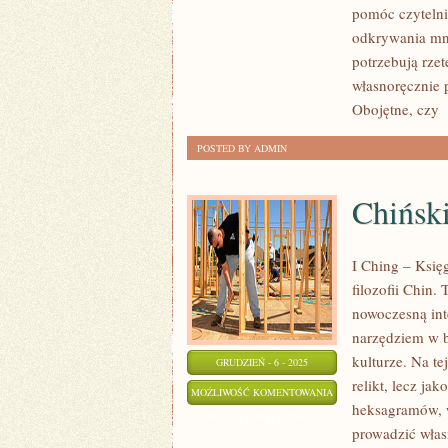
pomóc czytelni
LISTY
odkrywania mni
UNESCO
potrzebują rze
własnoręcznie 
Obojętne, czy
[
POSTED BY ADMIN
Chiński
I Ching – Księg
filozofii Chin.
nowoczesną int
narzędziem w b
kulturze. Na te
GRUDZIEŃ - 6 - 2025
relikt, lecz j
CHIŃSKIE
MOŻLIWOŚĆ KOMENTOWANIA
heksagramów, w
KINO
ZOSTAŁA WYŁĄCZONA
prowadzić włas