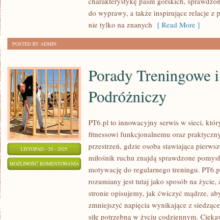
charakterystykę pasm górskich, sprawdzon
do wyprawy, a także inspirujące relacje z p
nie tylko na znanych
[ Read More ]
POSTED BY ADMIN
Porady Treningowe i
Podróżniczy
PT6.pl to innowacyjny serwis w sieci, któr
fitnessowi funkcjonalnemu oraz praktyczn
przestrzeń, gdzie osoba stawiająca pierws
LISTOPAD - 29 - 2025
miłośnik ruchu znajdą sprawdzone pomysły
PORADY
MOŻLIWOŚĆ KOMENTOWANIA
motywację do regularnego treningu. PT6.p
TRENINGOWE
ZOSTAŁA WYŁĄCZONA
rozumiany jest tutaj jako sposób na życie, 
I
stronie opisujemy, jak ćwiczyć mądrze, a
FITNESS
zmniejszyć napięcia wynikające z siedzące
PODRÓŻNICZY
siłę potrzebną w życiu codziennym. Ciekaw