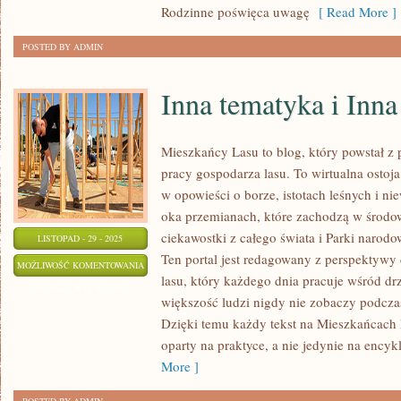
Rodzinne poświęca uwagę
[ Read More ]
POSTED BY ADMIN
Inna tematyka i Inn
Mieszkańcy Lasu to blog, który powstał z p
pracy gospodarza lasu. To wirtualna ostoja
w opowieści o borze, istotach leśnych i n
oka przemianach, które zachodzą w środo
ciekawostki z całego świata i Parki naro
LISTOPAD - 29 - 2025
Ten portal jest redagowany z perspektyw
INNA
MOŻLIWOŚĆ KOMENTOWANIA
lasu, który każdego dnia pracuje wśród dr
TEMATYKA
ZOSTAŁA WYŁĄCZONA
większość ludzi nigdy nie zobaczy podczas
I
Dzięki temu każdy tekst na Mieszkańcach 
INNA
oparty na praktyce, a nie jedynie na ency
TEMATYKA
More ]