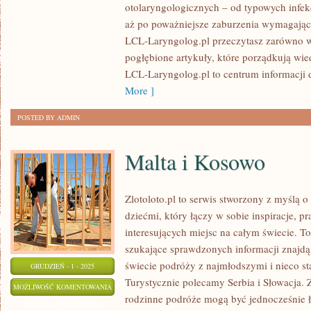
otolaryngologicznych – od typowych infekc
KARDIOLOGIA
aż po poważniejsze zaburzenia wymagające 
LCL-Laryngolog.pl przeczytasz zarówno wp
pogłębione artykuły, które porządkują wie
LCL-Laryngolog.pl to centrum informacji d
More ]
POSTED BY ADMIN
Malta i Kosowo
Zlotoloto.pl to serwis stworzony z myślą 
dziećmi, który łączy w sobie inspiracje, pr
interesujących miejsc na całym świecie. To
szukające sprawdzonych informacji znajdą 
świecie podróży z najmłodszymi i nieco s
GRUDZIEŃ - 1 - 2025
Turystycznie polecamy Serbia i Słowacja. Z
MALTA
MOŻLIWOŚĆ KOMENTOWANIA
rodzinne podróże mogą być jednocześnie 
I
ZOSTAŁA WYŁĄCZONA