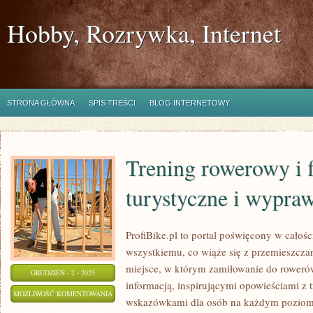
Hobby, Rozrywka, Internet
STRONA GŁÓWNA
SPIS TREŚCI
BLOG INTERNETOWY
Trening rowerowy i f
turystyczne i wypra
ProfiBike.pl to portal poświęcony w całoś
wszystkiemu, co wiąże się z przemieszcza
miejsce, w którym zamiłowanie do rowerów 
GRUDZIEŃ - 2 - 2025
informacją, inspirującymi opowieściami z 
TRENING
MOŻLIWOŚĆ KOMENTOWANIA
wskazówkami dla osób na każdym poziomi
ROWEROWY
ZOSTAŁA WYŁĄCZONA