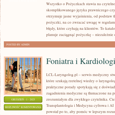
HIPOTECZNE
ZOSTAŁA WYŁĄCZONA
Wszystko o Pożyczkach stawia na czytelno
I
skomplikowanego języka prawniczego cz
GOSPODARKA
otrzymuje jasne wyjaśnienia, od podstaw t
I
pożyczki, na co zwracać uwagę w regulami
MAKROEKONOMIA
błędy, które czyhają na klientów. To katal
W
planuje zaciągnąć pożyczkę – niezależnie 
PROSTYCH
POSTED BY ADMIN
SŁOWACH
Foniatra i Kardiolog
LCL-Laryngolog.pl – serwis medyczny stw
które szukają rzetelnej wiedzy o laryngol
praktyczne porady spotykają się z doświ
zagadnienia medyczne są tłumaczone na p
zrozumiałym dla zwykłego czytelnika. Cie
GRUDZIEŃ - 1 - 2025
Transplantologia i Medycyna cyfrowa i AI 
FONIATRA
MOŻLIWOŚĆ KOMENTOWANIA
powstał po to, aby pomóc w lepszym roz
I
ZOSTAŁA WYŁĄCZONA