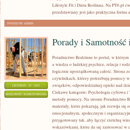
Lifestyle Fit i Dieta Roślinna. Na PT6.pl 
przedstawiany jest jako praktyczna forma 
POSTED BY ADMIN
Porady i Samotność i
Poradnictwo Rodzinne to portal, w którym 
a wiedza o ludzkiej psychice, relacja i rodz
logicznie uporządkowaną całość. Strona zo
czytelnikach, którzy potrzebują pomocy 
związków, odpowiedzialnej opieki nad dzi
LISTOPAD - 29 - 2025
Ciekawe kategorie: Psychologia cyfrowa i 
PORADY
MOŻLIWOŚĆ KOMENTOWANIA
metody pomocy. Na stronie Poradnictwo R
I
ZOSTAŁA WYŁĄCZONA
materiały, które pokazują, jak rozwija się
SAMOTNOŚĆ
emocjonalnym, społecznym i organizacyjn
I
przygotowany tak, aby łączyć rzetelną wi
IZOLACJA
wskazówkami, które da się zastosować w