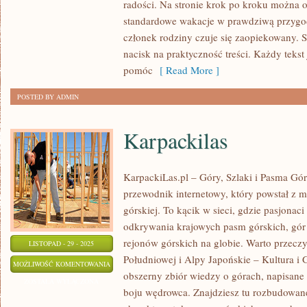
radości. Na stronie krok po kroku można 
KOSOWO
standardowe wakacje w prawdziwą przygod
członek rodziny czuje się zaopiekowany. Se
nacisk na praktyczność treści. Każdy tekst
pomóc
[ Read More ]
POSTED BY ADMIN
Karpackilas
KarpackiLas.pl – Góry, Szlaki i Pasma Górs
przewodnik internetowy, który powstał z mi
górskiej. To kącik w sieci, gdzie pasjonac
odkrywania krajowych pasm górskich, gór
rejonów górskich na globie. Warto przec
LISTOPAD - 29 - 2025
Południowej i Alpy Japońskie – Kultura i 
KARPACKILAS
MOŻLIWOŚĆ KOMENTOWANIA
obszerny zbiór wiedzy o górach, napisan
ZOSTAŁA WYŁĄCZONA
boju wędrowca. Znajdziesz tu rozbudowan