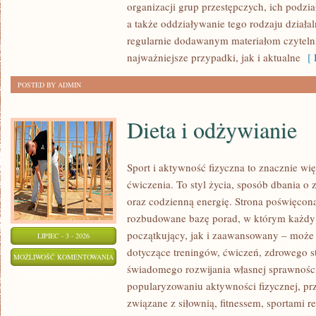
organizacji grup przestępczych, ich podzia
a także oddziaływanie tego rodzaju działal
regularnie dodawanym materiałom czytel
najważniejsze przypadki, jak i aktualne
[ 
POSTED BY ADMIN
Dieta i odżywianie
Sport i aktywność fizyczna to znacznie wię
ćwiczenia. To styl życia, sposób dbania o
oraz codzienną energię. Strona poświęcona
rozbudowane bazę porad, w którym każdy
początkujący, jak i zaawansowany – może 
LIPIEC - 3 - 2026
dotyczące treningów, ćwiczeń, zdrowego st
DIETA
MOŻLIWOŚĆ KOMENTOWANIA
świadomego rozwijania własnej sprawności
I
ZOSTAŁA WYŁĄCZONA
popularyzowaniu aktywności fizycznej, pr
ODŻYWIANIE
związane z siłownią, fitnessem, sportami r