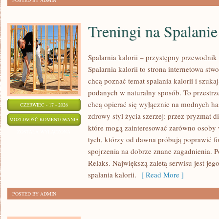
POSTED BY ADMIN
Treningi na Spalanie
Spalarnia kalorii – przystępny przewodnik
Spalarnia kalorii to strona internetowa st
chcą poznać temat spalania kalorii i szuka
podanych w naturalny sposób. To przestrze
chcą opierać się wyłącznie na modnych has
CZERWIEC - 17 - 2026
zdrowy styl życia szerzej: przez pryzmat di
TRENINGI
MOŻLIWOŚĆ KOMENTOWANIA
które mogą zainteresować zarówno osoby w
NA
ZOSTAŁA WYŁĄCZONA
tych, którzy od dawna próbują poprawić f
SPALANIE
spojrzenia na dobrze znane zagadnienia. 
KALORII
Relaks. Największą zaletą serwisu jest je
spalania kalorii.
[ Read More ]
POSTED BY ADMIN