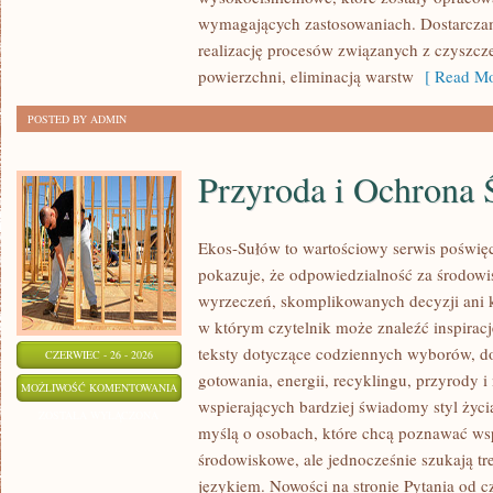
wymagających zastosowaniach. Dostarczam
realizację procesów związanych z czyszc
powierzchni, eliminacją warstw
[ Read Mo
POSTED BY ADMIN
Przyroda i Ochrona 
Ekos-Sułów to wartościowy serwis poświęco
pokazuje, że odpowiedzialność za środowi
wyrzeczeń, skomplikowanych decyzji ani 
w którym czytelnik może znaleźć inspiracj
teksty dotyczące codziennych wyborów, d
CZERWIEC - 26 - 2026
gotowania, energii, recyklingu, przyrody
PRZYRODA
MOŻLIWOŚĆ KOMENTOWANIA
wspierających bardziej świadomy styl życi
I
ZOSTAŁA WYŁĄCZONA
myślą o osobach, które chcą poznawać w
OCHRONA
środowiskowe, ale jednocześnie szukają tr
ŚRODOWISKA
językiem. Nowości na stronie Pytania od c