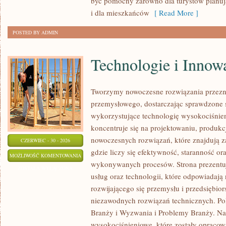
być pomocny zarówno dla turystów planu
i dla mieszkańców
[ Read More ]
POSTED BY ADMIN
Technologie i Innow
Tworzymy nowoczesne rozwiązania przezn
przemysłowego, dostarczając sprawdzone 
wykorzystujące technologię wysokociśnien
koncentruje się na projektowaniu, produkc
nowoczesnych rozwiązań, które znajdują z
CZERWIEC - 30 - 2026
gdzie liczy się efektywność, staranność o
TECHNOLOGIE
MOŻLIWOŚĆ KOMENTOWANIA
wykonywanych procesów. Strona prezentuj
I
ZOSTAŁA WYŁĄCZONA
usług oraz technologii, które odpowiadają
INNOWACJE
rozwijającego się przemysłu i przedsiębio
niezawodnych rozwiązań technicznych. P
Branży i Wyzwania i Problemy Branży. Na
wysokociśnieniowe, które zostały opracow