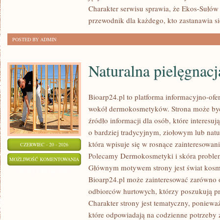
Charakter serwisu sprawia, że Ekos-Sułów
przewodnik dla każdego, kto zastanawia si
POSTED BY ADMIN
Naturalna pielęgnacj
Bioarp24.pl to platforma informacyjno-ofer
wokół dermokosmetyków. Strona może być
źródło informacji dla osób, które interes
o bardziej tradycyjnym, ziołowym lub natu
która wpisuje się w rosnące zainteresowani
CZERWIEC - 20 - 2026
Polecamy Dermokosmetyki i skóra problem
NATURALNA
MOŻLIWOŚĆ KOMENTOWANIA
Głównym motywem strony jest świat kosm
PIELĘGNACJA
ZOSTAŁA WYŁĄCZONA
Bioarp24.pl może zainteresować zarówno o
TWARZY
odbiorców hurtowych, którzy poszukują p
Charakter strony jest tematyczny, poniewa
które odpowiadają na codzienne potrzeby z