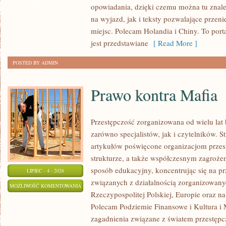
opowiadania, dzięki czemu można tu znal
na wyjazd, jak i teksty pozwalające przen
miejsc. Polecam Holandia i Chiny. To por
jest przedstawiane
[ Read More ]
POSTED BY ADMIN
Prawo kontra Mafia
Przestępczość zorganizowana od wielu lat
zarówno specjalistów, jak i czytelników. 
artykułów poświęcone organizacjom przes
strukturze, a także współczesnym zagroże
sposób edukacyjny, koncentrując się na pr
LIPIEC - 4 - 2026
związanych z działalnością zorganizowany
PRAWO
MOŻLIWOŚĆ KOMENTOWANIA
Rzeczypospolitej Polskiej, Europie oraz n
KONTRA
ZOSTAŁA WYŁĄCZONA
Polecam Podziemie Finansowe i Kultura i M
MAFIA
zagadnienia związane z światem przestęp