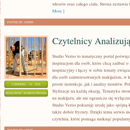
włosów oraz całego ciała. Strona zestawia
More ]
POSTED BY ADMIN
Czytelnicy Analizuj
Studio Veriss to tematyczny portal poświ
inspiracjom dla osób, które chcą zadbać o 
inspiracyjny i łączy w sobie tematy związa
dla osób zainteresowanych makijażem, w
proste instrukcje, jak i analizy trendów. P
CZERWIEC - 18 - 2026
Stylizacje na każdą okazję. Tematyka stro
CZYTELNICY
MOŻLIWOŚĆ KOMENTOWANIA
na makijażu, ale nie ogranicza się wyłącz
ANALIZUJĄ
ZOSTAŁA WYŁĄCZONA
Studio Veriss pokazuje urodę jako spójną
także dobór fryzury. Dzięki temu serwis 
czytelnia, które pomaga uniknąć popularn