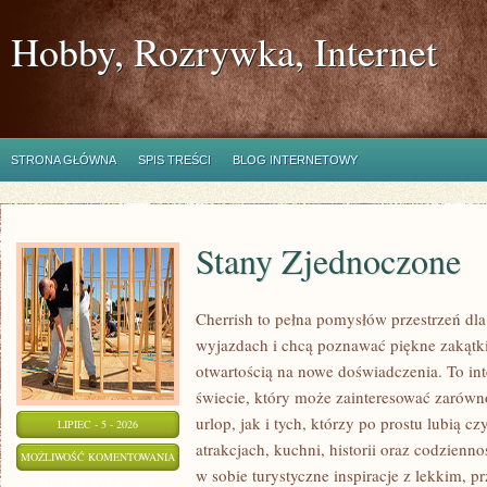
Hobby, Rozrywka, Internet
STRONA GŁÓWNA
SPIS TREŚCI
BLOG INTERNETOWY
Stany Zjednoczone
Cherrish to pełna pomysłów przestrzeń dla
wyjazdach i chcą poznawać piękne zakątki
otwartością na nowe doświadczenia. To in
świecie, który może zainteresować zarówn
urlop, jak i tych, którzy po prostu lubią cz
LIPIEC - 5 - 2026
atrakcjach, kuchni, historii oraz codzienn
STANY
MOŻLIWOŚĆ KOMENTOWANIA
w sobie turystyczne inspiracje z lekkim,
ZJEDNOCZONE
ZOSTAŁA WYŁĄCZONA