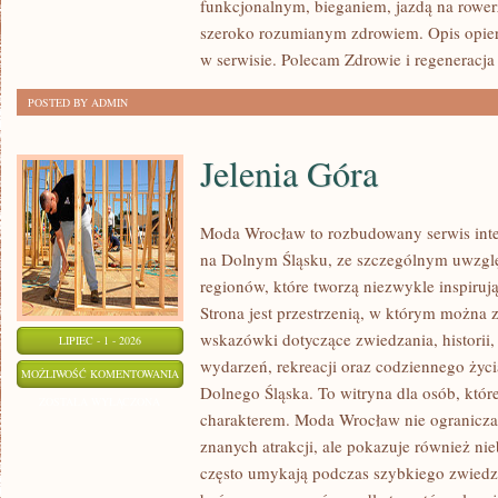
funkcjonalnym, bieganiem, jazdą na rowerz
szeroko rozumianym zdrowiem. Opis opier
w serwisie. Polecam Zdrowie i regeneracja 
POSTED BY ADMIN
Jelenia Góra
Moda Wrocław to rozbudowany serwis in
na Dolnym Śląsku, ze szczególnym uwzgl
regionów, które tworzą niezwykle inspirują
Strona jest przestrzenią, w którym można
wskazówki dotyczące zwiedzania, historii, 
LIPIEC - 1 - 2026
wydarzeń, rekreacji oraz codziennego życi
JELENIA
MOŻLIWOŚĆ KOMENTOWANIA
Dolnego Śląska. To witryna dla osób, które
GÓRA
ZOSTAŁA WYŁĄCZONA
charakterem. Moda Wrocław nie ogranicza 
znanych atrakcji, ale pokazuje również ni
często umykają podczas szybkiego zwiedz