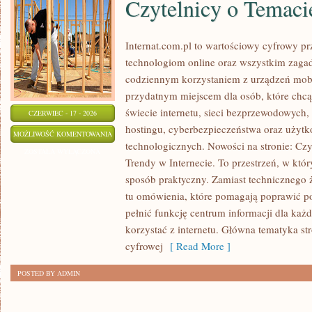
Czytelnicy o Temaci
Internat.com.pl to wartościowy cyfrowy 
technologiom online oraz wszystkim zagadn
codziennym korzystaniem z urządzeń mobi
przydatnym miejscem dla osób, które chc
świecie internetu, sieci bezprzewodowych
CZERWIEC - 17 - 2026
hostingu, cyberbezpieczeństwa oraz użyt
CZYTELNICY
MOŻLIWOŚĆ KOMENTOWANIA
technologicznych. Nowości na stronie: Czy
O
ZOSTAŁA WYŁĄCZONA
Trendy w Internecie. To przestrzeń, w któ
TEMACIE
sposób praktyczny. Zamiast technicznego 
tu omówienia, które pomagają poprawić po
pełnić funkcję centrum informacji dla każ
korzystać z internetu. Główna tematyka st
cyfrowej
[ Read More ]
POSTED BY ADMIN