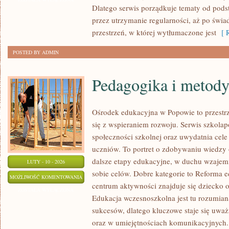
Dlatego serwis porządkuje tematy od pods
przez utrzymanie regularności, aż po świ
przestrzeń, w której wytłumaczone jest
[ R
POSTED BY ADMIN
Pedagogika i metod
Ośrodek edukacyjna w Popowie to przestrz
się z wspieraniem rozwoju. Serwis szkolap
społeczności szkolnej oraz uwydatnia cel
uczniów. To portret o zdobywaniu wiedzy 
dalsze etapy edukacyjne, w duchu wzajem
LUTY - 10 - 2026
sobie celów. Dobre kategorie to Reforma e
PEDAGOGIKA
MOŻLIWOŚĆ KOMENTOWANIA
centrum aktywności znajduje się dziecko o
I
ZOSTAŁA WYŁĄCZONA
Edukacja wczesnoszkolna jest tu rozumian
METODYKA
sukcesów, dlatego kluczowe staje się uwa
oraz w umiejętnościach komunikacyjnych. 