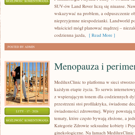
WNĘTRZA
MOŻLIWOŚĆ KOMENTOWANIA
SUV-ów Land Rover liczą się niuanse. Naw
I
ZOSTAŁA WYŁĄCZONA
wskazywać na problem, a odpuszczenie ob
DESIGN
nieprzyjemne niespodzianki. Landworld po
właściciel mógł planować mądrzej – niezale
codzienna jazda,
[ Read More ]
POSTED BY ADMIN
Menopauza i perime
MediluxClinic to platforma w sieci stworz
każdym etapie życia. To serwis internetowy
z wspierającym tonem dla codziennych dy
przestrzeni stoi profilaktyka, świadome d
świadomości zdrowotnej. Wpisy powstają 
LUTY - 17 - 2026
tematy, które często bywają złożone, a je
MENOPAUZA
MOŻLIWOŚĆ KOMENTOWANIA
Kategorie Zdrowie seksualne kobiety i Psy
I
ZOSTAŁA WYŁĄCZONA
ginekologiczne. Na łamach MediluxClinic p