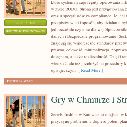
które systematyzuje reguły operowania in
w życie RODO. Strona jest przygotowana z
oraz u specjalistów za compliance. Jej cel
przepisów w taki sposób, aby działania był
LUTY - 7 - 2026
jednocześnie czytelne dla współpracowni
SZABLONY
MOŻLIWOŚĆ KOMENTOWANIA
danych i Bezpieczne programowanie (Sec
I
ZOSTAŁA WYŁĄCZONA
znajdują się współczesne standardy przet
NARZĘDZIA
prawna, celowość, minimalizacja, poprawno
dostępem, a także rozliczalność. Dzięki t
wiedzieć, ale też przełożyć na procedury
opisuje, czym
[ Read More ]
POSTED BY ADMIN
Gry w Chmurze i St
Serwis Toshiba w Katowice to miejsce, w
przyczynę problemu, a dopiero potem pla