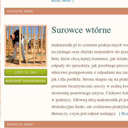
Read More ]
POSTED BY ADMIN
Surowce wtórne
makmetalik.pl to centrum praktycznych 
recyklingu oraz zbiórki materiałów do prze
firm, które chcą lepiej rozumieć, jak dzia
odpady do sprzedaży, jak przebiega proces
właściwe postępowanie z odpadami ma zna
LUTY - 23 - 2026
jak i dla portfela. Strona skupia się na pra
SUROWCE
MOŻLIWOŚĆ KOMENTOWANIA
pozornie bezużyteczne rzeczy w realną ko
WTÓRNE
ZOSTAŁA WYŁĄCZONA
ekonomię ponownego użycia. Ciekawe kate
w praktyce. Główną ideą makmetalik.pl jest
abstrakcyjne hasło, ale codzienna praktyk
tłumaczy, czym jest odpad nadający
[ Rea
POSTED BY ADMIN