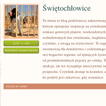
Świętochłowice
Ta strona to blog podróżniczy nakierowany
którym opisujemy inspiracje na zwiedzanie 
szukasz gotowych planów, weekendowych 
rozbudowanych tras zwiedzania, znajdzies
czytelnie, z uwagą na użyteczność. To regi
LUTY - 4 - 2026
uważnością dla dziedzictwa i codziennego
ŚWIĘTOCHŁOWICE
MOŻLIWOŚĆ KOMENTOWANIA
stoi bogactwo regionu: od tętniących życi
ZOSTAŁA WYŁĄCZONA
od postindustrialnych pejzaży po sztukę. 
atrakcje, ale też wynajduje nieoczywiste 
pośpiechu. Czytelnik dostaje tu kontekst, 
bo podróż jest ciekawsza, gdy rozumiesz
[
POSTED BY ADMIN