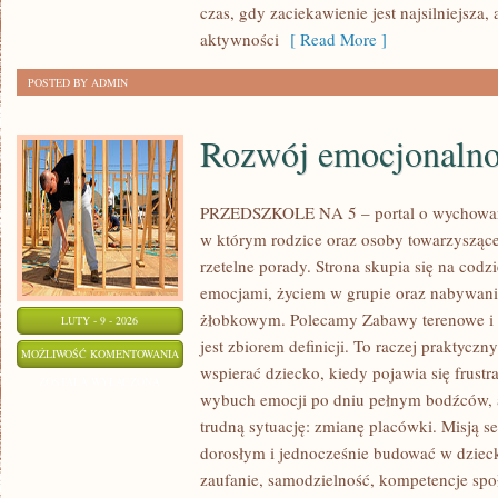
czas, gdy zaciekawienie jest najsilniejsza
aktywności
[ Read More ]
POSTED BY ADMIN
Rozwój emocjonalno
PRZEDSZKOLE NA 5 – portal o wychowa
w którym rodzice oraz osoby towarzyszące
rzetelne porady. Strona skupia się na codz
emocjami, życiem w grupie oraz nabywan
żłobkowym. Polecamy Zabawy terenowe i Li
LUTY - 9 - 2026
jest zbiorem definicji. To raczej praktycz
ROZWÓJ
MOŻLIWOŚĆ KOMENTOWANIA
wspierać dziecko, kiedy pojawia się frust
EMOCJONALNO-
ZOSTAŁA WYŁĄCZONA
wybuch emocji po dniu pełnym bodźców, 
SPOŁECZNY
trudną sytuację: zmianę placówki. Misją se
dorosłym i jednocześnie budować w dzieck
zaufanie, samodzielność, kompetencje spo