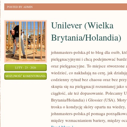
POSTED BY ADMIN
Unilever (Wielka
Brytania/Holandia)
johnmasters-polska.pl to blog dla osób, kt
pielęgnacyjnymi i chcą podejmować bard
oraz pielęgnacyjne. To miejsce stworzone z
LUTY - 23 - 2026
wiedzieć, co nakładają na cerę, jak działaj
UNILEVER
MOŻLIWOŚĆ KOMENTOWANIA
codzienny rytuał bez chaosu oraz bez pr
(WIELKA
ZOSTAŁA WYŁĄCZONA
skupia się na pielęgnacji rozumianej jako 
BRYTANIA/HOLANDIA)
ciągłość, ale też dopasowanie. Polecamy U
Brytania/Holandia) i Glossier (USA). Mot
troska o kondycję skóry oparta na wiedzy, 
johnmasters-polska.pl pomaga porządkować
między wzmacnianiem bariery, między ocz