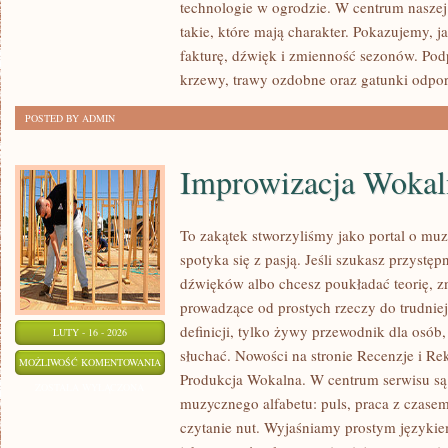
technologie w ogrodzie. W centrum naszej
I
takie, które mają charakter. Pokazujemy, 
ATMOSFERA
fakturę, dźwięk i zmienność sezonów. P
krzewy, trawy ozdobne oraz gatunki odpor
POSTED BY ADMIN
Improwizacja Wokal
To zakątek stworzyliśmy jako portal o mu
spotyka się z pasją. Jeśli szukasz przyst
dźwięków albo chcesz poukładać teorię, zn
prowadzące od prostych rzeczy do trudniejs
definicji, tylko żywy przewodnik dla osób,
LUTY - 16 - 2026
słuchać. Nowości na stronie Recenzje i R
IMPROWIZACJA
MOŻLIWOŚĆ KOMENTOWANIA
Produkcja Wokalna. W centrum serwisu są
WOKALNA
ZOSTAŁA WYŁĄCZONA
muzycznego alfabetu: puls, praca z czasem
I
czytanie nut. Wyjaśniamy prostym języki
MUZYCZNA