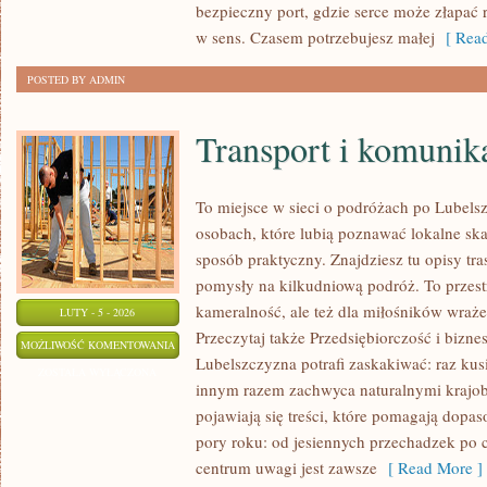
bezpieczny port, gdzie serce może złapać 
w sens. Czasem potrzebujesz małej
[ Read
POSTED BY ADMIN
Transport i komunik
To miejsce w sieci o podróżach po Lubels
osobach, które lubią poznawać lokalne sk
sposób praktyczny. Znajdziesz tu opisy tra
pomysły na kilkudniową podróż. To przestr
kameralność, ale też dla miłośników wrażeń
LUTY - 5 - 2026
Przeczytaj także Przedsiębiorczość i bizne
TRANSPORT
MOŻLIWOŚĆ KOMENTOWANIA
Lubelszczyzna potrafi zaskakiwać: raz kus
I
ZOSTAŁA WYŁĄCZONA
innym razem zachwyca naturalnymi krajobr
KOMUNIKACJA
pojawiają się treści, które pomagają dopa
pory roku: od jesiennych przechadzek po 
centrum uwagi jest zawsze
[ Read More ]