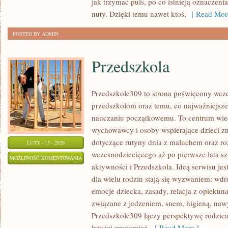
jak trzymać puls, po co istnieją oznaczenia
nuty. Dzięki temu nawet ktoś,
[ Read Mor
POSTED BY ADMIN
Przedszkola
Przedszkole309 to strona poświęcony wcze
przedszkolom oraz temu, co najważniejsze
nauczaniu początkowemu. To centrum wie
wychowawcy i osoby wspierające dzieci zn
dotyczące rutyny dnia z maluchem oraz r
LUTY - 15 - 2026
wczesnodziecięcego aż po pierwsze lata s
PRZEDSZKOLA
MOŻLIWOŚĆ KOMENTOWANIA
aktywności i Przedszkola. Ideą serwisu jes
ZOSTAŁA WYŁĄCZONA
dla wielu rodzin stają się wyzwaniem: wd
emocje dziecka, zasady, relacja z opiekun
związane z jedzeniem, snem, higieną, na
Przedszkole309 łączy perspektywę rodzica
łatwiej zrozumieć,
[ Read More ]