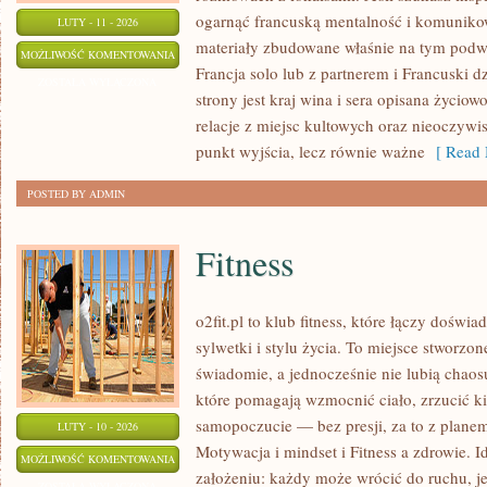
ogarnąć francuską mentalność i komunikowa
LUTY - 11 - 2026
materiały zbudowane właśnie na tym podw
FRANCUSKA
MOŻLIWOŚĆ KOMENTOWANIA
Francja solo lub z partnerem i Francuski d
KULTURA
ZOSTAŁA WYŁĄCZONA
strony jest kraj wina i sera opisana życiowo
I
relacje z miejsc kultowych oraz nieoczywist
STYL
punkt wyjścia, lecz równie ważne
[ Read 
ŻYCIA
POSTED BY ADMIN
Fitness
o2fit.pl to klub fitness, które łączy dośw
sylwetki i stylu życia. To miejsce stworzon
świadomie, a jednocześnie nie lubią chaosu
które pomagają wzmocnić ciało, zrzucić ki
samopoczucie — bez presji, za to z planem
LUTY - 10 - 2026
Motywacja i mindset i Fitness a zdrowie. Id
FITNESS
MOŻLIWOŚĆ KOMENTOWANIA
założeniu: każdy może wrócić do ruchu, je
ZOSTAŁA WYŁĄCZONA