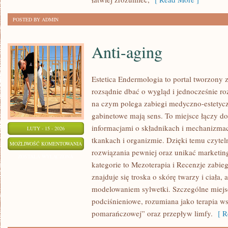
POSTED BY ADMIN
Anti-aging
Estetica Endermologia to portal tworzony 
rozsądnie dbać o wygląd i jednocześnie ro
na czym polega zabiegi medyczno-estetyczn
gabinetowe mają sens. To miejsce łączy d
informacjami o składnikach i mechanizma
LUTY - 15 - 2026
tkankach i organizmie. Dzięki temu czyte
ANTI-
MOŻLIWOŚĆ KOMENTOWANIA
rozwiązania pewniej oraz unikać marketi
AGING
ZOSTAŁA WYŁĄCZONA
kategorie to Mezoterapia i Recenzje zabi
znajduje się troska o skórę twarzy i ciała,
modelowaniem sylwetki. Szczególne miejs
podciśnieniowe, rozumiana jako terapia ws
pomarańczowej” oraz przepływ limfy.
[ Re