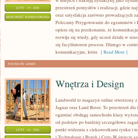
w miejscu i traktują dydaktykę jako dyna
przestrzeń pomysłów i realizacji, gdzie na
LUTY - 19 - 2026
oraz satysfakcja zarówno prowadzących zaj
KULTURA
MOŻLIWOŚĆ KOMENTOWANIA
Polecamy Przygotowanie do egzaminów i B
KRAJÓW
ZOSTAŁA WYŁĄCZONA
opiera się na przekonaniu, że komunikacja
ANGLOJĘZYCZNYCH
rozwija się wtedy, gdy uczeń działa w sens
się facylitatorem procesu. Dlatego w cent
komunikacyjne, które
[ Read More ]
POSTED BY ADMIN
Wnętrza i Design
Landworld to magazyn online stworzony 
Jaguar oraz Land Rover. To przestrzeń dla 
ogarniać obsługę samochodu klasy wyższej
od podstaw po bardziej szczegółowe zagad
punkt widzenia z ciekawostkami rynku i t
LUTY - 18 - 2026
i Technologie i Rynek i Ceny W świecie s