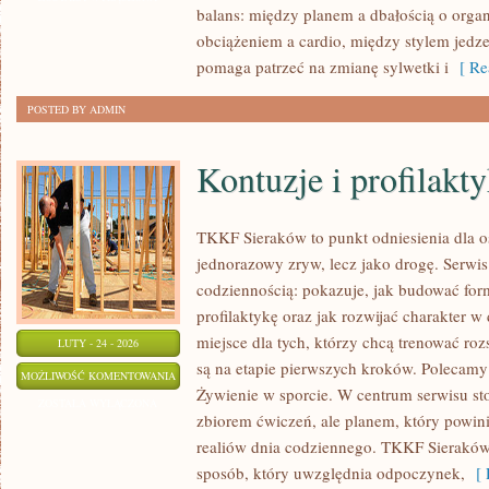
balans: między planem a dbałością o orga
obciążeniem a cardio, między stylem jedze
pomaga patrzeć na zmianę sylwetki i
[ Re
POSTED BY ADMIN
Kontuzje i profilakt
TKKF Sieraków to punkt odniesienia dla osó
jednorazowy zryw, lecz jako drogę. Serwis
codziennością: pokazuje, jak budować for
profilaktykę oraz jak rozwijać charakter 
miejsce dla tych, którzy chcą trenować roz
LUTY - 24 - 2026
są na etapie pierwszych kroków. Polecamy 
KONTUZJE
MOŻLIWOŚĆ KOMENTOWANIA
Żywienie w sporcie. W centrum serwisu stoi 
I
ZOSTAŁA WYŁĄCZONA
zbiorem ćwiczeń, ale planem, który powi
PROFILAKTYKA
realiów dnia codziennego. TKKF Sierakó
sposób, który uwzględnia odpoczynek,
[ 