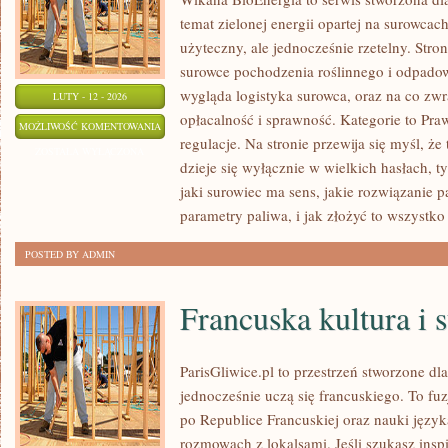
temat zielonej energii opartej na surowca
użyteczny, ale jednocześnie rzetelny. Stro
surowce pochodzenia roślinnego i odpadow
wygląda logistyka surowca, oraz na co z
LUTY - 12 - 2026
opłacalność i sprawność. Kategorie to Praw
INSTALACJE
MOŻLIWOŚĆ KOMENTOWANIA
regulacje. Na stronie przewija się myśl, że
DOMOWE
ZOSTAŁA WYŁĄCZONA
dzieje się wyłącznie w wielkich hasłach, 
I
jaki surowiec ma sens, jakie rozwiązanie p
MAŁOSKALOWE
parametry paliwa, i jak złożyć to wszystko
POSTED BY ADMIN
Francuska kultura i s
ParisGliwice.pl to przestrzeń stworzone dla
jednocześnie uczą się francuskiego. To f
po Republice Francuskiej oraz nauki język
rozmowach z lokalsami. Jeśli szukasz inspi