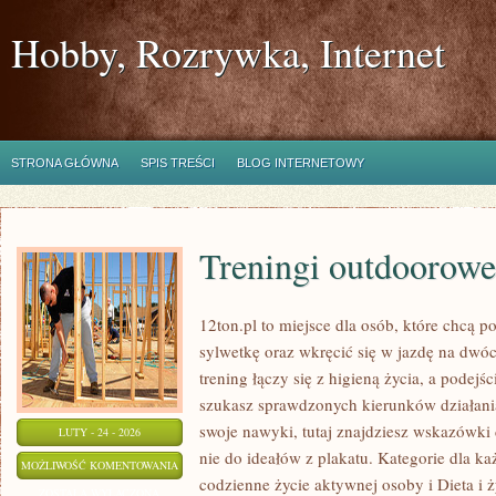
Hobby, Rozrywka, Internet
STRONA GŁÓWNA
SPIS TREŚCI
BLOG INTERNETOWY
Treningi outdoorowe
12ton.pl to miejsce dla osób, które chcą 
sylwetkę oraz wkręcić się w jazdę na dwó
trening łączy się z higieną życia, a podejśc
szukasz sprawdzonych kierunków działani
swoje nawyki, tutaj znajdziesz wskazówki
LUTY - 24 - 2026
nie do ideałów z plakatu. Kategorie dla każ
TRENINGI
MOŻLIWOŚĆ KOMENTOWANIA
codzienne życie aktywnej osoby i Dieta i 
OUTDOOROWE
ZOSTAŁA WYŁĄCZONA