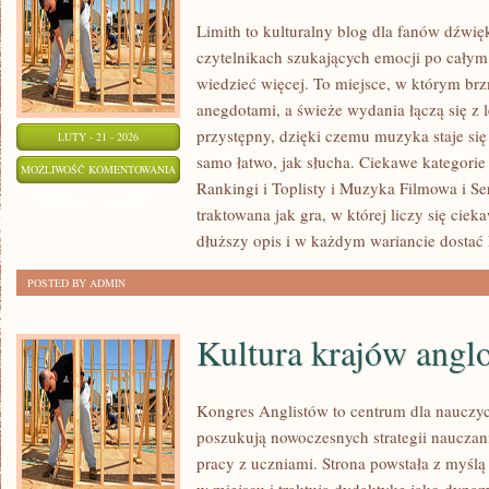
Limith to kulturalny blog dla fanów dźwię
czytelnikach szukających emocji po całym d
wiedzieć więcej. To miejsce, w którym brz
anegdotami, a świeże wydania łączą się z 
przystępny, dzięki czemu muzyka staje się t
LUTY - 21 - 2026
samo łatwo, jak słucha. Ciekawe kategorie
ZAGRANICZNA
MOŻLIWOŚĆ KOMENTOWANIA
Rankingi i Toplisty i Muzyka Filmowa i Se
SCENA
ZOSTAŁA WYŁĄCZONA
traktowana jak gra, w której liczy się ciek
MUZYCZNA
dłuższy opis i w każdym wariancie dostać 
POSTED BY ADMIN
Kultura krajów angl
Kongres Anglistów to centrum dla nauczyci
poszukują nowoczesnych strategii nauczan
pracy z uczniami. Strona powstała z myślą 