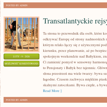
POSTED BY ADMIN
Transatlantyckie rej
Ta strona to przewodnik dla osób, które k
odkrywać Europę od strony nadmorskich m
którym relaks łączy się z użytecznymi p
kierunku, przez planowanie, aż po bezpiec
spokojnym weekendzie nad Bałtykiem, znaj
LUTY - 9 - 2026
Ci zamienić pomysł w sensowny harmonogr
TRANSATLANTYCKIE
MOŻLIWOŚĆ KOMENTOWANIA
to Pensjonaty i Bałtyk bez tajemnic. Główn
REJSY
ZOSTAŁA WYŁĄCZONA
słona przestrzeń ma wiele twarzy: bywa sur
I
łagodne. Czasem zachwyca miękkim piask
PROMY
skalnymi zatoczkami. Bywa ciepłe, a bywa
Read More ]
POSTED BY ADMIN