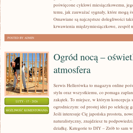
PERIMENOPAUZA
poświęcone cyklowi miesiączkowemu, je
temu, jak zauważać sygnały, które mogą ś
Omawiane są najczęstsze dolegliwości taki
krwawienia międzymiesiączkowe, zespół n
POSTED BY ADMIN
Ogród nocą – oświetl
atmosfera
Serwis Hellerówka to magazyn online po
stylu oraz wszystkiemu, co pomaga zapla
zakątek. To miejsce, w którym koncepcja 
LUTY - 17 - 2026
ogrodniczym: od prostej idei po selekcję 
OGRÓD
MOŻLIWOŚĆ KOMENTOWANIA
Jeśli interesuje Cię japońska prostota, n
NOCĄ
ZOSTAŁA WYŁĄCZONA
naturalistyczny, znajdziesz tu podpowiedzi
–
działkę. Kategorie to DIY – Zrób to sam 
OŚWIETLENIE