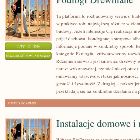
Ta platforma to rozbudowany serwis o bu
w praktyce robi największą różnicę w ele
budowy. Jeżeli interesuje Cię realizacja inw
połać dachowa, kondygnacja stropowa albo d
informacje podane w konkretny sposób, b
LUTY - 13 - 2026
kategorie Ekologia i zrównoważony rozwój
PODŁOGI
MOŻLIWOŚĆ KOMENTOWANIA
Rdzeniem serwisu jest surowiec drzewny w
DREWNIANE
ZOSTAŁA WYŁĄCZONA
naraz: wykonawczej, rzemieślniczej oraz u
omawiamy właściwości takie jak nośność, w
gęstość i żywotność. Z drugiej – pokazujemy
przekładają się na konkretne działania na
POSTED BY ADMIN
Instalacje domowe i
Wikana BioEnergia to serwis stworzona dl