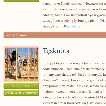
kategorie to Kącik rodzica i Nowatorskie 
I
ZOSTAŁA WYŁĄCZONA
jest prosta: towarzyszyć w przejściu od za
SZKOŁA
zdalnej. Szkoła on-line potrafi być wygod
szczególnie wtedy, gdy brakuje planu. Dla
strategie na
[ Read More ]
POSTED BY ADMIN
Tęsknota
Lovsy.pl to przestrzeń wypełnione wzrusze
codziennością i zamienia proste momenty w
romantycznych, ale też dla konkretnych, k
„kocham” inaczej. Lovsy.pl nie gra na idea
przypomina, że realna bliskość składa się 
LUTY - 5 - 2026
dialogu, z zrozumienia i z radości nad tym
TĘSKNOTA
MOŻLIWOŚĆ KOMENTOWANIA
kategorie Poczucie Własnej Wartości i Mot
ZOSTAŁA WYŁĄCZONA
którym nadmiar bodźców zagłusza emocje, 