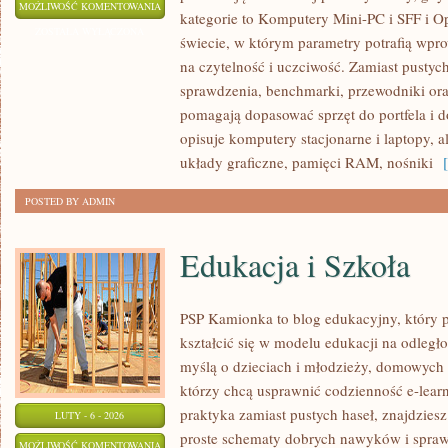
ZIELONY
MOŻLIWOŚĆ KOMENTOWANIA
kategorie to Komputery Mini-PC i SFF i Op
SPRZĘT:
ZOSTAŁA WYŁĄCZONA
świecie, w którym parametry potrafią wp
ENERGOOSZCZĘDNOŚĆ
na czytelność i uczciwość. Zamiast pustyc
I
sprawdzenia, benchmarki, przewodniki ora
RECYKLING
pomagają dopasować sprzęt do portfela i
opisuje komputery stacjonarne i laptopy, a
układy graficzne, pamięci RAM, nośniki
[ 
POSTED BY ADMIN
Edukacja i Szkoła
PSP Kamionka to blog edukacyjny, który p
kształcić się w modelu edukacji na odległ
myślą o dzieciach i młodzieży, domowych
którzy chcą usprawnić codzienność e-learni
praktyka zamiast pustych haseł, znajdziesz
LUTY - 6 - 2026
proste schematy dobrych nawyków i spra
EDUKACJA
MOŻLIWOŚĆ KOMENTOWANIA