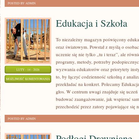
POSTED BY ADMIN
Edukacja i Szkoła
To niezależny magazyn poświęcony edukac
oraz światowym. Powstał z myślą o osobach
uczenie się nie tylko „tu i teraz”, ale równ
programy, metody, potrzeby podopiecznych
wyzwania edukatorów oraz priorytety insty
LUTY - 14 - 2026
to, by łączyć codzienność szkolną z analiz
EDUKACJA
MOŻLIWOŚĆ KOMENTOWANIA
przekładać na konkret. Polecamy Edukacja 
I
ZOSTAŁA WYŁĄCZONA
głos. W centrum uwagi znajduje się uczeń 
SZKOŁA
budować zaangażowanie, jak wspierać samo
przechodzić przez zatory pojawiające się 
POSTED BY ADMIN
Podłogi Drewniane