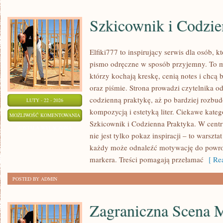
Szkicownik i Codzie
Elfiki777 to inspirujący serwis dla osób, k
pismo odręczne w sposób przyjemny. To mi
którzy kochają kreskę, cenią notes i chcą
oraz piśmie. Strona prowadzi czytelnika o
codzienną praktykę, aż po bardziej rozbu
LUTY - 22 - 2026
kompozycją i estetyką liter. Ciekawe kateg
SZKICOWNIK
MOŻLIWOŚĆ KOMENTOWANIA
Szkicownik i Codzienna Praktyka. W centru
I
ZOSTAŁA WYŁĄCZONA
nie jest tylko pokaz inspiracji – to warszt
CODZIENNA
każdy może odnaleźć motywację do powrot
PRAKTYKA
markera. Treści pomagają przełamać
[ Rea
POSTED BY ADMIN
Zagraniczna Scena 