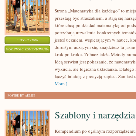
Strona „Matematyka dla każdego” to miejs
przestają być straszakiem, a stają się nar
które chcą poukładać matematykę od podst
potrzebują utrwalenia konkretnych tematów
jesteś uczniem, wspierającym w nauce, ko
LUTY - 7 - 2026
dorosłym uczącym się, znajdziesz tu jasne
MATEMATYKA
MOŻLIWOŚĆ KOMENTOWANIA
krok po kroku. Zobacz także Metody numer
DYSKRETNA
ZOSTAŁA WYŁĄCZONA
Ideą serwisu jest pokazanie, że matematyka
wykucia, ale logiczna układanka. Dlatego m
łączyć intuicję z precyzją zapisu. Zamiast
More ]
POSTED BY ADMIN
Szablony i narzędzia
Kompendium po ogólnym rozporządzeniu o