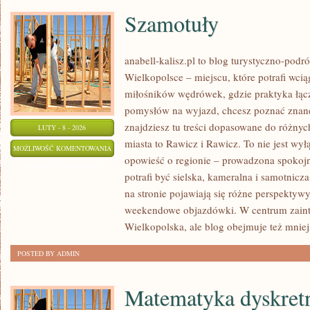
Szamotuły
anabell-kalisz.pl to blog turystyczno-pod
Wielkopolsce – miejscu, które potrafi wcią
miłośników wędrówek, gdzie praktyka łączy 
pomysłów na wyjazd, chcesz poznać znane 
znajdziesz tu treści dopasowane do różny
LUTY - 8 - 2026
miasta to Rawicz i Rawicz. To nie jest wy
SZAMOTUŁY
MOŻLIWOŚĆ KOMENTOWANIA
opowieść o regionie – prowadzona spokojn
ZOSTAŁA WYŁĄCZONA
potrafi być sielska, kameralna i samotnicz
na stronie pojawiają się różne perspektyw
weekendowe objazdówki. W centrum zaint
Wielkopolska, ale blog obejmuje też mniej
POSTED BY ADMIN
Matematyka dyskret