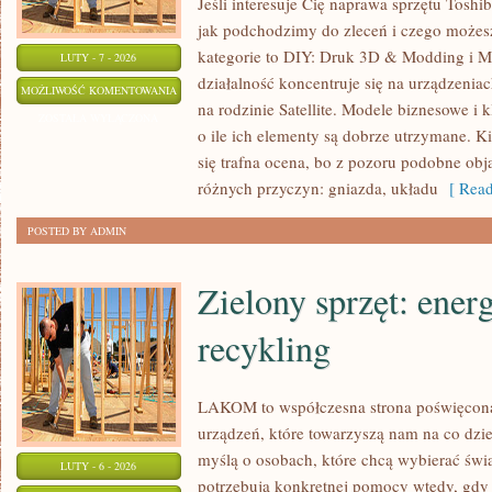
Jeśli interesuje Cię naprawa sprzętu Toshi
jak podchodzimy do zleceń i czego możes
kategorie to DIY: Druk 3D & Modding i M
LUTY - 7 - 2026
działalność koncentruje się na urządzenia
GRY
MOŻLIWOŚĆ KOMENTOWANIA
na rodzinie Satellite. Modele biznesowe i k
W
ZOSTAŁA WYŁĄCZONA
o ile ich elementy są dobrze utrzymane. Ki
CHMURZE
się trafna ocena, bo z pozoru podobne ob
I
różnych przyczyn: gniazda, układu
[ Read
STREAMING
POSTED BY ADMIN
Zielony sprzęt: ener
recykling
LAKOM to współczesna strona poświęcon
urządzeń, które towarzyszą nam na co dzie
myślą o osobach, które chcą wybierać świa
LUTY - 6 - 2026
potrzebują konkretnej pomocy wtedy, gdy