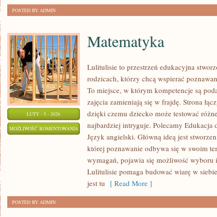
POSTED BY ADMIN
Matematyka
Lulitulisie to przestrzeń edukacyjna stwo
rodzicach, którzy chcą wspierać poznawan
To miejsce, w którym kompetencje są pod
zajęcia zamieniają się w frajdę. Strona łą
dzięki czemu dziecko może testować różne 
LUTY - 5 - 2026
najbardziej intryguje. Polecamy Edukacja 
MATEMATYKA
MOŻLIWOŚĆ KOMENTOWANIA
Język angielski. Główną ideą jest stworzen
ZOSTAŁA WYŁĄCZONA
której poznawanie odbywa się w swoim te
wymagań, pojawia się możliwość wyboru i 
Lulitulisie pomaga budować wiarę w siebi
jest tu
[ Read More ]
POSTED BY ADMIN