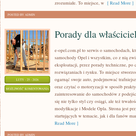
zrozumiałe. To miejsce, w
[ Read More ]
POSTED BY ADMIN
Porady dla właściciel
e-opel.com.pl to serwis o samochodach, kt
samochody Opel i wszystkim, co z nią zwi
eksploatacji, przez porady techniczne, po
rozwiązaniach i rynku. To miejsce stworzo
ogarnąć swoje auto, podejmować trafniejs
LUTY - 25 - 2026
oraz czytać o motoryzacji w sposób prakty
PORADY
MOŻLIWOŚĆ KOMENTOWANIA
zainteresowanie do samochodów z podejści
DLA
ZOSTAŁA WYŁĄCZONA
się nie tylko styl czy osiągi, ale też trwał
WŁAŚCICIELI
modyfikacje i Modele Opla. Strona jest pr
startujących w temacie, jak i dla fanów mar
Read More ]
POSTED BY ADMIN