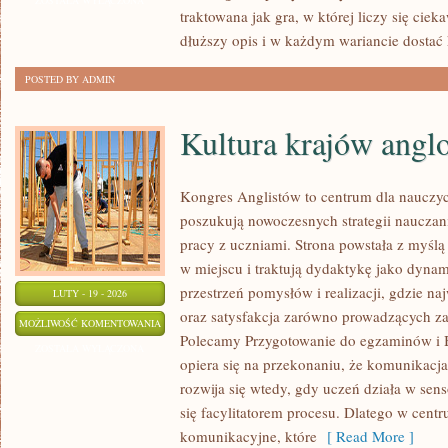
ZOSTAŁA WYŁĄCZONA
traktowana jak gra, w której liczy się ciek
MUZYCZNA
dłuższy opis i w każdym wariancie dostać 
POSTED BY ADMIN
Kultura krajów angl
Kongres Anglistów to centrum dla nauczyci
poszukują nowoczesnych strategii nauczan
pracy z uczniami. Strona powstała z myślą 
w miejscu i traktują dydaktykę jako dyna
przestrzeń pomysłów i realizacji, gdzie na
LUTY - 19 - 2026
oraz satysfakcja zarówno prowadzących zaj
KULTURA
MOŻLIWOŚĆ KOMENTOWANIA
Polecamy Przygotowanie do egzaminów i B
KRAJÓW
ZOSTAŁA WYŁĄCZONA
opiera się na przekonaniu, że komunikacja
ANGLOJĘZYCZNYCH
rozwija się wtedy, gdy uczeń działa w sens
się facylitatorem procesu. Dlatego w cent
komunikacyjne, które
[ Read More ]