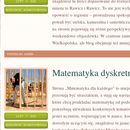
znajdziesz tu treści dopasowane do różny
LUTY - 8 - 2026
miasta to Rawicz i Rawicz. To nie jest wy
SZAMOTUŁY
MOŻLIWOŚĆ KOMENTOWANIA
opowieść o regionie – prowadzona spokojn
ZOSTAŁA WYŁĄCZONA
potrafi być sielska, kameralna i samotnicz
na stronie pojawiają się różne perspektyw
weekendowe objazdówki. W centrum zaint
Wielkopolska, ale blog obejmuje też mniej
POSTED BY ADMIN
Matematyka dyskret
Strona „Matematyka dla każdego” to miejs
przestają być straszakiem, a stają się nar
które chcą poukładać matematykę od podst
potrzebują utrwalenia konkretnych tematów
jesteś uczniem, wspierającym w nauce, ko
LUTY - 7 - 2026
dorosłym uczącym się, znajdziesz tu jasne
MATEMATYKA
MOŻLIWOŚĆ KOMENTOWANIA
krok po kroku. Zobacz także Metody numer