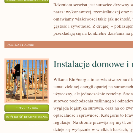
Rdzeniem serwisu jest surowiec drzewny w
DREWNIANE
ZOSTAŁA WYŁĄCZONA
naraz: wykonawczej, rzemieślniczej oraz u
omawiamy właściwości takie jak nośność, w
gęstość i żywotność. Z drugiej – pokazujemy
przekładają się na konkretne działania na
POSTED BY ADMIN
Instalacje domowe i
Wikana BioEnergia to serwis stworzona dl
temat zielonej energii opartej na surowca
użyteczny, ale jednocześnie rzetelny. Stro
surowce pochodzenia roślinnego i odpadow
wygląda logistyka surowca, oraz na co z
LUTY - 12 - 2026
opłacalność i sprawność. Kategorie to Praw
INSTALACJE
MOŻLIWOŚĆ KOMENTOWANIA
regulacje. Na stronie przewija się myśl, że
DOMOWE
ZOSTAŁA WYŁĄCZONA
dzieje się wyłącznie w wielkich hasłach, 
I