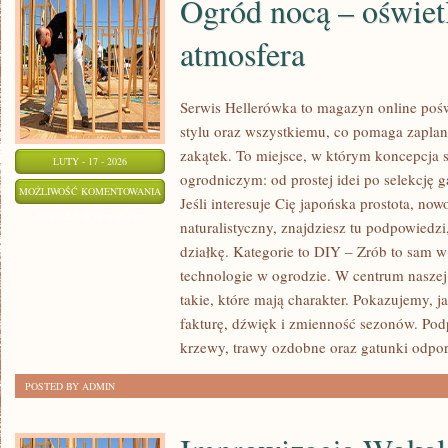
Ogród nocą – oświetl
atmosfera
Serwis Hellerówka to magazyn online po
stylu oraz wszystkiemu, co pomaga zapla
zakątek. To miejsce, w którym koncepcja 
LUTY - 17 - 2026
ogrodniczym: od prostej idei po selekcję 
OGRÓD
MOŻLIWOŚĆ KOMENTOWANIA
Jeśli interesuje Cię japońska prostota, n
NOCĄ
ZOSTAŁA WYŁĄCZONA
naturalistyczny, znajdziesz tu podpowiedzi
–
działkę. Kategorie to DIY – Zrób to sam 
OŚWIETLENIE
technologie w ogrodzie. W centrum naszej
I
takie, które mają charakter. Pokazujemy, 
ATMOSFERA
fakturę, dźwięk i zmienność sezonów. P
krzewy, trawy ozdobne oraz gatunki odpor
POSTED BY ADMIN