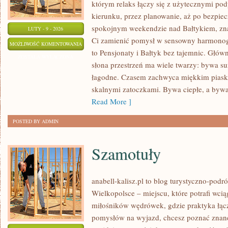
którym relaks łączy się z użytecznymi p
kierunku, przez planowanie, aż po bezpiec
spokojnym weekendzie nad Bałtykiem, znaj
LUTY - 9 - 2026
Ci zamienić pomysł w sensowny harmonogr
TRANSATLANTYCKIE
MOŻLIWOŚĆ KOMENTOWANIA
to Pensjonaty i Bałtyk bez tajemnic. Główn
REJSY
ZOSTAŁA WYŁĄCZONA
słona przestrzeń ma wiele twarzy: bywa sur
I
łagodne. Czasem zachwyca miękkim piask
PROMY
skalnymi zatoczkami. Bywa ciepłe, a bywa
Read More ]
POSTED BY ADMIN
Szamotuły
anabell-kalisz.pl to blog turystyczno-pod
Wielkopolsce – miejscu, które potrafi wcią
miłośników wędrówek, gdzie praktyka łączy 
pomysłów na wyjazd, chcesz poznać znane 