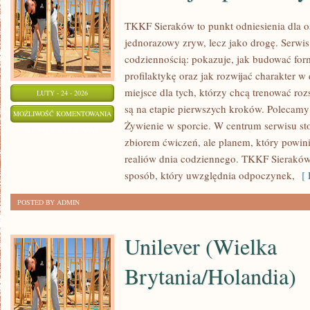
TKKF Sieraków to punkt odniesienia dla osó
jednorazowy zryw, lecz jako drogę. Serwis
codziennością: pokazuje, jak budować for
profilaktykę oraz jak rozwijać charakter 
miejsce dla tych, którzy chcą trenować roz
LUTY - 24 - 2026
są na etapie pierwszych kroków. Polecamy 
KONTUZJE
MOŻLIWOŚĆ KOMENTOWANIA
Żywienie w sporcie. W centrum serwisu stoi 
I
ZOSTAŁA WYŁĄCZONA
zbiorem ćwiczeń, ale planem, który powi
PROFILAKTYKA
realiów dnia codziennego. TKKF Sierakó
sposób, który uwzględnia odpoczynek,
[ 
POSTED BY ADMIN
Unilever (Wielka
Brytania/Holandia)