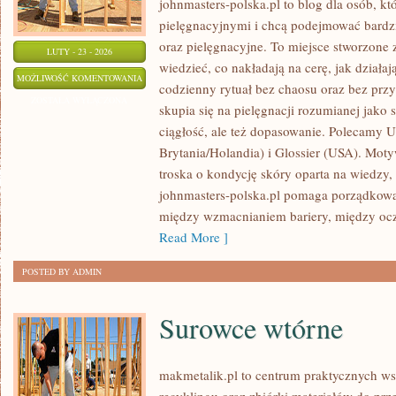
johnmasters-polska.pl to blog dla osób, kt
pielęgnacyjnymi i chcą podejmować bard
oraz pielęgnacyjne. To miejsce stworzone z
LUTY - 23 - 2026
wiedzieć, co nakładają na cerę, jak działaj
UNILEVER
MOŻLIWOŚĆ KOMENTOWANIA
codzienny rytuał bez chaosu oraz bez pr
(WIELKA
ZOSTAŁA WYŁĄCZONA
skupia się na pielęgnacji rozumianej jako 
BRYTANIA/HOLANDIA)
ciągłość, ale też dopasowanie. Polecamy U
Brytania/Holandia) i Glossier (USA). Mot
troska o kondycję skóry oparta na wiedzy, 
johnmasters-polska.pl pomaga porządkować
między wzmacnianiem bariery, między ocz
Read More ]
POSTED BY ADMIN
Surowce wtórne
makmetalik.pl to centrum praktycznych 