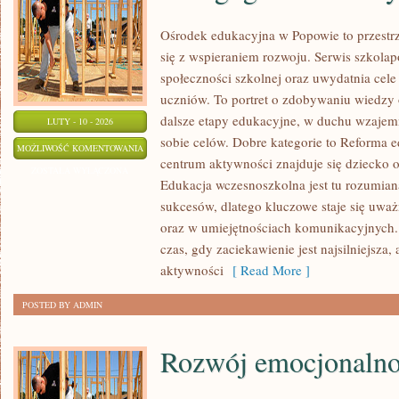
Ośrodek edukacyjna w Popowie to przestrz
się z wspieraniem rozwoju. Serwis szkolap
społeczności szkolnej oraz uwydatnia cel
uczniów. To portret o zdobywaniu wiedzy 
dalsze etapy edukacyjne, w duchu wzajem
LUTY - 10 - 2026
sobie celów. Dobre kategorie to Reforma e
PEDAGOGIKA
MOŻLIWOŚĆ KOMENTOWANIA
centrum aktywności znajduje się dziecko o
I
ZOSTAŁA WYŁĄCZONA
Edukacja wczesnoszkolna jest tu rozumian
METODYKA
sukcesów, dlatego kluczowe staje się uwa
oraz w umiejętnościach komunikacyjnych. 
czas, gdy zaciekawienie jest najsilniejsza
aktywności
[ Read More ]
POSTED BY ADMIN
Rozwój emocjonalno