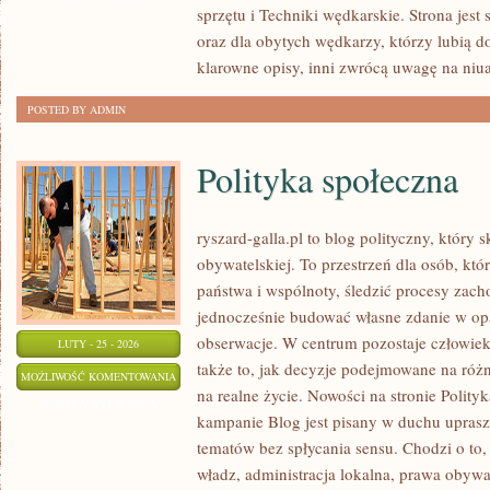
sprzętu i Techniki wędkarskie. Strona jest
EKOLOGIA
oraz dla obytych wędkarzy, którzy lubią d
klarowne opisy, inni zwrócą uwagę na niua
POSTED BY ADMIN
Polityka społeczna
ryszard-galla.pl to blog polityczny, który 
obywatelskiej. To przestrzeń dla osób, k
państwa i wspólnoty, śledzić procesy zach
jednocześnie budować własne zdanie w op
obserwacje. W centrum pozostaje człowiek
LUTY - 25 - 2026
także to, jak decyzje podejmowane na różn
POLITYKA
MOŻLIWOŚĆ KOMENTOWANIA
na realne życie. Nowości na stronie Polit
SPOŁECZNA
ZOSTAŁA WYŁĄCZONA
kampanie Blog jest pisany w duchu upras
tematów bez spłycania sensu. Chodzi o to, 
władz, administracja lokalna, prawa obywa