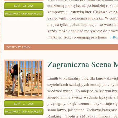
codzienną praktykę, aż po bardziej rozbu
LUTY - 22 - 2026
kompozycją i estetyką liter. Ciekawe kateg
SZKICOWNIK
MOŻLIWOŚĆ KOMENTOWANIA
Szkicownik i Codzienna Praktyka. W centru
I
ZOSTAŁA WYŁĄCZONA
nie jest tylko pokaz inspiracji – to warszt
CODZIENNA
każdy może odnaleźć motywację do powrot
PRAKTYKA
markera. Treści pomagają przełamać
[ Rea
POSTED BY ADMIN
Zagraniczna Scena 
Limith to kulturalny blog dla fanów dźwię
czytelnikach szukających emocji po całym d
wiedzieć więcej. To miejsce, w którym brz
anegdotami, a świeże wydania łączą się z 
przystępny, dzięki czemu muzyka staje się t
LUTY - 21 - 2026
samo łatwo, jak słucha. Ciekawe kategorie
ZAGRANICZNA
MOŻLIWOŚĆ KOMENTOWANIA
Rankingi i Toplisty i Muzyka Filmowa i Se
SCENA