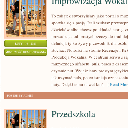
Improwizacja Wokal
To zakątek stworzyliśmy jako portal o mu
spotyka się z pasją. Jeśli szukasz przyst
dźwięków albo chcesz poukładać teorię, zn
prowadzące od prostych rzeczy do trudniejs
definicji, tylko żywy przewodnik dla osób,
LUTY - 16 - 2026
słuchać. Nowości na stronie Recenzje i R
IMPROWIZACJA
MOŻLIWOŚĆ KOMENTOWANIA
Produkcja Wokalna. W centrum serwisu są
WOKALNA
ZOSTAŁA WYŁĄCZONA
muzycznego alfabetu: puls, praca z czasem
I
czytanie nut. Wyjaśniamy prostym języki
MUZYCZNA
jak trzymać puls, po co istnieją oznaczenia
nuty. Dzięki temu nawet ktoś,
[ Read Mor
POSTED BY ADMIN
Przedszkola