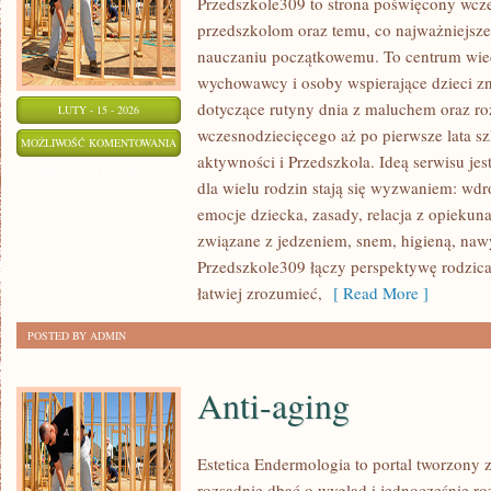
Przedszkole309 to strona poświęcony wcze
przedszkolom oraz temu, co najważniejsze
nauczaniu początkowemu. To centrum wie
wychowawcy i osoby wspierające dzieci zn
dotyczące rutyny dnia z maluchem oraz r
LUTY - 15 - 2026
wczesnodziecięcego aż po pierwsze lata s
PRZEDSZKOLA
MOŻLIWOŚĆ KOMENTOWANIA
aktywności i Przedszkola. Ideą serwisu jes
ZOSTAŁA WYŁĄCZONA
dla wielu rodzin stają się wyzwaniem: wd
emocje dziecka, zasady, relacja z opiekun
związane z jedzeniem, snem, higieną, na
Przedszkole309 łączy perspektywę rodzica
łatwiej zrozumieć,
[ Read More ]
POSTED BY ADMIN
Anti-aging
Estetica Endermologia to portal tworzony 
rozsądnie dbać o wygląd i jednocześnie ro