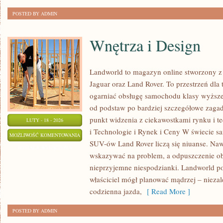
POSTED BY ADMIN
Wnętrza i Design
Landworld to magazyn online stworzony 
Jaguar oraz Land Rover. To przestrzeń dla 
ogarniać obsługę samochodu klasy wyższej
od podstaw po bardziej szczegółowe zagad
punkt widzenia z ciekawostkami rynku i t
LUTY - 18 - 2026
i Technologie i Rynek i Ceny W świecie s
WNĘTRZA
MOŻLIWOŚĆ KOMENTOWANIA
SUV-ów Land Rover liczą się niuanse. Naw
I
ZOSTAŁA WYŁĄCZONA
wskazywać na problem, a odpuszczenie ob
DESIGN
nieprzyjemne niespodzianki. Landworld po
właściciel mógł planować mądrzej – niezale
codzienna jazda,
[ Read More ]
POSTED BY ADMIN