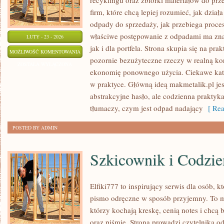
recyklingu oraz zbiórki materiałów do prze
firm, które chcą lepiej rozumieć, jak dzia
odpady do sprzedaży, jak przebiega proces
właściwe postępowanie z odpadami ma zna
LUTY - 23 - 2026
jak i dla portfela. Strona skupia się na pra
SUROWCE
MOŻLIWOŚĆ KOMENTOWANIA
pozornie bezużyteczne rzeczy w realną ko
WTÓRNE
ZOSTAŁA WYŁĄCZONA
ekonomię ponownego użycia. Ciekawe kate
w praktyce. Główną ideą makmetalik.pl jest
abstrakcyjne hasło, ale codzienna praktyk
tłumaczy, czym jest odpad nadający
[ Rea
POSTED BY ADMIN
Szkicownik i Codzie
Elfiki777 to inspirujący serwis dla osób, k
pismo odręczne w sposób przyjemny. To mi
którzy kochają kreskę, cenią notes i chcą
oraz piśmie. Strona prowadzi czytelnika o