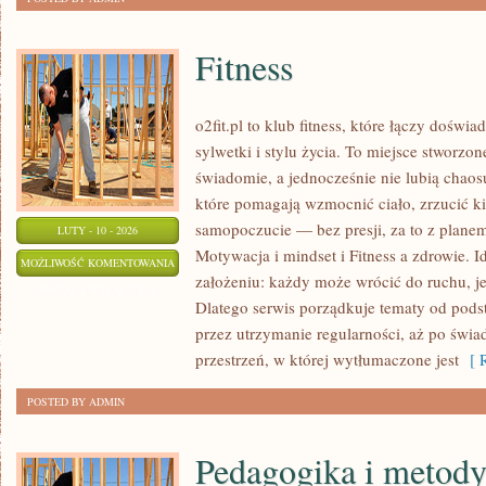
Fitness
o2fit.pl to klub fitness, które łączy dośw
sylwetki i stylu życia. To miejsce stworzon
świadomie, a jednocześnie nie lubią chaosu
które pomagają wzmocnić ciało, zrzucić ki
samopoczucie — bez presji, za to z planem
LUTY - 10 - 2026
Motywacja i mindset i Fitness a zdrowie. Id
FITNESS
MOŻLIWOŚĆ KOMENTOWANIA
założeniu: każdy może wrócić do ruchu, je
ZOSTAŁA WYŁĄCZONA
Dlatego serwis porządkuje tematy od pods
przez utrzymanie regularności, aż po świ
przestrzeń, w której wytłumaczone jest
[ R
POSTED BY ADMIN
Pedagogika i metod