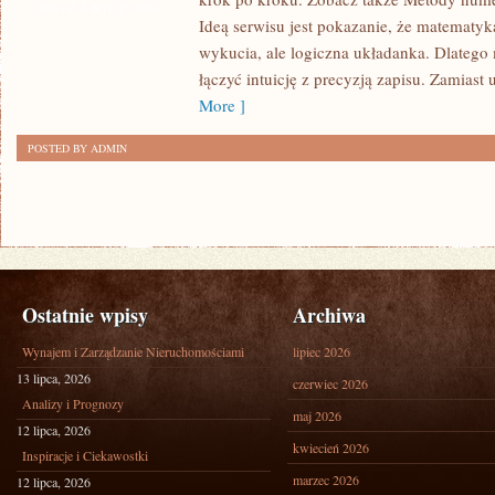
DYSKRETNA
ZOSTAŁA WYŁĄCZONA
Ideą serwisu jest pokazanie, że matematyka
wykucia, ale logiczna układanka. Dlatego m
łączyć intuicję z precyzją zapisu. Zamiast
More ]
POSTED BY ADMIN
Ostatnie wpisy
Archiwa
Wynajem i Zarządzanie Nieruchomościami
lipiec 2026
13 lipca, 2026
czerwiec 2026
Analizy i Prognozy
maj 2026
12 lipca, 2026
kwiecień 2026
Inspiracje i Ciekawostki
marzec 2026
12 lipca, 2026