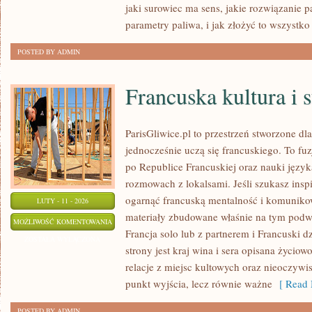
jaki surowiec ma sens, jakie rozwiązanie p
MAŁOSKALOWE
parametry paliwa, i jak złożyć to wszystko
POSTED BY ADMIN
Francuska kultura i s
ParisGliwice.pl to przestrzeń stworzone dla
jednocześnie uczą się francuskiego. To f
po Republice Francuskiej oraz nauki język
rozmowach z lokalsami. Jeśli szukasz inspi
ogarnąć francuską mentalność i komunikowa
LUTY - 11 - 2026
materiały zbudowane właśnie na tym podw
FRANCUSKA
MOŻLIWOŚĆ KOMENTOWANIA
Francja solo lub z partnerem i Francuski d
KULTURA
ZOSTAŁA WYŁĄCZONA
strony jest kraj wina i sera opisana życiowo
I
relacje z miejsc kultowych oraz nieoczywist
STYL
punkt wyjścia, lecz równie ważne
[ Read 
ŻYCIA
POSTED BY ADMIN