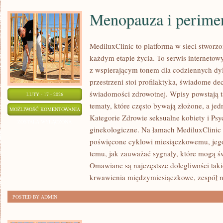
Menopauza i perime
MediluxClinic to platforma w sieci stworz
każdym etapie życia. To serwis internetowy
z wspierającym tonem dla codziennych dy
przestrzeni stoi profilaktyka, świadome d
świadomości zdrowotnej. Wpisy powstają 
LUTY - 17 - 2026
tematy, które często bywają złożone, a je
MENOPAUZA
MOŻLIWOŚĆ KOMENTOWANIA
Kategorie Zdrowie seksualne kobiety i Psy
I
ZOSTAŁA WYŁĄCZONA
ginekologiczne. Na łamach MediluxClinic p
PERIMENOPAUZA
poświęcone cyklowi miesiączkowemu, je
temu, jak zauważać sygnały, które mogą ś
Omawiane są najczęstsze dolegliwości taki
krwawienia międzymiesiączkowe, zespół n
POSTED BY ADMIN