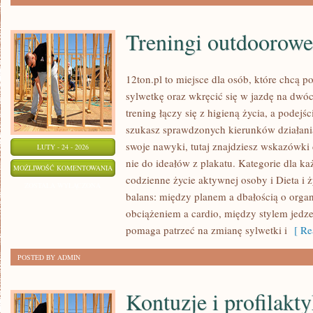
Treningi outdoorowe
12ton.pl to miejsce dla osób, które chcą 
sylwetkę oraz wkręcić się w jazdę na dwó
trening łączy się z higieną życia, a podejśc
szukasz sprawdzonych kierunków działani
swoje nawyki, tutaj znajdziesz wskazówki
LUTY - 24 - 2026
nie do ideałów z plakatu. Kategorie dla każ
TRENINGI
MOŻLIWOŚĆ KOMENTOWANIA
codzienne życie aktywnej osoby i Dieta i 
OUTDOOROWE
ZOSTAŁA WYŁĄCZONA
balans: między planem a dbałością o orga
obciążeniem a cardio, między stylem jedze
pomaga patrzeć na zmianę sylwetki i
[ Re
POSTED BY ADMIN
Kontuzje i profilakt