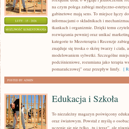
na czym polega zabiegi medyczno-estetyczn
gabinetowe mają sens. To miejsce łączy d
informacjami o składnikach i mechanizma
LUTY - 15 - 2026
tkankach i organizmie. Dzięki temu czyte
ANTI-
MOŻLIWOŚĆ KOMENTOWANIA
rozwiązania pewniej oraz unikać marketi
AGING
ZOSTAŁA WYŁĄCZONA
kategorie to Mezoterapia i Recenzje zabi
znajduje się troska o skórę twarzy i ciała,
modelowaniem sylwetki. Szczególne miejs
podciśnieniowe, rozumiana jako terapia ws
pomarańczowej” oraz przepływ limfy.
[ Re
POSTED BY ADMIN
Edukacja i Szkoła
To niezależny magazyn poświęcony edukac
oraz światowym. Powstał z myślą o osobach
uczenie się nie tylko „tu i teraz”, ale równ