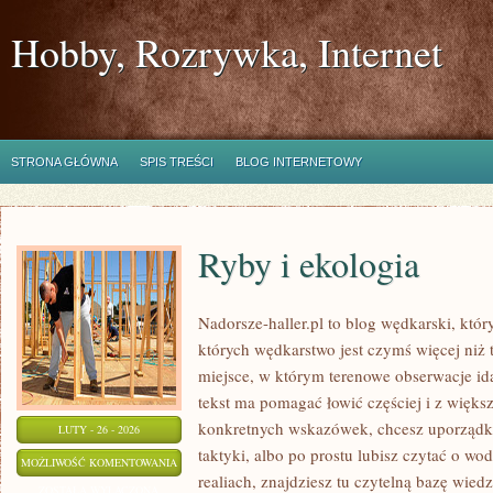
Hobby, Rozrywka, Internet
STRONA GŁÓWNA
SPIS TREŚCI
BLOG INTERNETOWY
Ryby i ekologia
Nadorsze-haller.pl to blog wędkarski, któr
których wędkarstwo jest czymś więcej ni
miejsce, w którym terenowe obserwacje id
tekst ma pomagać łowić częściej i z większ
konkretnych wskazówek, chcesz uporządk
LUTY - 26 - 2026
taktyki, albo po prostu lubisz czytać o wo
RYBY
MOŻLIWOŚĆ KOMENTOWANIA
realiach, znajdziesz tu czytelną bazę wiedz
I
ZOSTAŁA WYŁĄCZONA