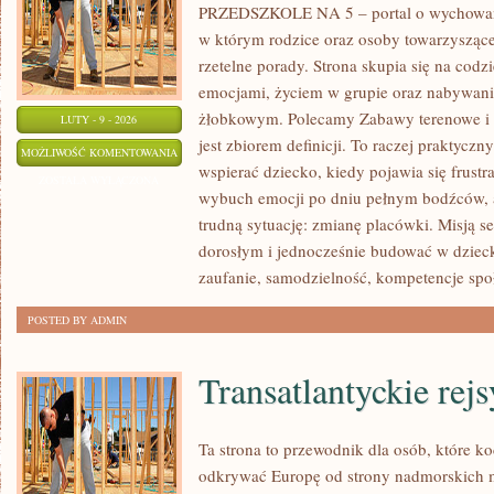
PRZEDSZKOLE NA 5 – portal o wychowa
w którym rodzice oraz osoby towarzyszące
rzetelne porady. Strona skupia się na codz
emocjami, życiem w grupie oraz nabywan
żłobkowym. Polecamy Zabawy terenowe i Li
LUTY - 9 - 2026
jest zbiorem definicji. To raczej praktycz
ROZWÓJ
MOŻLIWOŚĆ KOMENTOWANIA
wspierać dziecko, kiedy pojawia się frust
EMOCJONALNO-
ZOSTAŁA WYŁĄCZONA
wybuch emocji po dniu pełnym bodźców, 
SPOŁECZNY
trudną sytuację: zmianę placówki. Misją se
dorosłym i jednocześnie budować w dzieck
zaufanie, samodzielność, kompetencje spo
POSTED BY ADMIN
Transatlantyckie rej
Ta strona to przewodnik dla osób, które k
odkrywać Europę od strony nadmorskich m