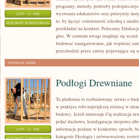
programy, metody, potrzeby podopiecznych
wyzwania edukatorów oraz priorytety insty
LUTY - 14 - 2026
to, by łączyć codzienność szkolną z analiz
EDUKACJA
MOŻLIWOŚĆ KOMENTOWANIA
przekładać na konkret. Polecamy Edukacja 
I
ZOSTAŁA WYŁĄCZONA
głos. W centrum uwagi znajduje się uczeń 
SZKOŁA
budować zaangażowanie, jak wspierać samo
przechodzić przez zatory pojawiające się 
POSTED BY ADMIN
Podłogi Drewniane
Ta platforma to rozbudowany serwis o bu
w praktyce robi największą różnicę w ele
budowy. Jeżeli interesuje Cię realizacja inw
połać dachowa, kondygnacja stropowa albo d
informacje podane w konkretny sposób, b
LUTY - 13 - 2026
kategorie Ekologia i zrównoważony rozwój
PODŁOGI
MOŻLIWOŚĆ KOMENTOWANIA