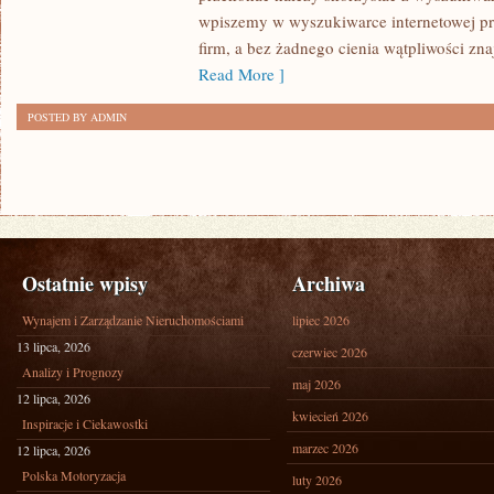
Z
wpiszemy w wyszukiwarce internetowej pr
OBSZARU
firm, a bez żadnego cienia wątpliwości zn
PLACU
Read More ]
POSTED BY ADMIN
Ostatnie wpisy
Archiwa
Wynajem i Zarządzanie Nieruchomościami
lipiec 2026
13 lipca, 2026
czerwiec 2026
Analizy i Prognozy
maj 2026
12 lipca, 2026
kwiecień 2026
Inspiracje i Ciekawostki
marzec 2026
12 lipca, 2026
Polska Motoryzacja
luty 2026