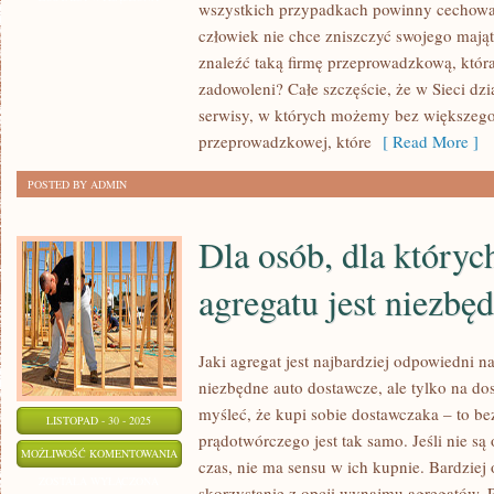
wszystkich przypadkach powinny cechować
DOMU
człowiek nie chce zniszczyć swojego mają
–
znaleźć taką firmę przeprowadzkową, która
TO
zadowoleni? Całe szczęście, że w Sieci dz
Z
serwisy, w których możemy bez większego 
PEWNOŚCIĄ
przeprowadzkowej, które
[ Read More ]
NIC
POSTED BY ADMIN
PROSTEGO!
Dla osób, dla któryc
agregatu jest niezbę
Jaki agregat jest najbardziej odpowiedni na
niezbędne auto dostawcze, ale tylko na do
myśleć, że kupi sobie dostawczaka – to b
LISTOPAD - 30 - 2025
prądotwórczego jest tak samo. Jeśli nie są
DLA
MOŻLIWOŚĆ KOMENTOWANIA
czas, nie ma sensu w ich kupnie. Bardzie
OSÓB,
ZOSTAŁA WYŁĄCZONA
skorzystanie z opcji wynajmu agregatów. 