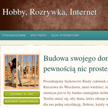
Hobby, Rozrywka, Internet
STRONA GŁÓWNA
SPIS TREŚCI
BLOG INTERNETOWY
Budowa swojego dom
pewnością nic prost
Poszukujemy fachowców Kiedy człowiek ch
Rzeszowa do Wrocławia, musi wiedzieć, ż
istotnym jest to by bardzo umiejętnie dob
LISTOPAD - 30 - 2025
Trzeba starać się, aby firma, która oferuje
BUDOWA
MOŻLIWOŚĆ KOMENTOWANIA
dla nas pełną satysfakcję. Dobrze, każdy 
SWOJEGO
ZOSTAŁA WYŁĄCZONA