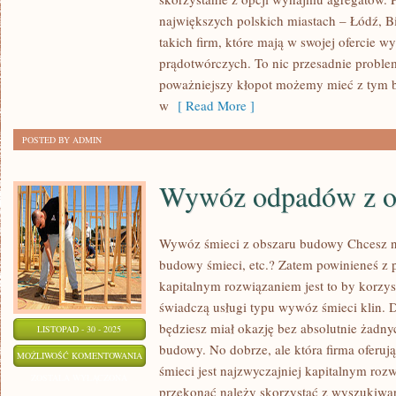
DLA
największych polskich miastach – Łódź, Bia
KTÓRYCH
takich firm, które mają w swojej ofercie 
SKORZYSTANIE
prądotwórczych. To nic przesadnie prob
Z
poważniejszy kłopot możemy mieć z tym by
AGREGATU
w
[ Read More ]
JEST
POSTED BY ADMIN
NIEZBĘDNE
Wywóz odpadów z ob
Wywóz śmieci z obszaru budowy Chcesz na
budowy śmieci, etc.? Zatem powinieneś z 
kapitalnym rozwiązaniem jest to by korzyst
świadczą usługi typu wywóz śmieci klin. 
będziesz miał okazję bez absolutnie żadn
LISTOPAD - 30 - 2025
budowy. No dobrze, ale która firma oferu
WYWÓZ
MOŻLIWOŚĆ KOMENTOWANIA
śmieci jest najzwyczajniej kapitalnym ro
ODPADÓW
ZOSTAŁA WYŁĄCZONA
przekonać należy skorzystać z wyszukiwark