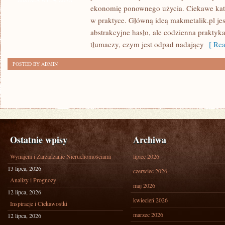
ZOSTAŁA WYŁĄCZONA
ekonomię ponownego użycia. Ciekawe kate
w praktyce. Główną ideą makmetalik.pl jest
abstrakcyjne hasło, ale codzienna praktyk
tłumaczy, czym jest odpad nadający
[ Rea
POSTED BY ADMIN
Ostatnie wpisy
Archiwa
Wynajem i Zarządzanie Nieruchomościami
lipiec 2026
13 lipca, 2026
czerwiec 2026
Analizy i Prognozy
maj 2026
12 lipca, 2026
kwiecień 2026
Inspiracje i Ciekawostki
marzec 2026
12 lipca, 2026