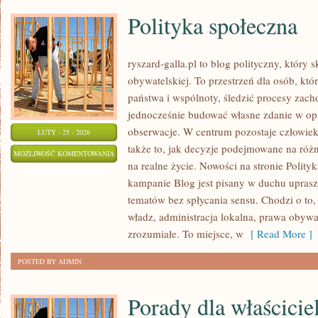
Polityka społeczna
ryszard-galla.pl to blog polityczny, który 
obywatelskiej. To przestrzeń dla osób, k
państwa i wspólnoty, śledzić procesy zach
jednocześnie budować własne zdanie w op
obserwacje. W centrum pozostaje człowiek
LUTY - 25 - 2026
także to, jak decyzje podejmowane na różn
POLITYKA
MOŻLIWOŚĆ KOMENTOWANIA
na realne życie. Nowości na stronie Polit
SPOŁECZNA
ZOSTAŁA WYŁĄCZONA
kampanie Blog jest pisany w duchu upras
tematów bez spłycania sensu. Chodzi o to, 
władz, administracja lokalna, prawa obywa
zrozumiałe. To miejsce, w
[ Read More ]
POSTED BY ADMIN
Porady dla właściciel