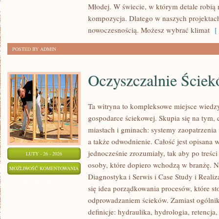
Młodej. W świecie, w którym detale robią ró
I
kompozycja. Dlatego w naszych projekta
DOKUMENTY
nowoczesnością. Możesz wybrać klimat
[ 
POSTED BY ADMIN
Oczyszczalnie Ście
Ta witryna to kompleksowe miejsce wiedzy
gospodarce ściekowej. Skupia się na tym, 
miastach i gminach: systemy zaopatrzenia
a także odwodnienie. Całość jest opisana 
jednocześnie zrozumiały, tak aby po treści
LUTY - 26 - 2026
osoby, które dopiero wchodzą w branżę. No
OCZYSZCZALNIE
MOŻLIWOŚĆ KOMENTOWANIA
Diagnostyka i Serwis i Case Study i Realiz
ŚCIEKÓW
ZOSTAŁA WYŁĄCZONA
się idea porządkowania procesów, które st
odprowadzaniem ścieków. Zamiast ogólnik
definicje: hydraulika, hydrologia, retencj