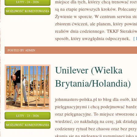
miejsce dla tych, którzy chcą trenować roz
LUTY - 24 - 2026
są na etapie pierwszych kroków. Polecamy 
KONTUZJE
MOŻLIWOŚĆ KOMENTOWANIA
Żywienie w sporcie. W centrum serwisu stoi 
I
ZOSTAŁA WYŁĄCZONA
zbiorem ćwiczeń, ale planem, który powi
PROFILAKTYKA
realiów dnia codziennego. TKKF Sierakó
sposób, który uwzględnia odpoczynek,
[ 
POSTED BY ADMIN
Unilever (Wielka
Brytania/Holandia)
johnmasters-polska.pl to blog dla osób, kt
pielęgnacyjnymi i chcą podejmować bard
oraz pielęgnacyjne. To miejsce stworzone z
LUTY - 23 - 2026
wiedzieć, co nakładają na cerę, jak działaj
UNILEVER
MOŻLIWOŚĆ KOMENTOWANIA
codzienny rytuał bez chaosu oraz bez pr
(WIELKA
ZOSTAŁA WYŁĄCZONA
skupia się na pielęgnacji rozumianej jako 