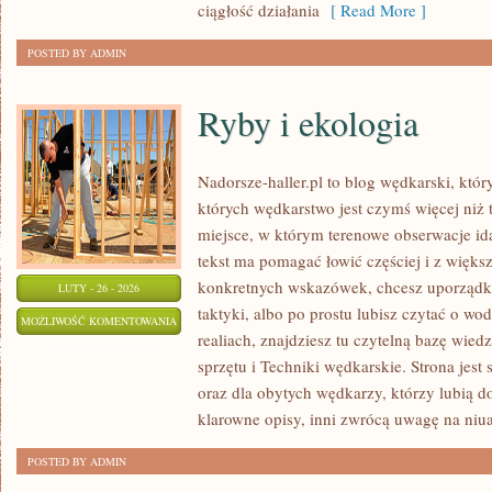
ciągłość działania
[ Read More ]
POSTED BY ADMIN
Ryby i ekologia
Nadorsze-haller.pl to blog wędkarski, któr
których wędkarstwo jest czymś więcej ni
miejsce, w którym terenowe obserwacje id
tekst ma pomagać łowić częściej i z większ
konkretnych wskazówek, chcesz uporządk
LUTY - 26 - 2026
taktyki, albo po prostu lubisz czytać o wo
RYBY
MOŻLIWOŚĆ KOMENTOWANIA
realiach, znajdziesz tu czytelną bazę wiedz
I
ZOSTAŁA WYŁĄCZONA
sprzętu i Techniki wędkarskie. Strona jest
EKOLOGIA
oraz dla obytych wędkarzy, którzy lubią d
klarowne opisy, inni zwrócą uwagę na niua
POSTED BY ADMIN