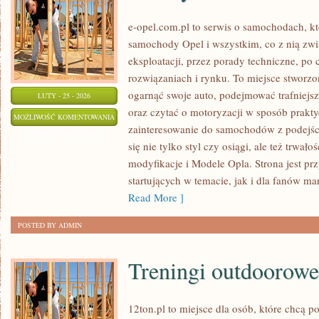
e-opel.com.pl to serwis o samochodach, kt
samochody Opel i wszystkim, co z nią zwi
eksploatacji, przez porady techniczne, po
rozwiązaniach i rynku. To miejsce stworzo
ogarnąć swoje auto, podejmować trafniejs
LUTY - 25 - 2026
oraz czytać o motoryzacji w sposób prakty
PORADY
MOŻLIWOŚĆ KOMENTOWANIA
zainteresowanie do samochodów z podejści
DLA
ZOSTAŁA WYŁĄCZONA
się nie tylko styl czy osiągi, ale też trwał
WŁAŚCICIELI
modyfikacje i Modele Opla. Strona jest pr
startujących w temacie, jak i dla fanów mar
Read More ]
POSTED BY ADMIN
Treningi outdoorowe
12ton.pl to miejsce dla osób, które chcą 