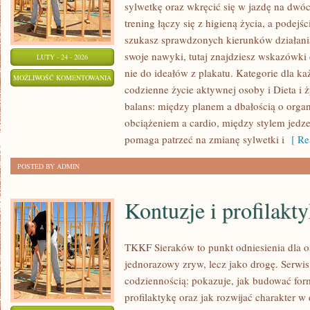
sylwetkę oraz wkręcić się w jazdę na dwó
trening łączy się z higieną życia, a podejśc
szukasz sprawdzonych kierunków działani
swoje nawyki, tutaj znajdziesz wskazówki
LUTY - 24 - 2026
nie do ideałów z plakatu. Kategorie dla każ
TRENINGI
MOŻLIWOŚĆ KOMENTOWANIA
codzienne życie aktywnej osoby i Dieta i 
OUTDOOROWE
ZOSTAŁA WYŁĄCZONA
balans: między planem a dbałością o orga
obciążeniem a cardio, między stylem jedze
pomaga patrzeć na zmianę sylwetki i
[ Re
POSTED BY ADMIN
Kontuzje i profilakt
TKKF Sieraków to punkt odniesienia dla osó
jednorazowy zryw, lecz jako drogę. Serwis
codziennością: pokazuje, jak budować for
profilaktykę oraz jak rozwijać charakter 