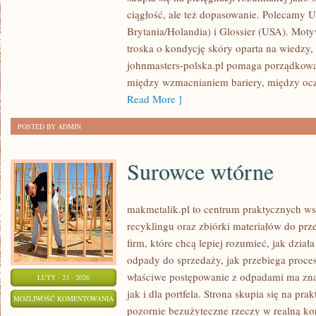
BRYTANIA/HOLANDIA)
ciągłość, ale też dopasowanie. Polecamy U
Brytania/Holandia) i Glossier (USA). Mot
troska o kondycję skóry oparta na wiedzy, 
johnmasters-polska.pl pomaga porządkować
między wzmacnianiem bariery, między ocz
Read More ]
POSTED BY ADMIN
Surowce wtórne
makmetalik.pl to centrum praktycznych 
recyklingu oraz zbiórki materiałów do prze
firm, które chcą lepiej rozumieć, jak dzia
odpady do sprzedaży, jak przebiega proces
właściwe postępowanie z odpadami ma zna
LUTY - 23 - 2026
jak i dla portfela. Strona skupia się na pra
SUROWCE
MOŻLIWOŚĆ KOMENTOWANIA
pozornie bezużyteczne rzeczy w realną ko
WTÓRNE