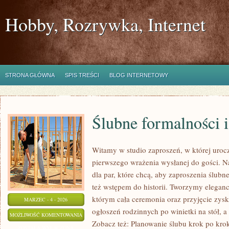
Hobby, Rozrywka, Internet
STRONA GŁÓWNA
SPIS TREŚCI
BLOG INTERNETOWY
Ślubne formalności 
Witamy w studio zaproszeń, w której urocz
pierwszego wrażenia wysłanej do gości. Nas
dla par, które chcą, aby zaproszenia ślubne
też wstępem do historii. Tworzymy eleganck
którym cała ceremonia oraz przyjęcie zysk
MARZEC - 4 - 2026
ogłoszeń rodzinnych po winietki na stół, a
ŚLUBNE
MOŻLIWOŚĆ KOMENTOWANIA
Zobacz też: Planowanie ślubu krok po krok
FORMALNOŚCI
ZOSTAŁA WYŁĄCZONA