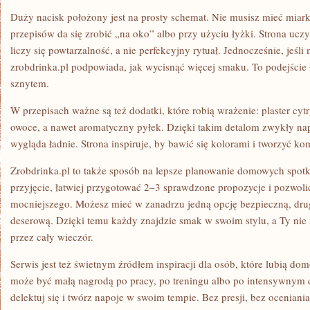
Duży nacisk położony jest na prosty schemat. Nie musisz mieć miark
przepisów da się zrobić „na oko” albo przy użyciu łyżki. Strona u
liczy się powtarzalność, a nie perfekcyjny rytuał. Jednocześnie, jeśli
zrobdrinka.pl podpowiada, jak wycisnąć więcej smaku. To podejście 
sznytem.
W przepisach ważne są też dodatki, które robią wrażenie: plaster cy
owoce, a nawet aromatyczny pyłek. Dzięki takim detalom zwykły napó
wygląda ładnie. Strona inspiruje, by bawić się kolorami i tworzyć ko
Zrobdrinka.pl to także sposób na lepsze planowanie domowych spotk
przyjęcie, łatwiej przygotować 2–3 sprawdzone propozycje i pozwol
mocniejszego. Możesz mieć w zanadrzu jedną opcję bezpieczną, drug
deserową. Dzięki temu każdy znajdzie smak w swoim stylu, a Ty nie
przez cały wieczór.
Serwis jest też świetnym źródłem inspiracji dla osób, które lubią d
może być małą nagrodą po pracy, po treningu albo po intensywnym d
delektuj się i twórz napoje w swoim tempie. Bez presji, bez oceniani