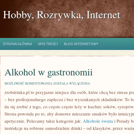
Hobby, Rozrywka, Internet
STRONA GŁÓWNA
SPIS TREŚCI
BLOG INTERNETOWY
Alkohol w gastronomii
ALKOHOL
MOŻLIWOŚĆ KOMENTOWANIA
ZOSTAŁA WYŁĄCZONA
W
zrobdrinka.pl to przyjazne miejsce dla osób, które chcą bez stresu 
GASTRONOMII
– bez profesjonalnego zaplecza i bez wyszukanych składników. To b
da się zrobić z tego, co często często leży w kuchni: soków, syropó
Strona powstała po to, aby domowe mieszanie smaków było intuicyjn
apetycznie. Polecamy takie kategorie jak:
Alkohole świata
i Porady b
instrukcje na robione samodzielnie drinki – od klasyków, przez wari