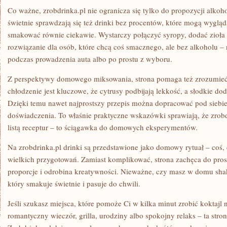
Co ważne, zrobdrinka.pl nie ogranicza się tylko do propozycji alk
świetnie sprawdzają się też drinki bez procentów, które mogą wygląd
smakować równie ciekawie. Wystarczy połączyć syropy, dodać zioła i
rozwiązanie dla osób, które chcą coś smacznego, ale bez alkoholu – 
podczas prowadzenia auta albo po prostu z wyboru.
Z perspektywy domowego miksowania, strona pomaga też zrozumieć k
chłodzenie jest kluczowe, że cytrusy podbijają lekkość, a słodkie d
Dzięki temu nawet najprostszy przepis można dopracować pod siebie
doświadczenia. To właśnie praktyczne wskazówki sprawiają, że zrobd
listą receptur – to ściągawka do domowych eksperymentów.
Na zrobdrinka.pl drinki są przedstawione jako domowy rytuał – coś
wielkich przygotowań. Zamiast komplikować, strona zachęca do pros
proporcje i odrobina kreatywności. Nieważne, czy masz w domu shaker
który smakuje świetnie i pasuje do chwili.
Jeśli szukasz miejsca, które pomoże Ci w kilka minut zrobić koktaj
romantyczny wieczór, grilla, urodziny albo spokojny relaks – ta stron