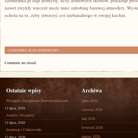
Zrobdrinka.pl daje pomysły, uczy domowych skrótów, pokazuje proste
nawet zwykły wieczór może mieć odrobinę barowej atmosfery. Wystar
ochota na to, żeby stworzyć coś niebanalnego w swojej kuchni.
CATEGORIES:
BLOG INTERNETOWY
Comments are closed.
Ostatnie wpisy
Archiwa
Wynajem i Zarządzanie Nieruchomościami
lipiec 2026
13 lipca, 2026
czerwiec 2026
Analizy i Prognozy
maj 2026
12 lipca, 2026
kwiecień 2026
Inspiracje i Ciekawostki
marzec 2026
12 lipca, 2026