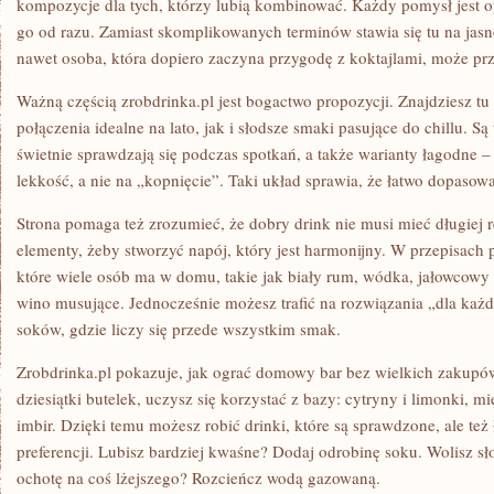
kompozycje dla tych, którzy lubią kombinować. Każdy pomysł jest o
go od razu. Zamiast skomplikowanych terminów stawia się tu na jasn
nawet osoba, która dopiero zaczyna przygodę z koktajlami, może p
Ważną częścią zrobdrinka.pl jest bogactwo propozycji. Znajdziesz t
połączenia idealne na lato, jak i słodsze smaki pasujące do chillu. Są
świetnie sprawdzają się podczas spotkań, a także warianty łagodne –
lekkość, a nie na „kopnięcie”. Taki układ sprawia, że łatwo dopasowa
Strona pomaga też zrozumieć, że dobry drink nie musi mieć długiej 
elementy, żeby stworzyć napój, który jest harmonijny. W przepisach p
które wiele osób ma w domu, takie jak biały rum, wódka, jałowcowy g
wino musujące. Jednocześnie możesz trafić na rozwiązania „dla każde
soków, gdzie liczy się przede wszystkim smak.
Zrobdrinka.pl pokazuje, jak ograć domowy bar bez wielkich zakupó
dziesiątki butelek, uczysz się korzystać z bazy: cytryny i limonki, 
imbir. Dzięki temu możesz robić drinki, które są sprawdzone, ale te
preferencji. Lubisz bardziej kwaśne? Dodaj odrobinę soku. Wolisz sł
ochotę na coś lżejszego? Rozcieńcz wodą gazowaną.