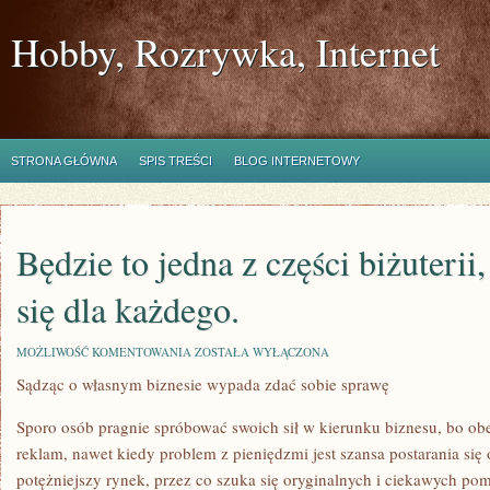
Hobby, Rozrywka, Internet
STRONA GŁÓWNA
SPIS TREŚCI
BLOG INTERNETOWY
Będzie to jedna z części biżuterii,
się dla każdego.
BĘDZIE
MOŻLIWOŚĆ KOMENTOWANIA
ZOSTAŁA WYŁĄCZONA
TO
Sądząc o własnym biznesie wypada zdać sobie sprawę
JEDNA
Z
CZĘŚCI
Sporo osób pragnie spróbować swoich sił w kierunku biznesu, bo ob
BIŻUTERII,
KTÓRA
reklam, nawet kiedy problem z pieniędzmi jest szansa postarania się 
NADAJE
potężniejszy rynek, przez co szuka się oryginalnych i ciekawych p
SIĘ