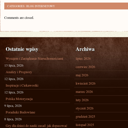
CATEGORIES:
BLOG INTERNETOWY
Comments are closed.
Ostatnie wpisy
Archiwa
Wynajem i Zarządzanie Nieruchomościami
lipiec 2026
13 lipca, 2026
czerwiec 2026
Analizy i Prognozy
maj 2026
12 lipca, 2026
kwiecień 2026
Inspiracje i Ciekawostki
marzec 2026
12 lipca, 2026
Polska Motoryzacja
luty 2026
9 lipca, 2026
styczeń 2026
Poradniki Budowlane
grudzień 2025
8 lipca, 2026
listopad 2025
Gry dla dzieci do nauki zasad: jak dopasować