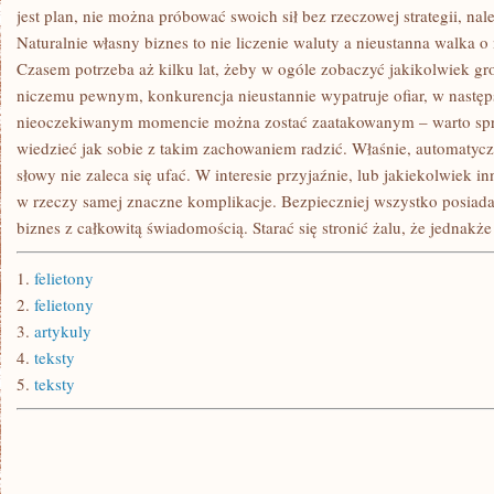
DLA
jest plan, nie można próbować swoich sił bez rzeczowej strategii, nal
KAŻDEGO.
Naturalnie własny biznes to nie liczenie waluty a nieustanna walka o 
Czasem potrzeba aż kilku lat, żeby w ogóle zobaczyć jakikolwiek g
niczemu pewnym, konkurencja nieustannie wypatruje ofiar, w następs
nieoczekiwanym momencie można zostać zaatakowanym – warto sp
wiedzieć jak sobie z takim zachowaniem radzić. Właśnie, automatyc
słowy nie zaleca się ufać. W interesie przyjaźnie, lub jakiekolwiek 
w rzeczy samej znaczne komplikacje. Bezpieczniej wszystko posiada
biznes z całkowitą świadomością. Starać się stronić żalu, że jednakże
1.
felietony
2.
felietony
3.
artykuly
4.
teksty
5.
teksty