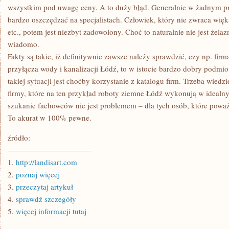
wszystkim pod uwagę ceny. A to duży błąd. Generalnie w żadnym p
bardzo oszczędzać na specjalistach. Człowiek, który nie zwraca więk
etc., potem jest niezbyt zadowolony. Choć to naturalnie nie jest żelaz
wiadomo.
Fakty są takie, iż definitywnie zawsze należy sprawdzić, czy np. firm
przyłącza wody i kanalizacji Łódź, to w istocie bardzo dobry pod
takiej sytuacji jest choćby korzystanie z katalogu firm. Trzeba wiedzi
firmy, które na ten przykład roboty ziemne Łódź wykonują w idealny
szukanie fachowców nie jest problemem – dla tych osób, które powa
To akurat w 100% pewne.
źródło:
———————————
1.
http://landisart.com
2.
poznaj więcej
3.
przeczytaj artykuł
4.
sprawdź szczegóły
5.
więcej informacji tutaj