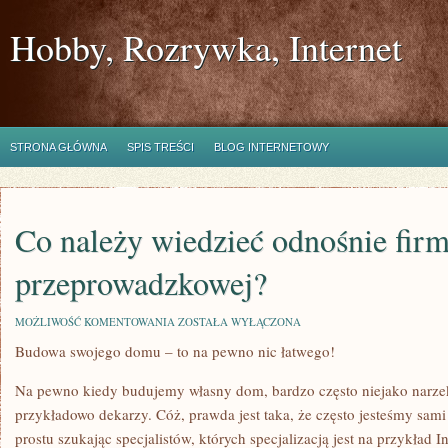
Hobby, Rozrywka, Internet
STRONA GŁÓWNA
SPIS TREŚCI
BLOG INTERNETOWY
Co należy wiedzieć odnośnie firm
przeprowadzkowej?
CO
MOŻLIWOŚĆ KOMENTOWANIA
ZOSTAŁA WYŁĄCZONA
NALEŻY
Budowa swojego domu – to na pewno nic łatwego!
WIEDZIEĆ
ODNOŚNIE
FIRM
Na pewno kiedy budujemy własny dom, bardzo często niejako narz
Z
BRANŻY
przykładowo dekarzy. Cóż, prawda jest taka, że często jesteśmy sam
PRZEPROWADZKOWEJ?
prostu szukając specjalistów, których specjalizacją jest na przykład 