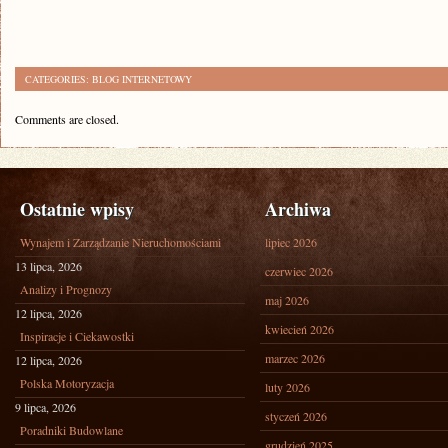
CATEGORIES:
BLOG INTERNETOWY
Comments are closed.
Ostatnie wpisy
Archiwa
Wynajem i Zarządzanie Nieruchomościami
lipiec 2026
13 lipca, 2026
czerwiec 2026
Analizy i Prognozy
maj 2026
12 lipca, 2026
kwiecień 2026
Inspiracje i Ciekawostki
marzec 2026
12 lipca, 2026
Polska Motoryzacja
luty 2026
9 lipca, 2026
styczeń 2026
Poradniki Budowlane
grudzień 2025