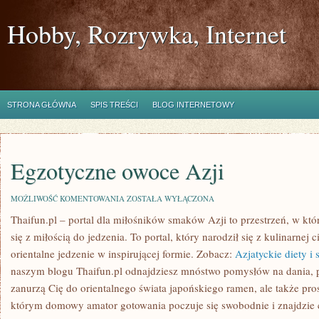
Hobby, Rozrywka, Internet
STRONA GŁÓWNA
SPIS TREŚCI
BLOG INTERNETOWY
Egzotyczne owoce Azji
EGZOTYCZNE
MOŻLIWOŚĆ KOMENTOWANIA
ZOSTAŁA WYŁĄCZONA
OWOCE
Thaifun.pl – portal dla miłośników smaków Azji to przestrzeń, w któ
AZJI
się z miłością do jedzenia. To portal, który narodził się z kulinarnej
orientalne jedzenie w inspirującej formie. Zobacz:
Azjatyckie diety i s
naszym blogu Thaifun.pl odnajdziesz mnóstwo pomysłów na dania, po
zanurzą Cię do orientalnego świata japońskiego ramen, ale także pro
którym domowy amator gotowania poczuje się swobodnie i znajdzie c