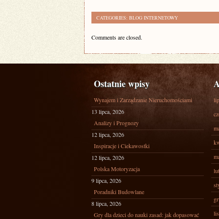
CATEGORIES:
BLOG INTERNETOWY
Comments are closed.
Ostatnie wpisy
A
Wynajem i Zarządzanie Nieruchomościami
li
13 lipca, 2026
cz
Analizy i Prognozy
ma
12 lipca, 2026
kw
Inspiracje i Ciekawostki
ma
12 lipca, 2026
Polska Motoryzacja
lu
9 lipca, 2026
st
Poradniki Budowlane
gr
8 lipca, 2026
li
Gry dla dzieci do nauki zasad: jak dopasować