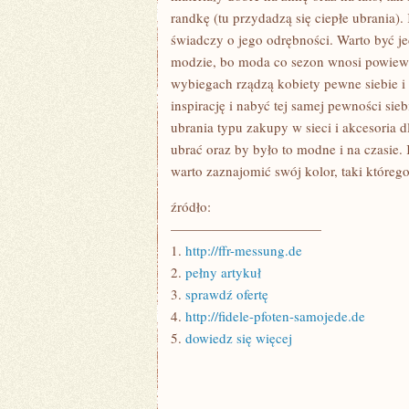
randkę (tu przydadzą się ciepłe ubrania).
świadczy o jego odrębności. Warto być je
modzie, bo moda co sezon wnosi powiew ś
wybiegach rządzą kobiety pewne siebie i 
inspirację i nabyć tej samej pewności sieb
ubrania typu zakupy w sieci i akcesoria d
ubrać oraz by było to modne i na czasie.
warto zaznajomić swój kolor, taki którego
źródło:
———————————
1.
http://ffr-messung.de
2.
pełny artykuł
3.
sprawdź ofertę
4.
http://fidele-pfoten-samojede.de
5.
dowiedz się więcej