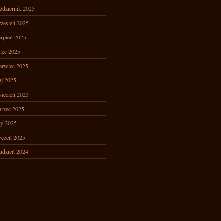
ździernik 2025
zesień 2025
erpień 2025
piec 2025
erwiec 2025
j 2025
iecień 2025
rzec 2025
ty 2025
yczeń 2025
udzień 2024