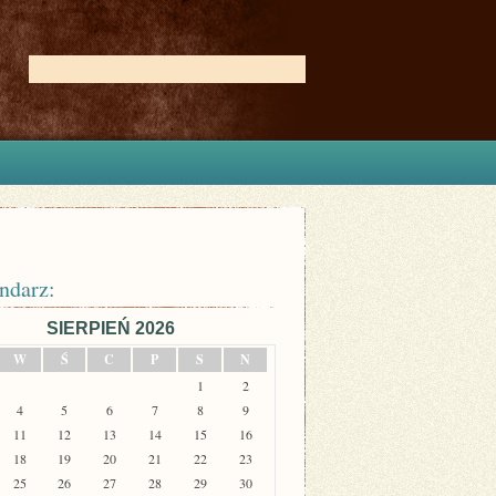
ndarz:
SIERPIEŃ 2026
W
Ś
C
P
S
N
1
2
4
5
6
7
8
9
11
12
13
14
15
16
18
19
20
21
22
23
25
26
27
28
29
30