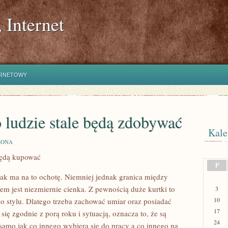
 Internet
ERNETOWY
o ludzie stale będą zdobywać
Kale
ZONA
będą kupować
P
jak ma na to ochotę. Niemniej jednak granica między
 jest niezmiernie cienka. Z pewnością duże kurtki to
3
10
go stylu. Dlatego trzeba zachować umiar oraz posiadać
17
się zgodnie z porą roku i sytuacją, oznacza to, że są
24
 samo jak co innego wybiera się do pracy a co innego na