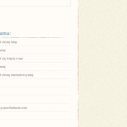
ama:
 stronę tutaj
teraz
 się więcej o nas
tutaj
stronę internetową tutaj
tokyojoesbelmont.com