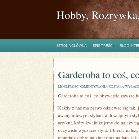
Hobby, Rozrywka,
STRONA GŁÓWNA
SPIS TREŚCI
BLOG INT
Garderoba to coś, c
GARDEROBA
MOŻLIWOŚĆ KOMENTOWANIA
ZOSTAŁA WYŁĄC
TO
Garderoba to coś, co obywatele zawsze 
COŚ,
CO
LUDZIE
Każdy z nas ma prawo odziewać się tak, 
STALE
BĘDĄ
awangardowym stylem, a dowcipnym stylem
ZDOBYWAĆ
artykuł, który kwalifikujemy do należyte
oczywiste wyczucie stylu. Ubierać należy 
materiały dobre na zimę oraz na lato, tak