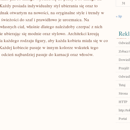
31
 Każdy posiada indywidualny styl ubierania się oraz to
dnak otwartym na nowości, na oryginalne style i trendy w
« lip
wieżości do szaf i prawidłowo je urozmaica. Na
własnych ciał, właśnie dlatego należałoby czerpać z nich
Rekl
ie ubierając się modnie oraz stylowo. Architekci kreują
la każdego rodzaju figury, aby każda kobieta miała się w co
Odwiedź
 Każdej kobiecie pasuje w innym kolorze wskutek tego
Zobacz 
 odcień najbardziej pasuje do karnacji oraz włosów.
Dowiedz
Przejdź 
Odwiedź 
Tutaj
Strona
HTTP
http://
Portal