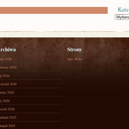
Kate
Kategorie
rchiwa
Strony
piec 2026
Spis Treści
erwiec 2026
j 2026
iecień 2026
rzec 2026
ty 2026
yczeń 2026
udzień 2025
stopad 2025