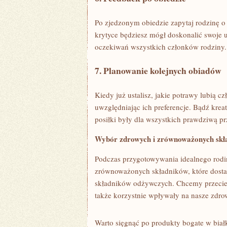
Po zjedzonym ⁣obiedzie zapytaj rodzinę o
krytyce⁤ będziesz mógł doskonalić swoje 
oczekiwań wszystkich​ członków⁤ rodziny.
7. Planowanie kolejnych obiadów
Kiedy już ustalisz, jakie potrawy lubią c
uwzględniając⁣ ich preferencje. Bądź kre
posiłki ⁣były dla wszystkich prawdziwą p
Wybór zdrowych i zrównoważonych skł
Podczas przygotowywania idealnego ‍rodi
zrównoważonych składników, które dostar
składników odżywczych. Chcemy przecież,
także korzystnie wpływały na⁢ nasze zdro
Warto sięgnąć po⁣ produkty ‍bogate w białk