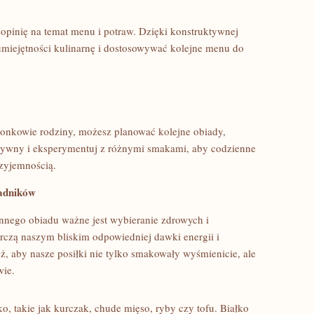
 opinię na temat‍ menu i potraw. Dzięki konstruktywnej
umiejętności‍ kulinarnę i dostosowywać kolejne menu do⁣
złonkowie rodziny, ⁤możesz planować kolejne obiady,
atywny ⁢i⁤ eksperymentuj z różnymi smakami, ⁤aby codzienne
rzyjemnością.
adników
nnego obiadu ważne jest wybieranie zdrowych i
czą naszym bliskim odpowiedniej‌ dawki energii i
 aby‍ nasze posiłki nie tylko smakowały wyśmienicie, ale
wie.
o, takie jak‌ kurczak, chude mięso, ryby czy‍ tofu. Białko