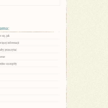
ama:
 się, jak
więcej informacji
 aby przeczytać
teraz
pełne szczegóły