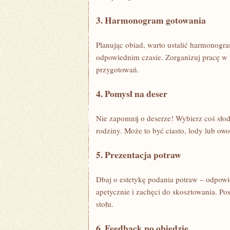
3. Harmonogram gotowania
Planując obiad, warto ustalić ⁢harmonogr
odpowiednim czasie. Zorganizuj pracę w ku
przygotowań.
4. Pomysł na deser
Nie zapomnij o deserze! Wybierz coś‌ sł
‌rodziny. Może to być‌ ciasto, lody lub‌ o
5. Prezentacja potraw
Dbaj o estetykę podania potraw – odpowie
apetycznie i zachęci do skosztowania. Po
stołu.
6. Feedback po obiedzie