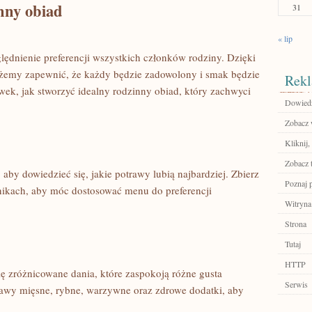
nny obiad
31
« lip
lędnienie preferencji wszystkich członków rodziny. Dzięki
my zapewnić, że każdy ⁢będzie zadowolony i‍ smak będzie
Rekl
wek, ⁢jak stworzyć idealny rodzinny obiad, który zachwyci
Dowiedz
Zobacz 
Kliknij,
Zobacz 
aby ⁤dowiedzieć się, jakie potrawy lubią najbardziej. Zbierz
Poznaj 
nikach, aby móc dostosować menu do ​preferencji
Witryna
Strona
Tutaj
HTTP
ię zróżnicowane dania, które zaspokoją różne gusta
Serwis
awy mięsne, rybne, warzywne oraz zdrowe dodatki,​ aby