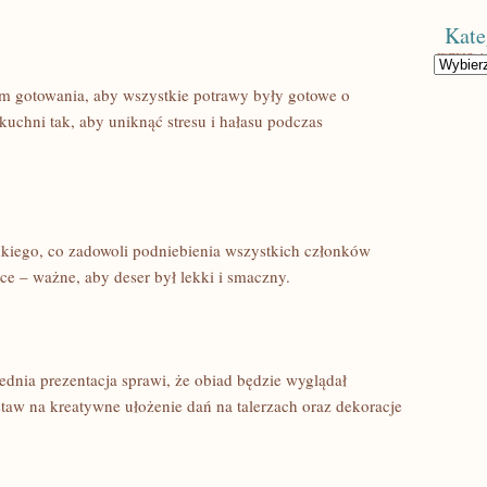
Kate
Kategorie
am gotowania, aby wszystkie potrawy były gotowe⁤ o
chni tak, ⁤aby uniknąć stresu ⁢i hałasu podczas
odkiego, co zadowoli podniebienia wszystkich członków
woce – ważne, aby deser był lekki i smaczny.
dnia prezentacja sprawi, że obiad ⁤będzie wyglądał
staw na kreatywne ułożenie dań na ​talerzach oraz dekoracje