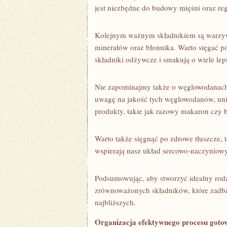
jest niezbędne⁣ do budowy mięśni oraz re
Kolejnym ważnym składnikiem ​są warzywa
⁣minerałów oraz błonnika. Warto ⁣sięgać
składniki odżywcze ⁣i⁣ smakują o wiele lepi
Nie zapominajmy także o węglowodanach,
uwagę na jakość tych węglowodanów, unik
produkty, takie ‍jak razowy makaron ​czy 
Warto​ także sięgnąć po zdrowe tłuszcze, 
wspierają nasz układ sercowo-naczyniowy
Podsumowując, aby ​stworzyć idealny rodz
zrównoważonych składników, które zadbas
najbliższych.
Organizacja efektywnego procesu‍ goto