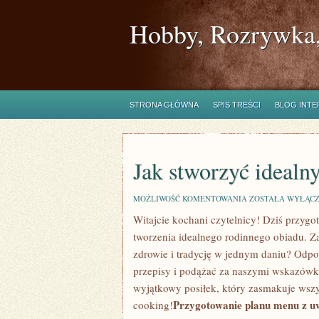
Hobby, Rozrywka,
STRONA GŁÓWNA
SPIS TREŚCI
BLOG INT
Jak stworzyć idealn
JAK
MOŻLIWOŚĆ KOMENTOWANIA
ZOSTAŁA WYŁĄC
STWORZYĆ
Witajcie kochani czytelnicy!⁢ Dziś przyg
IDEALNY
RODZINNY
tworzenia idealnego rodinnego obiadu. ⁢Z
OBIAD
zdrowie i tradycję w ​jednym daniu? Odpow
przepisy i⁢ podążać ‌za naszymi wskazówk
wyjątkowy posiłek, który zasmakuje wszys
Przygotowanie planu menu z uw
cooking!