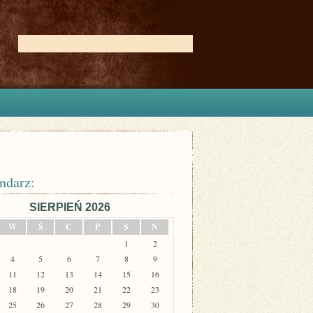
ndarz:
SIERPIEŃ 2026
W
Ś
C
P
S
N
1
2
4
5
6
7
8
9
11
12
13
14
15
16
18
19
20
21
22
23
25
26
27
28
29
30