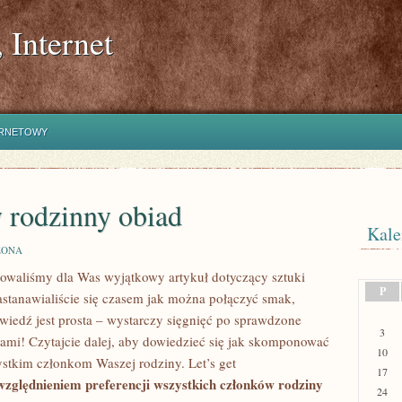
 Internet
ERNETOWY
y rodzinny obiad
Kale
ZONA
otowaliśmy dla Was wyjątkowy artykuł dotyczący sztuki‍
P
astanawialiście się⁢ czasem jak można połączyć smak,
iedź ⁢jest‍ prosta – wystarczy sięgnięć po sprawdzone
3
ami! Czytajcie ‌dalej, aby dowiedzieć się jak skomponować
10
tkim członkom ‌Waszej rodziny.⁢ Let’s get
17
zględnieniem preferencji ​wszystkich członków rodziny
24