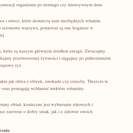
generacji organizmu po treningu czy intensywnym⁢ dniu.
 ‌i owoce, które dostarczą nam niezbędnych witamin,
 po sezonowe warzywa,​ ponieważ są one bogatsze w
ej.
 które są naszym głównym​ źródłem energii. Zwracajmy
ajmy przetworzonej ⁣żywności i sięgajmy po pełnoziarniste
brązowy ryż.
takie jak oliwa ‍z oliwek, awokado czy orzechy. Tłuszcze te
 oraz pomagają wchłaniać niektóre witaminy.
inny obiad, konieczne jest wybieranie zdrowych i
z zarówno o dobry smak, jak i o ​zdrowie swoich
wania