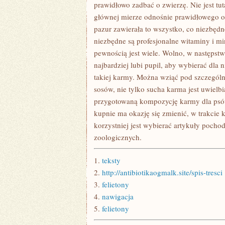
CAŁY
prawidłowo zadbać o zwierzę. Nie jest t
CZAS
głównej mierze odnośnie prawidłowego o
W
MODZIEKILKANAŚ
pazur zawierała to wszystko, co niezbęd
LAT
niezbędne są profesjonalne witaminy i mi
TEMU
WIELU
pewnością jest wiele. Wolno, w następst
POLAKÓW
ULOKOWAŁO
najbardziej lubi pupil, aby wybierać dla 
SWOJE
takiej karmy. Można wziąć pod szczegó
NADMIARY
PIENIĘŻNE
sosów, nie tylko sucha karma jest uwielbi
przygotowaną kompozycję karmy dla psów 
kupnie ma okazję się zmienić, w trakcie
korzystniej jest wybierać artykuły poc
zoologicznych.
1.
teksty
2.
http://antibiotikaogmalk.site/spis-tresci
3.
felietony
4.
nawigacja
5.
felietony