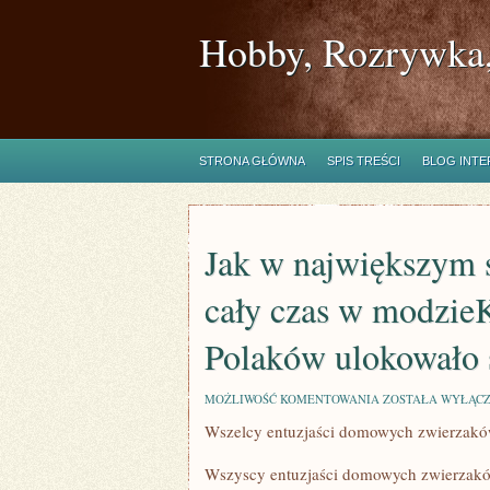
Hobby, Rozrywka,
STRONA GŁÓWNA
SPIS TREŚCI
BLOG INT
Jak w największym s
cały czas w modzieK
Polaków ulokowało 
JAK
MOŻLIWOŚĆ KOMENTOWANIA
ZOSTAŁA WYŁĄC
W
Wszelcy entuzjaści domowych zwierzaków
NAJWIĘKSZYM
STOPNIU
OSZCZĘDZANIE
Wszyscy entuzjaści domowych zwierzaków
JEST