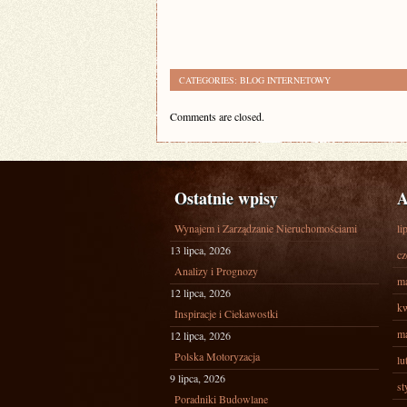
CATEGORIES:
BLOG INTERNETOWY
Comments are closed.
Ostatnie wpisy
A
Wynajem i Zarządzanie Nieruchomościami
li
13 lipca, 2026
cz
Analizy i Prognozy
ma
12 lipca, 2026
kw
Inspiracje i Ciekawostki
ma
12 lipca, 2026
Polska Motoryzacja
lu
9 lipca, 2026
st
Poradniki Budowlane