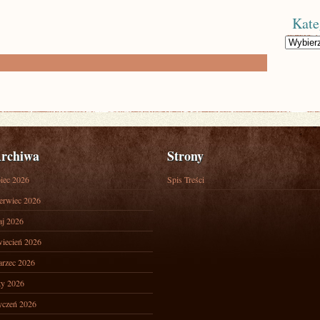
Kate
Kategorie
rchiwa
Strony
piec 2026
Spis Treści
erwiec 2026
j 2026
iecień 2026
rzec 2026
ty 2026
yczeń 2026