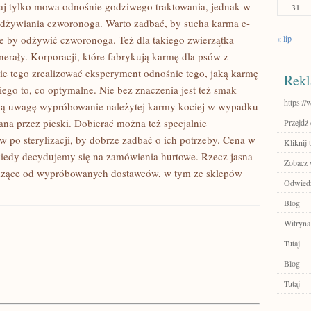
utaj tylko mowa odnośnie godziwego traktowania, jednak w
31
dżywiania czworonoga. Warto zadbać, by sucha karma e-
CIE
ne by odżywić czworonoga. Też dla takiego zwierzątka
« lip
nerały. Korporacji, które fabrykują karmę dla psów z
wie tego zrealizować eksperyment odnośnie tego, jaką karmę
Rekl
niego to, co optymalne. Nie bez znaczenia jest też smak
https://
lną uwagę wypróbowanie należytej karmy kociej w wypadku
ana przez pieski. Dobierać można też specjalnie
Przejdź 
po sterylizacji, by dobrze zadbać o ich potrzeby. Cena w
Kliknij 
 kiedy decydujemy się na zamówienia hurtowe. Rzecz jasna
Zobacz 
hodzące od wypróbowanych dostawców, w tym ze sklepów
Odwiedź
Blog
Witryna
Tutaj
Blog
Tutaj