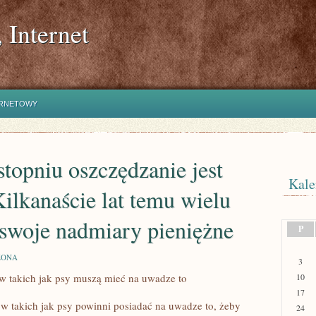
 Internet
ERNETOWY
topniu oszczędzanie jest
Kale
ilkanaście lat temu wielu
swoje nadmiary pieniężne
P
ZONA
3
 takich jak psy muszą mieć na uwadze to
10
17
 takich jak psy powinni posiadać na uwadze to, żeby
24