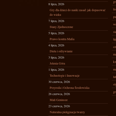
gr
8 lipca, 2026
li
Gry dla dzieci do nauki zasad: jak dopasować
do wieku
pa
7 lipca, 2026
wr
Stany Zjednoczone
si
5 lipca, 2026
Prawo kontra Mafia
li
4 lipca, 2026
cz
Dieta i odżywianie
ma
3 lipca, 2026
kw
Jelenia Góra
ma
1 lipca, 2026
Technologie i Innowacje
lu
30 czerwca, 2026
st
Przyroda i Ochrona Środowiska
gr
26 czerwca, 2026
Mali Geniusze
23 czerwca, 2026
Naturalna pielęgnacja twarzy