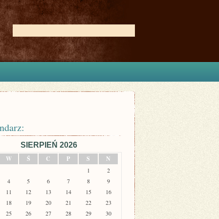
ndarz:
SIERPIEŃ 2026
W
Ś
C
P
S
N
1
2
4
5
6
7
8
9
11
12
13
14
15
16
18
19
20
21
22
23
25
26
27
28
29
30