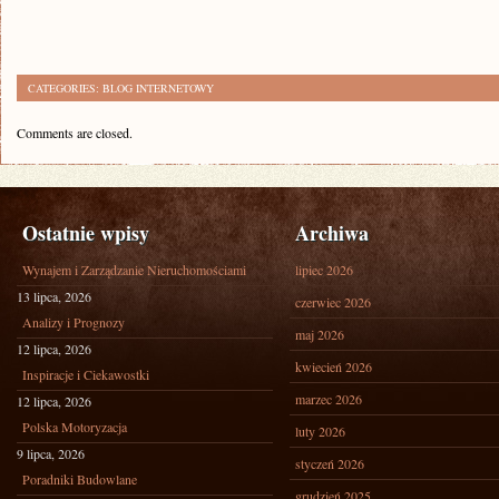
CATEGORIES:
BLOG INTERNETOWY
Comments are closed.
Ostatnie wpisy
Archiwa
Wynajem i Zarządzanie Nieruchomościami
lipiec 2026
13 lipca, 2026
czerwiec 2026
Analizy i Prognozy
maj 2026
12 lipca, 2026
kwiecień 2026
Inspiracje i Ciekawostki
marzec 2026
12 lipca, 2026
Polska Motoryzacja
luty 2026
9 lipca, 2026
styczeń 2026
Poradniki Budowlane
grudzień 2025