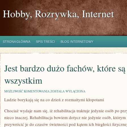
Hobby, Rozrywka, Internet
STRONA GŁÓWNA
SPIS TREŚCI
BLOG INTERNETOWY
Jest bardzo dużo fachów, które są
wszystkim
JEST
MOŻLIWOŚĆ KOMENTOWANIA
ZOSTAŁA WYŁĄCZONA
BARDZO
Ludzie borykają się na co dzień z rozmaitymi kłopotami
DUŻO
FACHÓW,
KTÓRE
Chociaż wydaje nam się, iż rehabilitacja traktuje jedynie osób po prz
SĄ
PRZEDE
nieco inaczej. Rehabilitacja bowiem dotycz nie jedynie osób, którym 
WSZYSTKIM
przywrócić je do czasów świetności pod kątem ich biegłości fizyczne