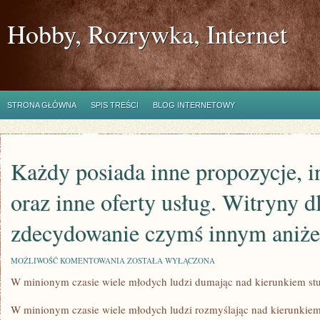
Hobby, Rozrywka, Internet
STRONA GŁÓWNA
SPIS TREŚCI
BLOG INTERNETOWY
Każdy posiada inne propozycje, i
oraz inne oferty usług. Witryny dl
zdecydowanie czymś innym aniże
KAŻDY
MOŻLIWOŚĆ KOMENTOWANIA
ZOSTAŁA WYŁĄCZONA
POSIADA
W minionym czasie wiele młodych ludzi dumając nad kierunkiem stu
INNE
PROPOZYCJE,
INNE
W minionym czasie wiele młodych ludzi rozmyślając nad kierunkiem
DYSPOZYCJE