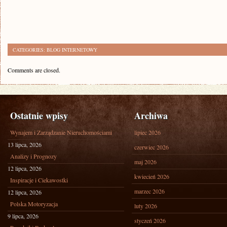
CATEGORIES:
BLOG INTERNETOWY
Comments are closed.
Ostatnie wpisy
Archiwa
Wynajem i Zarządzanie Nieruchomościami
lipiec 2026
13 lipca, 2026
czerwiec 2026
Analizy i Prognozy
maj 2026
12 lipca, 2026
kwiecień 2026
Inspiracje i Ciekawostki
marzec 2026
12 lipca, 2026
Polska Motoryzacja
luty 2026
9 lipca, 2026
styczeń 2026