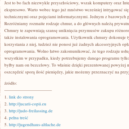
ORAZ
Jest to bo fach niezwykle przyszłościowy, wszak komputery oraz Inte
INNE
ekspresowo. Warto wobec tego już mnóstwo wcześniej intrygować si
OFERTY
USŁUG.
technicznymi oraz pojęciami informatycznymi. Jednym z bazowych po
WITRYNY
Rozróżniamy rozmaite rodzaje chmur, a do głównych należą prywat
DLA
FIRM
Chmury te zapewniają szansę uniknięcia przymusów zakupu różnorod
SĄ
ZDECYDOWANIE
także instalowania oprogramowania. Użytkownik chmury dokonuje ty
CZYMŚ
korzystania z niej, tudzież nie ponosi już żadnych akcesoryjnych op
INNYM
ANIŻELI
oprogramowania. Wolno łatwo zakomunikować, że tego rodzaju usłu
wszystkim w przypadku, kiedy potrzebujemy danego programu tylko n
byłby nam on bezcelowy. To właśnie dzięki prezentowanej powyżej
oszczędzić sporą ilość pieniędzy, jakie możemy przeznaczyć na przy
źródło:
———————————
1.
link do strony
2.
http://jucarii-copii.eu
3.
http://judo-freilassing.de
4.
pełna treść
5.
http://jugendhaus-altlache.de