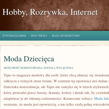
Hobby, Rozrywka, Internet
STRONA GŁÓWNA
SPIS TREŚCI
BLOG INTERNETOWY
Moda Dziecięca
MODA
MOŻLIWOŚĆ KOMENTOWANIA
ZOSTAŁA WYŁĄCZONA
DZIECIĘCA
Tajus to magazyn modowy dla osób, które chcą ubierać się świadomi
odkrycia z różnych stron świata. W centrum tej opowieści stoi italian 
francuska nonszalancja, ale Tajus nie zamyka się w trzech etykietach.
który prowadzi przez fasony, tkaniny, kolory i detale tak, by czyte
adaptować je do własnej codzienności. Koniecznie zobacz:
Moda luk
wrażenie, że moda jest opowieścią, a nie tylko szafą pełną wieszak