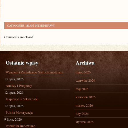
CATEGORIES:
BLOG INTERNETOWY
Comments are closed.
Ostatnie wpisy
Archiwa
Wynajem i Zarządzanie Nieruchomościami
lipiec 2026
13 lipca, 2026
czerwiec 2026
Analizy i Prognozy
maj 2026
12 lipca, 2026
kwiecień 2026
Inspiracje i Ciekawostki
marzec 2026
12 lipca, 2026
Polska Motoryzacja
luty 2026
9 lipca, 2026
styczeń 2026
Poradniki Budowlane