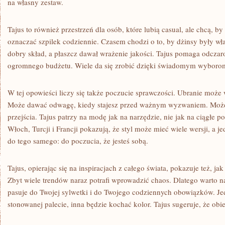
na własny zestaw.
Tajus to również przestrzeń dla osób, które lubią casual, ale chcą, 
oznaczać szpilek codziennie. Czasem chodzi o to, by dżinsy były wł
dobry skład, a płaszcz dawał wrażenie jakości. Tajus pomaga odcza
ogromnego budżetu. Wiele da się zrobić dzięki świadomym wyboro
W tej opowieści liczy się także poczucie sprawczości. Ubranie może 
Może dawać odwagę, kiedy stajesz przed ważnym wyzwaniem. Może
przejścia. Tajus patrzy na modę jak na narzędzie, nie jak na ciągłe 
Włoch, Turcji i Francji pokazują, że styl może mieć wiele wersji, a
do tego samego: do poczucia, że jesteś sobą.
Tajus, opierając się na inspiracjach z całego świata, pokazuje też, j
Zbyt wiele trendów naraz potrafi wprowadzić chaos. Dlatego warto n
pasuje do Twojej sylwetki i do Twojego codziennych obowiązków. Je
stonowanej palecie, inna będzie kochać kolor. Tajus sugeruje, że obie 