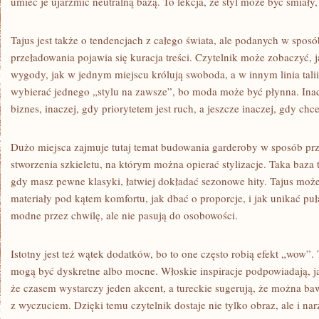
umieć je ujarzmić neutralną bazą. To lekcja, że styl może być śmiały
Tajus jest także o tendencjach z całego świata, ale podanych w sposó
przeładowania pojawia się kuracja treści. Czytelnik może zobaczyć,
wygody, jak w jednym miejscu królują swoboda, a w innym linia talii.
wybierać jednego „stylu na zawsze”, bo moda może być płynna. Inacz
biznes, inaczej, gdy priorytetem jest ruch, a jeszcze inaczej, gdy ch
Dużo miejsca zajmuje tutaj temat budowania garderoby w sposób pr
stworzenia szkieletu, na którym można opierać stylizacje. Taka baza t
gdy masz pewne klasyki, łatwiej dokładać sezonowe hity. Tajus moż
materiały pod kątem komfortu, jak dbać o proporcje, i jak unikać pu
modne przez chwilę, ale nie pasują do osobowości.
Istotny jest też wątek dodatków, bo to one często robią efekt „wow”.
mogą być dyskretne albo mocne. Włoskie inspiracje podpowiadają, jak
że czasem wystarczy jeden akcent, a tureckie sugerują, że można ba
z wyczuciem. Dzięki temu czytelnik dostaje nie tylko obraz, ale i nar