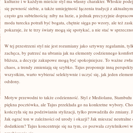
kulturze i w każdym mieście styl ma własny charakter. Włoskie podej
się pewność siebie, a także umiejętność łączenia tradycji z aktualny
często gra subtelnością: niby na luzie, a jednak precyzyjnie dopraco
moda turecka potrafi być bogata, chętnie sięga po wzory, ale też zas
pokazuje, że te trzy światy mogą się spotykać, a nie stać w sprzeczno
W tej przestrzeni styl nie jest rozumiany jako sztywny regulamin, ty
zachęca, by patrzeć na ubrania jak na elementy codziennego komfort
bliższa, a decyzje zakupowe mogą być spokojniejsze. To ważne zwła
chaos, a trendy zmieniają się szybko. Tajus proponuje inną perspekt
wszystkim, warto wybierać selektywnie i uczyć się, jak jeden eleme
odsłony.
Motyw przewodni to także codzienność. Styl z Mediolanu, Stambułu
piękna pocztówka, ale Tajus przekłada go na konkretne wybory. Chodz
kończyła się na podziwianiu stylizacji, tylko prowadziła do zmiany. 
Jak ograć ton w zależności od urody i okazji? Jak mieszać neutraln
dodatkiem? Tajus koncentruje się na tym, co pozwala czytelnikowi w