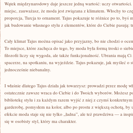
Wątek międzynarodowy daje jeszcze jedną wartość: uczy otwartości. 
miejsc, zauważasz, że moda jest związana z klimatem. Włochy to częs
proporcja, Turcja to ornament. Tajus pokazuje te różnice po to, byś 
jak budowanie własnego stylu z elementów, które do Ciebie pasują: t
Cały klimat Tajus można opisać jako przyjazny, bo nie chodzi o ocen
To miejsce, które zachęca do tego, by moda była formą troski o siebi
filozofii liczy się wygoda, ale także funkcjonalność. Ubrania mają C
spacerze, na spotkaniu, na wyjeździe. Tajus pokazuje, jak myśleć o st
jednocześnie niebanalny.
I właśnie dlatego Tajus działa jak towarzysz: prowadzi przez modę wło
ostatecznie zawsze wraca do Ciebie i do Twoich wyborów. Możesz pot
bibliotekę stylu i za każdym razem wyjść z niej z czymś konkretny
garderobę, pomysłem na kolor, albo po prostu z większą ochotą, by 
efekcie moda staje się nie tylko „ładna”, ale też prawdziwa — a inspi
się w osobisty styl, który ma charakter.