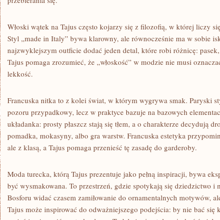
przebierania się.
Włoski wątek na Tajus często kojarzy się z filozofią, w której liczy si
Styl „made in Italy” bywa klarowny, ale równocześnie ma w sobie is
najzwyklejszym outficie dodać jeden detal, które robi różnicę: pasek,
Tajus pomaga zrozumieć, że „włoskość” w modzie nie musi oznaczać 
lekkość.
Francuska nitka to z kolei świat, w którym wygrywa smak. Paryski s
pozoru przypadkowy, lecz w praktyce bazuje na bazowych elementach.
układanka: prosty płaszcz stają się tłem, a o charakterze decydują d
pomadka, mokasyny, albo gra warstw. Francuska estetyka przypomina,
ale z klasą, a Tajus pomaga przenieść tę zasadę do garderoby.
Moda turecka, którą Tajus prezentuje jako pełną inspiracji, bywa eks
być wysmakowana. To przestrzeń, gdzie spotykają się dziedzictwo i
Bosforu widać czasem zamiłowanie do ornamentalnych motywów, ale
Tajus może inspirować do odważniejszego podejścia: by nie bać się 