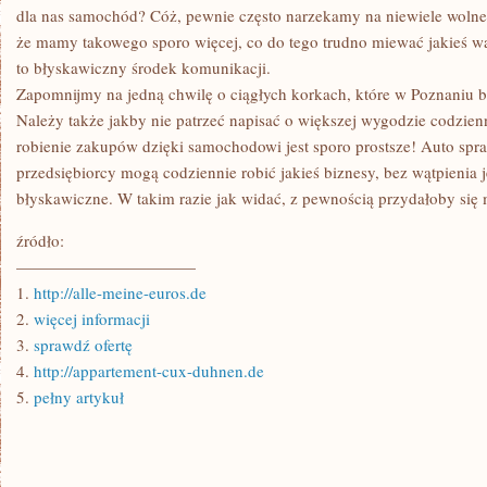
dla nas samochód? Cóż, pewnie często narzekamy na niewiele woln
że mamy takowego sporo więcej, co do tego trudno miewać jakieś 
to błyskawiczny środek komunikacji.
Zapomnijmy na jedną chwilę o ciągłych korkach, które w Poznaniu 
Należy także jakby nie patrzeć napisać o większej wygodzie codzie
robienie zakupów dzięki samochodowi jest sporo prostsze! Auto spra
przedsiębiorcy mogą codziennie robić jakieś biznesy, bez wątpienia je
błyskawiczne. W takim razie jak widać, z pewnością przydałoby się
źródło:
———————————
1.
http://alle-meine-euros.de
2.
więcej informacji
3.
sprawdź ofertę
4.
http://appartement-cux-duhnen.de
5.
pełny artykuł