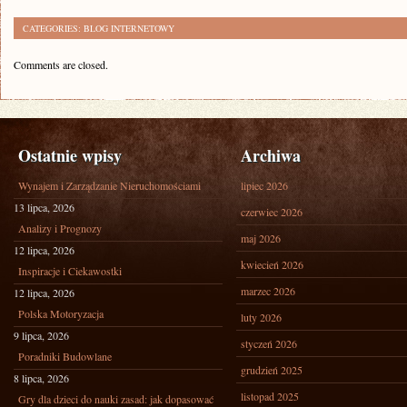
CATEGORIES:
BLOG INTERNETOWY
Comments are closed.
Ostatnie wpisy
Archiwa
Wynajem i Zarządzanie Nieruchomościami
lipiec 2026
13 lipca, 2026
czerwiec 2026
Analizy i Prognozy
maj 2026
12 lipca, 2026
kwiecień 2026
Inspiracje i Ciekawostki
marzec 2026
12 lipca, 2026
Polska Motoryzacja
luty 2026
9 lipca, 2026
styczeń 2026
Poradniki Budowlane
grudzień 2025
8 lipca, 2026
listopad 2025
Gry dla dzieci do nauki zasad: jak dopasować