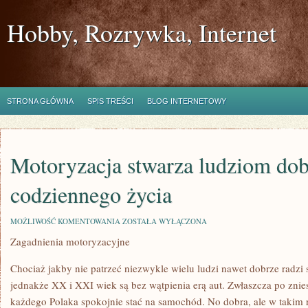
Hobby, Rozrywka, Internet
STRONA GŁÓWNA
SPIS TREŚCI
BLOG INTERNETOWY
Motoryzacja stwarza ludziom do
codziennego życia
MOTORYZACJA
MOŻLIWOŚĆ KOMENTOWANIA
ZOSTAŁA WYŁĄCZONA
STWARZA
Zagadnienia motoryzacyjne
LUDZIOM
DOBRE
WARUNKI
Chociaż jakby nie patrzeć niezwykle wielu ludzi nawet dobrze radzi
CODZIENNEGO
ŻYCIA
jednakże XX i XXI wiek są bez wątpienia erą aut. Zwłaszcza po znies
każdego Polaka spokojnie stać na samochód. No dobra, ale w takim 