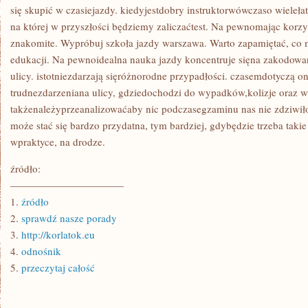
się skupić w czasiejazdy. kiedyjestdobry instruktorwówczaso wieleła
na której w przyszłości będziemy zaliczaćtest. Na pewnomając korzyś
znakomite. Wypróbuj szkoła jazdy warszawa. Warto zapamiętać, co m
edukacji. Na pewnoidealna nauka jazdy koncentruje sięna zakodowan
ulicy. istotniezdarzają sięróżnorodne przypadłości. czasemdotyczą o
trudnezdarzeniana ulicy, gdziedochodzi do wypadków,kolizje oraz w
takżenależyprzeanalizowaćaby nic podczasegzaminu nas nie zdzi
może stać się bardzo przydatna, tym bardziej, gdybędzie trzeba takie
wpraktyce, na drodze.
źródło:
———————————
1.
źródło
2.
sprawdź nasze porady
3.
http://korlatok.eu
4.
odnośnik
5.
przeczytaj całość