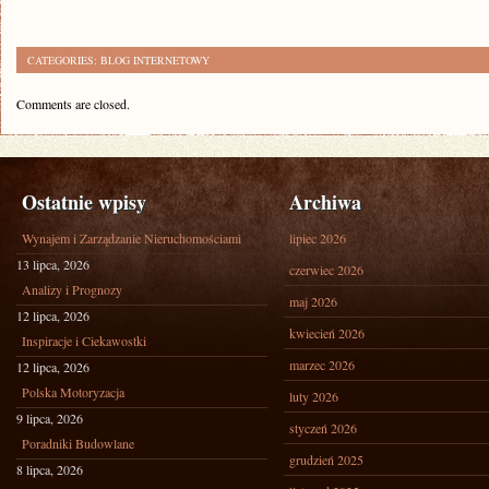
CATEGORIES:
BLOG INTERNETOWY
Comments are closed.
Ostatnie wpisy
Archiwa
Wynajem i Zarządzanie Nieruchomościami
lipiec 2026
13 lipca, 2026
czerwiec 2026
Analizy i Prognozy
maj 2026
12 lipca, 2026
kwiecień 2026
Inspiracje i Ciekawostki
marzec 2026
12 lipca, 2026
Polska Motoryzacja
luty 2026
9 lipca, 2026
styczeń 2026
Poradniki Budowlane
grudzień 2025
8 lipca, 2026