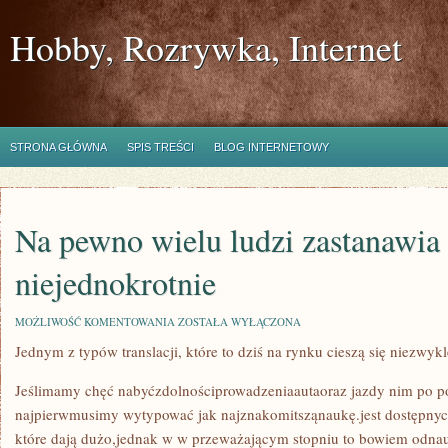
Hobby, Rozrywka, Internet
STRONA GŁÓWNA
SPIS TREŚCI
BLOG INTERNETOWY
Na pewno wielu ludzi zastanawia 
niejednokrotnie
NA
MOŻLIWOŚĆ KOMENTOWANIA
ZOSTAŁA WYŁĄCZONA
PEWNO
Jednym z typów translacji, które to dziś na rynku cieszą się niezwykl
WIELU
LUDZI
ZASTANAWIA
Jeślimamy chęć nabyćzdolnościprowadzeniaautaoraz jazdy nim po p
SIĘ
NIEJEDNOKROTNIE
najpierwmusimy wytypować jak najznakomitsząnaukę.jest dostępnyc
które dają dużo,jednak w w przeważającym stopniu to bowiem odn