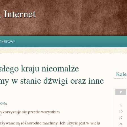
 Internet
ERNETOWY
ałego kraju nieomalże
Kale
śmy w stanie dźwigi oraz inne
P
ZONA
3
korzystuje się przede wszystkim
10
17
używane są różnorodne machiny. Ich użycie jest w wielu
24