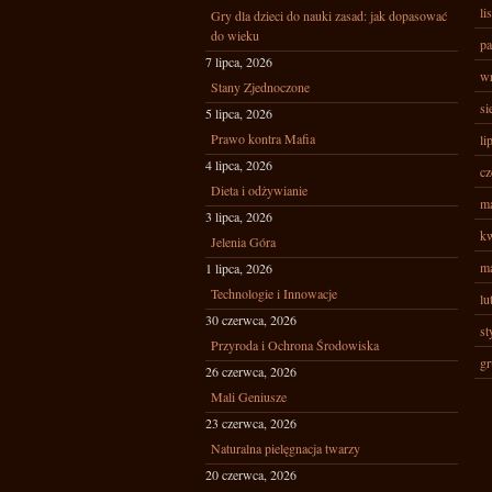
li
Gry dla dzieci do nauki zasad: jak dopasować
do wieku
pa
7 lipca, 2026
wr
Stany Zjednoczone
si
5 lipca, 2026
Prawo kontra Mafia
li
4 lipca, 2026
cz
Dieta i odżywianie
ma
3 lipca, 2026
kw
Jelenia Góra
ma
1 lipca, 2026
Technologie i Innowacje
lu
30 czerwca, 2026
st
Przyroda i Ochrona Środowiska
gr
26 czerwca, 2026
Mali Geniusze
23 czerwca, 2026
Naturalna pielęgnacja twarzy
20 czerwca, 2026