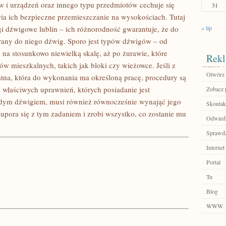
w i urządzeń oraz innego typu przedmiotów cechuje się
31
ia ich bezpieczne przemieszczanie na wysokościach. Tutaj
 dźwigowe lublin – ich różnorodność gwarantuje, że do
« lip
rany do niego dźwig. Sporo jest typów dźwigów – od
na stosunkowo niewielką skalę, aż po żurawie, które
Rekl
w mieszkalnych, takich jak bloki czy wieżowce. Jeśli z
Otwórz 
tna, która do wykonania ma określoną pracę, procedury są
 właściwych uprawnień, których posiadanie jest
Zobacz p
żdym dźwigiem, musi również równocześnie wynająć jego
Skontakt
upora się z tym zadaniem i zrobi wszystko, co zostanie mu
Odwiedź
Sprawdź
Internet
Portal
Tu
Blog
WWW