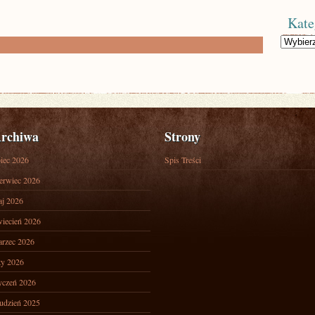
Kate
Kategorie
rchiwa
Strony
piec 2026
Spis Treści
erwiec 2026
j 2026
iecień 2026
rzec 2026
ty 2026
yczeń 2026
udzień 2025