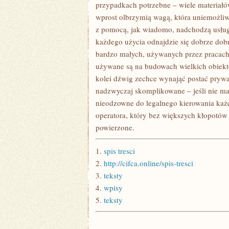
ZAWSZE
przypadkach potrzebne – wiele materiałó
UJRZEĆ
wprost olbrzymią wagą, która uniemożliw
JESTEŚMY
W
z pomocą, jak wiadomo, nadchodzą usługi
STANIE
każdego użycia odnajdzie się dobrze dob
DŹWIGI
ORAZ
bardzo małych, używanych przez pracach 
INNE
MASZYNY
używane są na budowach wielkich obiektó
kolei dźwig zechce wynająć postać prywa
nadzwyczaj skomplikowane – jeśli nie ma
nieodzowne do legalnego kierowania ka
operatora, który bez większych kłopotów 
powierzone.
1.
spis tresci
2.
http://cifca.online/spis-tresci
3.
teksty
4.
wpisy
5.
teksty