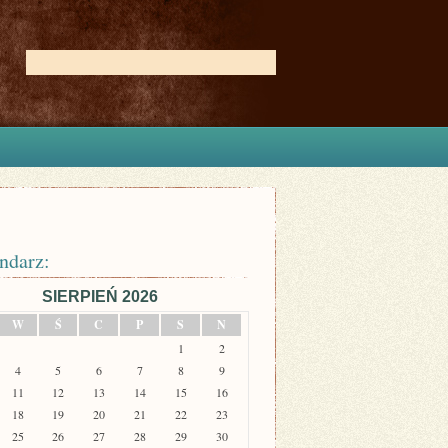
ndarz:
SIERPIEŃ 2026
W
Ś
C
P
S
N
1
2
4
5
6
7
8
9
11
12
13
14
15
16
18
19
20
21
22
23
25
26
27
28
29
30