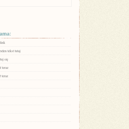
ama:
link
ełen tekst tutaj
uj się
 teraz
 teraz