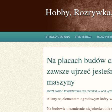
Hobby, Rozrywka,
STRONA GŁÓWNA
SPIS TREŚCI
BLOG INT
Na placach budów c
zawsze ujrzeć jeste
maszyny
NA
MOŻLIWOŚĆ KOMENTOWANIA
ZOSTAŁA WYŁĄC
PLACACH
Altany są elementem ogrodowym który wy
BUDÓW
CAŁEGO
KRAJU
Na budowie niezmiernie niejednokrotnie 
NIEOMALŻE