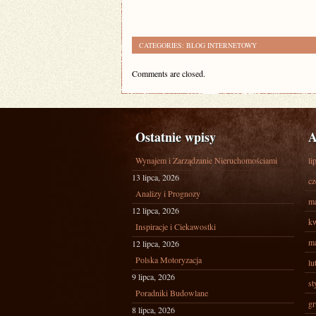
CATEGORIES:
BLOG INTERNETOWY
Comments are closed.
Ostatnie wpisy
A
Wynajem i Zarządzanie Nieruchomościami
li
13 lipca, 2026
cz
Analizy i Prognozy
ma
12 lipca, 2026
kw
Inspiracje i Ciekawostki
ma
12 lipca, 2026
Polska Motoryzacja
lu
9 lipca, 2026
st
Poradniki Budowlane
gr
8 lipca, 2026