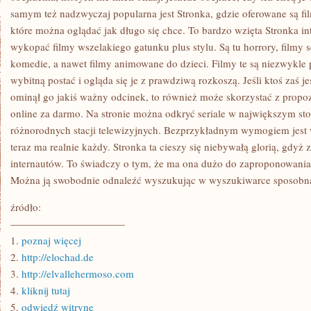
samym też nadzwyczaj popularna jest Stronka, gdzie oferowane są fil
które można oglądać jak długo się chce. To bardzo wzięta Stronka in
wykopać filmy wszelakiego gatunku plus stylu. Są tu horrory, filmy 
komedie, a nawet filmy animowane do dzieci. Filmy te są niezwykle
wybitną postać i ogląda się je z prawdziwą rozkoszą. Jeśli ktoś zaś je
ominął go jakiś ważny odcinek, to również może skorzystać z propozyc
online za darmo. Na stronie można odkryć seriale w największym sto
różnorodnych stacji telewizyjnych. Bezprzykładnym wymogiem jest 
teraz ma realnie każdy. Stronka ta cieszy się niebywałą glorią, gdyż 
internautów. To świadczy o tym, że ma ona dużo do zaproponowania, j
Można ją swobodnie odnaleźć wyszukując w wyszukiwarce sposobną
źródło:
———————————
1.
poznaj więcej
2.
http://elochad.de
3.
http://elvallehermoso.com
4.
kliknij tutaj
5.
odwiedź witrynę