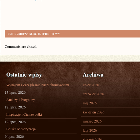
CATEGORIES:
BLOG INTERNETOWY
Comments are closed.
Ostatnie wpisy
Archiwa
Wynajem i Zarządzanie Nieruchomościami
lipiec 2026
13 lipca, 2026
czerwiec 2026
Analizy i Prognozy
maj 2026
12 lipca, 2026
kwiecień 2026
Inspiracje i Ciekawostki
marzec 2026
12 lipca, 2026
Polska Motoryzacja
luty 2026
9 lipca, 2026
styczeń 2026