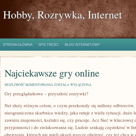
Hobby, Rozrywka, Internet
STRONA GŁÓWNA
SPIS TREŚCI
BLOG INTERNETOWY
Najciekawsze gry online
NAJCIEKAWSZE
MOŻLIWOŚĆ KOMENTOWANIA
ZOSTAŁA WYŁĄCZONA
GRY
Gry przeglądarkowe – przyszłość rozrywki?
ONLINE
Net służy różnym celom, o czym przekonały się miliony odbiorców, 
nieograniczona skarbnica wiedzy, jaka ratuje z wielu sytuacji. dużo 
zawiera znajomości, kształci się, czy pracuje. Acz Sieć w kluczowej 
przyjemności i do zrelaksowania się. Ludzie szukają częstokroć w Int
obejrzenia, których nie mieli okazji jeszcze obejrzeć, czy też chcą je