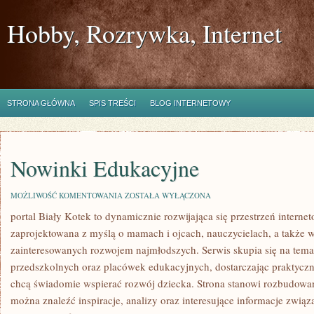
Hobby, Rozrywka, Internet
STRONA GŁÓWNA
SPIS TREŚCI
BLOG INTERNETOWY
Nowinki Edukacyjne
NOWINKI
MOŻLIWOŚĆ KOMENTOWANIA
ZOSTAŁA WYŁĄCZONA
EDUKACYJNE
portal Biały Kotek to dynamicznie rozwijająca się przestrzeń internet
zaprojektowana z myślą o mamach i ojcach, nauczycielach, a także 
zainteresowanych rozwojem najmłodszych. Serwis skupia się na tem
przedszkolnych oraz placówek edukacyjnych, dostarczając praktyczny
chcą świadomie wspierać rozwój dziecka. Strona stanowi rozbudowan
można znaleźć inspiracje, analizy oraz interesujące informacje zwi