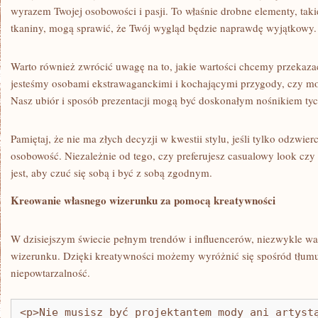
wyrazem Twojej osobowości i​ pasji. To‌ właśnie ​drobne elementy, takie
tkaniny, ⁤mogą sprawić, że Twój ‌wygląd⁤ będzie naprawdę wyjątkowy.
Warto również zwrócić‍ uwagę na to, ​jakie wartości chcemy przekazać
jesteśmy osobami ekstrawaganckimi i kochającymi⁢ przygody,⁣ czy moż
⁢Nasz ubiór i sposób​ prezentacji mogą być doskonałym nośnikiem ​tyc
Pamiętaj, że nie ​ma ⁣złych decyzji w kwestii stylu,⁤ jeśli tylko odzwi
osobowość. ⁤Niezależnie od tego, czy preferujesz‍ casualowy ‌look cz
jest, aby czuć ⁤się sobą ⁣i być ⁤z⁣ sobą zgodnym.
Kreowanie własnego ⁣wizerunku za ‌pomocą‌ kreatywności
W dzisiejszym świecie pełnym trendów i‍ influencerów, niezwykle ważn
wizerunku. Dzięki kreatywności możemy wyróżnić się ⁣spośród⁣ tłum
⁣niepowtarzalność.
<p>Nie musisz być projektantem mody ani artyst