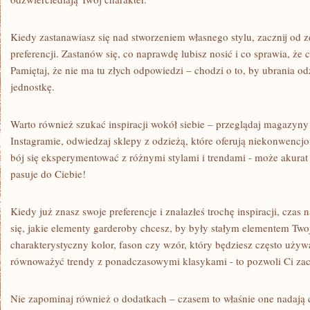
Kiedy ⁤zastanawiasz się nad ⁤stworzeniem własnego stylu,​ zacznij od z
⁢preferencji. Zastanów się, co⁢ naprawdę ‍lubisz nosić i co ‌sprawia, ⁢że ⁤c
Pamiętaj, ⁢że nie⁣ ma⁢ tu złych ‍odpowiedzi – ⁣chodzi ‌o to,⁤ by ⁢ubrania 
jednostkę.
Warto również szukać inspiracji wokół‌ siebie – przeglądaj magazyn
Instagramie, odwiedzaj sklepy z⁤ odzieżą, które oferują niekonwencjon
bój się eksperymentować z różnymi ‌stylami i trendami ‌- ‍może akurat
pasuje​ do Ciebie!
Kiedy ‌już ⁣znasz ⁣swoje preferencje i ⁣znalazłeś trochę inspiracji,⁢ czas
się, jakie elementy garderoby chcesz, by były stałym elementem Twoje
charakterystyczny⁢ kolor,‍ fason czy wzór, który będziesz często ⁤uży
równoważyć trendy z⁤ ponadczasowymi klasykami ⁣- to pozwoli Ci zac
Nie zapominaj również o dodatkach – ⁣czasem⁤ to właśnie one nadają ca