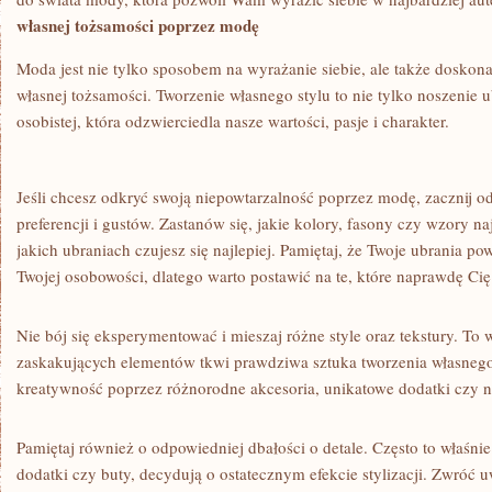
własnej tożsamości poprzez modę
Moda jest nie tylko sposobem na ⁤wyrażanie‌ siebie, ​ale także dosk
własnej tożsamości. Tworzenie własnego stylu to nie ⁤tylko ‍noszenie ⁤
osobistej,⁣ która odzwierciedla nasze wartości, pasje i charakter.
Jeśli chcesz odkryć⁢ swoją ⁤niepowtarzalność‌ poprzez modę, zacznij od
preferencji⁣ i gustów. Zastanów się,​ jakie‌ kolory, ⁤fasony czy ‌wzory 
jakich ⁣ubraniach⁤ czujesz się najlepiej. ‌Pamiętaj, że Twoje​ ubrania​ 
Twojej osobowości, dlatego warto postawić na te, które naprawdę Cię
Nie​ bój ‌się ⁣eksperymentować ​i ​mieszaj różne‌ style oraz tekstury. ⁤To
zaskakujących elementów tkwi prawdziwa sztuka tworzenia​ własnego 
kreatywność poprzez⁣ różnorodne akcesoria, unikatowe‌ dodatki czy‍ n
Pamiętaj również o odpowiedniej dbałości o⁤ detale. ‍Często to właśnie
dodatki ⁣czy‍ buty, decydują⁣ o‌ ostatecznym efekcie stylizacji. Zwróć 