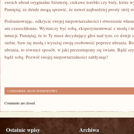
swoich ubrań oryginalne biżuterię, ciekawe⁣ torebki czy buty, które wy
Pamiętaj, że ‌detale mogą⁢ sprawić,⁤ że nawet ​najbardziej prosty strój s
Podsumowując, odkrycie ⁤swojej ⁤niepowtarzalności i stworzenie własne
⁢ani czasochłonne. ⁢Wystarczy być sobą, eksperymentować z ‍modą i tr
intuicji.‍ Pamiętaj, że to Ty masz decydujący⁢ głos⁣ nad tym, ‍co dzieje si
siebie,‌ baw ‌się modą i wyrażaj ​swoją​ osobowość ‌poprzez ubrania. Bo ⁢
ubrania, to również sposób, w jaki prezentujemy ⁤się światu. Bądź ory
bądź​ sobą. Pozwól swojej niepowtarzalności zabłysnąć!
CATEGORIES:
BLOG INTERNETOWY
Comments are closed.
Ostatnie wpisy
Archiwa