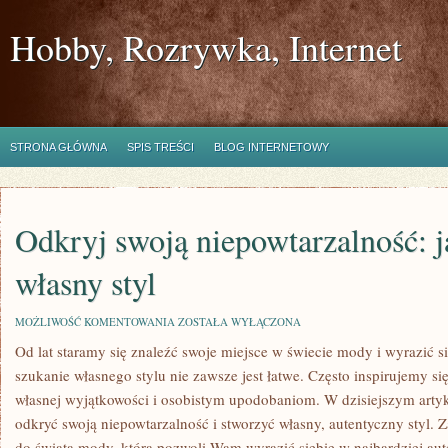
Hobby, Rozrywka, Internet
STRONA GŁÓWNA
SPIS TREŚCI
BLOG INTERNETOWY
Odkryj swoją niepowtarzalność: j
własny styl
ODKRYJ
MOŻLIWOŚĆ KOMENTOWANIA
ZOSTAŁA WYŁĄCZONA
SWOJĄ
Od ⁤lat⁣ staramy ‍się znaleźć swoje miejsce‍ w świecie mody i wyrazić s
NIEPOWTARZALNOŚĆ:
JAK
szukanie własnego stylu nie zawsze jest⁤ łatwe. ⁣Często inspirujemy ‌s
STWORZYĆ
WŁASNY
własnej wyjątkowości i osobistym upodobaniom. W‍ dzisiejszym artyku
STYL
odkryć swoją niepowtarzalność ‍i stworzyć własny, ⁢autentyczny styl. Z
⁤do świata mody, która pozwoli Wam wyrazić siebie ‌w najbardziej⁤ au