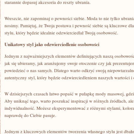
starannie​ dopasuj akcesoria ​do reszty ubrania.
Wreszcie, nie zapominaj‌ o pewności⁣ siebie. Moda to nie tylko⁤ ubrania
nosimy. Pamiętaj, ‍że Twoja postawa i pewność siebie są ⁢kluczowe‌ dl
stylu, ‍który będzie⁤ idealnie odzwierciedlał Twoją osobowość.
Unikatowy ⁣styl jako odzwierciedlenie osobowości
Jednym z najważniejszych‍ elementów⁣ definiujących naszą osobowość j
jak‍ się ubieramy, ⁤jak aranżujemy​ swoje otoczenie czy jak ​prezentujem
powiedzieć o ‌nas‍ samych. Dlatego⁤ warto odkryć swoją niepowtarzaln
autentyczny ⁤styl, który będzie​ odzwierciedleniem naszych wartości i‍
W dzisiejszych czasach łatwo⁢ popaść‌ w pułapkę ‌mody masowej, ‌gdz
Aby uniknąć⁢ tego, ⁤warto poszukać ​inspiracji w różnych źródłach, a
indywidualność.‍ Możesz‍ eksperymentować ‍z ⁣różnymi stylami, koloram
‌naprawdę do‌ Ciebie pasuje.
Jednym z‍ kluczowych elementów tworzenia⁢ własnego stylu jest dbało