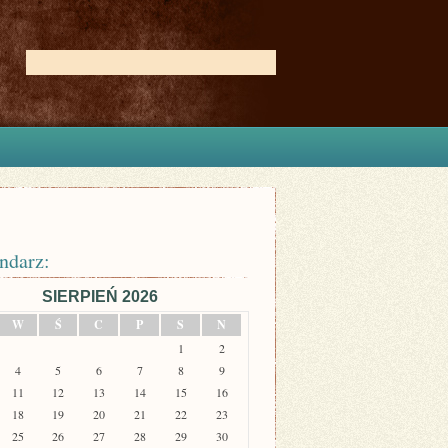
ndarz:
SIERPIEŃ 2026
W
Ś
C
P
S
N
1
2
4
5
6
7
8
9
11
12
13
14
15
16
18
19
20
21
22
23
25
26
27
28
29
30