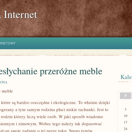
 Internet
ERNETOWY
esłychanie przeróżne meble
Kale
ZONA
e meble
P
które są bardzo oszczędne i ekologiczne. To właśnie dzięki
grzany a tym samym rodzina płaci niskie rachunki. Jest to
3
10
 rodzin którzy liczą wiele osób. W jaki sposób wiadomo
17
jesiennym i zimowym. Wobec tego należy tak dopasować
24
ał on swoje zadanie o tej porze roku. Sporo typów