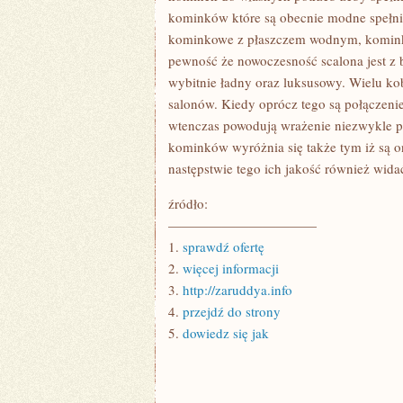
kominków które są obecnie modne spełni
kominkowe z płaszczem wodnym, kominki
pewność że nowoczesność scalona jest z
wybitnie ładny oraz luksusowy. Wielu k
salonów. Kiedy oprócz tego są połączen
wtenczas powodują wrażenie niezwykle 
kominków wyróżnia się także tym iż są 
następstwie tego ich jakość również wida
źródło:
———————————
1.
sprawdź ofertę
2.
więcej informacji
3.
http://zaruddya.info
4.
przejdź do strony
5.
dowiedz się jak