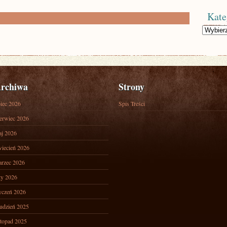
Kate
Kategorie
rchiwa
Strony
piec 2026
Spis Treści
erwiec 2026
j 2026
iecień 2026
rzec 2026
ty 2026
yczeń 2026
udzień 2025
stopad 2025