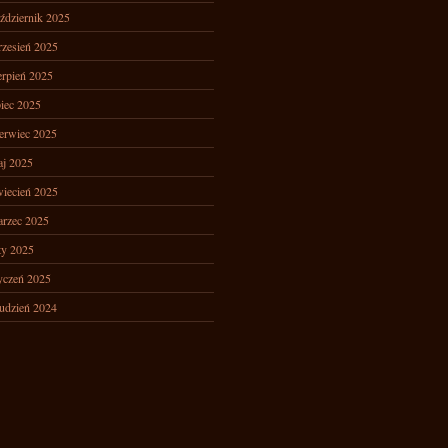
ździernik 2025
zesień 2025
erpień 2025
piec 2025
erwiec 2025
j 2025
iecień 2025
rzec 2025
ty 2025
yczeń 2025
udzień 2024