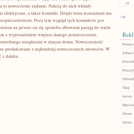
31
a to nowoczesne zadanie. Należą do nich wkłady
 elektryczne, a także kominki. Dzięki temu konsument ma
« lip
 bezpieczeństwem. Poza tym wygląd tych kominków jest
obietom na pewno on się spodoba albowiem pasują do wielu
Rekl
iem z wyposażeniem wnętrza danego pomieszczenia,
potrzebnego urządzenia w danym domu. Nowoczesność
Poznaj w
one produkowane z najbardziej nowoczesnych surowców. W
Zobacz 
ć z daleka.
Dowiedz
Przeczyt
Odwiedź
Tutaj
Serwis
http://s
Strona
Strona