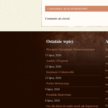
CATEGORIES:
BLOG INTERNETOWY
Comments are closed.
Ostatnie wpisy
A
Wynajem i Zarządzanie Nieruchomościami
li
13 lipca, 2026
cz
Analizy i Prognozy
ma
12 lipca, 2026
kw
Inspiracje i Ciekawostki
ma
12 lipca, 2026
Polska Motoryzacja
lu
9 lipca, 2026
st
Poradniki Budowlane
gr
8 lipca, 2026
li
Gry dla dzieci do nauki zasad: jak dopasować