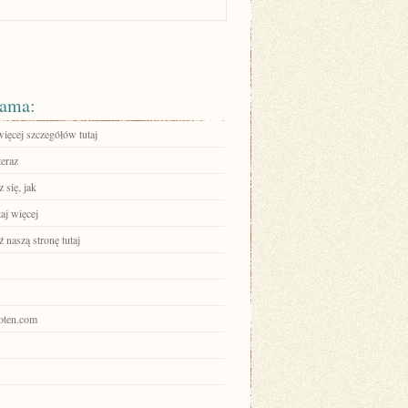
ama:
ięcej szczegółów tutaj
teraz
 się, jak
aj więcej
 naszą stronę tutaj
coten.com