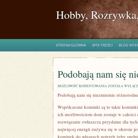
Hobby, Rozrywka,
STRONA GŁÓWNA
SPIS TREŚCI
BLOG INT
Podobają nam się ni
PODOBAJĄ
MOŻLIWOŚĆ KOMENTOWANIA
ZOSTAŁA WYŁĄC
NAM
Podobają nam się niezmiernie różnorodn
SIĘ
NIESŁYCHANIE
PRZERÓŻNE
Współczesne kominki są to takie kominki 
MEBLE
ich możliwościom dom zostaje w całości o
rozwiązanie zwłaszcza przydatne dla tych
najwięcej energii zużywa się w okresie 
kominek do własnych potrzeb żeby spełni