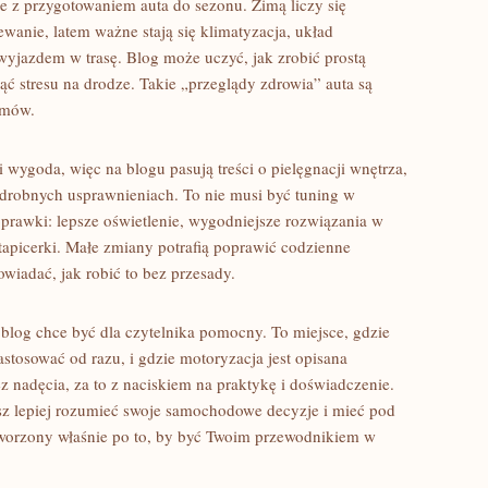
e z przygotowaniem auta do sezonu. Zimą liczy się
wanie, latem ważne stają się klimatyzacja, układ
wyjazdem w trasę. Blog może uczyć, jak zrobić prostą
ąć stresu na drodze. Takie „przeglądy zdrowia” auta są
lemów.
 i wygoda, więc na blogu pasują treści o pielęgnacji wnętrza,
 drobnych usprawnieniach. To nie musi być tuning w
oprawki: lepsze oświetlenie, wygodniejsze rozwiązania w
tapicerki. Małe zmiany potrafią poprawić codzienne
wiadać, jak robić to bez przesady.
e blog chce być dla czytelnika pomocny. To miejsce, gdzie
stosować od razu, i gdzie motoryzacja jest opisana
 nadęcia, za to z naciskiem na praktykę i doświadczenie.
cesz lepiej rozumieć swoje samochodowe decyzje i mieć pod
stworzony właśnie po to, by być Twoim przewodnikiem w