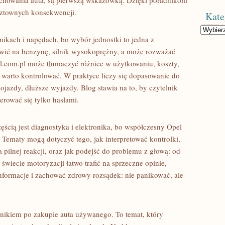
achowania auta, są pierwszą wskazówką. Dzięki poradnikom
osztownych konsekwencji.
Kate
Kategorie
lnikach i napędach, bo wybór jednostki to jedna z
tawić na benzynę, silnik wysokoprężny, a może rozważać
l.com.pl może tłumaczyć różnice w użytkowaniu, koszty,
re warto kontrolować. W praktyce liczy się dopasowanie do
 dojazdy, dłuższe wyjazdy. Blog stawia na to, by czytelnik
erować się tylko hasłami.
ęścią jest diagnostyka i elektronika, bo współczesny Opel
Tematy mogą dotyczyć tego, jak interpretować kontrolki,
 pilnej reakcji, oraz jak podejść do problemu z głową: od
świecie motoryzacji łatwo trafić na sprzeczne opinie,
formacje i zachować zdrowy rozsądek: nie panikować, ale
nikiem po zakupie auta używanego. To temat, który