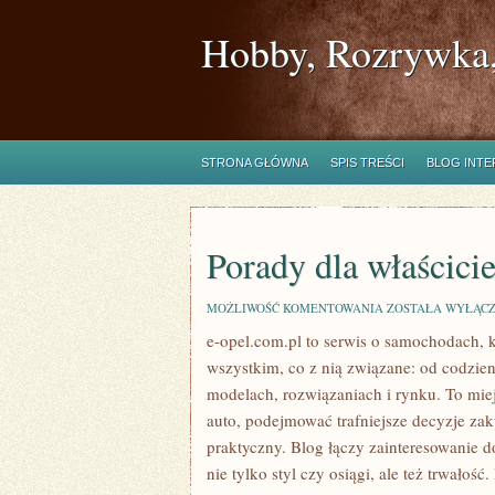
Hobby, Rozrywka,
STRONA GŁÓWNA
SPIS TREŚCI
BLOG INT
Porady dla właścicie
PORADY
MOŻLIWOŚĆ KOMENTOWANIA
ZOSTAŁA WYŁĄC
DLA
e-opel.com.pl to serwis o samochodach, 
WŁAŚCICIELI
wszystkim, co z nią związane: od codzien
modelach, rozwiązaniach i rynku. To mie
auto, podejmować trafniejsze decyzje za
praktyczny. Blog łączy zainteresowanie d
nie tylko styl czy osiągi, ale też trwałoś