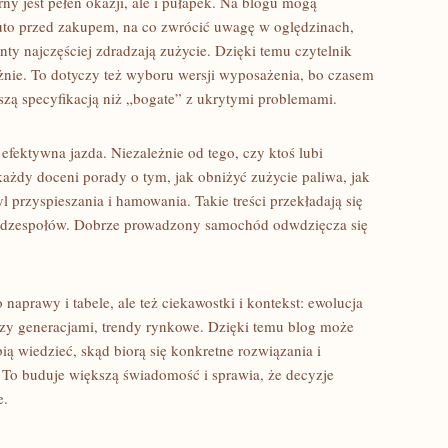
ny jest pełen okazji, ale i pułapek. Na blogu mogą
uto przed zakupem, na co zwrócić uwagę w oględzinach,
enty najczęściej zdradzają zużycie. Dzięki temu czytelnik
nie. To dotyczy też wyboru wersji wyposażenia, bo czasem
tszą specyfikacją niż „bogate” z ukrytymi problemami.
fektywna jazda. Niezależnie od tego, czy ktoś lubi
każdy doceni porady o tym, jak obniżyć zużycie paliwa, jak
l przyspieszania i hamowania. Takie treści przekładają się
ść podzespołów. Dobrze prowadzony samochód odwdzięcza się
 naprawy i tabele, ale też ciekawostki i kontekst: ewolucja
dzy generacjami, trendy rynkowe. Dzięki temu blog może
bią wiedzieć, skąd biorą się konkretne rozwiązania i
y. To buduje większą świadomość i sprawia, że decyzje
e.