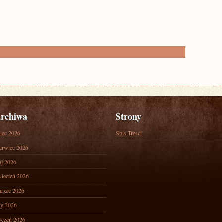
rchiwa
Strony
piec 2026
Spis Treści
erwiec 2026
j 2026
iecień 2026
rzec 2026
ty 2026
yczeń 2026