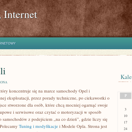
 Internet
ERNETOWY
li
Kale
ZONA
który koncentruje się na marce samochody Opel i
P
nej eksploatacji, przez porady techniczne, po ciekawostki o
jsce stworzone dla osób, które chcą mocniej ogarnąć swoje
3
kupowe i serwisowe oraz czytać o motoryzacji w sposób
10
o samochodów z podejściem „na co dzień”, gdzie liczy się
17
ć. Polecamy
Tuning i modyfikacje
i Modele Opla. Strona jest
24