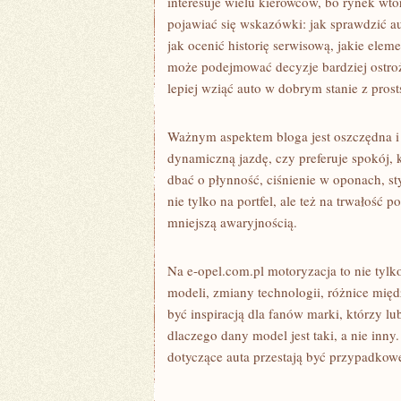
interesuje wielu kierowców, bo rynek wtór
pojawiać się wskazówki: jak sprawdzić a
jak ocenić historię serwisową, jakie elem
może podejmować decyzje bardziej ostroż
lepiej wziąć auto w dobrym stanie z pros
Ważnym aspektem bloga jest oszczędna i e
dynamiczną jazdę, czy preferuje spokój, 
dbać o płynność, ciśnienie w oponach, sty
nie tylko na portfel, ale też na trwało
mniejszą awaryjnością.
Na e-opel.com.pl motoryzacja to nie tylko
modeli, zmiany technologii, różnice mię
być inspiracją dla fanów marki, którzy lu
dlaczego dany model jest taki, a nie inn
dotyczące auta przestają być przypadkow