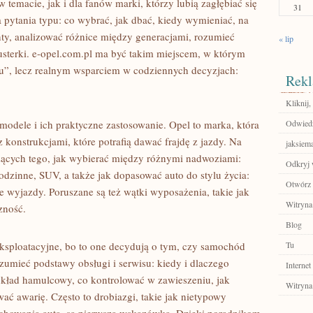
 temacie, jak i dla fanów marki, którzy lubią zagłębiać się
31
 pytania typu: co wybrać, jak dbać, kiedy wymieniać, na
ty, analizować różnice między generacjami, rozumieć
« lip
usterki. e-opel.com.pl ma być takim miejscem, w którym
ogu”, lecz realnym wsparciem w codziennych decyzjach:
Rekl
Kliknij,
odele i ich praktyczne zastosowanie. Opel to marka, która
Odwied
z konstrukcjami, które potrafią dawać frajdę z jazdy. Na
jaksiem
zących tego, jak wybierać między różnymi nadwoziami:
Odkryj 
rodzinne, SUV, a także jak dopasować auto do stylu życia:
Otwórz 
ne wyjazdy. Poruszane są też wątki wyposażenia, takie jak
Witryna
zność.
Blog
eksploatacyjne, bo to one decydują o tym, czy samochód
Tu
umieć podstawy obsługi i serwisu: kiedy i dlaczego
Internet
układ hamulcowy, co kontrolować w zawieszeniu, jak
Witryna
ć awarię. Często to drobiazgi, takie jak nietypowy