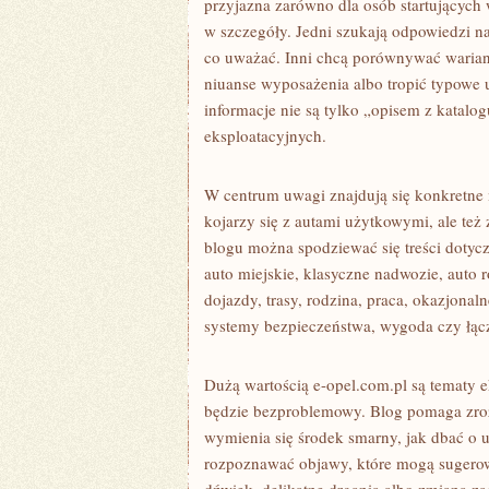
przyjazna zarówno dla osób startujących w
w szczegóły. Jedni szukają odpowiedzi na
co uważać. Inni chcą porównywać warian
niuanse wyposażenia albo tropić typowe 
informacje nie są tylko „opisem z katal
eksploatacyjnych.
W centrum uwagi znajdują się konkretne m
kojarzy się z autami użytkowymi, ale też 
blogu można spodziewać się treści dotyc
auto miejskie, klasyczne nadwozie, auto 
dojazdy, trasy, rodzina, praca, okazjonal
systemy bezpieczeństwa, wygoda czy łąc
Dużą wartością e-opel.com.pl są tematy 
będzie bezproblemowy. Blog pomaga zroz
wymienia się środek smarny, jak dbać o 
rozpoznawać objawy, które mogą sugerowa