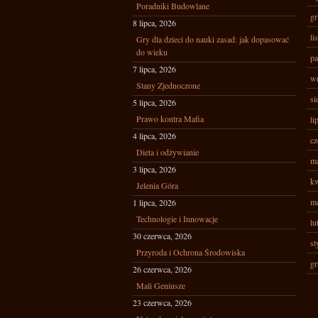
Poradniki Budowlane
gr
8 lipca, 2026
li
Gry dla dzieci do nauki zasad: jak dopasować
do wieku
pa
7 lipca, 2026
wr
Stany Zjednoczone
si
5 lipca, 2026
Prawo kontra Mafia
li
4 lipca, 2026
cz
Dieta i odżywianie
ma
3 lipca, 2026
kw
Jelenia Góra
ma
1 lipca, 2026
Technologie i Innowacje
lu
30 czerwca, 2026
st
Przyroda i Ochrona Środowiska
gr
26 czerwca, 2026
Mali Geniusze
23 czerwca, 2026