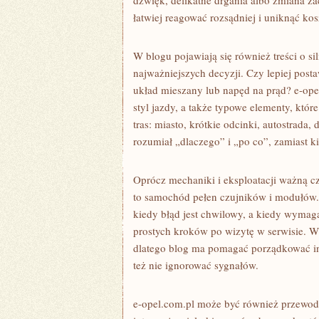
dźwięk, delikatne drgania albo zmiana z
łatwiej reagować rozsądniej i uniknąć k
W blogu pojawiają się również treści o si
najważniejszych decyzji. Czy lepiej pos
układ mieszany lub napęd na prąd? e-ope
styl jazdy, a także typowe elementy, któ
tras: miasto, krótkie odcinki, autostrada,
rozumiał „dlaczego” i „po co”, zamiast ki
Oprócz mechaniki i eksploatacji ważną cz
to samochód pełen czujników i modułów. 
kiedy błąd jest chwilowy, a kiedy wymaga
prostych kroków po wizytę w serwisie. W 
dlatego blog ma pomagać porządkować in
też nie ignorować sygnałów.
e-opel.com.pl może być również przewod