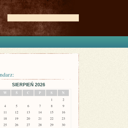
ndarz:
SIERPIEŃ 2026
W
Ś
C
P
S
N
1
2
4
5
6
7
8
9
11
12
13
14
15
16
18
19
20
21
22
23
25
26
27
28
29
30