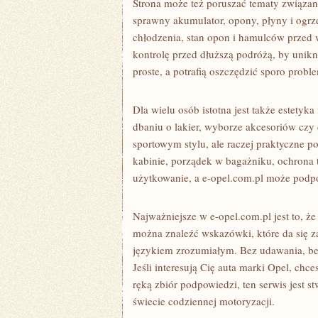
Strona może też poruszać tematy związan
sprawny akumulator, opony, płyny i ogrze
chłodzenia, stan opon i hamulców przed 
kontrolę przed dłuższą podróżą, by unikn
proste, a potrafią oszczędzić sporo prob
Dla wielu osób istotna jest także estetyka
dbaniu o lakier, wyborze akcesoriów czy
sportowym stylu, ale raczej praktyczne p
kabinie, porządek w bagażniku, ochrona 
użytkowanie, a e-opel.com.pl może podpo
Najważniejsze w e-opel.com.pl jest to, ż
można znaleźć wskazówki, które da się za
językiem zrozumiałym. Bez udawania, bez
Jeśli interesują Cię auta marki Opel, ch
ręką zbiór podpowiedzi, ten serwis jest 
świecie codziennej motoryzacji.