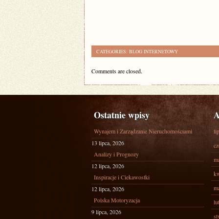
CATEGORIES:
BLOG INTERNETOWY
Comments are closed.
Ostatnie wpisy
A
Wynajem i Zarządzanie Nieruchomościami
li
13 lipca, 2026
cz
Analizy i Prognozy
ma
12 lipca, 2026
kw
Inspiracje i Ciekawostki
ma
12 lipca, 2026
Polska Motoryzacja
lu
9 lipca, 2026
st