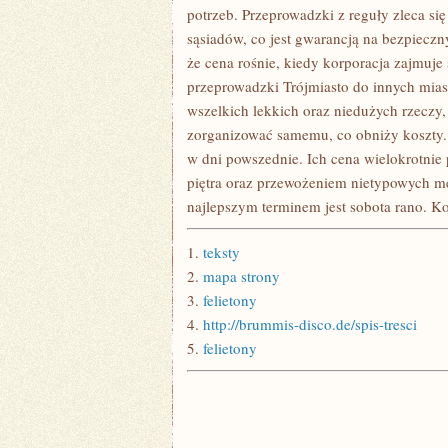
WYPAKOWANIE
potrzeb. Przeprowadzki z reguły zleca s
sąsiadów, co jest gwarancją na bezpieczn
że cena rośnie, kiedy korporacja zajmuj
przeprowadzki Trójmiasto do innych mias
wszelkich lekkich oraz niedużych rzeczy,
zorganizować samemu, co obniży koszty. 
w dni powszednie. Ich cena wielokrotnie
piętra oraz przewożeniem nietypowych meb
najlepszym terminem jest sobota rano. Ko
1.
teksty
2.
mapa strony
3.
felietony
4.
http://brummis-disco.de/spis-tresci
5.
felietony