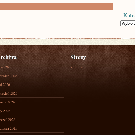
Kate
Kategorie
rchiwa
Strony
piec 2026
Spis Treści
erwiec 2026
j 2026
iecień 2026
rzec 2026
ty 2026
yczeń 2026
udzień 2025