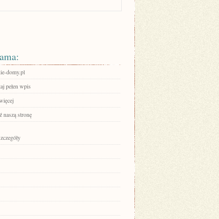
ama:
ie-domy.pl
aj pełen wpis
więcej
 naszą stronę
szczegóły