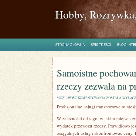
Hobby, Rozrywka,
STRONA GŁÓWNA
SPIS TREŚCI
BLOG INT
Samoistne pochowan
rzeczy zezwala na 
SAMOISTNE
MOŻLIWOŚĆ KOMENTOWANIA
ZOSTAŁA WYŁĄC
POCHOWANIE
Profesjonalne usługi transportowe to nie
WSZELKICH
WŁASNYCH
RZECZY
W zależności od tego, w jakim miejscu zn
ZEZWALA
NA
wydatek przewozu rzeczy. Prawidłowo jest
PRĘDSZE
osiągalnych usług i skonfrontować ceny.
ICH