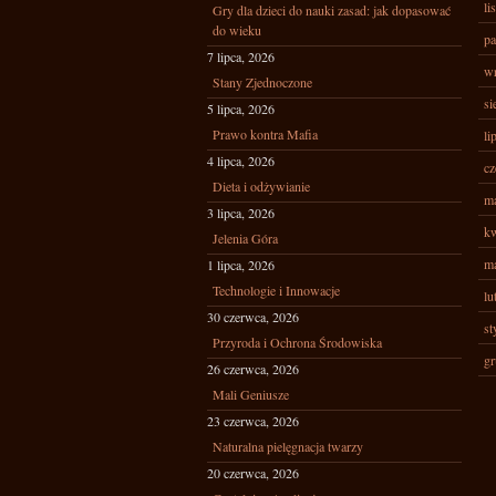
li
Gry dla dzieci do nauki zasad: jak dopasować
do wieku
pa
7 lipca, 2026
wr
Stany Zjednoczone
si
5 lipca, 2026
Prawo kontra Mafia
li
4 lipca, 2026
cz
Dieta i odżywianie
ma
3 lipca, 2026
kw
Jelenia Góra
ma
1 lipca, 2026
Technologie i Innowacje
lu
30 czerwca, 2026
st
Przyroda i Ochrona Środowiska
gr
26 czerwca, 2026
Mali Geniusze
23 czerwca, 2026
Naturalna pielęgnacja twarzy
20 czerwca, 2026