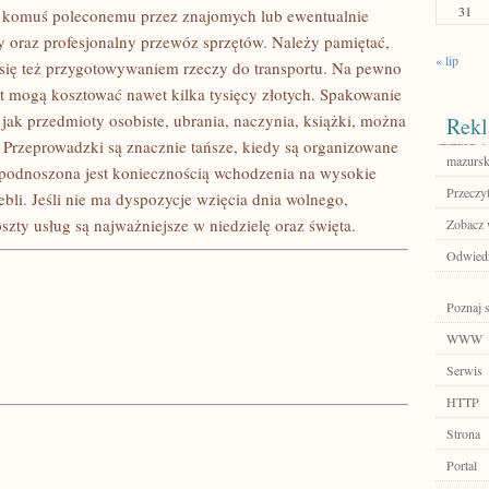
31
ię komuś poleconemu przez znajomych lub ewentualnie
y oraz profesjonalny przewóz sprzętów. Należy pamiętać,
« lip
e się też przygotowywaniem rzeczy do transportu. Na pewno
t mogą kosztować nawet kilka tysięcy złotych. Spakowanie
 jak przedmioty osobiste, ubrania, naczynia, książki, można
Rekl
Przeprowadzki są znacznie tańsze, kiedy są organizowane
mazursk
 podnoszona jest koniecznością wchodzenia na wysokie
Przeczyt
li. Jeśli nie ma dyspozycje wzięcia dnia wolnego,
szty usług są najważniejsze w niedzielę oraz święta.
Zobacz 
Odwiedź
Poznaj 
WWW
Serwis
HTTP
Strona
Portal