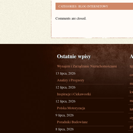
CATEGORIES:
BLOG INTERNETOWY
Comments are closed.
Ostatnie wpisy
A
Wynajem i Zarządzanie Nieruchomościami
li
13 lipca, 2026
cz
Analizy i Prognozy
ma
12 lipca, 2026
kw
Inspiracje i Ciekawostki
ma
12 lipca, 2026
Polska Motoryzacja
lu
9 lipca, 2026
st
Poradniki Budowlane
gr
8 lipca, 2026