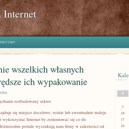
 Internet
ERNETOWY
ie wszelkich własnych
Kale
prędsze ich wypakowanie
ZONA
P
słychanie rozbudowany sektor
3
ajduje się miejsce docelowe, rośnie lub ewentualnie maleje
10
 wykorzystać Internet by zorientować się co do
17
 Różnorodne portale wyszukują nam firmy w zależności od
24