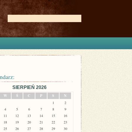
ndarz:
SIERPIEŃ 2026
W
Ś
C
P
S
N
1
2
4
5
6
7
8
9
11
12
13
14
15
16
18
19
20
21
22
23
25
26
27
28
29
30