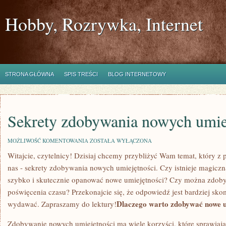
Hobby, Rozrywka, Internet
STRONA GŁÓWNA
SPIS TREŚCI
BLOG INTERNETOWY
Sekrety zdobywania nowych umie
SEKRETY
MOŻLIWOŚĆ KOMENTOWANIA
ZOSTAŁA WYŁĄCZONA
ZDOBYWANIA
Witajcie, ​czytelnicy! Dzisiaj chcemy przybliżyć Wam temat, który z 
NOWYCH
UMIEJĘTNOŚCI
nas -‌ sekrety zdobywania nowych umiejętności. Czy istnieje ⁤magiczn
szybko i skutecznie ​opanować nowe umiejętności? Czy można zdoby
poświęcenia czasu? Przekonajcie się, ⁢że odpowiedź jest bardziej sk
Dlaczego warto zdobywać‌ nowe 
wydawać. Zapraszamy⁣ do lektury!
Zdobywanie nowych umiejętności ma wiele korzyści, które sprawiają,