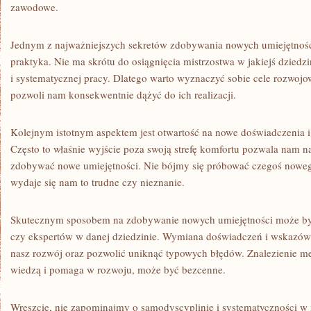
zawodowe.
Jednym z najważniejszych sekretów zdobywania‌ nowych umiejętności
praktyka. Nie ma skrótu do osiągnięcia mistrzostwa ​w jakiejś dziedz
i systematycznej pracy. Dlatego warto wyznaczyć sobie cele rozwojowe
pozwoli nam konsekwentnie dążyć do ich realizacji.
Kolejnym istotnym‍ aspektem jest otwartość na⁤ nowe doświadczenia
Często to właśnie wyjście poza swoją strefę komfortu pozwala nam naj
zdobywać ‌nowe ‌umiejętności. Nie​ bójmy się próbować czegoś noweg
wydaje się nam to trudne czy nieznanie.
Skutecznym sposobem na zdobywanie⁣ nowych umiejętności ⁤może b
‌czy‍ ekspertów w ‌danej dziedzinie. ​Wymiana doświadczeń i wskazó
nasz rozwój oraz pozwolić uniknąć typowych błędów. Znalezienie ‌ment
wiedzą i⁣ pomaga w rozwoju, może być bezcenne.
Wreszcie, nie zapominajmy ‍o samodyscyplinie i systematyczności w