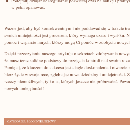
Podejmuj⁤ działania: Regularnie poświęcaj czas na⁢ naukę ⁢i prakt
w pełni opanować.
Ważne ⁤jest, aby być konsekwentnym i nie poddawać⁤ się w trakcie tru
swoich umiejętności jest procesem, który wymaga czasu i wysiłku. Nie 
pomoc i wsparcie innych,‌ którzy mogą Ci pomóc w zdobyciu nowych
Dzięki przeczytaniu naszego‍ artykułu o sekretach ‌zdobywania nowy
że masz teraz solidne podstawy‍ do przejęcia kontroli nad⁢ swoim ro
Pamiętaj, że kluczem do sukcesu jest ciągłe doskonalenie i otwarcie 
bierz życie w swoje ręce, zgłębiając nowe dziedziny ‌i umiejętności. Za
rzeczy niemożliwych, tylko ⁣te, których jeszcze nie próbowałeś. Pow
nowych umiejętności!
CATEGORIES:
BLOG INTERNETOWY