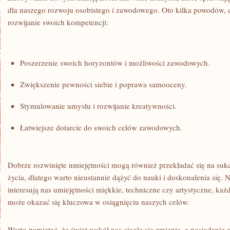
dla naszego rozwoju osobistego i zawodowego. Oto kilka powodów, 
rozwijanie swoich kompetencji:
Poszerzenie swoich ⁤horyzontów i możliwości zawodowych.
Zwiększenie pewności siebie‌ i poprawa samooceny.
Stymulowanie⁢ umysłu i rozwijanie kreatywności.
Łatwiejsze ⁤dotarcie do swoich celów zawodowych.
Dobrze rozwinięte umiejętności mogą również przekładać‌ się na⁢ su
życia, dlatego warto nieustannie dążyć‍ do nauki i doskonalenia się. Nie
interesują nas umiejętności miękkie, techniczne czy artystyczne, ka
może okazać się ​kluczowa w ‍osiągnięciu naszych celów.
Warto pamiętać, że świat wokół nas ciągle się zmienia, a posiadanie ‌