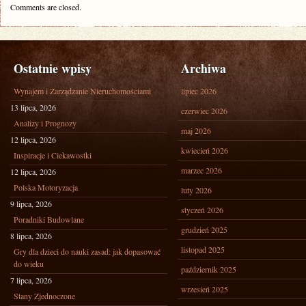
Comments are closed.
Ostatnie wpisy
Archiwa
Wynajem i Zarządzanie Nieruchomościami
lipiec 2026
13 lipca, 2026
czerwiec 2026
Analizy i Prognozy
maj 2026
12 lipca, 2026
kwiecień 2026
Inspiracje i Ciekawostki
marzec 2026
12 lipca, 2026
Polska Motoryzacja
luty 2026
9 lipca, 2026
styczeń 2026
Poradniki Budowlane
grudzień 2025
8 lipca, 2026
listopad 2025
Gry dla dzieci do nauki zasad: jak dopasować
do wieku
październik 2025
7 lipca, 2026
wrzesień 2025
Stany Zjednoczone