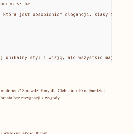
Laurent</th>
, która jest uosobieniem elegancji, klasy i szyku.
ój unikalny styl i wizję, ale wszystkie mają jedno
‍komfortem? Sprawdziliśmy dla Ciebie⁤ top ⁤10 najbardziej
ubrania bez⁢ rezygnacji z wygody.
i wysokiej jakości tkanin.