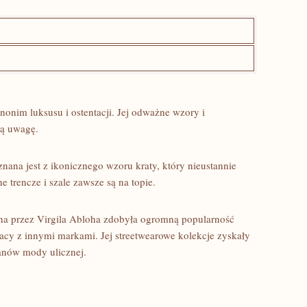
onim ‍luksusu i ostentacji. Jej odważne wzory i
ą ⁢uwagę.
nana jest z ikonicznego wzoru kraty, ​który nieustannie
 trencze i szale ‍zawsze są na topie.
ona przez Virgila Abloha ⁣zdobyła‍ ogromną popularność
cy z innymi markami. ⁤Jej streetwearowe ​kolekcje zyskały
anów ‌mody ulicznej.