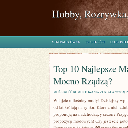
Hobby, Rozrywka,
STRONA GŁÓWNA
SPIS TREŚCI
BLOG INT
Top 10 Najlepsze M
Mocno Rządzą?
TOP
MOŻLIWOŚĆ KOMENTOWANIA
ZOSTAŁA WYŁĄC
10
Witajcie​ miłośnicy mody! Dzisiejszy wpi
NAJLEPSZE
MARKI
od lat królują​ na rynku. Które ⁤z nich zdo
ODZIEŻOWE:
KTÓRE
proponują na nadchodzący sezon? Przygotuj
MOCNO
propozycji modowych! Czy jesteście‍ got
RZĄDZĄ?
Niezawodne ⁣mark
Zapraszamy do⁢ lektury!