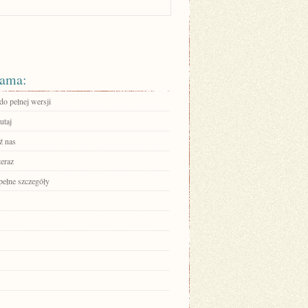
ama:
do pełnej wersji
utaj
ź nas
teraz
pełne szczegóły