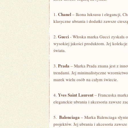
Chanel
1.
– Ikona luksusu i elegancji,​ Ch
klasyczne ubrania i dodatki ⁤zawsze cieszą
Gucci
2.
⁤- Włoska marka Gucci zyskała 
wysokiej jakości produktom. Jej kolekcje 
świata.
Prada
3.
– Marka Prada znana jest z ‌in
trendami. ⁢Jej minimalistyczne wzornictwo i
marek wielu‍ osób na całym świecie.
Yves Saint Laurent
4.
– Francuska marka Y
eleganckie⁣ ubrania i akcesoria zawsze ‌
Balenciaga
5. ​
– Marka Balenciaga słynie
projektów. ⁢Jej ubrania i akcesoria​ zawsze 