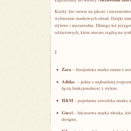
Każdy, kto stawia na jakość i niezawodnoś
wybieranie ⁤markowych⁤ ubrań. Dzięki n
stylowe i niezawodne. Dlatego też przyg
odzieżowych, ⁢które mocno rządzą na ryn
:
Zara
– hiszpańska marka znana z now
Adidas
​ – jedna z najbardziej ⁤rozpoz
łączą⁢ funkcjonalność‍ z‌ stylem.
H&M
– popularna szwedzka marka of
Gucci
– luksusowa marka włoska, która
designu.