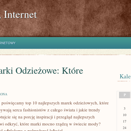
 Internet
ERNETOWY
arki Odzieżowe: Które
Kale
ZONA
P
s poświęcamy‌ top 10 najlepszych marek ‌odzieżowych, które
3
bywają serca fashionistów ⁤z całego świata i jakie trendy
10
cie się na porcję inspiracji‍ i przegląd najlepszych⁤
17
owi odkryć, które marki mocno rządzą w świecie ⁤mody?
24
i⁤ odzieżowe o najwyższej jakości