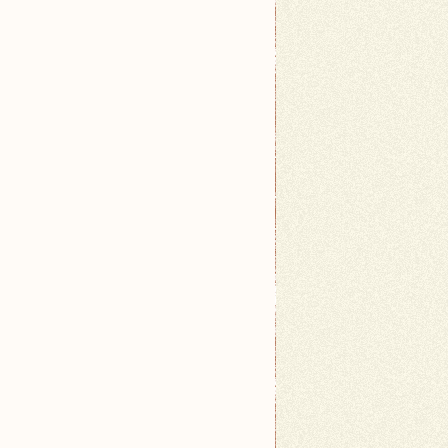
</td>
 wspólne - są symbolem luksusu, jakości i doskonał