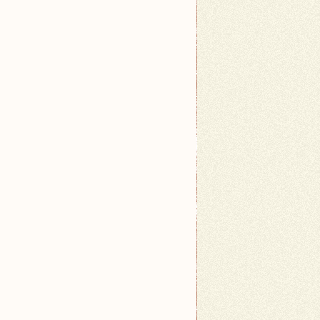
 w świecie mody:</p>
kich i ekskluzywnych kolekcji, zawsze utrzymująca 
yki, elegancji i ponadczasowego stylu.</li>
j jakości materiałów i niepowtarzalnego wzornictwa
o dominuje na rynku sportowym, ale także uznawana 
która szybko zdobyła uznanie za swoje nowatorskie 
ekcje są zawsze na czasie i dostępne dla każdego k
 i eksperymentów z formą i stylem.</li>