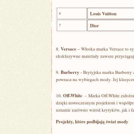
Louis⁣ Vuitton
6
Dior
7
Versace
8.
– Włoska marka Versace⁣ to syn
ekskluzywne materiały zawsze przyciągaj
Burberry
9.
-‍ Brytyjska marka Burberry z
powraca na ‌wybiegach mody. Jej klasyczne
Off-White
10.
⁤ – Marka ⁤Off-White założ
dzięki‌ nowoczesnym projektom i współpra
uznanie⁢ zarówno‌ wśród krytyków, jak i f
Projekty, które podbijają ⁣świat ⁤mody