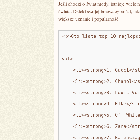
Jeśli chodzi o świat mody, istnieje wiele 
świata. Dzięki ​swojej ‌innowacyjności, ja
większe uznanie ⁤i popularność.
<p>Oto lista top 10 najleps
<ul>
    <li><strong>1. Gucci</s
    <li><strong>2. Chanel</
    <li><strong>3. Louis Vu
    <li><strong>4. Nike</st
    <li><strong>5. Off-Whit
    <li><strong>6. Zara</st
    <li><strong>7. Balencia