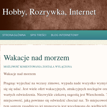
Hobby, Rozrywka, Internet
STRONA GŁÓWNA
SPIS TREŚCI
BLOG INTERNETOWY
Wakacje nad morzem
WAKACJE
MOŻLIWOŚĆ KOMENTOWANIA
ZOSTAŁA WYŁĄCZONA
NAD
Wakacje nad morzem
MORZEM
Pragnąc wyjechać na wczasy zimowe, wypada nade wszystko wymyśl
się się udać. Jest wiele ofert wakacyjnych, atrakcyjnych noclegów or
wartych odwiedzenia. Niezwykle ciekawą sugestią jest Wierchomla. 
miejscowość, jaką powinno się odwiedzić chociaż raz. To miejscow
tym samym zasadniczo jej propozycja jest wycelowana do wielbiciel