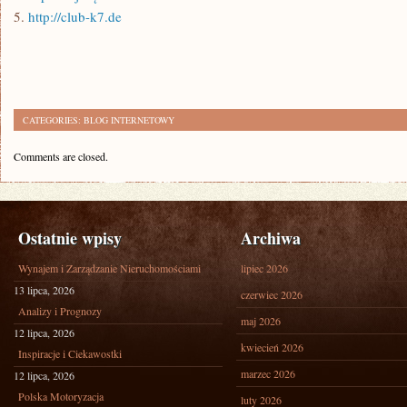
5.
http://club-k7.de
CATEGORIES:
BLOG INTERNETOWY
Comments are closed.
Ostatnie wpisy
Archiwa
Wynajem i Zarządzanie Nieruchomościami
lipiec 2026
13 lipca, 2026
czerwiec 2026
Analizy i Prognozy
maj 2026
12 lipca, 2026
kwiecień 2026
Inspiracje i Ciekawostki
marzec 2026
12 lipca, 2026
Polska Motoryzacja
luty 2026