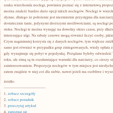
szuka wierchomla noclegi, powinien poznać się z internetową propozy
można znaleźć bardzo dużo opcji takich noclegów. Noclegi w wierch
słynne, dlatego że położenie jest niezmiernie przystępna dla narciarzy
dostatecznie tanie, jedynymi droższymi możliwościami, są noclegi po
stoku. Noclegi te można wynająć na dowolny okres czasu, przy dłuż
interesujące ulgi. Na rabaty cenowe mogą również liczyć osoby, jakie 
Czym nagminniej korzysta się z danych noclegów, tym większe zniż
samo jest również w przypadku grup zintegrowanych, wtedy opłata za 
gdy wynajmuje się pobyt w pojedynkę. Pożądane byłoby odwiedzić 
roku, ale zimą są tu oszałamiające warunki dla narciarzy, co cieszy 
zainteresowaniem. Propozycja noclegów w tym miejscu jest niesłych
zatem znajdzie w niej coś dla siebie, nawet jeżeli ma osobliwe i wyso
źródło:
———————————
1.
zobacz szczegóły
2.
zobacz poradnik
3.
przeczytaj artykuł
4.
zapoznaj się