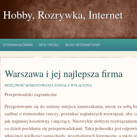
Hobby, Rozrywka, Internet
STRONA GŁÓWNA
SPIS TREŚCI
BLOG INTERNETOWY
Warszawa i jej najlepsza firma
WARSZAWA
MOŻLIWOŚĆ KOMENTOWANIA
ZOSTAŁA WYŁĄCZONA
I
Przeprowadzki zagraniczne
JEJ
NAJLEPSZA
FIRMA
Przygotowanie się do zmiany miejsca zamieszkania, niesie za sobą 
zadbać o różnorodne rzeczy, poszukać najtańszych rozwiązań, aby c
jak najmniej kosztowny i męczący. Niezwykle dobrym rozwiązaniem j
co dzień pochłania się przeprowadzkami. Taka jednostka jest odpo
właściwej wielkości samochody, wyszkolonych kierowców, a także s