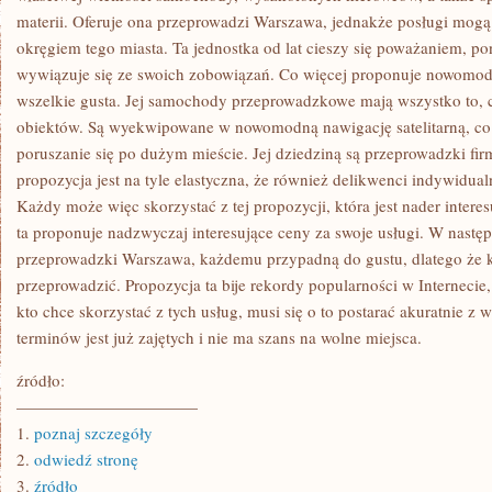
materii. Oferuje ona przeprowadzi Warszawa, jednakże posługi mogą
okręgiem tego miasta. Ta jednostka od lat cieszy się poważaniem, p
wywiązuje się ze swoich zobowiązań. Co więcej proponuje nowomodne
wszelkie gusta. Jej samochody przeprowadzkowe mają wszystko to, c
obiektów. Są wyekwipowane w nowomodną nawigację satelitarną, co
poruszanie się po dużym mieście. Jej dziedziną są przeprowadzki fi
propozycja jest na tyle elastyczna, że również delikwenci indywidual
Każdy może więc skorzystać z tej propozycji, która jest nader interes
ta proponuje nadzwyczaj interesujące ceny za swoje usługi. W następs
przeprowadzki Warszawa, każdemu przypadną do gustu, dlatego że k
przeprowadzić. Propozycja ta bije rekordy popularności w Internecie
kto chce skorzystać z tych usług, musi się o to postarać akuratnie z
terminów jest już zajętych i nie ma szans na wolne miejsca.
źródło:
———————————
1.
poznaj szczegóły
2.
odwiedź stronę
3.
źródło