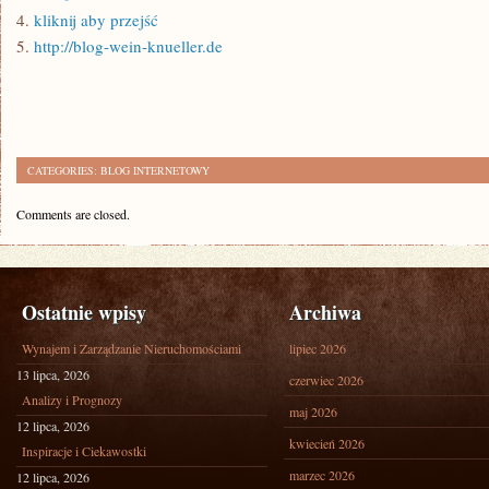
4.
kliknij aby przejść
5.
http://blog-wein-knueller.de
CATEGORIES:
BLOG INTERNETOWY
Comments are closed.
Ostatnie wpisy
Archiwa
Wynajem i Zarządzanie Nieruchomościami
lipiec 2026
13 lipca, 2026
czerwiec 2026
Analizy i Prognozy
maj 2026
12 lipca, 2026
kwiecień 2026
Inspiracje i Ciekawostki
marzec 2026
12 lipca, 2026