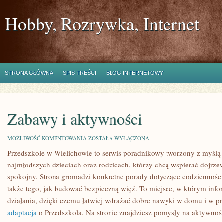
Hobby, Rozrywka, Internet
STRONA GŁÓWNA
SPIS TREŚCI
BLOG INTERNETOWY
Zabawy i aktywności
ZABAWY
MOŻLIWOŚĆ KOMENTOWANIA
ZOSTAŁA WYŁĄCZONA
I
Przedszkole w Wielichowie to serwis poradnikowy tworzony z myślą
AKTYWNOŚCI
najmłodszych dzieciach oraz rodzicach, którzy chcą wspierać dojrz
spokojny. Strona gromadzi konkretne porady dotyczące codziennośc
także tego, jak budować bezpieczną więź. To miejsce, w którym infor
działania, dzięki czemu łatwiej wdrażać dobre nawyki w domu i w p
adaptacja
o Przedszkola. Na stronie znajdziesz pomysły na aktywno