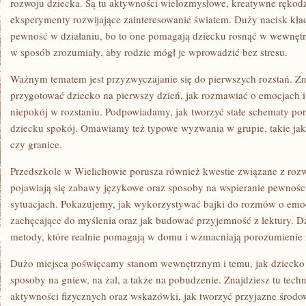
rozwoju dziecka. Są tu aktywności wielozmysłowe, kreatywne rękodzi
eksperymenty rozwijające zainteresowanie światem. Duży nacisk kła
pewność w działaniu, bo to one pomagają dziecku rosnąć w wewnętr
w sposób zrozumiały, aby rodzic mógł je wprowadzić bez stresu.
Ważnym tematem jest przyzwyczajanie się do pierwszych rozstań. Zna
przygotować dziecko na pierwszy dzień, jak rozmawiać o emocjach i 
niepokój w rozstaniu. Podpowiadamy, jak tworzyć stałe schematy por
dziecku spokój. Omawiamy też typowe wyzwania w grupie, takie jak 
czy granice.
Przedszkole w Wielichowie porusza również kwestie związane z ro
pojawiają się zabawy językowe oraz sposoby na wspieranie pewnoś
sytuacjach. Pokazujemy, jak wykorzystywać bajki do rozmów o emoc
zachęcające do myślenia oraz jak budować przyjemność z lektury. Dz
metody, które realnie pomagają w domu i wzmacniają porozumienie 
Dużo miejsca poświęcamy stanom wewnętrznym i temu, jak dziecko 
sposoby na gniew, na żal, a także na pobudzenie. Znajdziesz tu tech
aktywności fizycznych oraz wskazówki, jak tworzyć przyjazne środo