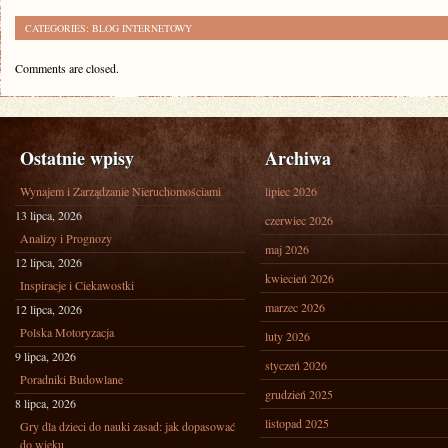
CATEGORIES:
BLOG INTERNETOWY
Comments are closed.
Ostatnie wpisy
Archiwa
Wynajem i Zarządzanie Nieruchomościami
lipiec 2026
13 lipca, 2026
czerwiec 2026
Analizy i Prognozy
maj 2026
12 lipca, 2026
kwiecień 2026
Inspiracje i Ciekawostki
marzec 2026
12 lipca, 2026
Polska Motoryzacja
luty 2026
9 lipca, 2026
styczeń 2026
Poradniki Budowlane
grudzień 2025
8 lipca, 2026
listopad 2025
Gry dla dzieci do nauki zasad: jak dopasować
do wieku