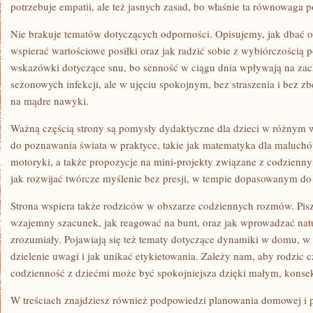
potrzebuje empatii, ale też jasnych zasad, bo właśnie ta równowaga p
Nie brakuje tematów dotyczących odporności. Opisujemy, jak dbać o
wspierać wartościowe posiłki oraz jak radzić sobie z wybiórczością 
wskazówki dotyczące snu, bo senność w ciągu dnia wpływają na za
sezonowych infekcji, ale w ujęciu spokojnym, bez straszenia i bez zb
na mądre nawyki.
Ważną częścią strony są pomysły dydaktyczne dla dzieci w różnym wi
do poznawania świata w praktyce, takie jak matematyka dla maluchów,
motoryki, a także propozycje na mini-projekty związane z codzienn
jak rozwijać twórcze myślenie bez presji, w tempie dopasowanym do
Strona wspiera także rodziców w obszarze codziennych rozmów. Pi
wzajemny szacunek, jak reagować na bunt, oraz jak wprowadzać nat
zrozumiały. Pojawiają się też tematy dotyczące dynamiki w domu, w
dzielenie uwagi i jak unikać etykietowania. Zależy nam, aby rodzic cz
codzienność z dziećmi może być spokojniejsza dzięki małym, kon
W treściach znajdziesz również podpowiedzi planowania domowej i p