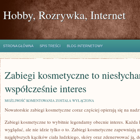
Hobby, Rozrywka, Internet
STRONA GŁÓWNA
SPIS TREŚCI
BLOG INTERNETOWY
Zabiegi kosmetyczne to niesłycha
współcześnie interes
ZABIEGI
MOŻLIWOŚĆ KOMENTOWANIA
ZOSTAŁA WYŁĄCZONA
KOSMETYCZNE
Nowatorskie zabiegi kosmetyczne coraz częściej opierają się na nad
TO
NIESŁYCHANIE
LEGENDARNY
Zabiegi kosmetyczne to wybitnie legendarny obecnie interes. Każda 
WSPÓŁCZEŚNIE
INTERES
wyglądać, ale nie idzie tylko o to. Zabiegi kosmetyczne zapewniają 
najgłębszych kącików ciała ludzkiego, skóry oraz zdenerwować ją, do