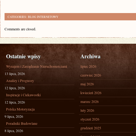
CATEGORIES:
BLOG INTERNETOWY
Comments are closed.
Ostatnie wpisy
Archiwa
Wynajem i Zarządzanie Nieruchomościami
lipiec 2026
13 lipca, 2026
czerwiec 2026
Analizy i Prognozy
maj 2026
12 lipca, 2026
kwiecień 2026
Inspiracje i Ciekawostki
marzec 2026
12 lipca, 2026
Polska Motoryzacja
luty 2026
9 lipca, 2026
styczeń 2026
Poradniki Budowlane
grudzień 2025
8 lipca, 2026