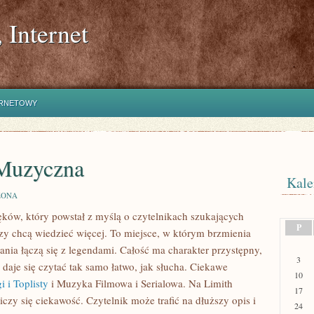
 Internet
ERNETOWY
 Muzyczna
Kale
ZONA
ęków, który powstał z myślą o czytelnikach szukających
P
órzy chcą wiedzieć więcej. To miejsce, w którym brzmienia
ania łączą się z legendami. Całość ma charakter przystępny,
3
i daje się czytać tak samo łatwo, jak słucha. Ciekawe
10
 i Toplisty
i Muzyka Filmowa i Serialowa. Na Limith
17
iczy się ciekawość. Czytelnik może trafić na dłuższy opis i
24