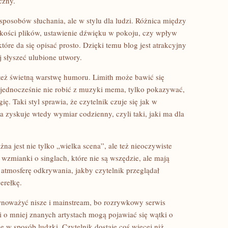
czny.
 sposobów słuchania, ale w stylu dla ludzi. Różnica między
akości plików, ustawienie dźwięku w pokoju, czy wpływ
tóre da się opisać prosto. Dzięki temu blog jest atrakcyjny
j słyszeć ulubione utwory.
ż świetną warstwę humoru. Limith może bawić się
 jednocześnie nie robić z muzyki mema, tylko pokazywać,
ię. Taki styl sprawia, że czytelnik czuje się jak w
 zyskuje wtedy wymiar codzienny, czyli taki, jaki ma dla
a jest nie tylko „wielka scena”, ale też nieoczywiste
 wzmianki o singlach, które nie są wszędzie, ale mają
e atmosferę odkrywania, jakby czytelnik przeglądał
erełkę.
wnoważyć nisze i mainstream, bo rozrywkowy serwis
i o mniej znanych artystach mogą pojawiać się wątki o
w sposób ludzki. Czytelnik dostaje coś więcej niż