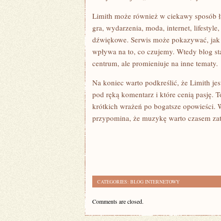
Limith może również w ciekawy sposób łą
gra, wydarzenia, moda, internet, lifestyle
dźwiękowe. Serwis może pokazywać, jak 
wpływa na to, co czujemy. Wtedy blog st
centrum, ale promieniuje na inne tematy.
Na koniec warto podkreślić, że Limith je
pod ręką komentarz i które cenią pasję. 
krótkich wrażeń po bogatsze opowieści. 
przypomina, że muzykę warto czasem zatr
CATEGORIES:
BLOG INTERNETOWY
Comments are closed.