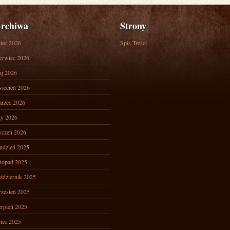
rchiwa
Strony
piec 2026
Spis Treści
erwiec 2026
j 2026
iecień 2026
rzec 2026
ty 2026
yczeń 2026
udzień 2025
stopad 2025
ździernik 2025
zesień 2025
erpień 2025
piec 2025