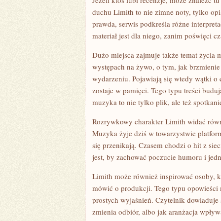
Jeżeli ktoś lubi recenzje, może znaleźć tu
duchu Limith to nie zimne noty, tylko op
prawda, serwis podkreśla różne interpret
materiał jest dla niego, zanim poświęci c
Dużo miejsca zajmuje także temat życia
występach na żywo, o tym, jak brzmienie 
wydarzeniu. Pojawiają się wtedy wątki o 
zostaje w pamięci. Tego typu treści buduj
muzyka to nie tylko plik, ale też spotkani
Rozrywkowy charakter Limith widać równi
Muzyka żyje dziś w towarzystwie platfor
się przenikają. Czasem chodzi o hit z s
jest, by zachować poczucie humoru i jedn
Limith może również inspirować osoby, k
mówić o produkcji. Tego typu opowieści
prostych wyjaśnień. Czytelnik dowiaduje s
zmienia odbiór, albo jak aranżacja wpływa