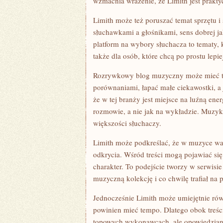
wzmacnia wrażenie, że Limith jest prakty
Limith może też poruszać temat sprzętu i
słuchawkami a głośnikami, sens dobrej j
platform na wybory słuchacza to tematy, k
także dla osób, które chcą po prostu lepie
Rozrywkowy blog muzyczny może mieć te
porównaniami, łapać małe ciekawostki, a
że w tej branży jest miejsce na luźną energ
rozmowie, a nie jak na wykładzie. Muzyka
większości słuchaczy.
Limith może podkreślać, że w muzyce ważn
odkrycia. Wśród treści mogą pojawiać się
charakter. To podejście tworzy w serwisi
muzyczną kolekcję i co chwilę trafiał na p
Jednocześnie Limith może umiejętnie ró
powinien mieć tempo. Dlatego obok treśc
topowych wykonawcach, ale opowiedziane 