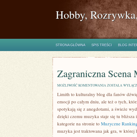
Hobby, Rozrywka,
STRONA GŁÓWNA
SPIS TREŚCI
BLOG INT
Zagraniczna Scena
ZAGRANICZNA
MOŻLIWOŚĆ KOMENTOWANIA
ZOSTAŁA WYŁĄC
SCENA
Limith to kulturalny blog dla fanów dźwi
MUZYCZNA
emocji po całym dniu, ale też o tych, kt
spotykają się z anegdotami, a świeże wyd
dzięki czemu muzyka staje się tu bliższa 
kategorie na stronie to
Muzyczne Rankingi
muzyka jest traktowana jak gra, w której l