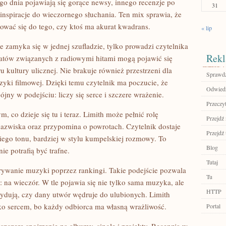
go dnia pojawiają się gorące newsy, innego recenzje po
31
 inspiracje do wieczornego słuchania. Ten mix sprawia, że
sować się do tego, czy ktoś ma akurat kwadrans.
« lip
nie zamyka się w jednej szufladzie, tylko prowadzi czytelnika
Rekl
ematów związanych z radiowymi hitami mogą pojawić się
u kultury ulicznej. Nie brakuje również przestrzeni dla
Sprawdź
yki filmowej. Dzięki temu czytelnik ma poczucie, że
Odwiedź
ójny w podejściu: liczy się serce i szczere wrażenie.
Przeczyt
 co dzieje się tu i teraz. Limith może pełnić rolę
Przejdź 
azwiska oraz przypomina o powrotach. Czytelnik dostaje
Przejdź 
iego tonu, bardziej w stylu kumpelskiej rozmowy. To
Blog
ie potrafią być trafne.
Tutaj
krywanie muzyki poprzez rankingi. Takie podejście pozwala
Tu
 na wieczór. W tle pojawia się nie tylko sama muzyka, ale
HTTP
cydują, czy dany utwór wędruje do ulubionych. Limith
lko sercem, bo każdy odbiorca ma własną wrażliwość.
Portal