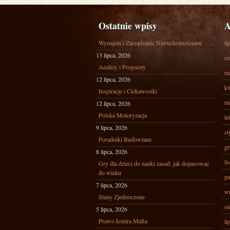
Ostatnie wpisy
A
Wynajem i Zarządzanie Nieruchomościami
li
13 lipca, 2026
cz
Analizy i Prognozy
ma
12 lipca, 2026
kw
Inspiracje i Ciekawostki
ma
12 lipca, 2026
Polska Motoryzacja
lu
9 lipca, 2026
st
Poradniki Budowlane
gr
8 lipca, 2026
li
Gry dla dzieci do nauki zasad: jak dopasować
do wieku
pa
7 lipca, 2026
wr
Stany Zjednoczone
si
5 lipca, 2026
Prawo kontra Mafia
li