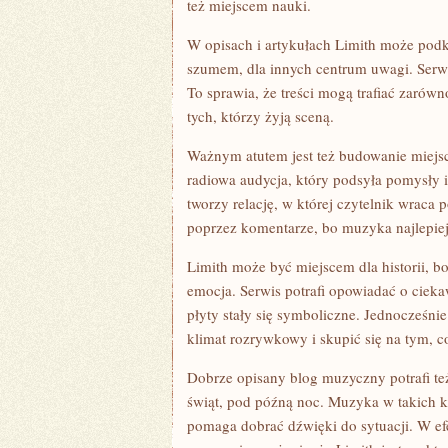
też miejscem nauki.
W opisach i artykułach Limith może podkre
szumem, dla innych centrum uwagi. Serwis
To sprawia, że treści mogą trafiać zarówn
tych, którzy żyją sceną.
Ważnym atutem jest też budowanie miejsc
radiowa audycja, który podsyła pomysły i
tworzy relację, w której czytelnik wraca
poprzez komentarze, bo muzyka najlepiej 
Limith może być miejscem dla historii, 
emocja. Serwis potrafi opowiadać o cieka
płyty stały się symboliczne. Jednocześni
klimat rozrywkowy i skupić się na tym, c
Dobrze opisany blog muzyczny potrafi te
świąt, pod późną noc. Muzyka w takich ko
pomaga dobrać dźwięki do sytuacji. W ef