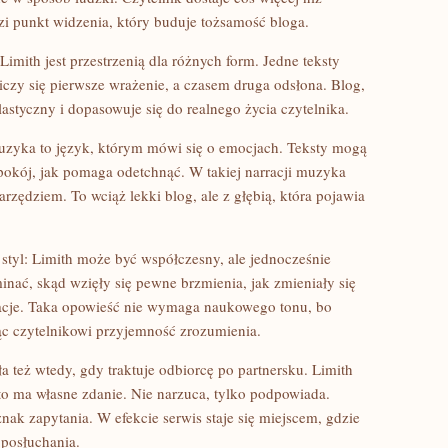
i punkt widzenia, który buduje tożsamość bloga.
Limith jest przestrzenią dla różnych form. Jedne teksty
iczy się pierwsze wrażenie, a czasem druga odsłona. Blog,
elastyczny i dopasowuje się do realnego życia czytelnika.
uzyka to język, którym mówi się o emocjach. Teksty mogą
spokój, jak pomaga odetchnąć. W takiej narracji muzyka
narzędziem. To wciąż lekki blog, ale z głębią, która pojawia
tyl: Limith może być współczesny, ale jednocześnie
nać, skąd wzięły się pewne brzmienia, jak zmieniały się
iracje. Taka opowieść nie wymaga naukowego tonu, bo
ąc czytelnikowi przyjemność zrozumienia.
też wtedy, gdy traktuje odbiorcę po partnersku. Limith
to ma własne zdanie. Nie narzuca, tylko podpowiada.
nak zapytania. W efekcie serwis staje się miejscem, gdzie
 posłuchania.