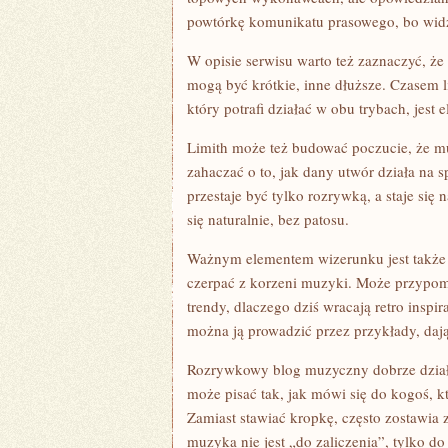
powtórkę komunikatu prasowego, bo widz
W opisie serwisu warto też zaznaczyć, że 
mogą być krótkie, inne dłuższe. Czasem l
który potrafi działać w obu trybach, jest 
Limith może też budować poczucie, że m
zahaczać o to, jak dany utwór działa na 
przestaje być tylko rozrywką, a staje się 
się naturalnie, bez patosu.
Ważnym elementem wizerunku jest także s
czerpać z korzeni muzyki. Może przypomi
trendy, dlaczego dziś wracają retro insp
można ją prowadzić przez przykłady, daj
Rozrywkowy blog muzyczny dobrze działa 
może pisać tak, jak mówi się do kogoś, k
Zamiast stawiać kropkę, często zostawia z
muzyka nie jest „do zaliczenia”, tylko do