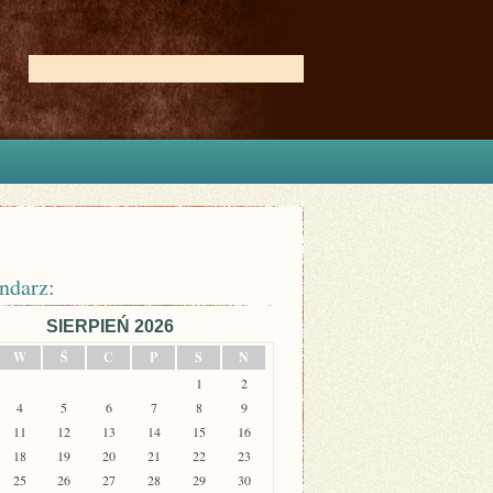
ndarz:
SIERPIEŃ 2026
W
Ś
C
P
S
N
1
2
4
5
6
7
8
9
11
12
13
14
15
16
18
19
20
21
22
23
25
26
27
28
29
30