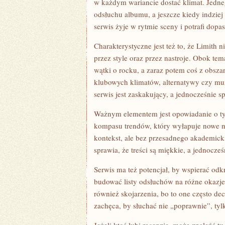
w każdym wariancie dostać klimat. Jedne
odsłuchu albumu, a jeszcze kiedy indziej
serwis żyje w rytmie sceny i potrafi dopa
Charakterystyczne jest też to, że Limith 
przez style oraz przez nastroje. Obok t
wątki o rocku, a zaraz potem coś z obszar
klubowych klimatów, alternatywy czy muz
serwis jest zaskakujący, a jednocześnie sp
Ważnym elementem jest opowiadanie o tym,
kompasu trendów, który wyłapuje nowe n
kontekst, ale bez przesadnego akademick
sprawia, że treści są miękkie, a jednocześn
Serwis ma też potencjał, by wspierać od
budować listy odsłuchów na różne okazje:
również skojarzenia, bo to one często de
zachęca, by słuchać nie „poprawnie”, ty