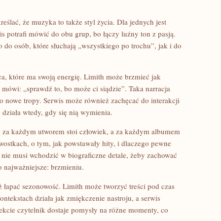
ślać, że muzyka to także styl życia. Dla jednych jest
 potrafi mówić do obu grup, bo łączy luźny ton z pasją.
o do osób, które słuchają „wszystkiego po trochu”, jak i do
a, które ma swoją energię. Limith może brzmieć jak
 mówi: „sprawdź to, bo może ci siądzie”. Taka narracja
 po nowe tropy. Serwis może również zachęcać do interakcji
działa wtedy, gdy się nią wymienia.
bo za każdym utworem stoi człowiek, a za każdym albumem
wostkach, o tym, jak powstawały hity, i dlaczego pewne
e nie musi wchodzić w biograficzne detale, żeby zachować
o najważniejsze: brzmieniu.
ż łapać sezonowość. Limith może tworzyć treści pod czas
ntekstach działa jak zmiękczenie nastroju, a serwis
ekcie czytelnik dostaje pomysły na różne momenty, co