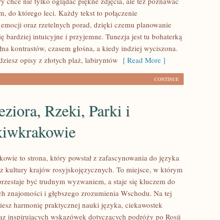
ry chce nie tylko oglądać piękne zdjęcia, ale też poznawać
m, do którego leci. Każdy tekst to połączenie
emocji oraz rzetelnych porad, dzięki czemu planowanie
ię bardziej intuicyjne i przyjemne. Tunezja jest tu bohaterką
łna kontrastów, czasem głośna, a kiedy indziej wyciszona.
dziesz opisy z złotych plaż, labiryntów
[ Read More ]
CONTINUE
eziora, Rzeki, Parki i
kiwkrakowie
kowie to strona, który powstał z zafascynowania do języka
az kultury krajów rosyjskojęzycznych. To miejsce, w którym
 przestaje być trudnym wyzwaniem, a staje się kluczem do
h znajomości i głębszego zrozumienia Wschodu. Na tej
ziesz harmonię praktycznej nauki języka, ciekawostek
az inspirujących wskazówek dotyczących podróży po Rosji