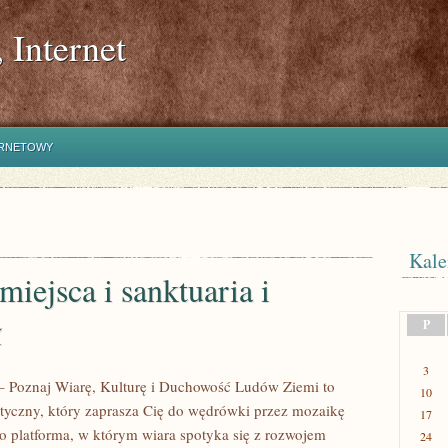
 Internet
ERNETOWY
Kale
miejsca i sanktuaria i
ł
P
3
 – Poznaj Wiarę, Kulturę i Duchowość Ludów Ziemi to
10
styczny, który zaprasza Cię do wędrówki przez mozaikę
17
 To platforma, w którym wiara spotyka się z rozwojem
24