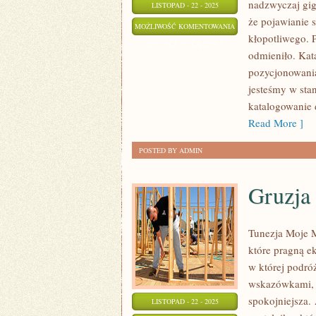
nadzwyczaj gig
LISTOPAD - 22 - 2025
że pojawianie 
KOLOR
MOŻLIWOŚĆ KOMENTOWANIA
kłopotliwego. 
SALI
ZOSTAŁA WYŁĄCZONA
odmieniło. Kat
pozycjonowania 
jesteśmy w sta
katalogowanie 
Read More ]
POSTED BY ADMIN
Gruzja 
Tunezja Moje M
które pragną e
w której podró
wskazówkami, a 
spokojniejsza.
LISTOPAD - 22 - 2025