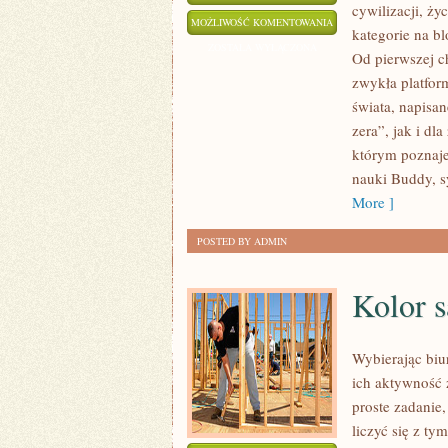
cywilizacji, ż
ŚWIĘTE
MOŻLIWOŚĆ KOMENTOWANIA
kategorie na b
MIEJSCA
ZOSTAŁA WYŁĄCZONA
Od pierwszej c
I
zwykła platfor
SANKTUARIA
świata, napisa
I
zera”, jak i dl
KOŚCIÓŁ
którym poznajes
nauki Buddy, s
More ]
POSTED BY ADMIN
Kolor s
Wybierając biu
ich aktywność 
proste zadanie,
liczyć się z t