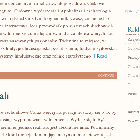
yciem codziennym i analizą światopoglądową. Ciekawe
logu to: Cudowne wydarzenia i Apokalipsa i eschatologia.
« paź
gr
hwili odwiedzin z tym blogiem odkrywasz, że nie jest to
ma internetowa, lecz przewodnik po systemach duchowych
Rekl
ne w formie zrozumiałej zarówno dla zainteresowanych „od
Zarejest
a zaawansowanych pasjonatów. Tridentina to miejsce, w
z tradycję chrześcijańską, świat islamu, tradycję żydowską,
Odwiedź
ystemy hinduistyczne oraz religie starożytnego
[ Read
Przeczyt
Odwiedź
Odwiedź
CONTINUE
Tu
ali
Portal
Tu
ro rachunkowe Coraz więcej korporacji troszczy się o to, by
Internet
została wypromowana w internecie. Wydaje się to być
WWW
 niemniej jednak realność jest absolutnie inna. Powinniśmy
ym, że konkurencja dominująca na rynku internetowym jest