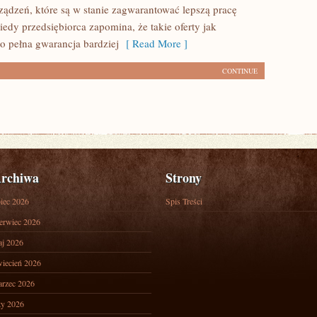
rządzeń, które są w stanie zagwarantować lepszą pracę
iedy przedsiębiorca zapomina, że takie oferty jak
to pełna gwarancja bardziej
[ Read More ]
CONTINUE
rchiwa
Strony
piec 2026
Spis Treści
erwiec 2026
j 2026
iecień 2026
rzec 2026
ty 2026