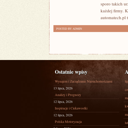
sporo takich u
NA
każdej firmy. K
SWOJE
automatech.pl 
ŻYCIE?
POSTED BY ADMIN
Ostatnie wpisy
A
Wynajem i Zarządzanie Nieruchomościami
li
13 lipca, 2026
cz
Analizy i Prognozy
ma
12 lipca, 2026
kw
Inspiracje i Ciekawostki
ma
12 lipca, 2026
Polska Motoryzacja
lu