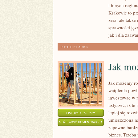
RZEKI,
i innych regio
PARKI
Krakowie to pr
I
zera, ale także
ROSYJSKIWKRAKOWIE
sprawności jęz
jak i dla zaaw
POSTED BY ADMIN
Jak mo
Jak możemy roz
wątpienia powi
inwestować w 
usłyszeć, iż t
lepiej się rozw
LISTOPAD - 22 - 2025
umieszczona na 
JAK
MOŻLIWOŚĆ KOMENTOWANIA
zapewne bardzo
MOŻEMY
ZOSTAŁA WYŁĄCZONA
biznes. Trzeba
ZAROBIĆ