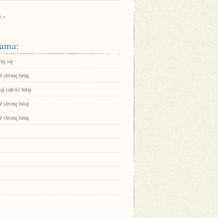
u »
ama:
ruj się
 stronę tutaj
aj całość tutaj
 stronę tutaj
 stronę tutaj