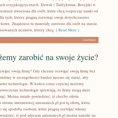
nach rosyjskojęzycznych. Iżewsk i Tadżykistan. Rosyjski w
zestrzeń stworzona dla osób, które chcą rozpocząć nauki od
 dla tych, którzy pragną rozwinąć swoje dotychczasowe
ykowe. Znajdziesz tu materiały zarówno dla osób na starcie,
ansowanych uczniów, którzy chcą
[ Read More ]
CONTINUE
żemy zarobić na swoje życie?
wijać swoją firmę? Gdy chcemy rozwijać swoją firmę bez
nniśmy w szczególności bardzo mocno się starać, aby
nowe technologie. W końcu coraz częściej możemy
e nowoczesne technologie sprawiają, że firmy mogą dużo
inąć. Można śmiało powiedzieć, iż choćby oferta
stronie internetowej automatech.pl jest tą ofertą, która
 się spodoba osobom, które pragną rozwijać własny
 wiedzieć, iż pod adresem automatech.pl można natrafić na