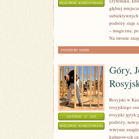
czytelniku, któ
GRUZJA
MOŻLIWOŚĆ KOMENTOWANIA
głębiej miejsce
I
ZOSTAŁA WYŁĄCZONA
subiektywnych 
PORTUGALIA
podróży staje s
– magiczna, pe
Na stronie znaj
POSTED BY ADMIN
Góry, J
Rosyjs
Rosyjski w Kra
rosyjskiego or
rosyjski język
LISTOPAD - 22 - 2025
podróży, nowyc
GÓRY,
MOŻLIWOŚĆ KOMENTOWANIA
witrynie znajd
JEZIORA,
ZOSTAŁA WYŁĄCZONA
kulturowych or