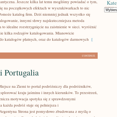
antyczna. Jeszcze kilka lat temu mogliśmy powiadać o tym,
Kate
się na początkowych efektach w wyszukiwarkach to nic
Kategorie
Pomoże katalog firm. Dziś niemniej jednak wszystko się
alogowanie, innymi słowy najskuteczniejsza metoda
to idealne rozstrzygnięcie na zaistnienie w sieci. wyróżnić
nie kilka rodzajów katalogowania. Mianowicie
do katalogów płatnych, oraz do katalogów darmowych
[
CONTINUE
i Portugalia
iejsce na Ziemi to portal podróżniczy dla podróżników,
ksplorować kraju jaśminu i innych kierunków. To przestrzeń,
żnicza motywacja spotyka się z sprawdzonymi
każda podróż staje się pełniejsza i
 Argentyna Strona jest pomysłowo zbudowana z myślą o