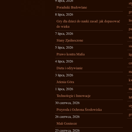
9 lipca, 2026
st
Poradniki Budowlane
gr
8 lipca, 2026
li
Gry dla dzieci do nauki zasad: jak dopasować
do wieku
pa
7 lipca, 2026
wr
Stany Zjednoczone
si
5 lipca, 2026
Prawo kontra Mafia
li
4 lipca, 2026
cz
Dieta i odżywianie
ma
3 lipca, 2026
kw
Jelenia Góra
ma
1 lipca, 2026
Technologie i Innowacje
lu
30 czerwca, 2026
st
Przyroda i Ochrona Środowiska
gr
26 czerwca, 2026
Mali Geniusze
23 czerwca, 2026