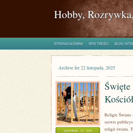
Hobby, Rozrywka,
STRONA GŁÓWNA
SPIS TREŚCI
BLOG INT
Archive for 22 listopada, 2025
Święte 
Kośció
Religie Świata
serwis publicy
religii świata.
LISTOPAD - 22 - 2025