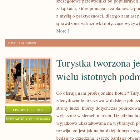
szczegółowe przewodniki po popularnych 
CZECHY
zakątkach, które pomagają zaplanować pod
z myślą o praktyczności, dlatego zamiast 
sprawdzone wskazówki dotyczące wyżywie
More ]
POSTED BY ADMIN
Turystka tworzona je
wielu istotnych pod
Co oferują nam profesjonalne hotele? Turys
zdecydowanie przeżywa w dzisiejszych cz
strony ludzi, którzy dotychczas podróżowa
LISTOPAD - 23 - 2025
wyłącznie w sferach marzeń. Dziedzina ta 
TURYSTKA
MOŻLIWOŚĆ KOMENTOWANIA
wyjątkowo ukształtowana na wybranych pła
TWORZONA
ZOSTAŁA WYŁĄCZONA
rozwija, co jest jak najbardziej dobrym sy
JEST
będzie to dziedzina jeszcze bardziej otwa