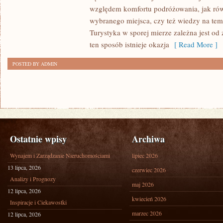
NA
względem komfortu podróżowania, jak rów
BAZIE
wybranego miejsca, czy też wiedzy na tem
WIELU
Turystyka w sporej mierze zależna jest od
ISTOTNYCH
ten sposób istnieje okazja
[ Read More ]
PODMIOTÓW
POSTED BY ADMIN
Ostatnie wpisy
Archiwa
Wynajem i Zarządzanie Nieruchomościami
lipiec 2026
13 lipca, 2026
czerwiec 2026
Analizy i Prognozy
maj 2026
12 lipca, 2026
kwiecień 2026
Inspiracje i Ciekawostki
marzec 2026
12 lipca, 2026