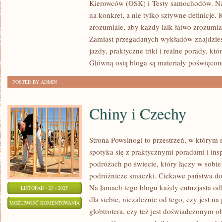
Kierowców (OSK) i Testy samochodów. Na 
KIEROWCÓW
na konkret, a nie tylko sztywne definicje. 
I
zrozumiale, aby każdy laik łatwo zrozumia
RYNEK
Zamiast przegadanych wykładów znajdziesz
SAMOCHODÓW
jazdy, praktyczne triki i realne porady, k
UŻYWANYCH
Główną osią bloga są materiały poświęcon
POSTED BY ADMIN
Chiny i Czechy
Strona Powsinogi to przestrzeń, w którym
spotyka się z praktycznymi poradami i insp
podróżach po świecie, który łączy w sobie 
podróżnicze smaczki. Ciekawe państwa do
Na łamach tego blogu każdy entuzjasta od
LISTOPAD - 23 - 2025
dla siebie, niezależnie od tego, czy jest n
CHINY
MOŻLIWOŚĆ KOMENTOWANIA
globtrotera, czy też jest doświadczonym o
I
ZOSTAŁA WYŁĄCZONA