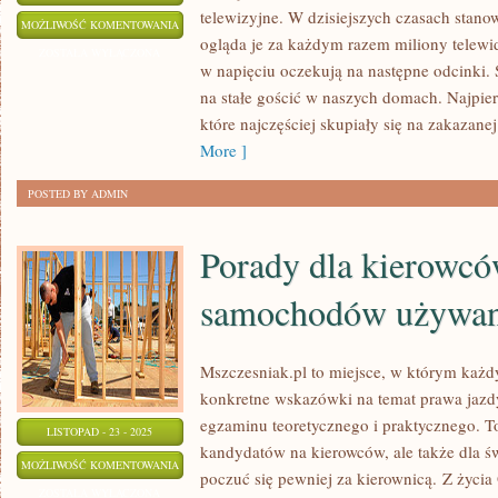
telewizyjne. W dzisiejszych czasach stano
FILMY
MOŻLIWOŚĆ KOMENTOWANIA
ogląda je za każdym razem miliony telewi
ONLINE
ZOSTAŁA WYŁĄCZONA
w napięciu oczekują na następne odcinki. S
ZA
na stałe gościć w naszych domach. Najpier
DARMO
które najczęściej skupiały się na zakazanej
More ]
POSTED BY ADMIN
Porady dla kierowcó
samochodów używa
Mszczesniak.pl to miejsce, w którym każd
konkretne wskazówki na temat prawa jazdy
egzaminu teoretycznego i praktycznego. 
LISTOPAD - 23 - 2025
kandydatów na kierowców, ale także dla ś
PORADY
MOŻLIWOŚĆ KOMENTOWANIA
poczuć się pewniej za kierownicą. Z życi
DLA
ZOSTAŁA WYŁĄCZONA