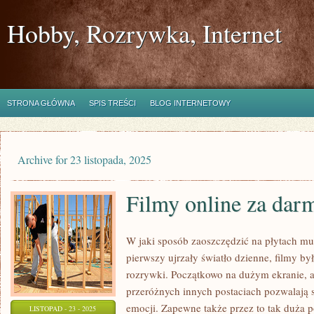
Hobby, Rozrywka, Internet
STRONA GŁÓWNA
SPIS TREŚCI
BLOG INTERNETOWY
Archive for 23 listopada, 2025
Filmy online za dar
W jaki sposób zaoszczędzić na płytach m
pierwszy ujrzały światło dzienne, filmy by
rozrywki. Początkowo na dużym ekranie, a 
przeróżnych innych postaciach pozwalają 
emocji. Zapewne także przez to tak duża p
LISTOPAD - 23 - 2025