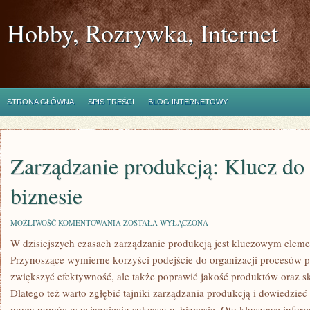
Hobby, Rozrywka, Internet
STRONA GŁÓWNA
SPIS TREŚCI
BLOG INTERNETOWY
Zarządzanie produkcją: Klucz do
biznesie
ZARZĄDZANIE
MOŻLIWOŚĆ KOMENTOWANIA
ZOSTAŁA WYŁĄCZONA
PRODUKCJĄ:
W dzisiejszych czasach ‍zarządzanie ⁣produkcją jest ‌kluczowym⁣ eleme
KLUCZ
DO
Przynoszące wymierne korzyści podejście⁣ do organizacji procesów ⁣
SUKCESU
W
zwiększyć⁢ efektywność,⁤ ale także poprawić jakość produktów oraz sk
BIZNESIE
Dlatego ⁢też warto⁢ zgłębić‍ tajniki zarządzania produkcją ‌i dowiedzieć s
mogą pomóc w‍ osiągnięciu⁤ sukcesu ⁣w ⁣biznesie. Oto‌ kluczowe informa