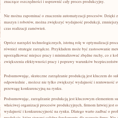
znaczące ​oszczędności i usprawnić cały proces produkcyjny.
Nie można zapominać o znaczeniu automatyzacji procesów. Dzięki z
maszyn i robotów, można zwiększyć wydajność produkcji, zmniejszy
czas realizacji zamówień.
Oprócz narzędzi technologicznych,‍ istotną​ rolę w ⁢optymalizacji pr
również strategie zarządcze. Przykładem może ‍być ⁤zastosowanie met
‍uporządkować miejsce pracy i⁣ minimalizować ⁤zbędne ruchy, co⁤ z ⁢kol
⁣zwiększenia efektywności pracy i poprawy warunków bezpieczeństw
Podsumowując, skuteczne zarządzanie​ produkcją jest ​kluczem do⁣ sukc
odpowiednie⁤ , możesz nie tylko zwiększyć wydajność i ‍rentowność sw
‌przewagę konkurencyjną⁤ na ⁢rynku.
Podsumowując, zarządzanie produkcją ‌jest kluczowym‌ elementem su
właściwej organizacji procesów produkcyjnych, firmom‌ łatwiej jest‌ o
wydajność i konkurencyjność na rynku. Dlatego warto zadbać⁤ o prof
produkcją, ⁣które‍ stanowi solidne fundamenty dla rozwoju firmy.‌ Nie