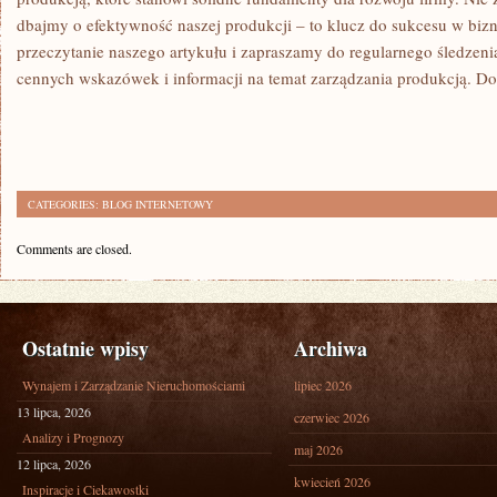
dbajmy‌ o efektywność naszej produkcji – to klucz ‌do ⁣sukcesu w biz
przeczytanie naszego⁢ artykułu i zapraszamy do regularnego śledzenia 
cennych wskazówek‌ i informacji na temat zarządzania produkcją. Do
CATEGORIES:
BLOG INTERNETOWY
Comments are closed.
Ostatnie wpisy
Archiwa
Wynajem i Zarządzanie Nieruchomościami
lipiec 2026
13 lipca, 2026
czerwiec 2026
Analizy i Prognozy
maj 2026
12 lipca, 2026
kwiecień 2026
Inspiracje i Ciekawostki