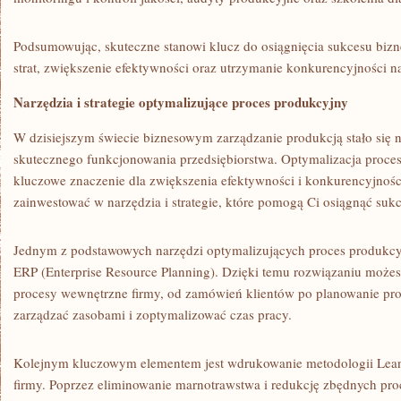
Podsumowując, skuteczne stanowi klucz do osiągnięcia⁢ sukcesu biz
strat, ⁢zwiększenie efektywności oraz‌ utrzymanie konkurencyjności n
Narzędzia ⁤i strategie ‌optymalizujące proces ⁤produkcyjny
W dzisiejszym świecie ⁢biznesowym⁣ zarządzanie ⁤produkcją stało s
skutecznego funkcjonowania przedsiębiorstwa. Optymalizacja proce
⁣kluczowe znaczenie dla zwiększenia efektywności i konkurencyjnośc
zainwestować w narzędzia i strategie, które pomogą Ci ‍osiągnąć sukc
Jednym z ⁢podstawowych narzędzi optymalizujących proces‌ produkcyj
ERP (Enterprise Resource Planning). Dzięki ​temu‌ rozwiązaniu może
procesy wewnętrzne firmy, od zamówień ​klientów ⁣po planowanie​ pro
zarządzać zasobami i zoptymalizować czas ‍pracy.
Kolejnym ⁣kluczowym⁣ elementem jest wdrukowanie metodologii Lean
firmy. Poprzez eliminowanie marnotrawstwa ​i ‌redukcję zbędnych p