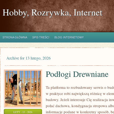
Hobby, Rozrywka, Internet
STRONA GŁÓWNA
SPIS TREŚCI
BLOG INTERNETOWY
Archive for 13 lutego, 2026
Podłogi Drewniane
Ta platforma to rozbudowany serwis o bu
w praktyce robi największą różnicę w ele
budowy. Jeżeli interesuje Cię realizacja inw
połać dachowa, kondygnacja stropowa albo d
informacje podane w konkretny sposób, b
LUTY - 13 - 2026