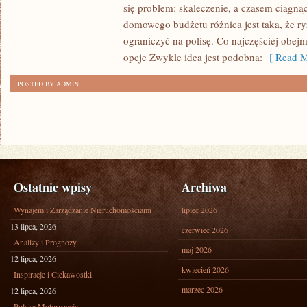
się problem: skaleczenie, a czasem ciągną
W
domowego budżetu różnica jest taka, że ry
PRAKTYCE:
ograniczyć na polisę. Co najczęściej obejm
KOSZTY
opcje Zwykle idea jest podobna:
[ Read M
POSTED BY ADMIN
Ostatnie wpisy
Archiwa
Wynajem i Zarządzanie Nieruchomościami
lipiec 2026
13 lipca, 2026
czerwiec 2026
Analizy i Prognozy
maj 2026
12 lipca, 2026
kwiecień 2026
Inspiracje i Ciekawostki
marzec 2026
12 lipca, 2026
Polska Motoryzacja