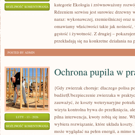
kategorie Ekologia i zrównoważony rozwój
PODŁOGI
MOŻLIWOŚĆ KOMENTOWANIA
Rdzeniem serwisu jest surowiec drzewny w
DREWNIANE
ZOSTAŁA WYŁĄCZONA
naraz: wykonawczej, rzemieślniczej oraz u
omawiamy właściwości takie jak nośność, w
gęstość i żywotność. Z drugiej – pokazujemy
przekładają się na konkretne działania na
POSTED BY ADMIN
Ochrona pupila w pr
{Gdy zwierzak choruje: dlaczego polisa po
budżet|Ubezpieczenie zwierzaka w praktyce
zauważyć, że koszty weterynaryjne potraf
wizyta kontrolna bywa do przełknięcia, al
pilna interwencja, kwoty robią się inne. 
LUTY - 13 - 2026
wybiera rozwiązanie, które układa koszty.
OCHRONA
MOŻLIWOŚĆ KOMENTOWANIA
może wyglądać na pełen energii, a mimo t
PUPILA
ZOSTAŁA WYŁĄCZONA