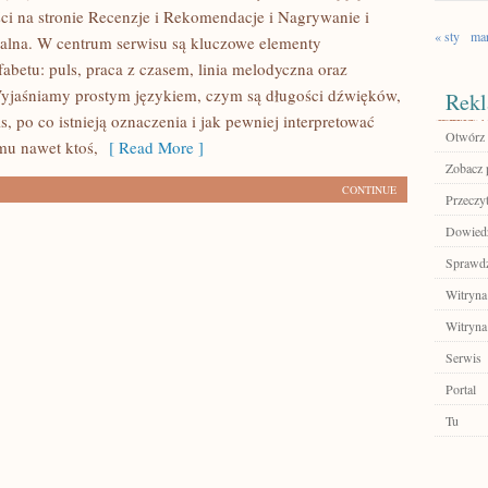
ci na stronie Recenzje i Rekomendacje i Nagrywanie i
« sty
ma
alna. W centrum serwisu są kluczowe elementy
abetu: puls, praca z czasem, linia melodyczna oraz
Wyjaśniamy prostym językiem, czym są długości dźwięków,
Rekl
s, po co istnieją oznaczenia i jak pewniej interpretować
Otwórz 
emu nawet ktoś,
[ Read More ]
Zobacz p
CONTINUE
Przeczyt
Dowiedz 
Sprawdź
Witryna
Witryna
Serwis
Portal
Tu