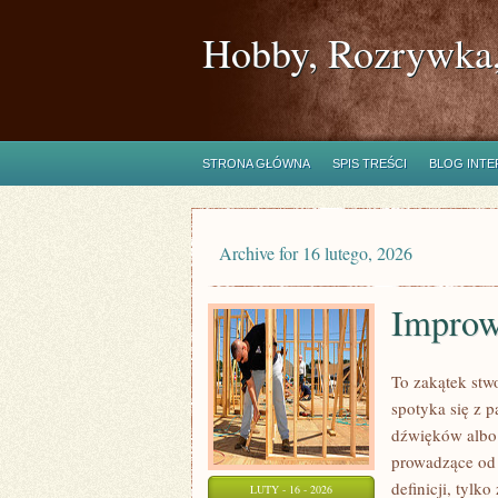
Hobby, Rozrywka,
STRONA GŁÓWNA
SPIS TREŚCI
BLOG INT
Archive for 16 lutego, 2026
Improw
To zakątek stw
spotyka się z 
dźwięków albo 
prowadzące od p
definicji, tylk
LUTY - 16 - 2026