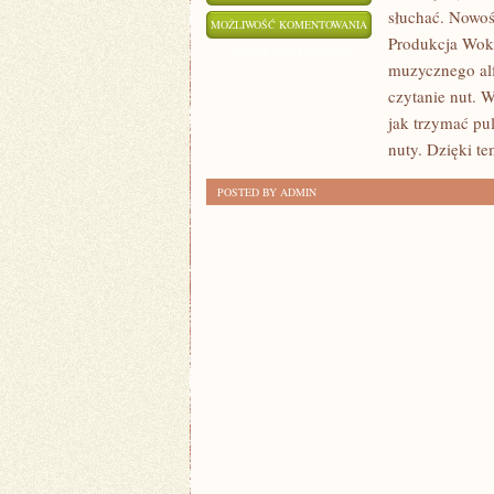
słuchać. Nowoś
IMPROWIZACJA
MOŻLIWOŚĆ KOMENTOWANIA
Produkcja Wok
WOKALNA
ZOSTAŁA WYŁĄCZONA
muzycznego alf
I
czytanie nut. 
MUZYCZNA
jak trzymać pul
nuty. Dzięki t
POSTED BY ADMIN