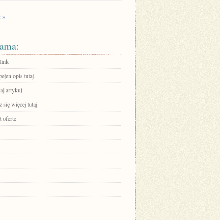
r »
ama:
link
ełen opis tutaj
aj artykuł
się więcej tutaj
 ofertę