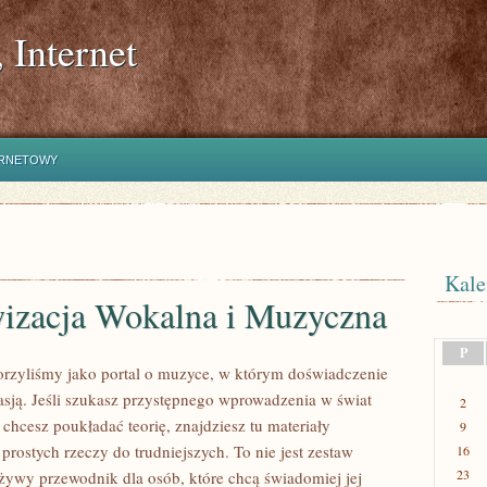
 Internet
ERNETOWY
Kale
izacja Wokalna i Muzyczna
P
orzyliśmy jako portal o muzyce, w którym doświadczenie
pasją. Jeśli szukasz przystępnego wprowadzenia w świat
2
chcesz poukładać teorię, znajdziesz tu materiały
9
rostych rzeczy do trudniejszych. To nie jest zestaw
16
23
o żywy przewodnik dla osób, które chcą świadomiej jej