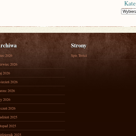
Kate
Kategorie
rchiwa
Strony
piec 2026
Spis Treści
erwiec 2026
j 2026
iecień 2026
rzec 2026
ty 2026
yczeń 2026
udzień 2025
stopad 2025
ździernik 2025