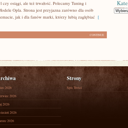
Kate
tyl czy osiągi, ale też trwałość. Polecamy Tuning i
Modele Opla. Strona jest przyjazna zarówno dla osób
Kategorie
temacie, jak i dla fanów marki, którzy lubią zagłębiać
[
CONTINUE
rchiwa
Strony
piec 2026
Spis Treści
erwiec 2026
j 2026
iecień 2026
rzec 2026