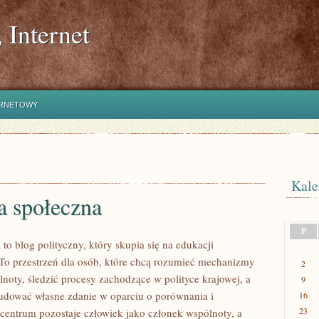
 Internet
ERNETOWY
Kale
a społeczna
P
l to blog polityczny, który skupia się na edukacji
 To przestrzeń dla osób, które chcą rozumieć mechanizmy
2
noty, śledzić procesy zachodzące w polityce krajowej, a
9
udować własne zdanie w oparciu o porównania i
16
23
centrum pozostaje człowiek jako członek wspólnoty, a