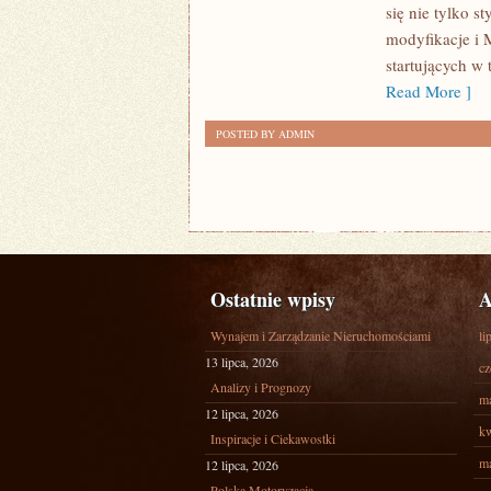
się nie tylko s
WŁAŚCICIELI
modyfikacje i 
startujących w 
Read More ]
POSTED BY ADMIN
Ostatnie wpisy
A
Wynajem i Zarządzanie Nieruchomościami
li
13 lipca, 2026
cz
Analizy i Prognozy
ma
12 lipca, 2026
kw
Inspiracje i Ciekawostki
ma
12 lipca, 2026
Polska Motoryzacja