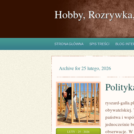
Hobby, Rozrywka,
STRONA GŁÓWNA
SPIS TREŚCI
BLOG INT
Archive for 25 lutego, 2026
Polityk
ryszard-galla.p
obywatelskiej.
państwa i wspól
jednocześnie b
obserwacje. W 
LUTY - 25 - 2026