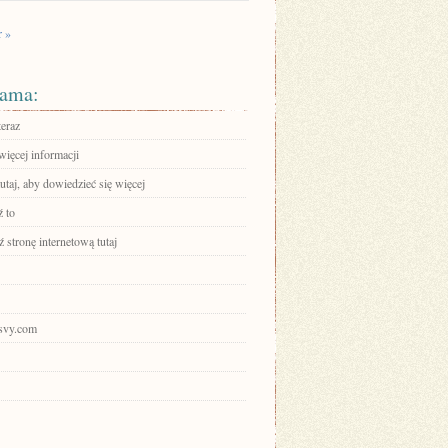
r »
ama:
teraz
więcej informacji
tutaj, aby dowiedzieć się więcej
 to
stronę internetową tutaj
fsvy.com