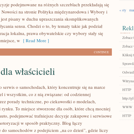
decyzje podejmowane na różnych szczeblach przekładają się
« sty
ma
e. Nowości na stronie Polityka międzynarodowa i Wybory i
jest pisany w duchu upraszczania skomplikowanych
ycania sensu. Chodzi o to, by tematy takie jak podział
Rekl
racja lokalna, prawa obywatelskie czy wybory stały się
Zobacz 
 miejsce, w
[ Read More ]
Zobacz 
CONTINUE
Kliknij 
Sprawdź
dla właścicieli
Odwiedź 
Witryna
to serwis o samochodach, który koncentruje się na marce
HTTP
 i wszystkim, co z nią związane: od codziennej
http://g
przez porady techniczne, po ciekawostki o modelach,
WWW
i rynku. To miejsce stworzone dla osób, które chcą mocniej
auto, podejmować trafniejsze decyzje zakupowe i serwisowe
HTTP
motoryzacji w sposób praktyczny. Blog łączy
e do samochodów z podejściem „na co dzień”, gdzie liczy