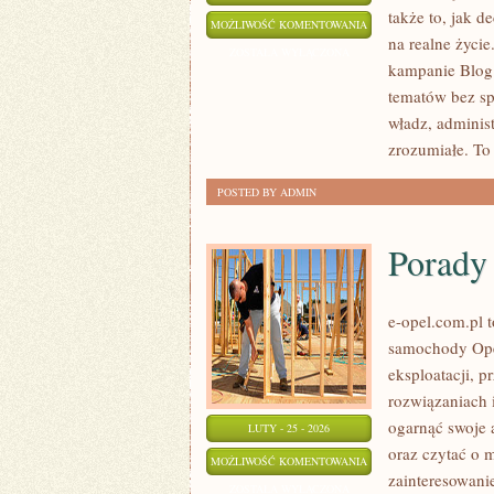
także to, jak 
POLITYKA
MOŻLIWOŚĆ KOMENTOWANIA
na realne życi
SPOŁECZNA
ZOSTAŁA WYŁĄCZONA
kampanie Blog 
tematów bez spł
władz, administ
zrozumiałe. To
POSTED BY ADMIN
Porady 
e-opel.com.pl 
samochody Opel
eksploatacji, 
rozwiązaniach 
ogarnąć swoje 
LUTY - 25 - 2026
oraz czytać o 
PORADY
MOŻLIWOŚĆ KOMENTOWANIA
zainteresowani
DLA
ZOSTAŁA WYŁĄCZONA